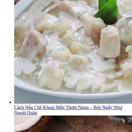
Cách Nấu Chè Khoai Môn Thơm Ngon – Béo Ngậy Như
Ngoài Quán