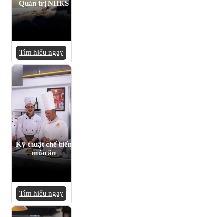
Quản trị NHKS
Tìm hiểu ngay
Kỹ thuật chế biến
món ăn
Tìm hiểu ngay