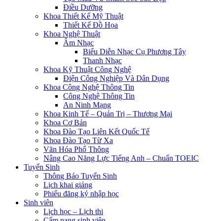
Điều Dưỡng
Khoa Thiết Kế Mỹ Thuật
Thiết Kế Đồ Họa
Khoa Nghệ Thuật
Âm Nhạc
Biểu Diễn Nhạc Cụ Phương Tây
Thanh Nhạc
Khoa Kỹ Thuật Công Nghệ
Điện Công Nghiệp Và Dân Dụng
Khoa Công Nghệ Thông Tin
Công Nghệ Thông Tin
An Ninh Mạng
Khoa Kinh Tế – Quản Trị – Thương Mại
Khoa Cơ Bản
Khoa Đào Tạo Liên Kết Quốc Tế
Khoa Đào Tạo Từ Xa
Văn Hóa Phổ Thông
Nâng Cao Năng Lực Tiếng Anh – Chuẩn TOEIC
Tuyển Sinh
Thông Báo Tuyển Sinh
Lịch khai giảng
Phiếu đăng ký nhập học
Sinh viên
Lịch học – Lịch thi
Cẩm nang sinh viên