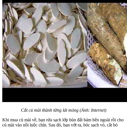
Cắt củ mài thành từng lát mỏng (Ảnh: Internet)
Khi mua củ mài về, bạn rửa sạch lớp bùn đất bám bên ngoài rồi cho
củ mài vào nồi luộc chín. Sau đó, bạn vớt ra, bóc sạch vỏ, cắt bỏ