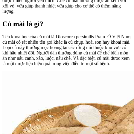
được nhiều người yêu thích. Chè củ mài thường được ăn kèm với
xôi vò, vừa giúp thanh nhiệt vừa giúp cho cơ thể có thêm năng
lượng.
Củ mài là gì?
Tên khoa học của củ mài là Dioscorea persimilis Prain. Ở Việt Nam,
củ mài có rất nhiều tên gọi khác là củ chụp, hoài sơn hay khoai mài.
Loại củ này thường mọc hoang tại các rừng núi thuộc khu vực có
khí hậu nhiệt đới. Người dân thường dùng củ mài để chế biến món
ăn như nấu canh, xào, luộc, nấu chè. Và đặc biệt, củ mài được xem
là một dược liệu hiệu quả trong việc điều trị một số bệnh.