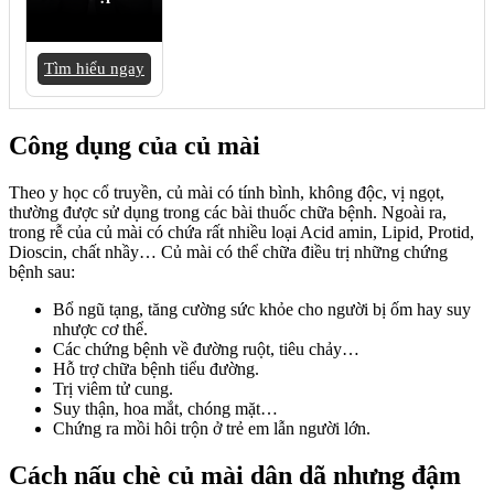
Tìm hiểu ngay
Công dụng của củ mài
Theo y học cổ truyền, củ mài có tính bình, không độc, vị ngọt,
thường được sử dụng trong các bài thuốc chữa bệnh. Ngoài ra,
trong rễ của củ mài có chứa rất nhiều loại Acid amin, Lipid, Protid,
Dioscin, chất nhầy… Củ mài có thể chữa điều trị những chứng
bệnh sau:
Bổ ngũ tạng, tăng cường sức khỏe cho người bị ốm hay suy
nhược cơ thể.
Các chứng bệnh về đường ruột, tiêu chảy…
Hỗ trợ chữa bệnh tiểu đường.
Trị viêm tử cung.
Suy thận, hoa mắt, chóng mặt…
Chứng ra mồi hôi trộn ở trẻ em lẫn người lớn.
Cách nấu chè củ mài dân dã nhưng đậm