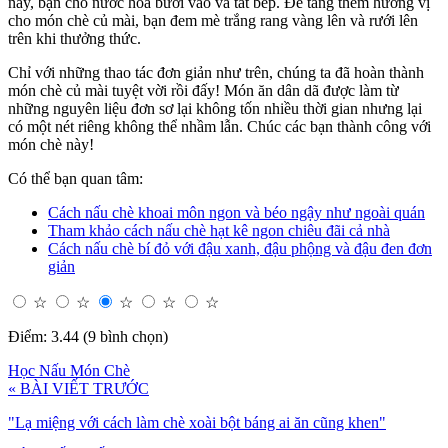
này, bạn cho nước hoa bưởi vào và tắt bếp. Để tăng thêm hương vị
cho món chè củ mài, bạn đem mè trắng rang vàng lên và rưới lên
trên khi thưởng thức.
Chỉ với những thao tác đơn giản như trên, chúng ta đã hoàn thành
món chè củ mài tuyệt vời rồi đấy! Món ăn dân dã được làm từ
những nguyên liệu đơn sơ lại không tốn nhiều thời gian nhưng lại
có một nét riêng không thể nhầm lẫn. Chúc các bạn thành công với
món chè này!
Có thể bạn quan tâm:
Cách nấu chè khoai môn ngon và béo ngậy như ngoài quán
Tham khảo cách nấu chè hạt kê ngon chiêu đãi cả nhà
Cách nấu chè bí đỏ với đậu xanh, đậu phộng và đậu đen đơn
giản
☆
☆
☆
☆
☆
Điểm: 3.44 (9 bình chọn)
Học Nấu Món Chè
« BÀI VIẾT TRƯỚC
"Lạ miệng với cách làm chè xoài bột báng ai ăn cũng khen"