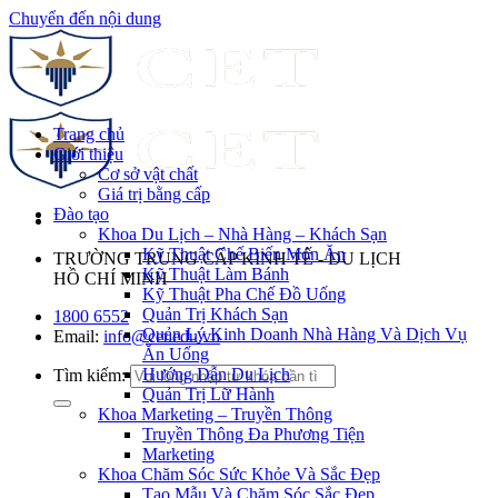
Chuyển đến nội dung
Trang chủ
Giới thiệu
Cơ sở vật chất
Giá trị bằng cấp
Đào tạo
Khoa Du Lịch – Nhà Hàng – Khách Sạn
Kỹ Thuật Chế Biến Món Ăn
TRƯỜNG TRUNG CẤP KINH TẾ - DU LỊCH
Kỹ Thuật Làm Bánh
HỒ CHÍ MINH
Kỹ Thuật Pha Chế Đồ Uống
Quản Trị Khách Sạn
1800 6552
Quản Lý Kinh Doanh Nhà Hàng Và Dịch Vụ
Email:
info@cet.edu.vn
Ăn Uống
Hướng Dẫn Du Lịch
Tìm kiếm:
Quản Trị Lữ Hành
Khoa Marketing – Truyền Thông
Truyền Thông Đa Phương Tiện
Marketing
Khoa Chăm Sóc Sức Khỏe Và Sắc Đẹp
Tạo Mẫu Và Chăm Sóc Sắc Đẹp