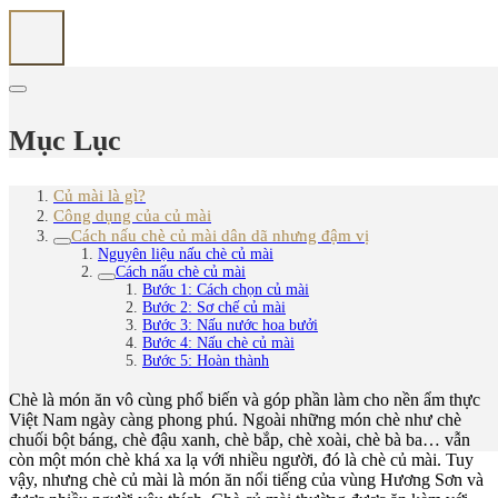
Mục Lục
Củ mài là gì?
Công dụng của củ mài
Cách nấu chè củ mài dân dã nhưng đậm vị
Nguyên liệu nấu chè củ mài
Cách nấu chè củ mài
Bước 1: Cách chọn củ mài
Bước 2: Sơ chế củ mài
Bước 3: Nấu nước hoa bưởi
Bước 4: Nấu chè củ mài
Bước 5: Hoàn thành
Chè là món ăn vô cùng phổ biến và góp phần làm cho nền ẩm thực
Việt Nam ngày càng phong phú. Ngoài những món chè như chè
chuối bột báng, chè đậu xanh, chè bắp, chè xoài, chè bà ba… vẫn
còn một món chè khá xa lạ với nhiều người, đó là chè củ mài. Tuy
vậy, nhưng chè củ mài là món ăn nổi tiếng của vùng Hương Sơn và