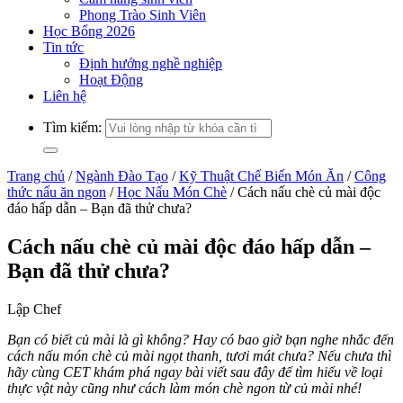
Phong Trào Sinh Viên
Học Bổng 2026
Tin tức
Định hướng nghề nghiệp
Hoạt Động
Liên hệ
Tìm kiếm:
Trang chủ
/
Ngành Đào Tạo
/
Kỹ Thuật Chế Biến Món Ăn
/
Công
thức nấu ăn ngon
/
Học Nấu Món Chè
/
Cách nấu chè củ mài độc
đáo hấp dẫn – Bạn đã thử chưa?
Cách nấu chè củ mài độc đáo hấp dẫn –
Bạn đã thử chưa?
Lập Chef
Bạn có biết củ mài là gì không? Hay có bao giờ bạn nghe nhắc đến
cách nấu món chè củ mài ngọt thanh, tươi mát chưa? Nếu chưa thì
hãy cùng CET khám phá ngay bài viết sau đây để tìm hiểu về loại
thực vật này cũng như cách làm món chè ngon từ củ mài nhé!