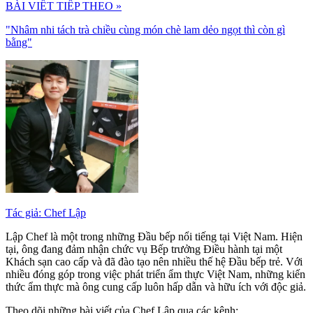
BÀI VIẾT TIẾP THEO »
"Nhâm nhi tách trà chiều cùng món chè lam dẻo ngọt thì còn gì
bằng"
Tác giả: Chef Lập
Lập Chef là một trong những Đầu bếp nổi tiếng tại Việt Nam. Hiện
tại, ông đang đảm nhận chức vụ Bếp trưởng Điều hành tại một
Khách sạn cao cấp và đã đào tạo nên nhiều thế hệ Đầu bếp trẻ. Với
nhiều đóng góp trong việc phát triển ẩm thực Việt Nam, những kiến
thức ẩm thực mà ông cung cấp luôn hấp dẫn và hữu ích với độc giả.
Theo dõi những bài viết của Chef Lập qua các kênh: