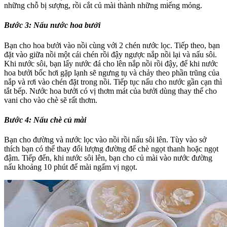
những chỗ bị sượng, rồi cắt củ mài thành những miếng mỏng.
Bước 3:
Nấu nước hoa bưởi
Bạn cho hoa bưởi vào nồi cùng với 2 chén nước lọc. Tiếp theo, bạn
đặt vào giữa nồi một cái chén rồi đậy ngược nắp nồi lại và nấu sôi.
Khi nước sôi, bạn lấy nước đá cho lên nắp nồi rồi đậy, để khi nước
hoa bưởi bốc hơi gặp lạnh sẽ ngưng tụ và chảy theo phần trũng của
nắp và rơi vào chén đặt trong nồi. Tiếp tục nấu cho nước gần cạn thì
tắt bếp. Nước hoa bưởi có vị thơm mát của bưởi dùng thay thế cho
vani cho vào chè sẽ rất thơm.
Bước 4:
Nấu chè củ mài
Bạn cho đường và nước lọc vào nồi rồi nấu sôi lên. Tùy vào sở
thích bạn có thể thay đổi lượng đường để chè ngọt thanh hoặc ngọt
đậm. Tiếp đến, khi nước sôi lên, bạn cho củ mài vào nước đường
nấu khoảng 10 phút để mài ngấm vị ngọt.