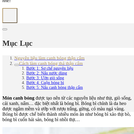
nhé!
Mục Lục
Nguyên liệu làm canh bóng thập cẩm
Cách làm canh bóng thả thập cẩm
Bước 1: Sơ chế nguyên liệu
Bước 2: Nấu nước dùng
Bước 3: Ướp giò sống
Bước 4: Cuộn bóng bì
Bước 5: Nấu canh bóng thập cẩm
Món canh bóng
được tạo nên từ các nguyên liệu như thịt, giò sống,
cải xanh, nấm… đặc biệt nhất là bóng bì. Bóng bì chính là da heo
được ngâm mềm và ướp với rượu trắng, gừng, có màu ngả vàng.
Bóng bì được chế biến thành nhiều món ăn như bóng bì xào thịt bò,
bóng bì cuốn hải sản, bóng bì nhồi thịt…