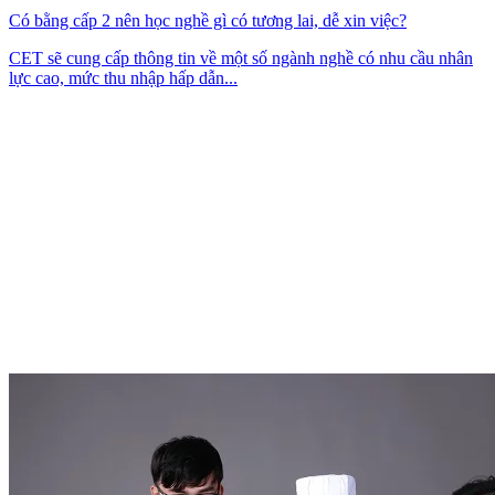
Có bằng cấp 2 nên học nghề gì có tương lai, dễ xin việc?
CET sẽ cung cấp thông tin về một số ngành nghề có nhu cầu nhân
lực cao, mức thu nhập hấp dẫn...