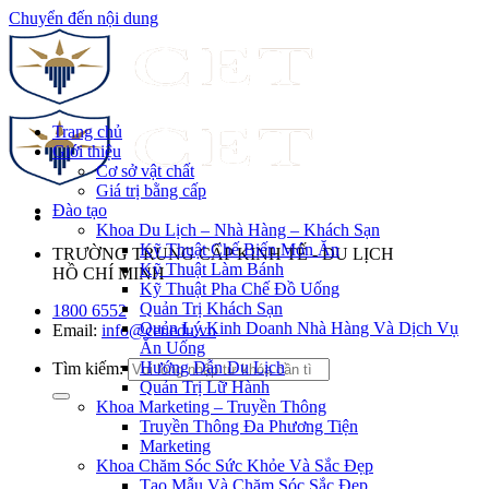
Chuyển đến nội dung
Trang chủ
Giới thiệu
Cơ sở vật chất
Giá trị bằng cấp
Đào tạo
Khoa Du Lịch – Nhà Hàng – Khách Sạn
Kỹ Thuật Chế Biến Món Ăn
TRƯỜNG TRUNG CẤP KINH TẾ - DU LỊCH
Kỹ Thuật Làm Bánh
HỒ CHÍ MINH
Kỹ Thuật Pha Chế Đồ Uống
Quản Trị Khách Sạn
1800 6552
Quản Lý Kinh Doanh Nhà Hàng Và Dịch Vụ
Email:
info@cet.edu.vn
Ăn Uống
Hướng Dẫn Du Lịch
Tìm kiếm:
Quản Trị Lữ Hành
Khoa Marketing – Truyền Thông
Truyền Thông Đa Phương Tiện
Marketing
Khoa Chăm Sóc Sức Khỏe Và Sắc Đẹp
Tạo Mẫu Và Chăm Sóc Sắc Đẹp