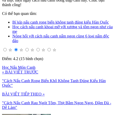
và thực hiện ngay cách nấu canh bóng thập cẩm này. Chúc bạn
thành công!
Có thể bạn quan tâm:
Bí kíp nấu canh rong biển không tanh đúng kiểu Hàn Quốc
Học cách nấu canh khoai mỡ với xương và tôm ngon như của
mẹ
Nóng hổi với cách nấu canh nấm ngon cùng 6 loại nấm độc
đáo
☆
☆
☆
☆
☆
Điểm: 4.2 (15 bình chọn)
Học Nấu Món Canh
« BÀI VIẾT TRƯỚC
"Cách Nấu Canh Rong Biển Khô Không Tanh Đúng Kiểu Hàn
Quốc"
BÀI VIẾT TIẾP THEO »
"Cách Nấu Canh Rau Ngót Tôm, Thịt Bằm Ngon Ngọt- Đậm Đà -
Dễ Làm"