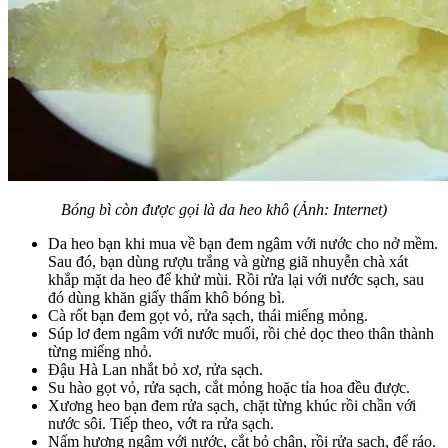
Bóng bì còn được gọi là da heo khô (Ảnh: Internet)
Da heo bạn khi mua về bạn đem ngâm với nước cho nở mềm.
Sau đó, bạn dùng rượu trắng và gừng giã nhuyễn chà xát
khắp mặt da heo để khử mùi. Rồi rửa lại với nước sạch, sau
đó dùng khăn giấy thấm khô bóng bì.
Cà rốt bạn đem gọt vỏ, rửa sạch, thái miếng mỏng.
Súp lơ đem ngâm với nước muối, rồi chẻ dọc theo thân thành
từng miếng nhỏ.
Đậu Hà Lan nhắt bỏ xơ, rửa sạch.
Su hào gọt vỏ, rửa sạch, cắt mỏng hoặc tỉa hoa đều được.
Xương heo bạn đem rửa sạch, chặt từng khúc rồi chần với
nước sôi. Tiếp theo, vớt ra rửa sạch.
Nấm hương ngâm với nước, cắt bỏ chân, rồi rửa sạch, để ráo.