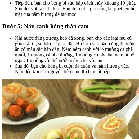
Tiếp đến, bạn cho bóng bì vào hấp cách thủy khoảng 10 phút.
Sau đó, vớt ra cắt khúc. Bạn để một ít giò sống lại phết lên bề
mặt của nấm hương để tạo mọc.
Bước 5: Nấu canh bóng thập cẩm
Khi nước dùng xương heo đã xong, bạn cho các loại rau củ
gồm cà rốt, su hào, súp lơ, đậu Hà Lan vào nấu cùng để món
ăn có màu sắc hấp dẫn. Nêm nếm canh với ½ muỗng cà phê
muối, 1 muỗng cà phê đường, 1 muỗng cà phê hạt nêm, ít bột
ngọt, 1 muỗng cà phê nước mắm cho vừa ăn.
Sau đó, bạn cho bóng bì cuộn đã cuốn và nấm hương vào.
Nấu đến khi các nguyên liệu chín thì bạn tắt bếp.