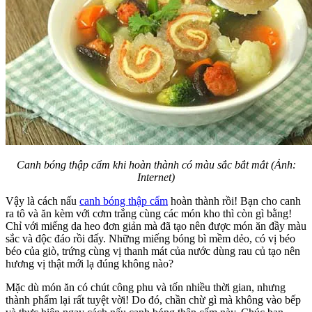
Canh bóng thập cẩm khi hoàn thành có màu sắc bắt mắt (Ảnh:
Internet)
Vậy là cách nấu
canh bóng thập cẩm
hoàn thành rồi! Bạn cho canh
ra tô và ăn kèm với cơm trắng cùng các món kho thì còn gì bằng!
Chỉ với miếng da heo đơn giản mà đã tạo nên được món ăn đầy màu
sắc và độc đáo rồi đấy. Những miếng bóng bì mềm dẻo, có vị béo
béo của giò, trứng cùng vị thanh mát của nước dùng rau củ tạo nên
hương vị thật mới lạ đúng không nào?
Mặc dù món ăn có chút công phu và tốn nhiều thời gian, nhưng
thành phẩm lại rất tuyệt vời! Do đó, chần chừ gì mà không vào bếp