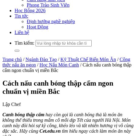
Phong Trào Sinh Viên
Học Bổng 2026
Tin tức
Định hướng nghề nghiệp
Hoạt Động
Liên hệ
Tìm kiếm:
Trang chủ
/
Ngành Đào Tạo
/
Kỹ Thuật Chế Biến Món Ăn
/
Công
thức nấu ăn ngon
/
Học Nấu Món Canh
/
Cách nấu canh bóng thập
cẩm ngon chuẩn vị miền Bắc
Cách nấu canh bóng thập cẩm ngon
chuẩn vị miền Bắc
Lập Chef
Canh bóng thập cẩm
hay còn gọi là canh bóng thả là món ăn
không thể thiếu trong mâm cỗ mỗi dịp Tết của người Hà Nội. Món
canh này đòi hỏi sự kỳ công, khéo léo và tất nhiên hương vị vô cùng
đặc sắc. Hãy cùng
Cet.edu.vn
tìm hiểu ngay cách làm món ăn này