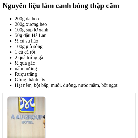
Nguyên liệu làm canh bóng thập cẩm
200g da heo
200g xương heo
100g súp lơ xanh
50g đậu Hà Lan
½ củ su hào
100g giò sống
1 củ cà rốt
2 quả trứng gà
½ quả gấc
nấm hương
Rượu trắng
Gừng, hành tây
Hạt nêm, bột bắp, muối, đường, nước mắm, bột ngọt