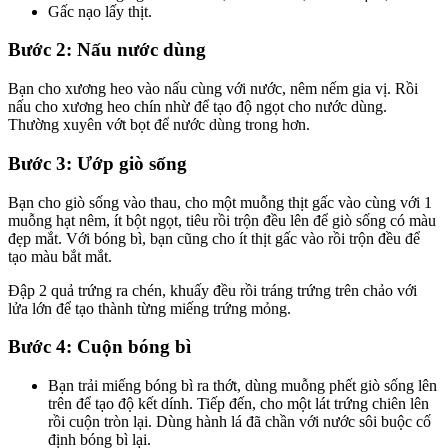
Gấc nạo lấy thịt.
Bước 2: Nấu nước dùng
Bạn cho xương heo vào nấu cùng với nước, nêm nếm gia vị. Rồi
nấu cho xương heo chín nhừ để tạo độ ngọt cho nước dùng.
Thường xuyên vớt bọt để nước dùng trong hơn.
Bước 3: Ướp giò sống
Bạn cho giò sống vào thau, cho một muỗng thịt gấc vào cùng với 1
muỗng hạt nêm, ít bột ngọt, tiêu rồi trộn đều lên để giò sống có màu
đẹp mắt. Với bóng bì, bạn cũng cho ít thịt gấc vào rồi trộn đều để
tạo màu bắt mắt.
Đập 2 quả trứng ra chén, khuấy đều rồi tráng trứng trên chảo với
lửa lớn để tạo thành từng miếng trứng mỏng.
Bước 4: Cuộn bóng bì
Bạn trải miếng bóng bì ra thớt, dùng muỗng phết giò sống lên
trên để tạo độ kết dính. Tiếp đến, cho một lát trứng chiên lên
rồi cuộn tròn lại. Dùng hành lá đã chần với nước sôi buộc cố
định bóng bì lại.