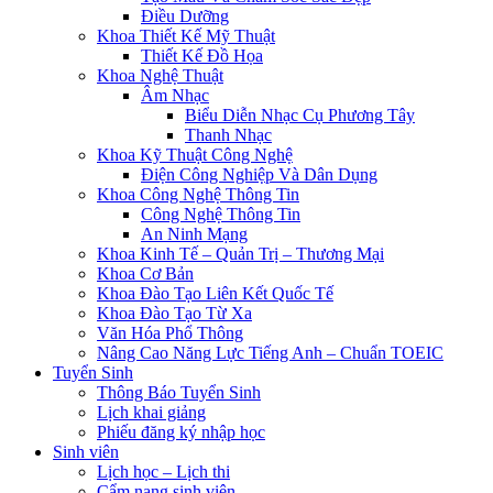
Điều Dưỡng
Khoa Thiết Kế Mỹ Thuật
Thiết Kế Đồ Họa
Khoa Nghệ Thuật
Âm Nhạc
Biểu Diễn Nhạc Cụ Phương Tây
Thanh Nhạc
Khoa Kỹ Thuật Công Nghệ
Điện Công Nghiệp Và Dân Dụng
Khoa Công Nghệ Thông Tin
Công Nghệ Thông Tin
An Ninh Mạng
Khoa Kinh Tế – Quản Trị – Thương Mại
Khoa Cơ Bản
Khoa Đào Tạo Liên Kết Quốc Tế
Khoa Đào Tạo Từ Xa
Văn Hóa Phổ Thông
Nâng Cao Năng Lực Tiếng Anh – Chuẩn TOEIC
Tuyển Sinh
Thông Báo Tuyển Sinh
Lịch khai giảng
Phiếu đăng ký nhập học
Sinh viên
Lịch học – Lịch thi
Cẩm nang sinh viên