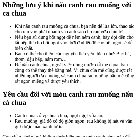
Những lưu ý khi nấu canh rau muống với
cà chua
Khi nấu canh rau muống cà chua, bạn nên để lửa lớn, thao tác
cho rau vào phải nhanh và canh sao cho rau vừa chín tới.
Nếu bạn sử dụng bột ngọt để nêm nếm canh, hãy đợi đến cho
tắt bếp thì cho bột ngọt vào, bởi ở nhiệt độ cao bột ngọt sẽ dễ
biến chất.
Bạn có thể cho thêm các nguyên liệu yêu thích như: Bạc hà,
thơm, đậu bắp, nấm rơm…
Để nấu canh chua, ngoài việc dùng nước cốt me chua, bạn
cũng có thể thay thế bằng mẻ. Vị chua của mẻ cũng được rất
nhiều người ưa chuộng và canh chua rau muống nấu mẻ cũng
rất ngon miệng và được yêu thích.
Yêu cầu đối với món canh rau muống nấu
cà chua
Canh chua có vị chua chua, ngọt ngọt vừa ăn.
Rau muống, giá đỗ có độ giòn ngon, rau không bị nát và vẫn
giữ được màu xanh tươi.
Còn chần chừ gì mà không thực hiện ngay món canh chua này để