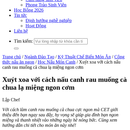
Phong Trào Sinh Viên
Học Bổng 2026
Tin tức
Định hướng nghề nghiệp
Hoạt Động
Liên hệ
Tìm kiếm:
Trang chủ
/
Ngành Đào Tạo
/
Kỹ Thuật Chế Biến Món Ăn
/
Công
thức nấu ăn ngon
/
Học Nấu Món Canh
/
Xuýt xoa với cách nấu
canh rau muống cà chua lạ miệng ngon cơm
Xuýt xoa với cách nấu canh rau muống cà
chua lạ miệng ngon cơm
Lập Chef
Với cách làm canh rau muống cà chua cực ngon mà CET giới
thiệu đến bạn ngay sau đây, hy vọng sẽ giúp gia đình bạn ngon
miệng và thanh nhiệt vào những ngày hè nóng bức. Cùng xem
hướng dẫn chi tiết cho món ăn này nhé!