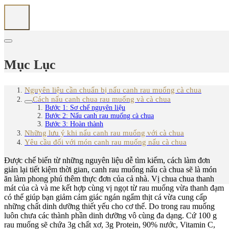
Mục Lục
Nguyên liệu cần chuẩn bị nấu canh rau muống cà chua
Cách nấu canh chua rau muống và cà chua
Bước 1: Sơ chế nguyên liệu
Bước 2: Nấu canh rau muống cà chua
Bước 3: Hoàn thành
Những lưu ý khi nấu canh rau muống với cà chua
Yêu cầu đối với món canh rau muống nấu cà chua
Được chế biến từ những nguyên liệu dễ tìm kiếm, cách làm đơn
giản lại tiết kiệm thời gian, canh rau muống nấu cà chua sẽ là món
ăn làm phong phú thêm thực đơn của cả nhà. Vị chua chua thanh
mát của cà và me kết hợp cùng vị ngọt từ rau muống vừa thanh đạm
có thể giúp bạn giảm cảm giác ngán ngẩm thịt cá vừa cung cấp
những chất dinh dưỡng thiết yếu cho cơ thể. Do trong rau muống
luôn chưa các thành phần dinh dưỡng vô cùng đa dạng. Cứ 100 g
rau muống sẽ chứa 3g chất xơ, 3g Protein, 90% nước, Vitamin C,