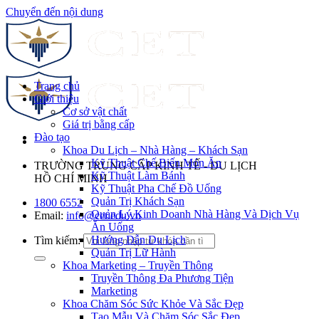
Chuyển đến nội dung
Trang chủ
Giới thiệu
Cơ sở vật chất
Giá trị bằng cấp
Đào tạo
Khoa Du Lịch – Nhà Hàng – Khách Sạn
Kỹ Thuật Chế Biến Món Ăn
TRƯỜNG TRUNG CẤP KINH TẾ - DU LỊCH
Kỹ Thuật Làm Bánh
HỒ CHÍ MINH
Kỹ Thuật Pha Chế Đồ Uống
Quản Trị Khách Sạn
1800 6552
Quản Lý Kinh Doanh Nhà Hàng Và Dịch Vụ
Email:
info@cet.edu.vn
Ăn Uống
Hướng Dẫn Du Lịch
Tìm kiếm:
Quản Trị Lữ Hành
Khoa Marketing – Truyền Thông
Truyền Thông Đa Phương Tiện
Marketing
Khoa Chăm Sóc Sức Khỏe Và Sắc Đẹp
Tạo Mẫu Và Chăm Sóc Sắc Đẹp