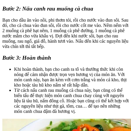
Bước 2: Nấu canh rau muống cà chua
Bạn cho dầu ăn vào nồi, phi thơm tỏi, rồi cho nước vào đun sôi. Sau
đó, cho cà chua vào đun sôi, rồi cho nước cốt me vào. Nêm nếm với
2 muỗng cà phê hạt nêm, 1 muỗng cà phê đường, 1 muỗng cà phê
nước mắm cho vừa khẩu vị. Đợi đến khi nước sôi, bạn cho rau
muống, rau ngổ, giá đỗ, hành tươi vào. Nấu đến khi các nguyên liệu
vừa chín tới thì tắt bếp.
Bước 3: Hoàn thành
Khi hoàn thành, bạn cho canh ra tô và thưởng thức khi còn
nóng để cảm nhận được trọn vẹn hương vị của món ăn. Với
món canh này, bạn ăn kèm với cơm trắng và món cá kho, thịt
kho hoặc tàu hũ kho nấm sẽ rất hấp dẫn.
Từ cách nấu canh rau muống cà chua này, bạn cũng có thể
biến tấu để thực hiện món canh chua chay cùng với nguyên
liệu là tàu hũ, nấm đông cô. Hoặc bạn cũng có thể kết hợp với
các nguyên liệu như thịt gà, tôm, cua… để tạo nên những
món canh chua đậm đà hương vị.