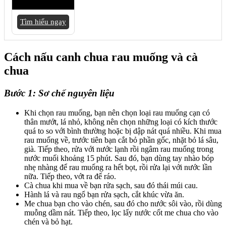
Tìm hiểu ngay
Cách nấu canh chua rau muống và cà
chua
Bước 1: Sơ chế nguyên liệu
Khi chọn rau muống, bạn nên chọn loại rau muống cạn có
thân mướt, lá nhỏ, không nên chọn những loại có kích thước
quá to so với bình thường hoặc bị dập nát quá nhiều. Khi mua
rau muống về, trước tiên bạn cắt bỏ phần gốc, nhặt bỏ lá sâu,
già. Tiếp theo, rửa với nước lạnh rồi ngâm rau muống trong
nước muối khoảng 15 phút. Sau đó, bạn dùng tay nhào bóp
nhẹ nhàng để rau muống ra hết bọt, rồi rửa lại với nước lần
nữa. Tiếp theo, vớt ra để ráo.
Cà chua khi mua về bạn rửa sạch, sau đó thái múi cau.
Hành lá và rau ngổ bạn rửa sạch, cắt khúc vừa ăn.
Me chua bạn cho vào chén, sau đó cho nước sôi vào, rồi dùng
muỗng dầm nát. Tiếp theo, lọc lấy nước cốt me chua cho vào
chén và bỏ hạt.