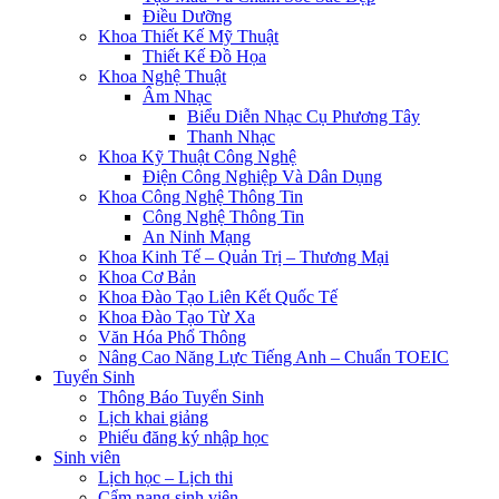
Điều Dưỡng
Khoa Thiết Kế Mỹ Thuật
Thiết Kế Đồ Họa
Khoa Nghệ Thuật
Âm Nhạc
Biểu Diễn Nhạc Cụ Phương Tây
Thanh Nhạc
Khoa Kỹ Thuật Công Nghệ
Điện Công Nghiệp Và Dân Dụng
Khoa Công Nghệ Thông Tin
Công Nghệ Thông Tin
An Ninh Mạng
Khoa Kinh Tế – Quản Trị – Thương Mại
Khoa Cơ Bản
Khoa Đào Tạo Liên Kết Quốc Tế
Khoa Đào Tạo Từ Xa
Văn Hóa Phổ Thông
Nâng Cao Năng Lực Tiếng Anh – Chuẩn TOEIC
Tuyển Sinh
Thông Báo Tuyển Sinh
Lịch khai giảng
Phiếu đăng ký nhập học
Sinh viên
Lịch học – Lịch thi
Cẩm nang sinh viên