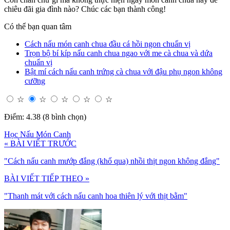
chiêu đãi gia đình nào? Chúc các bạn thành công!
Có thể bạn quan tâm
Cách nấu món canh chua đầu cá hồi ngon chuẩn vị
Trọn bộ bí kíp nấu canh chua ngao với me cà chua và dứa
chuẩn vị
Bật mí cách nấu canh trứng cà chua với đậu phụ ngon không
cưỡng
☆
☆
☆
☆
☆
Điểm: 4.38 (8 bình chọn)
Học Nấu Món Canh
« BÀI VIẾT TRƯỚC
"Cách nấu canh mướp đắng (khổ qua) nhồi thịt ngon không đắng"
BÀI VIẾT TIẾP THEO »
"Thanh mát với cách nấu canh hoa thiên lý với thịt bằm"