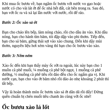
Khi mua ốc bươu về, bạn ngâm ốc bươu với nước vo gạo hoặc
nước có cho vài lát ớt để ốc nhả hết đất, cát bên trong ra. Sau đó,
bạn vớt ốc ra và xả lại lần nước với nước, rồi để ráo.
Bước 2:
Ốc xào sả ớt
Bạn cho chảo lên bếp, làm nóng chảo, rồi cho dầu ăn vào. Khi dầu
nóng, bạn cho hành tím băm, tỏi đập dập vào phi thơm. Tiếp đến,
bạn cho sả băm, gừng thái sợi vào xào chung. Đến khi dậy mùi
thơm, nguyên liệu hơi xém vàng thì bạn cho ốc bươu vào xào.
Bước 3:
Nêm nếm
Xào ốc đến khi bạn thấy mày ốc rớt ra ngoài, lúc này bạn cho 1
muồn cà phê muối, ¼ muỗng cà phê bột ngọt, 1 muỗng cà phê
đường, ½ muỗng cà phê tiêu rồi đảo đều cho ốc ngấm gia vị. Khi
nước cạn, bạn cho vào ớt băm nhỏ rồi đảo ảo nhẹ khoảng 2 phút thì
tắt bếp.
Vậy là hoàn thành món ốc bươu xào sả ớt dân dã rồi đấy! Đừng
quên chuẩn bị chén muối tiêu chanh ăn cùng với ốc nhé!
Ốc bươu xào lá lốt