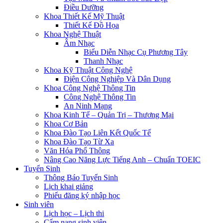
Điều Dưỡng
Khoa Thiết Kế Mỹ Thuật
Thiết Kế Đồ Họa
Khoa Nghệ Thuật
Âm Nhạc
Biểu Diễn Nhạc Cụ Phương Tây
Thanh Nhạc
Khoa Kỹ Thuật Công Nghệ
Điện Công Nghiệp Và Dân Dụng
Khoa Công Nghệ Thông Tin
Công Nghệ Thông Tin
An Ninh Mạng
Khoa Kinh Tế – Quản Trị – Thương Mại
Khoa Cơ Bản
Khoa Đào Tạo Liên Kết Quốc Tế
Khoa Đào Tạo Từ Xa
Văn Hóa Phổ Thông
Nâng Cao Năng Lực Tiếng Anh – Chuẩn TOEIC
Tuyển Sinh
Thông Báo Tuyển Sinh
Lịch khai giảng
Phiếu đăng ký nhập học
Sinh viên
Lịch học – Lịch thi
Cẩm nang sinh viên