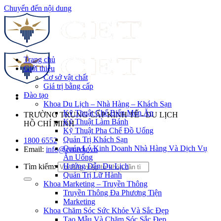
Chuyển đến nội dung
Trang chủ
Giới thiệu
Cơ sở vật chất
Giá trị bằng cấp
Đào tạo
Khoa Du Lịch – Nhà Hàng – Khách Sạn
Kỹ Thuật Chế Biến Món Ăn
TRƯỜNG TRUNG CẤP KINH TẾ - DU LỊCH
Kỹ Thuật Làm Bánh
HỒ CHÍ MINH
Kỹ Thuật Pha Chế Đồ Uống
Quản Trị Khách Sạn
1800 6552
Quản Lý Kinh Doanh Nhà Hàng Và Dịch Vụ
Email:
info@cet.edu.vn
Ăn Uống
Hướng Dẫn Du Lịch
Tìm kiếm:
Quản Trị Lữ Hành
Khoa Marketing – Truyền Thông
Truyền Thông Đa Phương Tiện
Marketing
Khoa Chăm Sóc Sức Khỏe Và Sắc Đẹp
Tạo Mẫu Và Chăm Sóc Sắc Đẹp