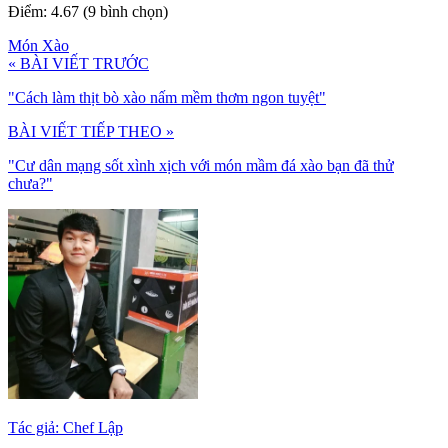
Điểm: 4.67 (9 bình chọn)
Món Xào
« BÀI VIẾT TRƯỚC
"Cách làm thịt bò xào nấm mềm thơm ngon tuyệt"
BÀI VIẾT TIẾP THEO »
"Cư dân mạng sốt xình xịch với món mầm đá xào bạn đã thử
chưa?"
Tác giả: Chef Lập