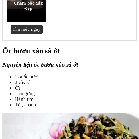
Chăm Sóc Sắc
Đẹp
Tìm hiểu ngay
Ốc bươu xào sả ớt
Nguyên liệu ốc bươu xào sả ớt
1kg ốc bươu
3 cây sả
Ớt
1 củ gừng
Hành tím
Tỏi, chanh