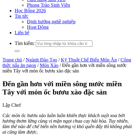
Phong Trào Sinh Viên
Học Bổng 2026
Tin tức
Định hướng nghề nghiệp
Hoạt Động
Liên hệ
Tìm kiếm:
Trang chủ
/
Ngành Đào Tạo
/
Kỹ Thuật Chế Biến Món Ăn
/
Công
thức nấu ăn ngon
/
Món Xào
/
Đến gần hơn với miền sông nước
miền Tây với món ốc bươu xào đặc sản
Đến gần hơn với miền sông nước miền
Tây với món ốc bươu xào đặc sản
Lập Chef
Các món ốc bươu xào luôn luôn khiến thực khách xuýt xoa bởi
hương thơm lừng cùng vị mặn ngọt chua cay hài hòa. Tuy nhiên,
làm thế nào để chế biến nên hương vị khó quên đấy thì không phải
ai cũng làm được.