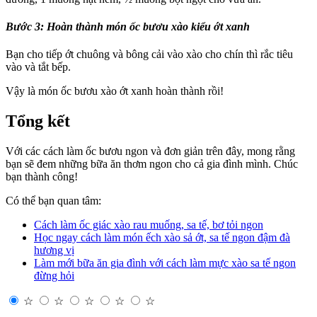
Bước 3:
Hoàn thành món ốc bươu xào kiểu ớt xanh
Bạn cho tiếp ớt chuông và bông cải vào xào cho chín thì rắc tiêu
vào và tắt bếp.
Vậy là món ốc bươu xào ớt xanh hoàn thành rồi!
Tổng kết
Với các cách làm ốc bươu ngon và đơn giản trên đây, mong rằng
bạn sẽ đem những bữa ăn thơm ngon cho cả gia đình mình. Chúc
bạn thành công!
Có thể bạn quan tâm:
Cách làm ốc giác xào rau muống, sa tế, bơ tỏi ngon
Học ngay cách làm món ếch xào sả ớt, sa tế ngon đậm đà
hương vị
Làm mới bữa ăn gia đình với cách làm mực xào sa tế ngon
đừng hỏi
☆
☆
☆
☆
☆