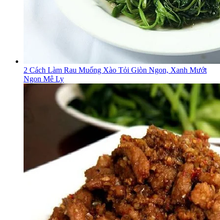
2 Cách Làm Rau Muống Xào Tỏi Giòn Ngon, Xanh Mướt
Ngon Mê Ly