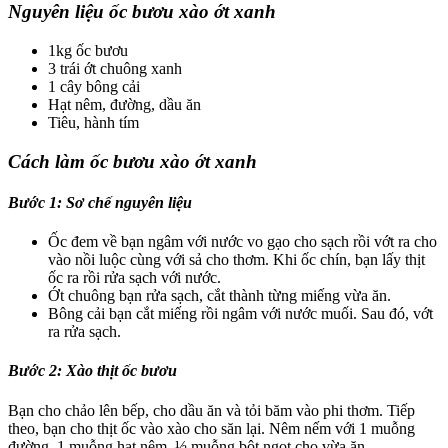
Nguyên liệu ốc bươu xào ớt xanh
1kg ốc bươu
3 trái ớt chuông xanh
1 cây bông cải
Hạt nêm, đường, dầu ăn
Tiêu, hành tím
Cách làm ốc bươu xào ớt xanh
Bước 1:
Sơ chế nguyên liệu
Ốc đem về bạn ngâm với nước vo gạo cho sạch rồi vớt ra cho
vào nồi luộc cùng với sả cho thơm. Khi ốc chín, bạn lấy thịt
ốc ra rồi rửa sạch với nước.
Ớt chuông bạn rửa sạch, cắt thành từng miếng vừa ăn.
Bông cải bạn cắt miếng rồi ngâm với nước muối. Sau đó, vớt
ra rửa sạch.
Bước 2:
Xào thịt ốc bươu
Bạn cho chảo lên bếp, cho dầu ăn và tỏi băm vào phi thơm. Tiếp
theo, bạn cho thịt ốc vào xào cho săn lại. Nêm nếm với 1 muỗng
đường, 1 muỗng hạt nêm, ½ muỗng bột ngọt cho vừa ăn.