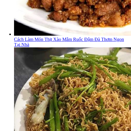
Cách Làm Món Thịt Xào Mắm Ruốc Đậm Đà Thơm Ngon
Tại Nhà