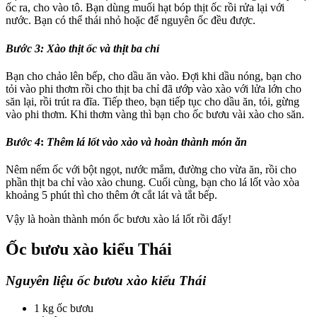
ốc ra, cho vào tô. Bạn dùng muối hạt bóp thịt ốc rồi rửa lại với
nước. Bạn có thể thái nhỏ hoặc để nguyên ốc đều được.
Bước 3:
Xào thịt ốc và thịt ba chỉ
Bạn cho chảo lên bếp, cho dầu ăn vào. Đợi khi dầu nóng, bạn cho
tỏi vào phi thơm rồi cho thịt ba chỉ đã ướp vào xào với lửa lớn cho
săn lại, rồi trút ra đĩa. Tiếp theo, bạn tiếp tục cho dầu ăn, tỏi, gừng
vào phi thơm. Khi thơm vàng thì bạn cho ốc bươu vài xào cho săn.
Bước 4
:
Thêm lá lốt vào xào và hoàn thành món ăn
Nêm nếm ốc với bột ngọt, nước mắm, đường cho vừa ăn, rồi cho
phần thịt ba chỉ vào xào chung. Cuối cùng, bạn cho lá lốt vào xòa
khoảng 5 phút thì cho thêm ớt cắt lát và tắt bếp.
Vậy là hoàn thành món ốc bươu xào lá lốt rồi đấy!
Ốc bươu xào kiểu Thái
Nguyên liệu ốc bươu xào kiểu Thái
1 kg ốc bươu