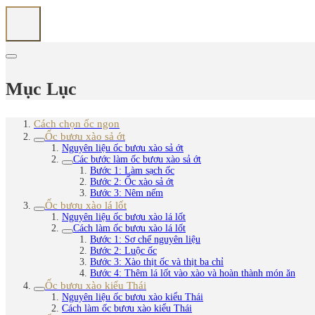
Mục Lục
Cách chọn ốc ngon
Ốc bươu xào sả ớt
Nguyên liệu ốc bươu xào sả ớt
Các bước làm ốc bươu xào sả ớt
Bước 1: Làm sạch ốc
Bước 2: Ốc xào sả ớt
Bước 3: Nêm nếm
Ốc bươu xào lá lốt
Nguyên liệu ốc bươu xào lá lốt
Cách làm ốc bươu xào lá lốt
Bước 1: Sơ chế nguyên liệu
Bước 2: Luộc ốc
Bước 3: Xào thịt ốc và thịt ba chỉ
Bước 4: Thêm lá lốt vào xào và hoàn thành món ăn
Ốc bươu xào kiểu Thái
Nguyên liệu ốc bươu xào kiểu Thái
Cách làm ốc bươu xào kiểu Thái