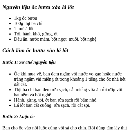
Nguyên liệu ốc bươu xào lá lốt
1kg ốc bươu
100g thịt ba chỉ
1 mớ lá lốt
Tỏi, hành khô, gừng, ớt
Dầu ăn, nước mắm, bột ngọt, muối, bột nghệ
Cách làm ốc bươu xào lá lốt
Bước 1:
Sơ chế nguyên liệu
Ốc khi mua về, bạn đem ngâm với nước vo gạo hoặc nước
trắng ngâm vài miếng ớt trong khoảng 1 tiếng cho ốc nhả hết
đất cát.
Thịt ba chỉ bạn đem rửa sạch, cắt miếng vừa ăn rồi ướp với
hạt nêm và bột nghệ.
Hành, gừng, tỏi, ớt bạn rửa sạch rồi băm nhỏ.
Lá lốt bạn cắt cuống, rửa sạch, rồi cắt sợi.
Bước 2:
Luộc ốc
Bạn cho ốc vào nồi luộc cùng với sả cho chín. Rồi dùng tăm lấy thịt