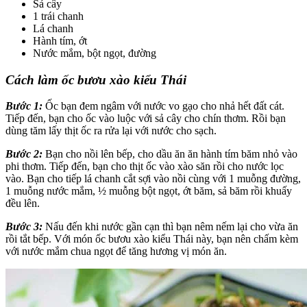
Sả cây
1 trái chanh
Lá chanh
Hành tím, ớt
Nước mắm, bột ngọt, đường
Cách làm ốc bươu xào kiểu Thái
Bước 1:
Ốc bạn đem ngâm với nước vo gạo cho nhả hết đất cát.
Tiếp đến, bạn cho ốc vào luộc với sả cây cho chín thơm. Rồi bạn
dùng tăm lấy thịt ốc ra rửa lại với nước cho sạch.
Bước 2:
Bạn cho nồi lên bếp, cho dầu ăn ăn hành tím băm nhỏ vào
phi thơm. Tiếp đến, bạn cho thịt ốc vào xào săn rồi cho nước lọc
vào. Bạn cho tiếp lá chanh cắt sợi vào nồi cùng với 1 muỗng đường,
1 muỗng nước mắm, ½ muỗng bột ngọt, ớt băm, sả băm rồi khuấy
đều lên.
Bước 3:
Nấu đến khi nước gần cạn thì bạn nêm nếm lại cho vừa ăn
rồi tắt bếp. Với món ốc bươu xào kiểu Thái này, bạn nên chấm kèm
với nước mắm chua ngọt để tăng hương vị món ăn.