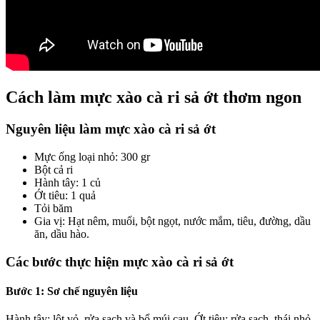
Cách làm mực xào cà ri sả ớt thơm ngon
Nguyên liệu làm mực xào cà ri sả ớt
Mực ống loại nhỏ: 300 gr
Bột cả ri
Hành tây: 1 củ
Ớt tiêu: 1 quả
Tỏi băm
Gia vị: Hạt nêm, muối, bột ngọt, nước mắm, tiêu, đường, dầu
ăn, dầu hào.
Các bước thực hiện mực xào cà ri sả ớt
Bước 1: Sơ chế nguyên liệu
Hành tây: lột vỏ, rửa sạch và bổ múi cau. Ớt tiêu: rửa sạch, thái nhỏ