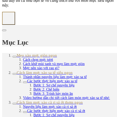
sau đây thì cả nhà bạn sẽ vô cùng thích thú với món mực siêu ngon
này.
Mục Lục
Mẹo xào mực giòn ngon
Cách chọn mực tươi
Cách khử mùi tanh và mẹo làm mực giòn
Mực nên xào với rau gì?
Cách làm mực xào sa tế siêu ngon
Thành phần nguyên liệu làm mực xào sa tế
Các bước thực hiện mực xào sa tế
Bước 1: Sơ chế nguyên liệu
Bước 2: Chế biến
Bước 3: Trình bày món ăn
Video hướng dẫn chi tiết cách làm món mực xào sa tế nhé:
Cách làm mực xào cà ri sả ớt thơm ngon
Nguyên liệu làm mực xào cà ri sả ớt
Các bước thực hiện mực xào cà ri sả ớt
Bước 1: Sơ chế nguyên liệu