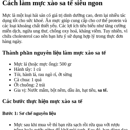
Cách làm mực xào sa tế siêu ngon
Mực là một loại hải sản có giá trị dinh dưỡng cao, đem lại nhiều tác
dụng tốt cho sức khoẻ. Ăn mực giúp cung cấp cho cơ thể protein và
các loại khoáng chất thiết yếu. Các lợi ích tiêu biểu như tăng cường
miễn dịch, ngừa ung thư, chống oxy hoá, kháng viêm. Tuy nhiên, vì
chứa cholesterol cao nên bạn lưu ý sử dụng hợp lý trong thực đơn
hàng ngày.
Thành phần nguyên liệu làm mực xào sa tế
Mực lá (hoặc mực ống): 500 gr
Hành tây: 1 củ
Tỏi, hành lá, rau ngò rí, ớt sừng
Cà chua: 1 quả
Ớt chuông: 2 trái
Gia vị: Nước mắm, bột nêm, dầu ăn, hạt tiêu,
sa tế.
Các bước thực hiện mực xào sa tế
Bước 1: Sơ chế nguyên liệu
Mực sau khi mua về thì bạn rửa sạch rồi rửa qua với rượu
trắng hoặc nước gừng để khử mùi tanh. Sau đó, bạn dùng dao