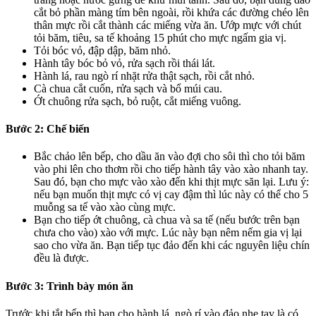
cắt bỏ phần màng tím bên ngoài, rồi khứa các đường chéo lên
thân mực rồi cắt thành các miếng vừa ăn. Ướp mực với chút
tỏi băm, tiêu, sa tế khoảng 15 phút cho mực ngấm gia vị.
Tỏi bóc vỏ, đập dập, băm nhỏ.
Hành tây bóc bỏ vỏ, rửa sạch rồi thái lát.
Hành lá, rau ngò rí nhặt rửa thật sạch, rồi cắt nhỏ.
Cà chua cắt cuốn, rửa sạch và bổ múi cau.
Ớt chuông rửa sạch, bỏ ruột, cắt miếng vuông.
Bước 2: Chế biến
Bắc chảo lên bếp, cho dầu ăn vào đợi cho sôi thì cho tỏi băm
vào phi lên cho thơm rồi cho tiếp hành tây vào xào nhanh tay.
Sau đó, bạn cho mực vào xào đến khi thịt mực săn lại. Lưu ý:
nếu bạn muốn thịt mực có vị cay đậm thì lúc này có thể cho 5
muỗng sa tế vào xào cùng mực.
Bạn cho tiếp ớt chuông, cà chua và sa tế (nếu bước trên bạn
chưa cho vào) xào với mực. Lúc này bạn nêm nếm gia vị lại
sao cho vừa ăn. Bạn tiếp tục đảo đến khi các nguyên liệu chín
đều là được.
Bước 3: Trình bày món ăn
Trước khi tắt bếp thì bạn cho hành lá, ngò rí vào đảo nhẹ tay là có