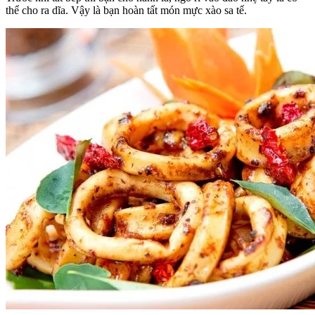
thể cho ra dĩa. Vậy là bạn hoàn tất món mực xào sa tế.