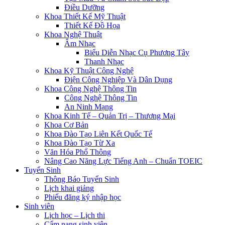
Điều Dưỡng
Khoa Thiết Kế Mỹ Thuật
Thiết Kế Đồ Họa
Khoa Nghệ Thuật
Âm Nhạc
Biểu Diễn Nhạc Cụ Phương Tây
Thanh Nhạc
Khoa Kỹ Thuật Công Nghệ
Điện Công Nghiệp Và Dân Dụng
Khoa Công Nghệ Thông Tin
Công Nghệ Thông Tin
An Ninh Mạng
Khoa Kinh Tế – Quản Trị – Thương Mại
Khoa Cơ Bản
Khoa Đào Tạo Liên Kết Quốc Tế
Khoa Đào Tạo Từ Xa
Văn Hóa Phổ Thông
Nâng Cao Năng Lực Tiếng Anh – Chuẩn TOEIC
Tuyển Sinh
Thông Báo Tuyển Sinh
Lịch khai giảng
Phiếu đăng ký nhập học
Sinh viên
Lịch học – Lịch thi
Cẩm nang sinh viên