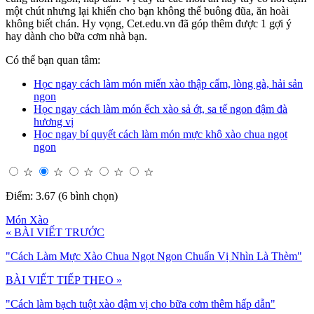
một chút nhưng lại khiến cho bạn không thể buông đũa, ăn hoài
không biết chán. Hy vọng, Cet.edu.vn đã góp thêm được 1 gợi ý
hay dành cho bữa cơm nhà bạn.
Có thể bạn quan tâm:
Học ngay cách làm món miến xào thập cẩm, lòng gà, hải sản
ngon
Học ngay cách làm món ếch xào sả ớt, sa tế ngon đậm đà
hương vị
Học ngay bí quyết cách làm món mực khô xào chua ngọt
ngon
☆
☆
☆
☆
☆
Điểm: 3.67 (6 bình chọn)
Món Xào
« BÀI VIẾT TRƯỚC
"Cách Làm Mực Xào Chua Ngọt Ngon Chuẩn Vị Nhìn Là Thèm"
BÀI VIẾT TIẾP THEO »
"Cách làm bạch tuột xào đậm vị cho bữa cơm thêm hấp dẫn"