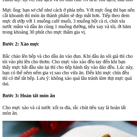
Mực ống: bạn sơ chế như cách ở phía trên. Với mực ống thì bạn nên
cắt khoanh thì món ăn thành phẩm sẽ đẹp mắt hơn. Tiếp theo đem
mực đi ướp với 1 muỗng café muối, 3 muỗng bột cà ri, chút xíu
nước mắm và dầu ăn cùng 1 muỗng đường, tiêu xay và tỏi, ớt băm
trong khoảng 30 phút cho mực thấm gia vị.
Bước 2: Xào mực
Bắc chảo lên bếp và cho dầu ăn vào đun. Khi dầu ăn sôi già thì cho
tỏi vào phi lên cho thơm. Cho mực vào xào đều tay đến khi bạn
thấy mực bắt đầu săn lại thì cho tiếp hành tây vào đảo đều. Lúc này,
bạn có thể nêm nếm gia vị sao cho vừa ăn. Đến khi mực chín đều
thì có thể tắt bếp. Lưu ý: không xào quá lâu tránh
làm
thịt mực quá
dai.
Bước 3: Hoàn tất món ăn
Cho mực xào và cả nước xốt ra dĩa, rắc chút tiêu xay là hoàn tất
món ăn.