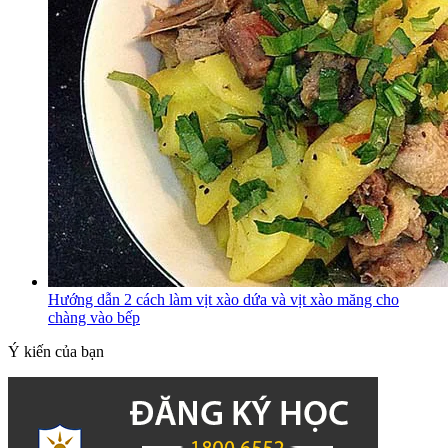
Hướng dẫn 2 cách làm vịt xào dứa và vịt xào măng cho
chàng vào bếp
Ý kiến của bạn