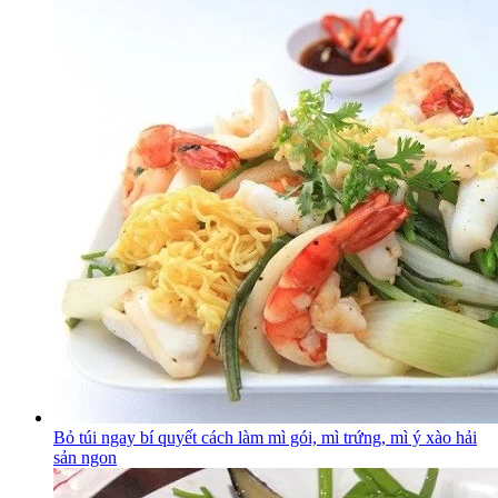
Bỏ túi ngay bí quyết cách làm mì gói, mì trứng, mì ý xào hải
sản ngon