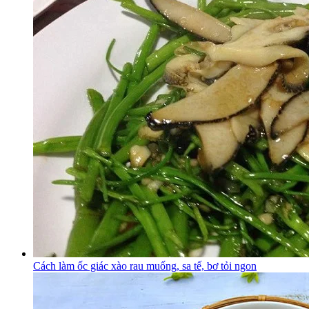
Cách làm ốc giác xào rau muống, sa tế, bơ tỏi ngon