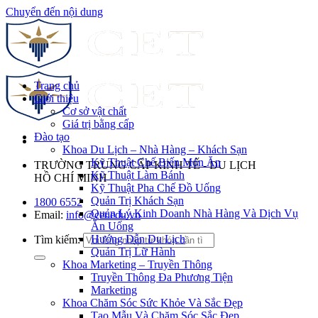
Chuyển đến nội dung
Trang chủ
Giới thiệu
Cơ sở vật chất
Giá trị bằng cấp
Đào tạo
Khoa Du Lịch – Nhà Hàng – Khách Sạn
Kỹ Thuật Chế Biến Món Ăn
TRƯỜNG TRUNG CẤP KINH TẾ - DU LỊCH
Kỹ Thuật Làm Bánh
HỒ CHÍ MINH
Kỹ Thuật Pha Chế Đồ Uống
Quản Trị Khách Sạn
1800 6552
Quản Lý Kinh Doanh Nhà Hàng Và Dịch Vụ
Email:
info@cet.edu.vn
Ăn Uống
Hướng Dẫn Du Lịch
Tìm kiếm:
Quản Trị Lữ Hành
Khoa Marketing – Truyền Thông
Truyền Thông Đa Phương Tiện
Marketing
Khoa Chăm Sóc Sức Khỏe Và Sắc Đẹp
Tạo Mẫu Và Chăm Sóc Sắc Đẹp