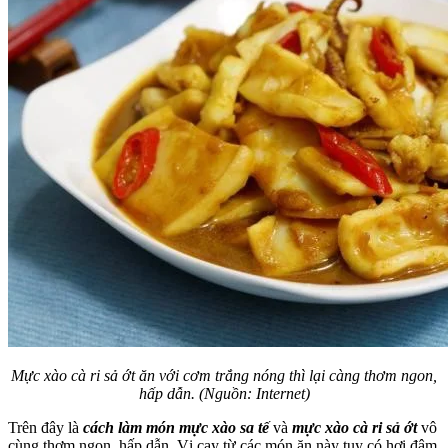
Mực xào cà ri sả ớt ăn với cơm trắng nóng thì lại càng thơm ngon,
hấp dẫn. (Nguồn: Internet)
Trên đây là
cách làm món mực xào sa tế
và
mực xào cà ri sả ớt
vô
cùng thơm ngon, hấp dẫn. Vị cay từ các món ăn này tuy có hơi đậm