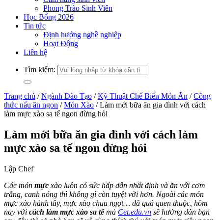
Phong Trào Sinh Viên
Học Bổng 2026
Tin tức
Định hướng nghề nghiệp
Hoạt Động
Liên hệ
Tìm kiếm:
Trang chủ
/
Ngành Đào Tạo
/
Kỹ Thuật Chế Biến Món Ăn
/
Công
thức nấu ăn ngon
/
Món Xào
/
Làm mới bữa ăn gia đình với cách
làm mực xào sa tế ngon đừng hỏi
Làm mới bữa ăn gia đình với cách làm
mực xào sa tế ngon đừng hỏi
Lập Chef
Các món
mực
xào luôn có sức hấp dẫn nhất định và ăn với cơm
trắng, canh nóng thì không gì còn tuyệt vời hơn. Ngoài các món
mực xào hành tây, mực xào chua ngọt… đã quá quen thuộc, hôm
nay với
cách làm mực xào sa tế
mà
Cet.edu.vn
sẽ hướng dẫn bạn