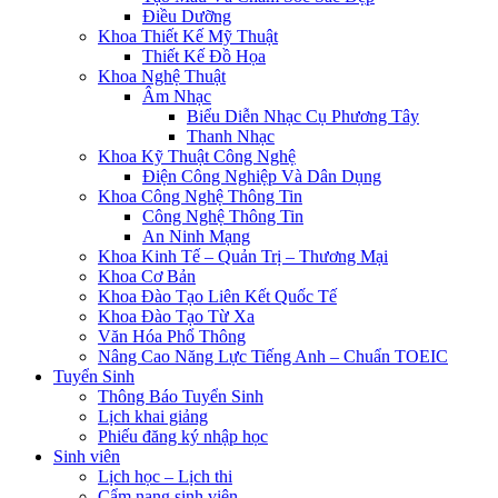
Điều Dưỡng
Khoa Thiết Kế Mỹ Thuật
Thiết Kế Đồ Họa
Khoa Nghệ Thuật
Âm Nhạc
Biểu Diễn Nhạc Cụ Phương Tây
Thanh Nhạc
Khoa Kỹ Thuật Công Nghệ
Điện Công Nghiệp Và Dân Dụng
Khoa Công Nghệ Thông Tin
Công Nghệ Thông Tin
An Ninh Mạng
Khoa Kinh Tế – Quản Trị – Thương Mại
Khoa Cơ Bản
Khoa Đào Tạo Liên Kết Quốc Tế
Khoa Đào Tạo Từ Xa
Văn Hóa Phổ Thông
Nâng Cao Năng Lực Tiếng Anh – Chuẩn TOEIC
Tuyển Sinh
Thông Báo Tuyển Sinh
Lịch khai giảng
Phiếu đăng ký nhập học
Sinh viên
Lịch học – Lịch thi
Cẩm nang sinh viên