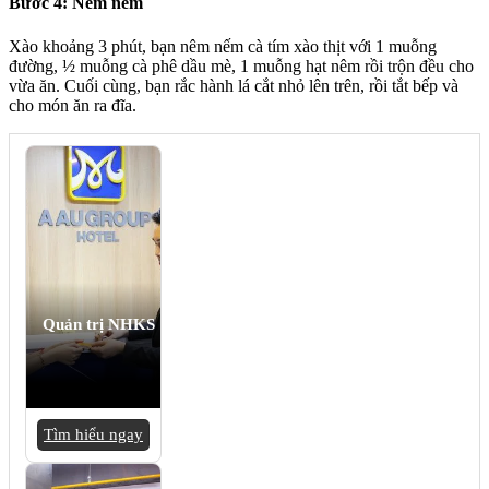
Bước 4: Nêm nếm
Xào khoảng 3 phút, bạn nêm nếm cà tím xào thịt với 1 muỗng
đường, ½ muỗng cà phê dầu mè, 1 muỗng hạt nêm rồi trộn đều cho
vừa ăn. Cuối cùng, bạn rắc hành lá cắt nhỏ lên trên, rồi tắt bếp và
cho món ăn ra đĩa.
Quản trị NHKS
Tìm hiểu ngay