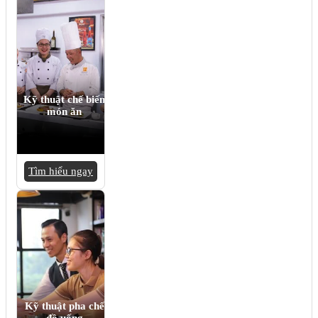
Kỹ thuật chế biến
món ăn
Tìm hiểu ngay
Kỹ thuật pha chế
đồ uống