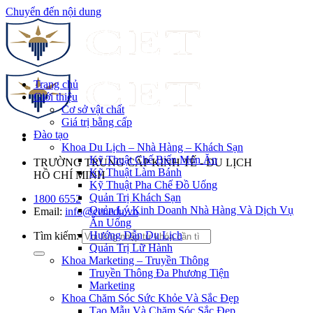
Chuyển đến nội dung
Trang chủ
Giới thiệu
Cơ sở vật chất
Giá trị bằng cấp
Đào tạo
Khoa Du Lịch – Nhà Hàng – Khách Sạn
Kỹ Thuật Chế Biến Món Ăn
TRƯỜNG TRUNG CẤP KINH TẾ - DU LỊCH
Kỹ Thuật Làm Bánh
HỒ CHÍ MINH
Kỹ Thuật Pha Chế Đồ Uống
Quản Trị Khách Sạn
1800 6552
Quản Lý Kinh Doanh Nhà Hàng Và Dịch Vụ
Email:
info@cet.edu.vn
Ăn Uống
Hướng Dẫn Du Lịch
Tìm kiếm:
Quản Trị Lữ Hành
Khoa Marketing – Truyền Thông
Truyền Thông Đa Phương Tiện
Marketing
Khoa Chăm Sóc Sức Khỏe Và Sắc Đẹp
Tạo Mẫu Và Chăm Sóc Sắc Đẹp