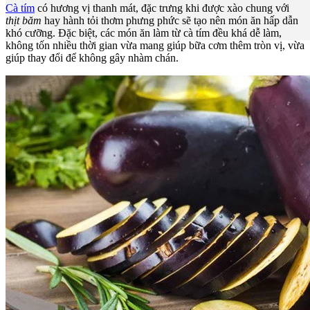
Cà tím
có hương vị thanh mát, đặc trưng khi được xào chung với
thịt băm
hay hành tỏi thơm phưng phức sẽ tạo nên món ăn hấp dẫn
khó cưỡng. Đặc biệt, các món ăn làm từ cà tím đều khá dễ làm,
không tốn nhiều thời gian vừa mang giúp bữa cơm thêm tròn vị, vừa
giúp thay đổi để không gây nhàm chán.