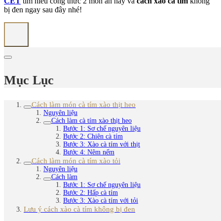
CET
tìm hiểu công thức 2 món ăn này và
cách xào cà tím
không
bị đen ngay sau đây nhé!
Mục Lục
Cách làm món cà tím xào thịt heo
Nguyên liệu
Cách làm cà tím xào thịt heo
Bước 1: Sơ chế nguyên liệu
Bước 2: Chiên cà tím
Bước 3: Xào cà tím với thịt
Bước 4: Nêm nếm
Cách làm món cà tím xào tỏi
Nguyên liệu
Cách làm
Bước 1: Sơ chế nguyên liệu
Bước 2: Hấp cà tím
Bước 3: Xào cà tím với tỏi
Lưu ý cách xào cà tím không bị đen