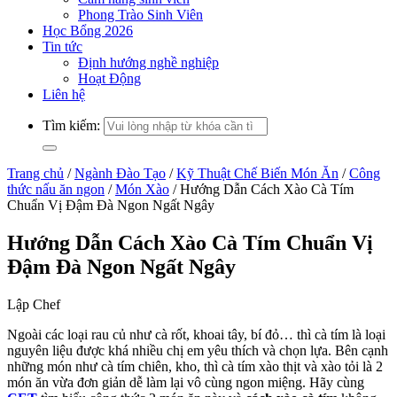
Phong Trào Sinh Viên
Học Bổng 2026
Tin tức
Định hướng nghề nghiệp
Hoạt Động
Liên hệ
Tìm kiếm:
Trang chủ
/
Ngành Đào Tạo
/
Kỹ Thuật Chế Biến Món Ăn
/
Công
thức nấu ăn ngon
/
Món Xào
/
Hướng Dẫn Cách Xào Cà Tím
Chuẩn Vị Đậm Đà Ngon Ngất Ngây
Hướng Dẫn Cách Xào Cà Tím Chuẩn Vị
Đậm Đà Ngon Ngất Ngây
Lập Chef
Ngoài các loại rau củ như cà rốt, khoai tây, bí đỏ… thì cà tím là loại
nguyên liệu được khá nhiều chị em yêu thích và chọn lựa. Bên cạnh
những món như cà tím chiên, kho, thì cà tím xào thịt và xào tỏi là 2
món ăn vừa đơn giản dễ làm lại vô cùng ngon miệng. Hãy cùng