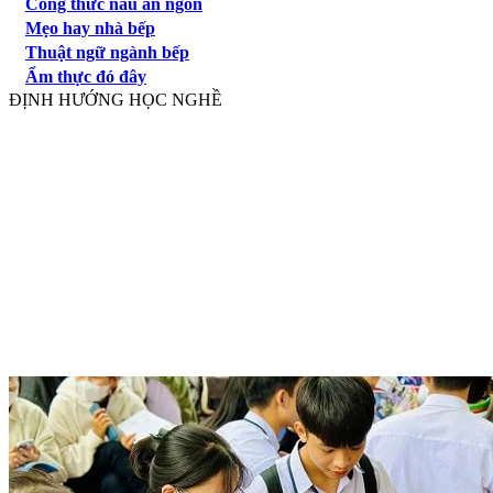
Công thức nấu ăn ngon
Mẹo hay nhà bếp
Thuật ngữ ngành bếp
Ẩm thực đó đây
ĐỊNH HƯỚNG HỌC NGHỀ