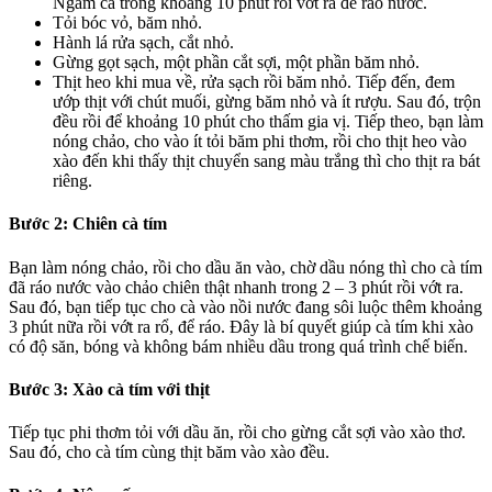
Ngâm cà trong khoảng 10 phút rồi vớt ra để ráo nước.
Tỏi bóc vỏ, băm nhỏ.
Hành lá rửa sạch, cắt nhỏ.
Gừng gọt sạch, một phần cắt sợi, một phần băm nhỏ.
Thịt heo khi mua về, rửa sạch rồi băm nhỏ. Tiếp đến, đem
ướp thịt với chút muối, gừng băm nhỏ và ít rượu. Sau đó, trộn
đều rồi để khoảng 10 phút cho thấm gia vị. Tiếp theo, bạn làm
nóng chảo, cho vào ít tỏi băm phi thơm, rồi cho thịt heo vào
xào đến khi thấy thịt chuyển sang màu trắng thì cho thịt ra bát
riêng.
Bước 2: Chiên cà tím
Bạn làm nóng chảo, rồi cho dầu ăn vào, chờ dầu nóng thì cho cà tím
đã ráo nước vào chảo chiên thật nhanh trong 2 – 3 phút rồi vớt ra.
Sau đó, bạn tiếp tục cho cà vào nồi nước đang sôi luộc thêm khoảng
3 phút nữa rồi vớt ra rổ, để ráo. Đây là bí quyết giúp cà tím khi xào
có độ săn, bóng và không bám nhiều dầu trong quá trình chế biến.
Bước 3: Xào cà tím với thịt
Tiếp tục phi thơm tỏi với dầu ăn, rồi cho gừng cắt sợi vào xào thơ.
Sau đó, cho cà tím cùng thịt băm vào xào đều.