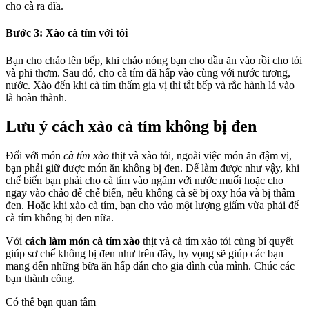
cho cà ra đĩa.
Bước 3: Xào cà tím với tỏi
Bạn cho chảo lên bếp, khi chảo nóng bạn cho dầu ăn vào rồi cho tỏi
và phi thơm. Sau đó, cho cà tím đã hấp vào cùng với nước tương,
nước. Xào đến khi cà tím thấm gia vị thì tắt bếp và rắc hành lá vào
là hoàn thành.
Lưu ý cách xào cà tím không bị đen
Đối với món
cà tím xào
thịt và xào tỏi, ngoài việc món ăn đậm vị,
bạn phải giữ được món ăn không bị đen. Để làm được như vậy, khi
chế biến bạn phải cho cà tím vào ngâm với nước muối hoặc cho
ngay vào chảo để chế biến, nếu không cà sẽ bị oxy hóa và bị thâm
đen. Hoặc khi xào cà tím, bạn cho vào một lượng giấm vừa phải để
cà tím không bị đen nữa.
Với
cách làm món cà tím xào
thịt và cà tím xào tỏi cùng bí quyết
giúp sơ chế không bị đen như trên đây, hy vọng sẽ giúp các bạn
mang đến những bữa ăn hấp dẫn cho gia đình của mình. Chúc các
bạn thành công.
Có thể bạn quan tâm