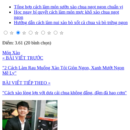
Tổng hợp cách làm món sườn xào chua ngọt ngon chuẩn vị
Học ngay bí quyết cách làm món mực khô xào chua ngọt
ngon
Hướng dẫn cách làm nui xào bò xốt cà chua và bò trứng ngon
☆
☆
☆
☆
☆
Điểm: 3.61 (20 bình chọn)
Món Xào
« BÀI VIẾT TRƯỚC
"2 Cách Làm Rau Muống Xào Tỏi Giòn Ngon, Xanh Mướt Ngon
Mê Ly"
BÀI VIẾT TIẾP THEO »
"Cách xào lòng lợn với dưa cải chua không đắng, đậm đà hao cơm"