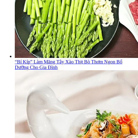
“Bí Kíp” Làm Măng Tây Xào Thịt Bò Thơm Ngon Bổ
Dưỡng Cho Gia Đình