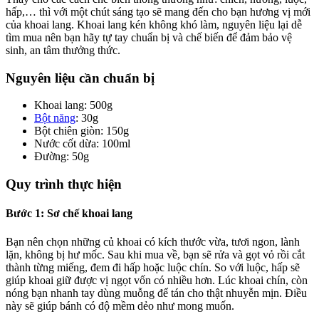
hấp,… thì với một chút sáng tạo sẽ mang đến cho bạn hương vị mới
của khoai lang. Khoai lang kén không khó làm, nguyên liệu lại dễ
tìm mua nên bạn hãy tự tay chuẩn bị và chế biến để đảm bảo vệ
sinh, an tâm thưởng thức.
Nguyên liệu cần chuẩn bị
Khoai lang: 500g
Bột năng
: 30g
Bột chiên giòn: 150g
Nước cốt dừa: 100ml
Đường: 50g
Quy trình thực hiện
Bước 1: Sơ chế khoai lang
Bạn nên chọn những củ khoai có kích thước vừa, tươi ngon, lành
lặn, không bị hư mốc. Sau khi mua về, bạn sẽ rửa và gọt vỏ rồi cắt
thành từng miếng, đem đi hấp hoặc luộc chín. So với luộc, hấp sẽ
giúp khoai giữ được vị ngọt vốn có nhiều hơn. Lúc khoai chín, còn
nóng bạn nhanh tay dùng muỗng để tán cho thật nhuyễn mịn. Điều
này sẽ giúp bánh có độ mềm dẻo như mong muốn.