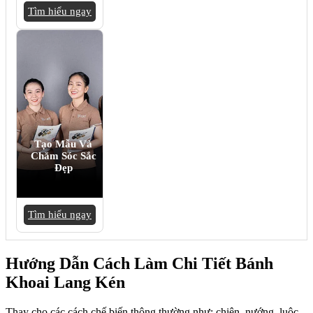
Tìm hiểu ngay
Tạo Mẫu Và
Chăm Sóc Sắc
Đẹp
Tìm hiểu ngay
Hướng Dẫn Cách Làm Chi Tiết Bánh
Khoai Lang Kén
Thay cho các cách chế biến thông thường như: chiên, nướng, luộc,