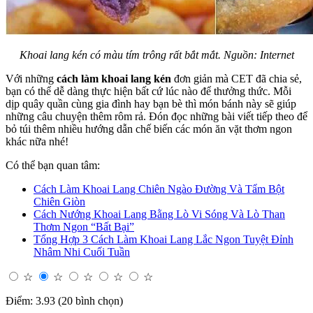
Khoai lang kén có màu tím trông rất bắt mắt. Nguồn: Internet
Với những
cách làm khoai lang kén
đơn giản mà CET đã chia sẻ,
bạn có thể dễ dàng thực hiện bất cứ lúc nào để thưởng thức. Mỗi
dịp quây quần cùng gia đình hay bạn bè thì món bánh này sẽ giúp
những câu chuyện thêm rôm rả. Đón đọc những bài viết tiếp theo để
bỏ túi thêm nhiều hướng dẫn chế biến các món ăn vặt thơm ngon
khác nữa nhé!
Có thể bạn quan tâm:
Cách Làm Khoai Lang Chiên Ngào Đường Và Tẩm Bột
Chiên Giòn
Cách Nướng Khoai Lang Bằng Lò Vi Sóng Và Lò Than
Thơm Ngon “Bất Bại”
Tổng Hợp 3 Cách Làm Khoai Lang Lắc Ngon Tuyệt Đỉnh
Nhâm Nhi Cuối Tuần
☆
☆
☆
☆
☆
Điểm: 3.93 (20 bình chọn)