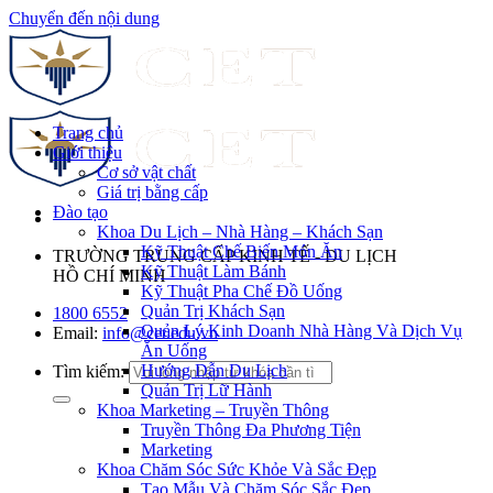
Chuyển đến nội dung
Trang chủ
Giới thiệu
Cơ sở vật chất
Giá trị bằng cấp
Đào tạo
Khoa Du Lịch – Nhà Hàng – Khách Sạn
Kỹ Thuật Chế Biến Món Ăn
TRƯỜNG TRUNG CẤP KINH TẾ - DU LỊCH
Kỹ Thuật Làm Bánh
HỒ CHÍ MINH
Kỹ Thuật Pha Chế Đồ Uống
Quản Trị Khách Sạn
1800 6552
Quản Lý Kinh Doanh Nhà Hàng Và Dịch Vụ
Email:
info@cet.edu.vn
Ăn Uống
Hướng Dẫn Du Lịch
Tìm kiếm:
Quản Trị Lữ Hành
Khoa Marketing – Truyền Thông
Truyền Thông Đa Phương Tiện
Marketing
Khoa Chăm Sóc Sức Khỏe Và Sắc Đẹp
Tạo Mẫu Và Chăm Sóc Sắc Đẹp