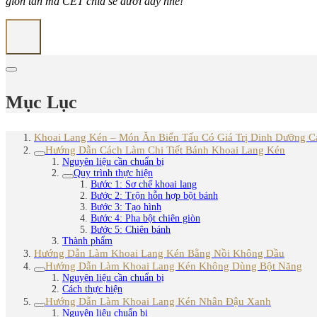
giòn tan mà CET chia sẻ dưới đây nhé!
Mục Lục
Khoai Lang Kén – Món Ăn Biến Tấu Có Giá Trị Dinh Dưỡng C
Hướng Dẫn Cách Làm Chi Tiết Bánh Khoai Lang Kén
Nguyên liệu cần chuẩn bị
Quy trình thực hiện
Bước 1: Sơ chế khoai lang
Bước 2: Trộn hỗn hợp bột bánh
Bước 3: Tạo hình
Bước 4: Pha bột chiên giòn
Bước 5: Chiên bánh
Thành phẩm
Hướng Dẫn Làm Khoai Lang Kén Bằng Nồi Không Dầu
Hướng Dẫn Làm Khoai Lang Kén Không Dùng Bột Năng
Nguyên liệu cần chuẩn bị
Cách thực hiện
Hướng Dẫn Làm Khoai Lang Kén Nhân Đậu Xanh
Nguyên liệu chuẩn bị