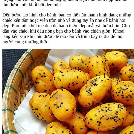
thu được một khối bột dẻo mịn.
Đến bước tạo hình cho bánh, bạn có thể nặn thành hình dáng những
chiếc kén tằm hoặc viên tròn nhỏ và dùng tay ấn nhẹ để bánh hơi
dẹp. Phủ một chút mè đen để bánh thêm đẹp mắt và thơm hơn. Cho
dầu vào chảo, khi dầu nóng bạn cho bánh vào chiên giòn. Khoai
lang kén sau khi chín được để ráo dầu và trình bày ra dĩa để mọi
người cùng thưởng thức.