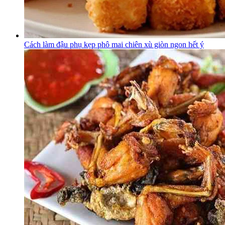
Cách làm đậu phụ kẹp phô mai chiên xù giòn ngon hết ý