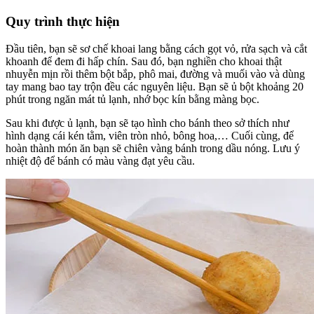
Quy trình thực hiện
Đầu tiên, bạn sẽ sơ chế khoai lang bằng cách gọt vỏ, rửa sạch và cắt
khoanh để đem đi hấp chín. Sau đó, bạn nghiền cho khoai thật
nhuyễn mịn rồi thêm bột bắp, phô mai, đường và muối vào và dùng
tay mang bao tay trộn đều các nguyên liệu. Bạn sẽ ủ bột khoảng 20
phút trong ngăn mát tủ lạnh, nhớ bọc kín bằng màng bọc.
Sau khi được ủ lạnh, bạn sẽ tạo hình cho bánh theo sở thích như
hình dạng cái kén tằm, viên tròn nhỏ, bông hoa,… Cuối cùng, để
hoàn thành món ăn bạn sẽ chiên vàng bánh trong dầu nóng. Lưu ý
nhiệt độ để bánh có màu vàng đạt yêu cầu.