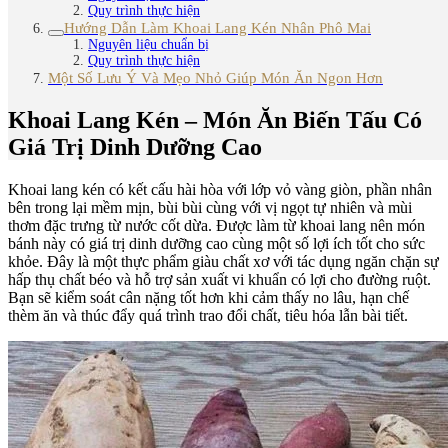
Quy trình thực hiện
Hướng Dẫn Làm Khoai Lang Kén Nhân Phô Mai
Nguyên liệu chuẩn bị
Quy trình thực hiện
Một Số Lưu Ý Và Mẹo Nhỏ Giúp Món Ăn Ngon Hơn
Khoai Lang Kén – Món Ăn Biến Tấu Có
Giá Trị Dinh Dưỡng Cao
Khoai lang kén có kết cấu hài hòa với lớp vỏ vàng giòn, phần nhân
bên trong lại mềm mịn, bùi bùi cùng với vị ngọt tự nhiên và mùi
thơm đặc trưng từ nước cốt dừa. Được làm từ khoai lang nên món
bánh này có giá trị dinh dưỡng cao cùng một số lợi ích tốt cho sức
khỏe. Đây là một thực phẩm giàu chất xơ với tác dụng ngăn chặn sự
hấp thụ chất béo và hỗ trợ sản xuất vi khuẩn có lợi cho đường ruột.
Bạn sẽ kiểm soát cân nặng tốt hơn khi cảm thấy no lâu, hạn chế
thèm ăn và thúc đẩy quá trình trao đổi chất, tiêu hóa lẫn bài tiết.