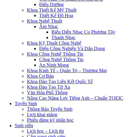
Điều Dưỡng
Khoa Thiết Kế Mỹ Thuật
Thiết Kế Đồ Họa
Khoa Nghệ Thuật
Âm Nhạc
Biểu Diễn Nhạc Cụ Phương Tây
Thanh Nhạc
Khoa Kỹ Thuật Công Nghệ
Điện Công Nghiệp Và Dân Dụng
Khoa Công Nghệ Thông Tin
Công Nghệ Thông Tin
An Ninh Mạng
Khoa Kinh Tế – Quản Trị – Thương Mại
Khoa Cơ Bản
Khoa Đào Tạo Liên Kết Quốc Tế
Khoa Đào Tạo Từ Xa
Văn Hóa Phổ Thông
Nâng Cao Năng Lực Tiếng Anh – Chuẩn TOEIC
Tuyển Sinh
Thông Báo Tuyển Sinh
Lịch khai giảng
Phiếu đăng ký nhập học
Sinh viên
Lịch học – Lịch thi
Cẩm nang sinh viên