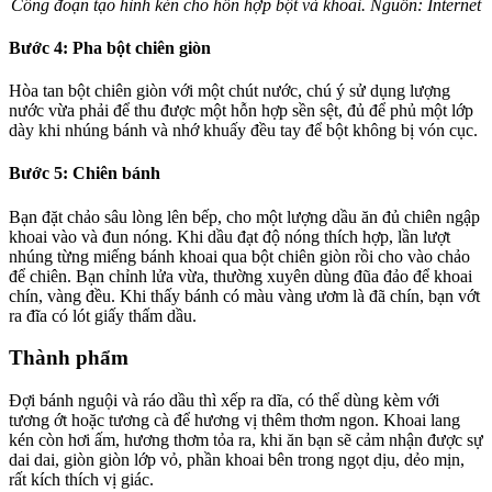
Công đoạn tạo hình kén cho hỗn hợp bột và khoai. Nguồn: Internet
Bước 4: Pha bột chiên giòn
Hòa tan bột chiên giòn với một chút nước, chú ý sử dụng lượng
nước vừa phải để thu được một hỗn hợp sền sệt, đủ để phủ một lớp
dày khi nhúng bánh và nhớ khuấy đều tay để bột không bị vón cục.
Bước 5: Chiên bánh
Bạn đặt chảo sâu lòng lên bếp, cho một lượng dầu ăn đủ chiên ngập
khoai vào và đun nóng. Khi dầu đạt độ nóng thích hợp, lần lượt
nhúng từng miếng bánh khoai qua bột chiên giòn rồi cho vào chảo
để chiên. Bạn chỉnh lửa vừa, thường xuyên dùng đũa đảo để khoai
chín, vàng đều. Khi thấy bánh có màu vàng ươm là đã chín, bạn vớt
ra đĩa có lót giấy thấm dầu.
Thành phẩm
Đợi bánh nguội và ráo dầu thì xếp ra dĩa, có thể dùng kèm với
tương ớt hoặc tương cà để hương vị thêm thơm ngon. Khoai lang
kén còn hơi ấm, hương thơm tỏa ra, khi ăn bạn sẽ cảm nhận được sự
dai dai, giòn giòn lớp vỏ, phần khoai bên trong ngọt dịu, dẻo mịn,
rất kích thích vị giác.