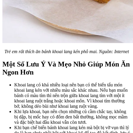
Trẻ em rất thích ăn bánh khoai lang kén phô mai. Nguồn: Internet
Một Số Lưu Ý Và Mẹo Nhỏ Giúp Món Ăn
Ngon Hơn
Khoai lang có khá nhiều loại nên bạn có thể biến tấu món
khoai lang kén với nhiều màu sắc khác nhau. Nếu bạn muốn
bánh có màu tím thì nên trộn giữa khoai lang tím với một ít
khoai lang ruột trắng hoặc khoai môn. Vì khoai tím thường
bở, không dẻo bùi như khoai lang ruột vàng.
Khi lựa khoai, bạn nên chọn những củ cầm chắc tay, không
bị dập, bị mốc hay có đốm đen bất thường, không mọc mầm
và đặc biệt hai đầu khoai vẫn còn tươi.
Khi bạn chế biến bánh khoai lang kén mà bột bị vỡ vụn thì lý
do là bạn chưa nhồi bột với khoai kỹ để tạo độ kết dính, lưu ý