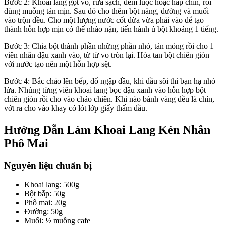
Bước 2: Khoai lang gọt vỏ, rửa sạch, đem luộc hoặc hấp chín, rồi
dùng muỗng tán mịn. Sau đó cho thêm bột năng, đường và muối
vào trộn đều. Cho một lượng nước cốt dừa vừa phải vào để tạo
thành hỗn hợp mịn có thể nhào nặn, tiến hành ủ bột khoảng 1 tiếng.
Bước 3: Chia bột thành phần những phần nhỏ, tán mỏng rồi cho 1
viên nhân đậu xanh vào, từ từ vo tròn lại. Hòa tan bột chiên giòn
với nước tạo nên một hỗn hợp sệt.
Bước 4: Bắc chảo lên bếp, đổ ngập dầu, khi dầu sôi thì bạn hạ nhỏ
lửa. Nhúng từng viên khoai lang bọc đậu xanh vào hỗn hợp bột
chiên giòn rồi cho vào chảo chiên. Khi nào bánh vàng đều là chín,
vớt ra cho vào khay có lót lớp giấy thấm dầu.
Hướng Dẫn Làm Khoai Lang Kén Nhân
Phô Mai
Nguyên liệu chuẩn bị
Khoai lang: 500g
Bột bắp: 50g
Phô mai: 20g
Đường: 50g
Muối: ½ muỗng cafe