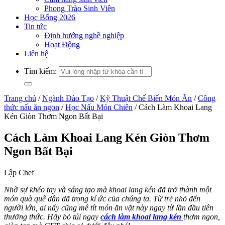
Phong Trào Sinh Viên
Học Bổng 2026
Tin tức
Định hướng nghề nghiệp
Hoạt Động
Liên hệ
Tìm kiếm:
Trang chủ
/
Ngành Đào Tạo
/
Kỹ Thuật Chế Biến Món Ăn
/
Công
thức nấu ăn ngon
/
Học Nấu Món Chiên
/
Cách Làm Khoai Lang
Kén Giòn Thơm Ngon Bất Bại
Cách Làm Khoai Lang Kén Giòn Thơm
Ngon Bất Bại
Lập Chef
Nhờ sự khéo tay và sáng tạo mà khoai lang kén đã trở thành một
món quà quê dân dã trong kí ức của chúng ta. Từ trẻ nhỏ đến
người lớn, ai nấy cũng mê tít món ăn vặt này ngay từ lần đầu tiên
thưởng thức. Hãy bỏ túi ngay
cách
làm khoai lang kén
thơm ngon,