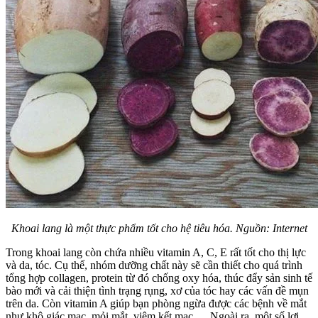
Khoai lang là một thực phẩm tốt cho hệ tiêu hóa. Nguồn: Internet
Trong khoai lang còn chứa nhiều vitamin A, C, E rất tốt cho thị lực
và da, tóc. Cụ thể, nhóm dưỡng chất này sẽ cần thiết cho quá trình
tổng hợp collagen, protein từ đó chống oxy hóa, thúc đẩy sản sinh tế
bào mới và cải thiện tình trạng rụng, xơ của tóc hay các vấn đề mụn
trên da. Còn vitamin A giúp bạn phòng ngừa được các bệnh về mắt
như khô giác mạc, mỏi mắt, viêm kết mạc,… Ngoài ra, một số lợi