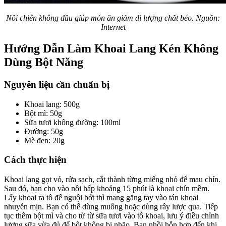
Nồi chiên không dầu giúp món ăn giảm đi lượng chất béo. Nguồn:
Internet
Hướng Dẫn Làm Khoai Lang Kén Không
Dùng Bột Năng
Nguyên liệu cần chuẩn bị
Khoai lang: 500g
Bột mì: 50g
Sữa tươi không đường: 100ml
Đường: 50g
Mè đen: 20g
Cách thực hiện
Khoai lang gọt vỏ, rửa sạch, cắt thành từng miếng nhỏ để mau chín.
Sau đó, bạn cho vào nồi hấp khoảng 15 phút là khoai chín mềm.
Lấy khoai ra tô để nguội bớt thì mang găng tay vào tán khoai
nhuyễn mịn. Bạn có thể dùng muỗng hoặc dùng rây lược qua. Tiếp
tục thêm bột mì và cho từ từ sữa tươi vào tô khoai, lưu ý điều chỉnh
lượng sữa vừa đủ để bột không bị nhão. Bạn nhồi hỗn hợp đến khi