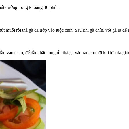
chút đường trong khoảng 30 phút.
 muối rồi thả gà đã ướp vào luộc chín. Sau khi gà chín, vớt gà ra để 
dầu vào chảo, để dầu thật nóng rồi thả gà vào rán cho tới khi lớp da g