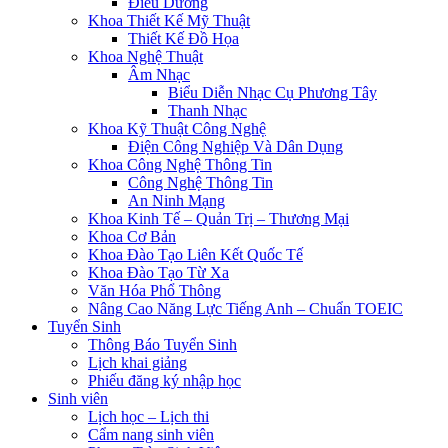
Điều Dưỡng
Khoa Thiết Kế Mỹ Thuật
Thiết Kế Đồ Họa
Khoa Nghệ Thuật
Âm Nhạc
Biểu Diễn Nhạc Cụ Phương Tây
Thanh Nhạc
Khoa Kỹ Thuật Công Nghệ
Điện Công Nghiệp Và Dân Dụng
Khoa Công Nghệ Thông Tin
Công Nghệ Thông Tin
An Ninh Mạng
Khoa Kinh Tế – Quản Trị – Thương Mại
Khoa Cơ Bản
Khoa Đào Tạo Liên Kết Quốc Tế
Khoa Đào Tạo Từ Xa
Văn Hóa Phổ Thông
Nâng Cao Năng Lực Tiếng Anh – Chuẩn TOEIC
Tuyển Sinh
Thông Báo Tuyển Sinh
Lịch khai giảng
Phiếu đăng ký nhập học
Sinh viên
Lịch học – Lịch thi
Cẩm nang sinh viên