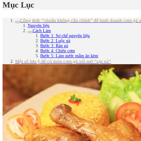
Mục Lục
Công thức “chuẩn không cần chỉnh” để kinh doanh cơm gà 
Nguyên liệu
Cách Làm
Bước 1: Sơ chế nguyên liệu
Bước 2: Luộc gà
Bước 3: Rán gà
Bước 4: Chiên cơm
Bước 5: Làm nước mắm ăn kèm
Một số lưu ý để có món cơm gà xối mỡ “xịn xò”