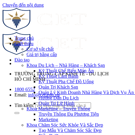
Chuyển đến nội dung
Trang chủ
Giới thiệu
Cơ sở vật chất
Giá trị bằng cấp
Đào tạo
Khoa Du Lịch – Nhà Hàng – Khách Sạn
Kỹ Thuật Chế Biến Món Ăn
TRƯỜNG TRUNG CẤP KINH TẾ - DU LỊCH
Kỹ Thuật Làm Bánh
HỒ CHÍ MINH
Kỹ Thuật Pha Chế Đồ Uống
Quản Trị Khách Sạn
1800 6552
Quản Lý Kinh Doanh Nhà Hàng Và Dịch Vụ Ăn
Email:
info@cet.edu.vn
Hướng Dẫn Du Lịch
Quản Trị Lữ Hành
Tìm kiếm:
Khoa Marketing – Truyền Thông
Truyền Thông Đa Phương Tiện
Marketing
Khoa Chăm Sóc Sức Khỏe Và Sắc Đẹp
Tạo Mẫu Và Chăm Sóc Sắc Đẹp