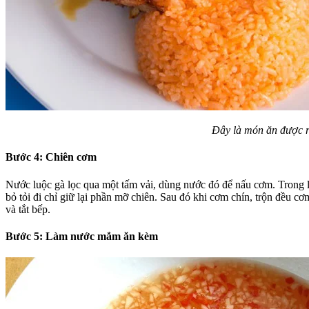
Đây là món ăn được rấ
Bước 4: Chiên cơm
Nước luộc gà lọc qua một tấm vải, dùng nước đó để nấu cơm. Trong 
bỏ tỏi đi chỉ giữ lại phần mỡ chiên. Sau đó khi cơm chín, trộn đều c
và tắt bếp.
Bước 5: Làm nước mắm ăn kèm