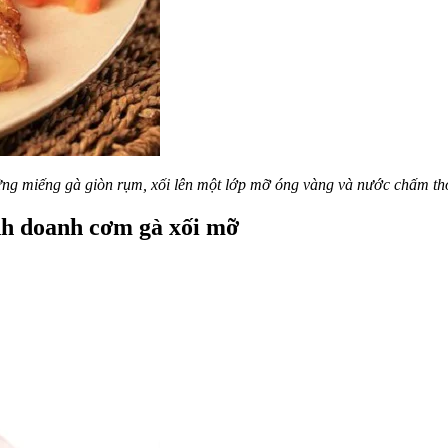
ng miếng gà giòn rụm, xối lên một lớp mỡ óng vàng và nước chấm th
nh doanh cơm gà xối mỡ