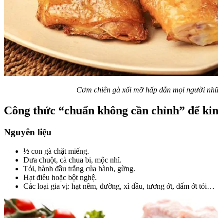
Cơm chiên gà xối mỡ hấp dẫn mọi người nhữ
Công thức “chuẩn không cần chỉnh” để ki
Nguyên liệu
½ con gà chặt miếng.
Dưa chuột, cà chua bi, mộc nhĩ.
Tỏi, hành đầu trắng của hành, gừng.
Hạt điều hoặc bột nghệ.
Các loại gia vị: hạt nêm, đường, xì dầu, tương ớt, dấm ớt tỏi…