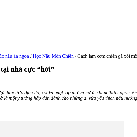
ức nấu ăn ngon
/
Học Nấu Món Chiên
/
Cách làm cơm chiên gà xối mỡ 
tại nhà cực “hời”
ược tẩm ướp đậm đà, xối lên một lớp mỡ và nước chấm thơm ngon. Đâ
 là một ý tưởng hấp dẫn dành cho những ai vừa yêu thích nấu nướn