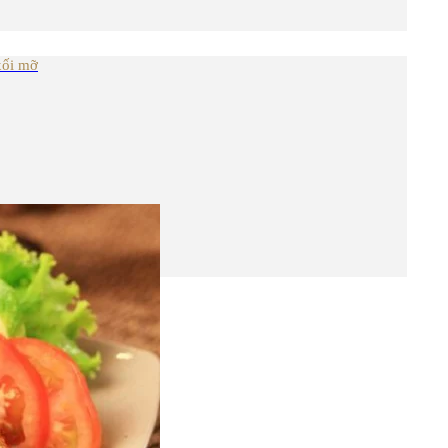
xối mỡ