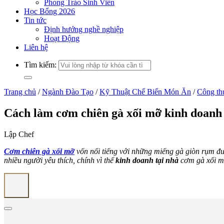
Phong Trào Sinh Viên
Học Bổng 2026
Tin tức
Định hướng nghề nghiệp
Hoạt Động
Liên hệ
Tìm kiếm:
Trang chủ
/
Ngành Đào Tạo
/
Kỹ Thuật Chế Biến Món Ăn
/
Công th
Cách làm cơm chiên gà xối mỡ kinh doanh 
Lập Chef
Cơm chiên gà xối mỡ
vốn nổi tiếng với những miếng gà giòn rụm đ
nhiều người yêu thích, chính vì thế
kinh doanh tại nhà
cơm gà xối mỡ