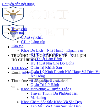
Chuyển đến nội dung
Trang chủ
Giới thiệu
Cơ sở vật chất
Giá trị bằng cấp
Đào tạo
Khoa Du Lịch – Nhà Hàng – Khách Sạn
Kỹ Thuật Chế Biến Món Ăn
TRƯỜNG TRUNG CẤP KINH TẾ - DU LỊCH
Kỹ Thuật Làm Bánh
HỒ CHÍ MINH
Kỹ Thuật Pha Chế Đồ Uống
Quản Trị Khách Sạn
1800 6552
Quản Lý Kinh Doanh Nhà Hàng Và Dịch Vụ
Email:
info@cet.edu.vn
Ăn Uống
Hướng Dẫn Du Lịch
Tìm kiếm:
Quản Trị Lữ Hành
Khoa Marketing – Truyền Thông
Truyền Thông Đa Phương Tiện
Marketing
Khoa Chăm Sóc Sức Khỏe Và Sắc Đẹp
Tạo Mẫu Và Chăm Sóc Sắc Đẹp