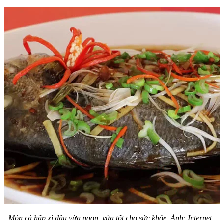
Món cá hấp xì dầu vừa ngon, vừa tốt cho sức khỏe. Ảnh: Internet