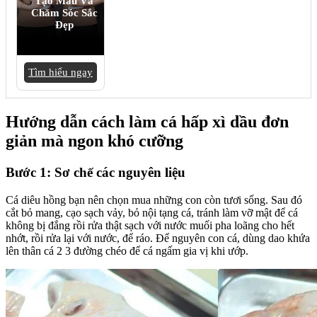
Tạo Mẫu Và
Chăm Sóc Sắc
Đẹp
Tìm hiểu ngay
Hướng dẫn cách làm cá hấp xì dầu đơn
giản mà ngon khó cưỡng
Bước 1: Sơ chế các nguyên liệu
Cá diêu hồng bạn nên chọn mua những con còn tươi sống. Sau đó
cắt bỏ mang, cạo sạch vảy, bỏ nội tạng cá, tránh làm vỡ mật để cá
không bị đắng rồi rửa thật sạch với nước muối pha loãng cho hết
nhớt, rồi rửa lại với nước, để ráo. Để nguyên con cá, dùng dao khứa
lên thân cá 2 3 đường chéo để cá ngấm gia vị khi ướp.