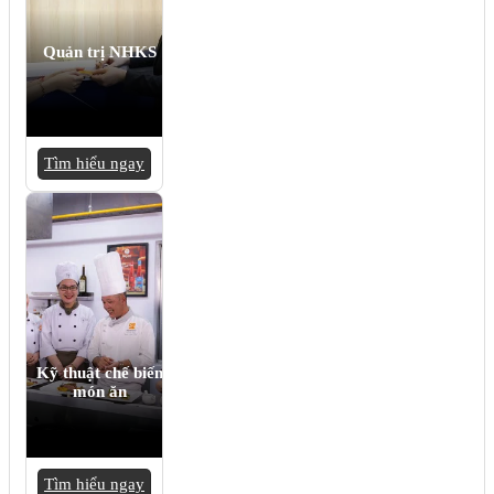
Quản trị NHKS
Tìm hiểu ngay
Kỹ thuật chế biến
món ăn
Tìm hiểu ngay