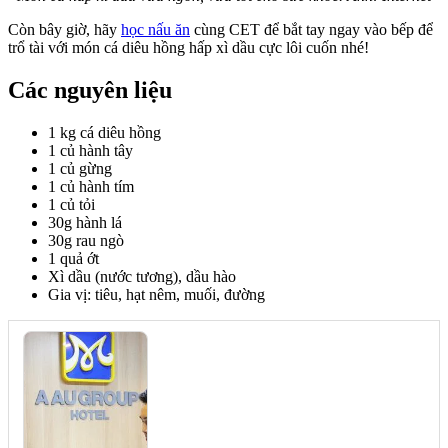
Còn bây giờ, hãy
học nấu ăn
cùng CET để bắt tay ngay vào bếp để
trổ tài với món cá diêu hồng hấp xì dầu cực lôi cuốn nhé!
Các nguyên liệu
1 kg cá diêu hồng
1 củ hành tây
1 củ gừng
1 củ hành tím
1 củ tỏi
30g hành lá
30g rau ngò
1 quả ớt
Xì dầu (nước tương), dầu hào
Gia vị: tiêu, hạt nêm, muối, đường