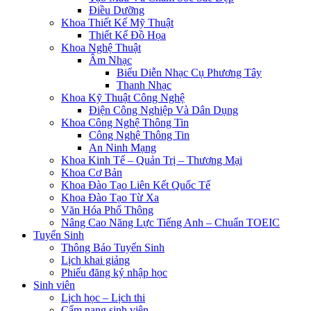
Điều Dưỡng
Khoa Thiết Kế Mỹ Thuật
Thiết Kế Đồ Họa
Khoa Nghệ Thuật
Âm Nhạc
Biểu Diễn Nhạc Cụ Phương Tây
Thanh Nhạc
Khoa Kỹ Thuật Công Nghệ
Điện Công Nghiệp Và Dân Dụng
Khoa Công Nghệ Thông Tin
Công Nghệ Thông Tin
An Ninh Mạng
Khoa Kinh Tế – Quản Trị – Thương Mại
Khoa Cơ Bản
Khoa Đào Tạo Liên Kết Quốc Tế
Khoa Đào Tạo Từ Xa
Văn Hóa Phổ Thông
Nâng Cao Năng Lực Tiếng Anh – Chuẩn TOEIC
Tuyển Sinh
Thông Báo Tuyển Sinh
Lịch khai giảng
Phiếu đăng ký nhập học
Sinh viên
Lịch học – Lịch thi
Cẩm nang sinh viên