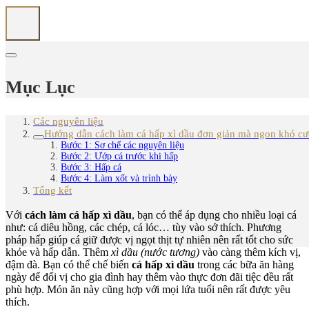
Mục Lục
Các nguyên liệu
Hướng dẫn cách làm cá hấp xì dầu đơn giản mà ngon khó c
Bước 1: Sơ chế các nguyên liệu
Bước 2: Ướp cá trước khi hấp
Bước 3: Hấp cá
Bước 4: Làm xốt và trình bày
Tổng kết
Với
cách làm cá hấp xì dầu
, bạn có thể áp dụng cho nhiều loại cá
như: cá diêu hồng, các chép, cá lóc… tùy vào sở thích. Phương
pháp hấp giúp cá giữ được vị ngọt thịt tự nhiên nên rất tốt cho sức
khỏe và hấp dẫn. Thêm
xì dầu (nước tương)
vào càng thêm kích vị,
đậm đà. Bạn có thể chế biến
cá hấp xì dầu
trong các bữa ăn hàng
ngày để đổi vị cho gia đình hay thêm vào thực đơn đãi tiệc đều rất
phù hợp. Món ăn này cũng hợp với mọi lứa tuổi nên rất được yêu
thích.