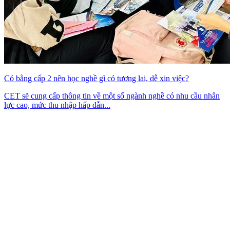
Có bằng cấp 2 nên học nghề gì có tương lai, dễ xin việc?
CET sẽ cung cấp thông tin về một số ngành nghề có nhu cầu nhân
lực cao, mức thu nhập hấp dẫn...