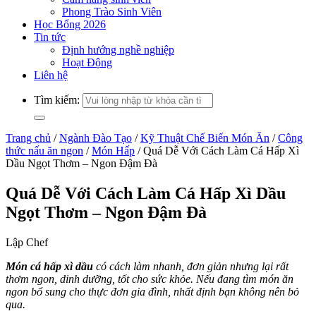
Phong Trào Sinh Viên
Học Bổng 2026
Tin tức
Định hướng nghề nghiệp
Hoạt Động
Liên hệ
Tìm kiếm:
Trang chủ
/
Ngành Đào Tạo
/
Kỹ Thuật Chế Biến Món Ăn
/
Công
thức nấu ăn ngon
/
Món Hấp
/
Quá Dễ Với Cách Làm Cá Hấp Xì
Dầu Ngọt Thơm – Ngon Đậm Đà
Quá Dễ Với Cách Làm Cá Hấp Xì Dầu
Ngọt Thơm – Ngon Đậm Đà
Lập Chef
Món cá hấp xì dầu
có cách làm nhanh, đơn giản nhưng lại rất
thơm ngon, dinh dưỡng, tốt cho sức khỏe. Nếu đang tìm món ăn
ngon bổ sung cho thực đơn gia đình, nhất định bạn không nên bỏ
qua.