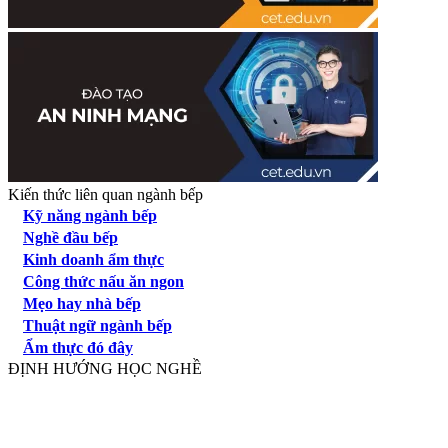
Kiến thức liên quan ngành bếp
Kỹ năng ngành bếp
Nghề đầu bếp
Kinh doanh ẩm thực
Công thức nấu ăn ngon
Mẹo hay nhà bếp
Thuật ngữ ngành bếp
Ẩm thực đó đây
ĐỊNH HƯỚNG HỌC NGHỀ