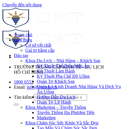
Chuyển đến nội dung
Trang chủ
Giới thiệu
Cơ sở vật chất
Giá trị bằng cấp
Đào tạo
Khoa Du Lịch – Nhà Hàng – Khách Sạn
Kỹ Thuật Chế Biến Món Ăn
TRƯỜNG TRUNG CẤP KINH TẾ - DU LỊCH
Kỹ Thuật Làm Bánh
HỒ CHÍ MINH
Kỹ Thuật Pha Chế Đồ Uống
Quản Trị Khách Sạn
1800 6552
Quản Lý Kinh Doanh Nhà Hàng Và Dịch Vụ
Email:
info@cet.edu.vn
Ăn Uống
Hướng Dẫn Du Lịch
Tìm kiếm:
Quản Trị Lữ Hành
Khoa Marketing – Truyền Thông
Truyền Thông Đa Phương Tiện
Marketing
Khoa Chăm Sóc Sức Khỏe Và Sắc Đẹp
Tạo Mẫu Và Chăm Sóc Sắc Đẹp