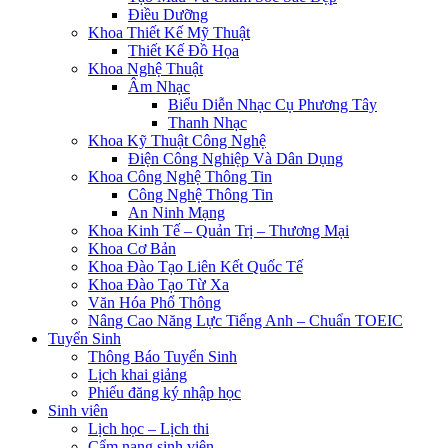
Điều Dưỡng
Khoa Thiết Kế Mỹ Thuật
Thiết Kế Đồ Họa
Khoa Nghệ Thuật
Âm Nhạc
Biểu Diễn Nhạc Cụ Phương Tây
Thanh Nhạc
Khoa Kỹ Thuật Công Nghệ
Điện Công Nghiệp Và Dân Dụng
Khoa Công Nghệ Thông Tin
Công Nghệ Thông Tin
An Ninh Mạng
Khoa Kinh Tế – Quản Trị – Thương Mại
Khoa Cơ Bản
Khoa Đào Tạo Liên Kết Quốc Tế
Khoa Đào Tạo Từ Xa
Văn Hóa Phổ Thông
Nâng Cao Năng Lực Tiếng Anh – Chuẩn TOEIC
Tuyển Sinh
Thông Báo Tuyển Sinh
Lịch khai giảng
Phiếu đăng ký nhập học
Sinh viên
Lịch học – Lịch thi
Cẩm nang sinh viên