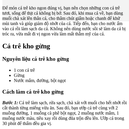
Để món cá trê kho ngon đúng vị, bạn nên chọn những con cá trê
tươi, sống để thịt cá không bị bở. Sau đó, khi mua cá về, bạn dùng
muối chà xát lên thân cá, cho thâm chút giấm hoặc chanh để khử
mùi tanh và giúp giảm độ nhớt của cá. Tiếp đến, bạn cho nước ấm
vào cá rồi làm sạch da cá. Không nên dùng nước sôi sẽ làm da cá bị
tróc ra, vừa mất đi vị ngon vừa làm mất thẫm mỹ của cá.
Cá trê kho gừng
Nguyên liệu cá trê kho gừng
1 con cá trê
Gừng
Nước mắm, đường, bột ngọt
Cách làm cá trê kho gừng
Bước 1:
Cá trê làm sạch, rửa sạch, chà xát với muối cho hết nhớt rồi
cắt thành từng miếng vừa ăn. Sau đó, bạn ướp cá trê cùng với 2
muỗng đường, 1 muỗng cà phê bột ngọt, 2 muỗng nước mắm, 1
muỗng nước màu, tiêu xay rồi dùng đũa trộn đều lên. Ướp cá trong
30 phút để thấm đều gia vị.