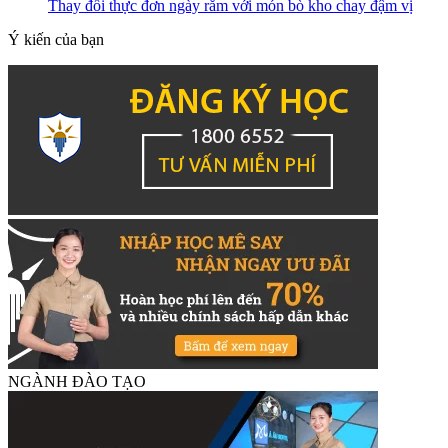
Thay đổi thực đơn ngày rằm với món bò kho chay đậm vị
Ý kiến của bạn
NGÀNH ĐÀO TẠO