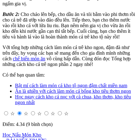
ngấm gia vị.
Bước 2:
Cho chảo lên bếp, cho dầu ăn và tỏi bằm vào phi thơm rồi
cho cá trê đã ướp vào đảo đều lên. Tiếp theo, bạn cho thêm nước
vào rồi kho cá với lửa liu riu. Bạn nêm nếm gia vị cho vừa ăn rồi
kho đến khi nước gần cạn thì tắt bếp. Cuối cùng, bạn cho thêm ít
tiêu và hành lá vào là hoàn thành món cá trê kho tộ này rồi!
Với tổng hợp những cách làm món cá trê kho ngon, đậm đà như
trên đây, hy vọng các bạn sẽ mang đến cho gia đình mình những
cách
chế biến món ăn
vô cùng hấp dẫn. Cùng đón đọc Tổng hợp
những cách kho cá trê ngon phần 2 ngay nhé!
Có thể bạn quan tâm:
Bật mí cách làm món cá kho tộ ngon đậm chất miền nam
Ăn là ghiền với cách làm món cá bống kho tiêu thơm ngon
Học ngay cách kho cá nục với cà chua, kho thơm, kho tiêu
ngon nhất
☆
☆
☆
☆
☆
Điểm: 4.34 (9 bình chọn)
Học Nấu Món Kho