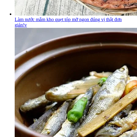
Làm nước mắm kho quẹt tóp mỡ ngon đúng vị thật đơn
giản!v