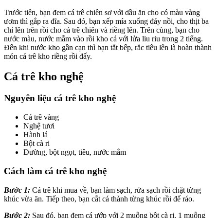
Trước tiên, bạn đem cá trê chiên sơ với dầu ăn cho có màu vàng
ươm thì gắp ra đĩa. Sau đó, bạn xếp mía xuống đáy nồi, cho thịt ba
chỉ lên trên rồi cho cá trê chiên và riềng lên. Trên cùng, bạn cho
nước màu, nước mắm vào rồi kho cá với lửa liu riu trong 2 tiếng.
Đến khi nước kho gần cạn thì bạn tắt bếp, rắc tiêu lên là hoàn thành
món cá trê kho riềng rồi đấy.
Cá trê kho nghệ
Nguyên liệu cá trê kho nghệ
Cá trê vàng
Nghệ tươi
Hành lá
Bột cà ri
Đường, bột ngọt, tiêu, nước mắm
Cách làm cá trê kho nghệ
Bước 1:
Cá trê khi mua về, bạn làm sạch, rửa sạch rồi chặt từng
khúc vừa ăn. Tiếp theo, bạn cắt cá thành từng khúc rồi để ráo.
Bước 2:
Sau đó, bạn đem cá ướp với 2 muỗng bột cà ri, 1 muỗng