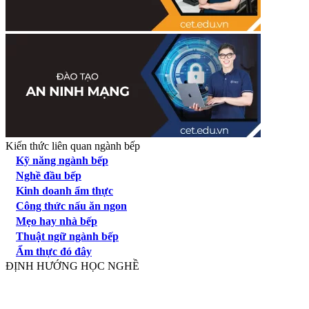
Kiến thức liên quan ngành bếp
Kỹ năng ngành bếp
Nghề đầu bếp
Kinh doanh ẩm thực
Công thức nấu ăn ngon
Mẹo hay nhà bếp
Thuật ngữ ngành bếp
Ẩm thực đó đây
ĐỊNH HƯỚNG HỌC NGHỀ