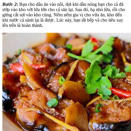
Bước 2:
Bạn cho dầu ăn vào nồi, đợi khi dầu nóng bạn cho cá đã
ướp vào kho với lửa lớn cho cá săn lại. Sau đó, hạ nhỏ lửa, rồi cho
gừng cắt sợi vào kho cùng. Nêm nếm gia vị cho vừa ăn, kho đến
khi nước cá sánh lại là được. Lúc này, bạn tắt bếp và cho tiêu xay
lên trên là hoàn thành.