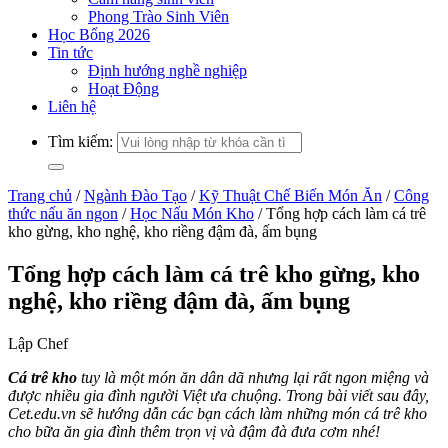
Phong Trào Sinh Viên
Học Bổng 2026
Tin tức
Định hướng nghề nghiệp
Hoạt Động
Liên hệ
Tìm kiếm:
Trang chủ
/
Ngành Đào Tạo
/
Kỹ Thuật Chế Biến Món Ăn
/
Công
thức nấu ăn ngon
/
Học Nấu Món Kho
/
Tổng hợp cách làm cá trê
kho gừng, kho nghệ, kho riềng đậm đà, ấm bụng
Tổng hợp cách làm cá trê kho gừng, kho
nghệ, kho riềng đậm đà, ấm bụng
Lập Chef
Cá trê kho
tuy là một món ăn dân dã nhưng lại rất ngon miệng và
được nhiều gia đình người Việt ưa chuộng. Trong bài viết sau đây,
Cet.edu.vn sẽ hướng dẫn các bạn cách làm những món cá trê kho
cho bữa ăn gia đình thêm trọn vị và đậm đà đưa cơm nhé!