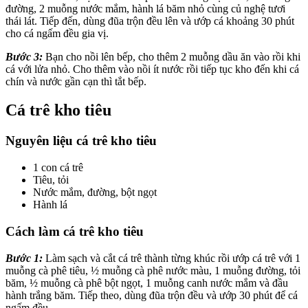
đường, 2 muỗng nước mắm, hành lá băm nhỏ cùng củ nghệ tươi
thái lát. Tiếp đến, dùng đũa trộn đều lên và ướp cá khoảng 30 phút
cho cá ngấm đều gia vị.
Bước 3:
Bạn cho nồi lên bếp, cho thêm 2 muỗng dầu ăn vào rồi khi
cá với lửa nhỏ. Cho thêm vào nồi ít nước rồi tiếp tục kho đến khi cá
chín và nước gần cạn thì tắt bếp.
Cá trê kho tiêu
Nguyên liệu cá trê kho tiêu
1 con cá trê
Tiêu, tỏi
Nước mắm, đường, bột ngọt
Hành lá
Cách làm cá trê kho tiêu
Bước 1:
Làm sạch và cắt cá trê thành từng khúc rồi ướp cá trê với 1
muỗng cà phê tiêu, ½ muỗng cà phê nước màu, 1 muỗng đường, tỏi
băm, ½ muỗng cà phê bột ngọt, 1 muỗng canh nước mắm và đầu
hành trắng băm. Tiếp theo, dùng đũa trộn đều và ướp 30 phút để cá
ngấm đều.