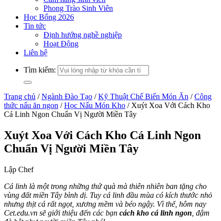
Phong Trào Sinh Viên
Học Bổng 2026
Tin tức
Định hướng nghề nghiệp
Hoạt Động
Liên hệ
Tìm kiếm:
Trang chủ
/
Ngành Đào Tạo
/
Kỹ Thuật Chế Biến Món Ăn
/
Công
thức nấu ăn ngon
/
Học Nấu Món Kho
/
Xuýt Xoa Với Cách Kho
Cá Linh Ngon Chuẩn Vị Người Miền Tây
Xuýt Xoa Với Cách Kho Cá Linh Ngon
Chuẩn Vị Người Miền Tây
Lập Chef
Cá linh là một trong những thứ quà mà thiên nhiên ban tặng cho
vùng đất miền Tây bình dị. Tuy cá linh đầu mùa có kích thước nhỏ
nhưng thịt cá rất ngọt, xương mềm và béo ngậy. Vì thế, hôm nay
Cet.edu.vn sẽ giới thiệu đến các bạn
cách kho cá linh ngon
, đậm