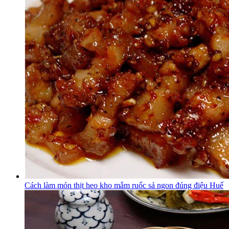
Cách làm món thịt heo kho mắm ruốc sả ngon đúng điệu Huế