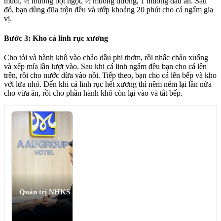
muối, ½ muỗng bột ngọt, ½ muỗng đường, 1 muỗng dầu ăn. Sau
đó, bạn dùng đũa trộn đều và ướp khoảng 20 phút cho cá ngấm gia
vị.
Bước 3: Kho cá linh rục xương
Cho tỏi và hành khô vào chảo dầu phi thơm, rồi nhấc chảo xuống
và xếp mía lần lượt vào. Sau khi cá linh ngấm đều bạn cho cá lên
trên, rồi cho nước dừa vào nồi. Tiếp theo, bạn cho cá lên bếp và kho
với lửa nhỏ. Đến khi cá linh rục hết xương thì nêm nếm lại lần nữa
cho vừa ăn, rồi cho phần hành khô còn lại vào và tắt bếp.
Quản trị NHKS