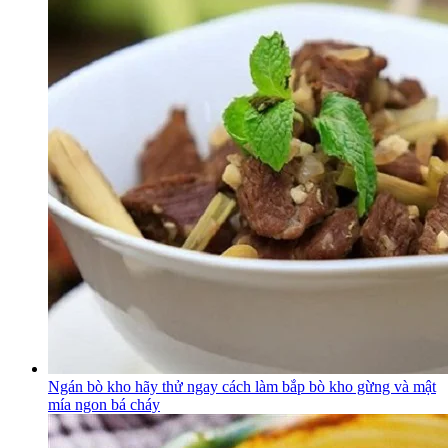
Ngán bò kho hãy thử ngay cách làm bắp bò kho gừng và mật
mía ngon bá cháy