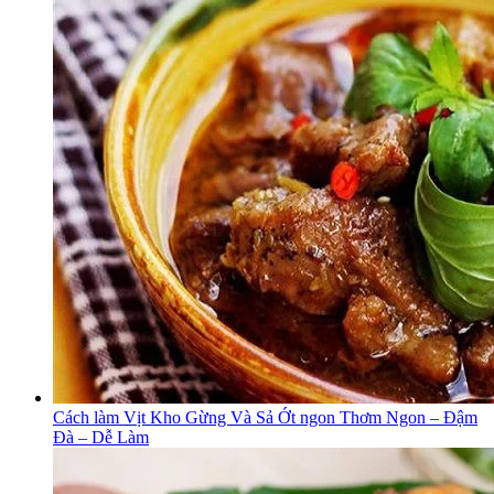
Cách làm Vịt Kho Gừng Và Sả Ớt ngon Thơm Ngon – Đậm
Đà – Dễ Làm