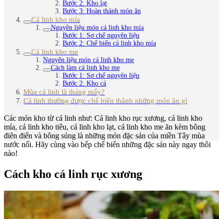
Bước 2: Kho lạt
Bước 3: Hoàn thành món ăn
Cá linh kho mía
Nguyên liệu món cá linh kho mía
Bước 1: Sơ chế nguyên liệu
Bước 2: Chế biến cá linh kho mía
Cá linh kho me
Nguyên liệu món cá linh kho me
Cách làm cá linh kho me
Bước 1: Sơ chế nguyên liệu
Bước 2: Kho cá
Mùa cá linh là tháng mấy?
Cá linh thường được chế biến thành những món ăn gì
Các món kho từ cá linh như: Cá linh kho rục xương, cá linh kho
mía, cá linh kho tiêu, cá linh kho lạt, cá linh kho me ăn kèm bông
điên điển và bông súng là những món đặc sản của miền Tây mùa
nước nổi. Hãy cùng vào bếp chế biến những đặc sản này ngay thôi
nào!
Cách kho cá linh rục xương