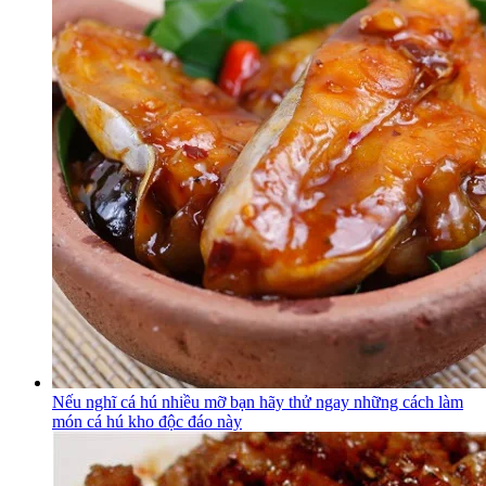
Nếu nghĩ cá hú nhiều mỡ bạn hãy thử ngay những cách làm
món cá hú kho độc đáo này