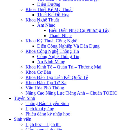
Điều Dưỡng
Khoa Thiết Kế Mỹ Thuật
Thiết Kế Đồ Họa
Khoa Nghệ Thuật
Âm Nhạc
Biểu Diễn Nhạc Cụ Phương Tây
Thanh Nhạc
Khoa Kỹ Thuật Công Nghệ
Điện Công Nghiệp Và Dân Dụng
Khoa Công Nghệ Thông Tin
Công Nghệ Thông Tin
An Ninh Mạng
Khoa Kinh Tế – Quản Trị – Thương Mại
Khoa Cơ Bản
Khoa Đào Tạo Liên Kết Quốc Tế
Khoa Đào Tạo Từ Xa
Văn Hóa Phổ Thông
Nâng Cao Năng Lực Tiếng Anh – Chuẩn TOEIC
Tuyển Sinh
Thông Báo Tuyển Sinh
Lịch khai giảng
Phiếu đăng ký nhập học
Sinh viên
Lịch học – Lịch thi
Cẩm nang sinh viên