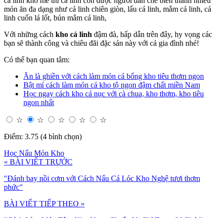
cá linh kho me thì cá linh còn được người dân chế biến thành nhiều
món ăn đa dạng như cá linh chiên giòn, lẩu cá linh, mắm cá linh, cá
linh cuốn lá lốt, bún mắm cá linh,
Với những cách
kho cá linh
đậm đà, hấp dẫn trên đây, hy vọng các
bạn sẽ thành công và chiêu đãi đặc sản này với cả gia đình nhé!
Có thể bạn quan tâm:
Ăn là ghiền với cách làm món cá bống kho tiêu thơm ngon
Bật mí cách làm món cá kho tộ ngon đậm chất miền Nam
Học ngay cách kho cá nục với cà chua, kho thơm, kho tiêu
ngon nhất
☆
☆
☆
☆
☆
Điểm: 3.75 (4 bình chọn)
Học Nấu Món Kho
« BÀI VIẾT TRƯỚC
"Đánh bay nồi cơm với Cách Nấu Cá Lóc Kho Nghệ tươi thơm
phức"
BÀI VIẾT TIẾP THEO »