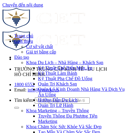
Chuyển đến nội dung
Trang chủ
Giới thiệu
Cơ sở vật chất
Giá trị bằng cấp
Đào tạo
Khoa Du Lịch – Nhà Hàng – Khách Sạn
Kỹ Thuật Chế Biến Món Ăn
TRƯỜNG TRUNG CẤP KINH TẾ - DU LỊCH
Kỹ Thuật Làm Bánh
HỒ CHÍ MINH
Kỹ Thuật Pha Chế Đồ Uống
Quản Trị Khách Sạn
1800 6552
Quản Lý Kinh Doanh Nhà Hàng Và Dịch Vụ
Email:
info@cet.edu.vn
Ăn Uống
Hướng Dẫn Du Lịch
Tìm kiếm:
Quản Trị Lữ Hành
Khoa Marketing – Truyền Thông
Truyền Thông Đa Phương Tiện
Marketing
Khoa Chăm Sóc Sức Khỏe Và Sắc Đẹp
Tạo Mẫu Và Chăm Sóc Sắc Đẹp