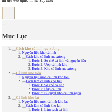
đà hệt như người miền Tây nhé!
Mục Lục
Cách kho cá linh rục xương
Nguyên liệu kho cá linh
Cách kho cá linh rục xương
Bước 1: Sơ chế cá linh và nguyên liệu
Bước 2: Ướp cá linh kho
Bước 3: Kho cá linh rục xương
Cá linh kho tiêu
Nguyên liệu món cá linh kho tiêu
Cách làm cá linh kho tiêu
Bước 1: Sơ chế cá linh
Bước 2: Ướp cá linh
Bước 3: Bí quyết kho cá linh ngon
Cá linh kho lạt
Nguyên liệu món cá linh kho lạt
Cách làm cá linh kho lạt
Bước 1: Làm sạch cá linh