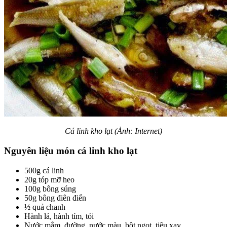
Cá linh kho lạt (Ảnh: Internet)
Nguyên liệu món cá linh kho lạt
500g cá linh
20g tóp mỡ heo
100g bông súng
50g bông điên điển
½ quả chanh
Hành lá, hành tím, tỏi
Nước mắm, đường, nước màu, bột ngọt, tiêu xay