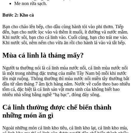
Me non rửa sạch.
Bước 2: Kho cá
Bạn cho chảo lên bếp, cho dầu cùng hành tỏi vào phi thơm. Tiếp
đến, bạn cho nước lọc vào và thêm ít muối, ít đường và nước mắm.
Khi nước sôi, bạn cho cá linh vào. Cuối cùng, bạn cho trái me vào.
Khi nước sôi, nêm nếm cho vừa ăn rồi cho hành lá vào và tắt bếp.
Mùa cá linh là tháng mấy?
Người ta thường nói là cá linh mùa nước nổi, cá linh mùa nước nổi
là một trong những đặc trưng của miền Tây Nam bộ mỗi khi nước
lên mặt ruộng. Thông thường thì mùa nước nổi miền tây thường bắt
đầu từ rằm tháng 7 âm lịch hàng năm. Nước về cuốn theo bao nhiêu
tôm cá, đặc biệt là cá linh sản vật mưu sinh của không biết bao
nhiêu nhà sống bằng nghề “hạ bạc”, đóng đáy sông.
Cá linh thường được chế biến thành
những món ăn gì
Ngoài những món cá linh kho tiêu, cá linh kho lạt, cá linh kho mía,