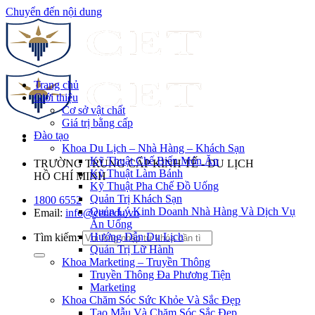
Chuyển đến nội dung
Trang chủ
Giới thiệu
Cơ sở vật chất
Giá trị bằng cấp
Đào tạo
Khoa Du Lịch – Nhà Hàng – Khách Sạn
Kỹ Thuật Chế Biến Món Ăn
TRƯỜNG TRUNG CẤP KINH TẾ - DU LỊCH
Kỹ Thuật Làm Bánh
HỒ CHÍ MINH
Kỹ Thuật Pha Chế Đồ Uống
Quản Trị Khách Sạn
1800 6552
Quản Lý Kinh Doanh Nhà Hàng Và Dịch Vụ
Email:
info@cet.edu.vn
Ăn Uống
Hướng Dẫn Du Lịch
Tìm kiếm:
Quản Trị Lữ Hành
Khoa Marketing – Truyền Thông
Truyền Thông Đa Phương Tiện
Marketing
Khoa Chăm Sóc Sức Khỏe Và Sắc Đẹp
Tạo Mẫu Và Chăm Sóc Sắc Đẹp