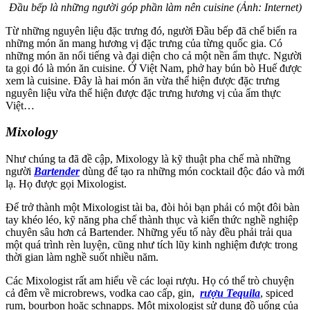
Đầu bếp là những người góp phần làm nên cuisine (Ảnh: Internet)
Từ những nguyên liệu đặc trưng đó, người Đầu bếp đã chế biến ra
những món ăn mang hương vị đặc trưng của từng quốc gia. Có
những món ăn nổi tiếng và đại diện cho cả một nền ẩm thực. Người
ta gọi đó là món ăn cuisine. Ở Việt Nam, phở hay bún bò Huế được
xem là cuisine. Đây là hai món ăn vừa thể hiện được đặc trưng
nguyên liệu vừa thể hiện được đặc trưng hương vị của ẩm thực
Việt…
Mixology
Như chúng ta đã đề cập, Mixology là kỹ thuật pha chế mà những
người
Bartender
dùng để tạo ra những món cocktail độc đáo và mới
lạ. Họ được gọi Mixologist.
Để trở thành một Mixologist tài ba, đòi hỏi bạn phải có một đôi bàn
tay khéo léo, kỹ năng pha chế thành thục và kiến thức nghề nghiệp
chuyên sâu hơn cả Bartender. Những yếu tố này đều phải trải qua
một quá trình rèn luyện, cũng như tích lũy kinh nghiệm được trong
thời gian làm nghề suốt nhiều năm.
Các Mixologist rất am hiểu về các loại rượu. Họ có thể trò chuyện
cả đêm về microbrews, vodka cao cấp, gin,
rượu Tequila
, spiced
rum, bourbon hoặc schnapps. Một mixologist sử dụng đồ uống của