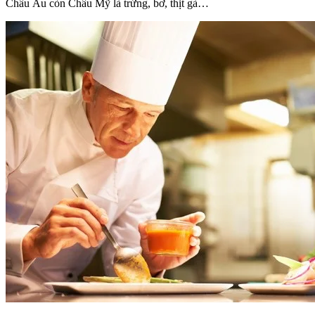
Châu Âu còn Châu Mỹ là trứng, bơ, thịt gà…