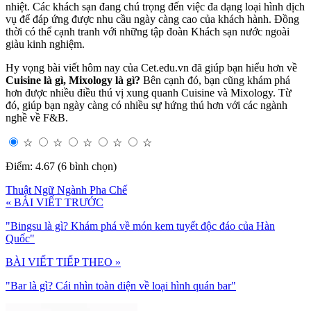
nhiệt. Các khách sạn đang chú trọng đến việc đa dạng loại hình dịch
vụ để đáp ứng được nhu cầu ngày càng cao của khách hành. Đồng
thời có thể cạnh tranh với những tập đoàn Khách sạn nước ngoài
giàu kinh nghiệm.
Hy vọng bài viết hôm nay của Cet.edu.vn đã giúp bạn hiểu hơn về
Cuisine là gì, Mixology là gì?
Bên cạnh đó, bạn cũng khám phá
hơn được nhiều điều thú vị xung quanh Cuisine và Mixology. Từ
đó, giúp bạn ngày càng có nhiều sự hứng thú hơn với các ngành
nghề về F&B.
☆
☆
☆
☆
☆
Điểm: 4.67 (6 bình chọn)
Thuật Ngữ Ngành Pha Chế
« BÀI VIẾT TRƯỚC
"Bingsu là gì? Khám phá về món kem tuyết độc đáo của Hàn
Quốc"
BÀI VIẾT TIẾP THEO »
"Bar là gì? Cái nhìn toàn diện về loại hình quán bar"