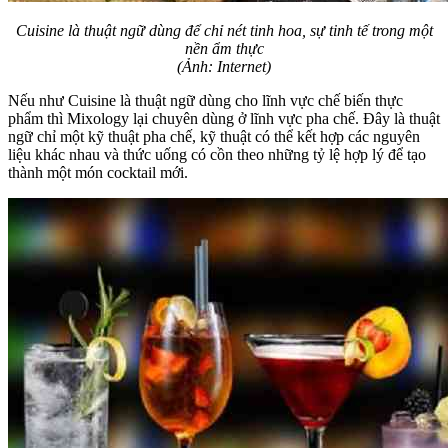
Cuisine là thuật ngữ dùng để chỉ nét tinh hoa, sự tinh tế trong một
nền ẩm thực
(Ảnh: Internet)
Nếu như Cuisine là thuật ngữ dùng cho lĩnh vực chế biến thực
phẩm thì Mixology lại chuyên dùng ở lĩnh vực pha chế. Đây là thuật
ngữ chỉ một kỹ thuật pha chế, kỹ thuật có thể kết hợp các nguyên
liệu khác nhau và thức uống có cồn theo những tỷ lệ hợp lý để tạo
thành một món cocktail mới.