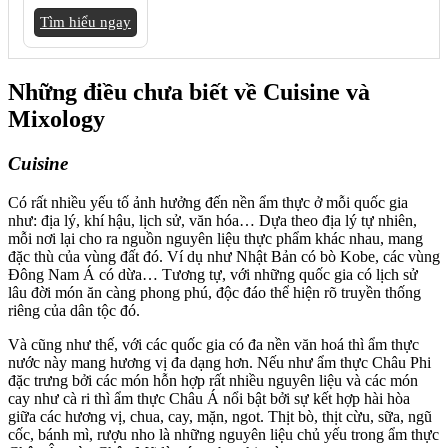
Tìm hiểu ngay
Những điều chưa biết về Cuisine và
Mixology
Cuisine
Có rất nhiều yếu tố ảnh hưởng đến nền ẩm thực ở mỗi quốc gia
như: địa lý, khí hậu, lịch sử, văn hóa… Dựa theo địa lý tự nhiên,
mỗi nơi lại cho ra nguồn nguyên liệu thực phẩm khác nhau, mang
đặc thù của vùng đất đó. Ví dụ như Nhật Bản có bò Kobe, các vùng
Đông Nam Á có dừa… Tương tự, với những quốc gia có lịch sử
lâu đời món ăn càng phong phú, độc đáo thể hiện rõ truyền thống
riêng của dân tộc đó.
Và cũng như thế, với các quốc gia có đa nền văn hoá thì ẩm thực
nước này mang hương vị đa dạng hơn. Nếu như ẩm thực Châu Phi
đặc trưng bởi các món hỗn hợp rất nhiều nguyên liệu và các món
cay như cà ri thì ẩm thực Châu Á nổi bật bởi sự kết hợp hài hòa
giữa các hương vị, chua, cay, mặn, ngot. Thịt bò, thịt cừu, sữa, ngũ
cốc, bánh mì, rượu nho là những nguyên liệu chủ yếu trong ẩm thực