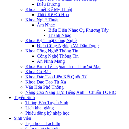
Điều Dưỡng
Khoa Thiết Kế Mỹ Thuật
Thiết Kế Đồ Họa
Khoa Nghệ Thuật
Âm Nhạc
Biểu Diễn Nhạc Cụ Phương Tây
Thanh Nhạc
Khoa Kỹ Thuật Công Nghệ
Điện Công Nghiệp Và Dân Dụng
Khoa Công Nghệ Thông Tin
Công Nghệ Thông Tin
An Ninh Mạng
Khoa Kinh Tế – Quản Trị – Thương Mại
Khoa Cơ Bản
Khoa Đào Tạo Liên Kết Quốc Tế
Khoa Đào Tạo Từ Xa
Văn Hóa Phổ Thông
Nâng Cao Năng Lực Tiếng Anh – Chuẩn TOEIC
Tuyển Sinh
Thông Báo Tuyển Sinh
Lịch khai giảng
Phiếu đăng ký nhập học
Sinh viên
Lịch học – Lịch thi
Cẩm nang sinh viên