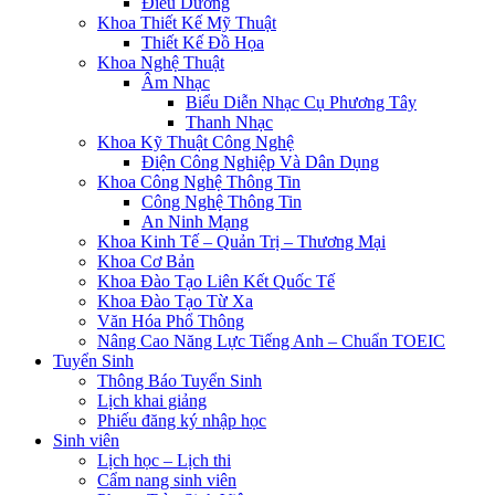
Điều Dưỡng
Khoa Thiết Kế Mỹ Thuật
Thiết Kế Đồ Họa
Khoa Nghệ Thuật
Âm Nhạc
Biểu Diễn Nhạc Cụ Phương Tây
Thanh Nhạc
Khoa Kỹ Thuật Công Nghệ
Điện Công Nghiệp Và Dân Dụng
Khoa Công Nghệ Thông Tin
Công Nghệ Thông Tin
An Ninh Mạng
Khoa Kinh Tế – Quản Trị – Thương Mại
Khoa Cơ Bản
Khoa Đào Tạo Liên Kết Quốc Tế
Khoa Đào Tạo Từ Xa
Văn Hóa Phổ Thông
Nâng Cao Năng Lực Tiếng Anh – Chuẩn TOEIC
Tuyển Sinh
Thông Báo Tuyển Sinh
Lịch khai giảng
Phiếu đăng ký nhập học
Sinh viên
Lịch học – Lịch thi
Cẩm nang sinh viên