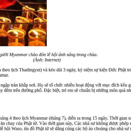
ười Myanmar chào đón lễ hội ánh sáng trong chùa.
(Ảnh: Internet)
heo lịch Thadingyut) và kéo dài 3 ngày, kỷ niệm sự kiện Đức Phật trở lạ
anmar.
ngập tràn khắp nơi. Họ sẽ tổ chức nhiều hoạt động với mục đích k
đêm trên đường phố. Đặc biệt, trẻ em sẽ chuẩn bị những món quà nhỏ
 tháng 4 theo lịch Myanmar (tháng 7), diễn ra trong 15 ngày. Thời gian 
chay của Phật tử. Vào thời gian này, Các nhà sư không được phép rờ
 ra lễ hội Waso, tín đồ Phật tử sẽ dâng cúng các bộ áo choàng cho nhà s