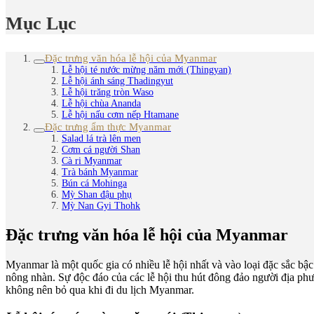
Mục Lục
Đặc trưng văn hóa lễ hội của Myanmar
Lễ hội té nước mừng năm mới (Thingyan)
Lễ hội ánh sáng Thadingyut
Lễ hội trăng tròn Waso
Lễ hội chùa Ananda
Lễ hội nấu cơm nếp Htamane
Đặc trưng ẩm thực Myanmar
Salad lá trà lên men
Cơm cá người Shan
Cà ri Myanmar
Trà bánh Myanmar
Bún cá Mohinga
Mỳ Shan đậu phụ
Mỳ Nan Gyi Thohk
Đặc trưng văn hóa lễ hội của Myanmar
Myanmar là một quốc gia có nhiều lễ hội nhất và vào loại đặc sắc bâ
nông nhàn. Sự độc đáo của các lễ hội thu hút đông đảo người địa
không nên bỏ qua khi đi du lịch Myanmar.