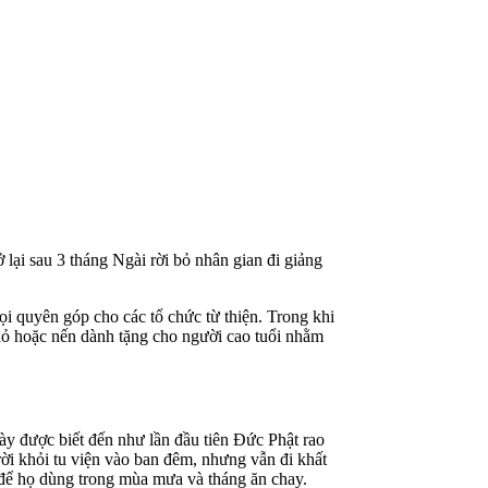
i sau 3 tháng Ngài rời bỏ nhân gian đi giảng
êu gọi quyên góp cho các tổ chức từ thiện. Trong khi
 hoặc nến dành tặng cho người cao tuổi nhằm
này được biết đến như lần đầu tiên Đức Phật rao
i khỏi tu viện vào ban đêm, nhưng vẫn đi khất
ư để họ dùng trong mùa mưa và tháng ăn chay.