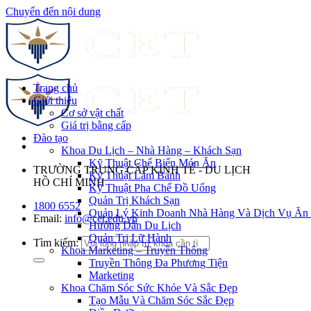
Chuyển đến nội dung
Trang chủ
Giới thiệu
Cơ sở vật chất
Giá trị bằng cấp
Đào tạo
Khoa Du Lịch – Nhà Hàng – Khách Sạn
Kỹ Thuật Chế Biến Món Ăn
TRƯỜNG TRUNG CẤP KINH TẾ - DU LỊCH
Kỹ Thuật Làm Bánh
HỒ CHÍ MINH
Kỹ Thuật Pha Chế Đồ Uống
Quản Trị Khách Sạn
1800 6552
Quản Lý Kinh Doanh Nhà Hàng Và Dịch Vụ Ăn
Email:
info@cet.edu.vn
Hướng Dẫn Du Lịch
Quản Trị Lữ Hành
Tìm kiếm:
Khoa Marketing – Truyền Thông
Truyền Thông Đa Phương Tiện
Marketing
Khoa Chăm Sóc Sức Khỏe Và Sắc Đẹp
Tạo Mẫu Và Chăm Sóc Sắc Đẹp