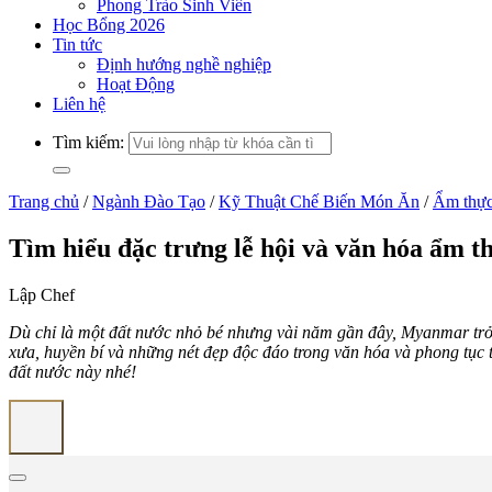
Phong Trào Sinh Viên
Học Bổng 2026
Tin tức
Định hướng nghề nghiệp
Hoạt Động
Liên hệ
Tìm kiếm:
Trang chủ
/
Ngành Đào Tạo
/
Kỹ Thuật Chế Biến Món Ăn
/
Ẩm thực
Tìm hiểu đặc trưng lễ hội và văn hóa ẩm
Lập Chef
Dù chỉ là một đất nước nhỏ bé nhưng vài năm gần đây, Myanmar trở
xưa, huyền bí và những nét đẹp độc đáo trong văn hóa và phong tụ
đất nước này nhé!