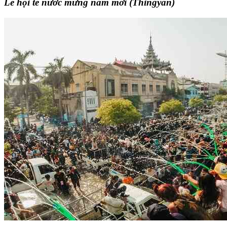
Lễ hội
té
nước mừng năm mới (Thingyan)