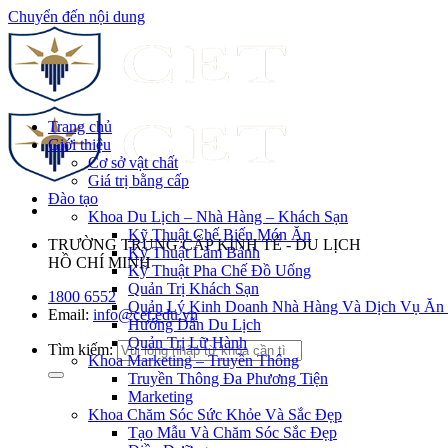
Chuyển đến nội dung
Trang chủ
Giới thiệu
Cơ sở vật chất
Giá trị bằng cấp
Đào tạo
Khoa Du Lịch – Nhà Hàng – Khách Sạn
Kỹ Thuật Chế Biến Món Ăn
TRƯỜNG TRUNG CẤP KINH TẾ - DU LỊCH
Kỹ Thuật Làm Bánh
HỒ CHÍ MINH
Kỹ Thuật Pha Chế Đồ Uống
Quản Trị Khách Sạn
1800 6552
Quản Lý Kinh Doanh Nhà Hàng Và Dịch Vụ Ăn
Email:
info@cet.edu.vn
Hướng Dẫn Du Lịch
Quản Trị Lữ Hành
Tìm kiếm:
Khoa Marketing – Truyền Thông
Truyền Thông Đa Phương Tiện
Marketing
Khoa Chăm Sóc Sức Khỏe Và Sắc Đẹp
Tạo Mẫu Và Chăm Sóc Sắc Đẹp