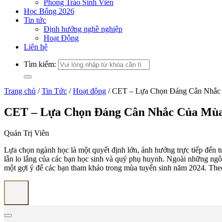
Phong Trào Sinh Viên
Học Bổng 2026
Tin tức
Định hướng nghề nghiệp
Hoạt Động
Liên hệ
Tìm kiếm:
Trang chủ
/
Tin Tức
/
Hoạt động
/
CET – Lựa Chọn Đáng Cân Nhắc
CET – Lựa Chọn Đáng Cân Nhắc Của Mùa
Quản Trị Viên
Lựa chọn ngành học là một quyết định lớn, ảnh hưởng trực tiếp đến t
lẫn lo lắng của các bạn học sinh và quý phụ huynh. Ngoài những ngô
một gợi ý để các bạn tham khảo trong mùa tuyển sinh năm 2024. Theo 