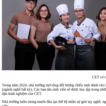
CET có n
Trong năm 2024, nhà trường mở rộng đối tượng chiêu sinh dành cho h
(ngành nghề bất kỳ). Các bạn tân sinh viên sẽ được học tập trong nhữ
dặn kinh nghiệm của CET.
Nhà trường luôn mong muốn đào tạo thế hệ nhân sự giỏi tay nghề, 
viên.