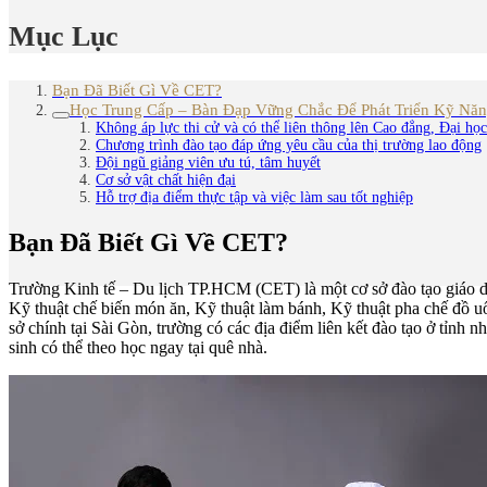
Mục Lục
Bạn Đã Biết Gì Về CET?
Học Trung Cấp – Bàn Đạp Vững Chắc Để Phát Triển Kỹ Nă
Không áp lực thi cử và có thể liên thông lên Cao đẳng, Đại học
Chương trình đào tạo đáp ứng yêu cầu của thị trường lao động
Đội ngũ giảng viên ưu tú, tâm huyết
Cơ sở vật chất hiện đại
Hỗ trợ địa điểm thực tập và việc làm sau tốt nghiệp
Bạn Đã Biết Gì Về CET?
Trường Kinh tế – Du lịch TP.HCM (CET) là một cơ sở đào tạo giáo d
Kỹ thuật chế biến món ăn, Kỹ thuật làm bánh, Kỹ thuật pha chế đồ
sở chính tại Sài Gòn, trường có các địa điểm liên kết đào tạo ở tỉ
sinh có thể theo học ngay tại quê nhà.