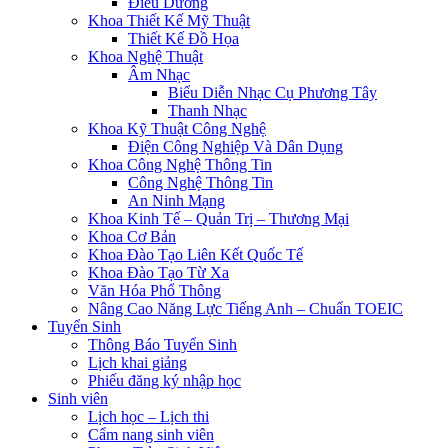
Điều Dưỡng
Khoa Thiết Kế Mỹ Thuật
Thiết Kế Đồ Họa
Khoa Nghệ Thuật
Âm Nhạc
Biểu Diễn Nhạc Cụ Phương Tây
Thanh Nhạc
Khoa Kỹ Thuật Công Nghệ
Điện Công Nghiệp Và Dân Dụng
Khoa Công Nghệ Thông Tin
Công Nghệ Thông Tin
An Ninh Mạng
Khoa Kinh Tế – Quản Trị – Thương Mại
Khoa Cơ Bản
Khoa Đào Tạo Liên Kết Quốc Tế
Khoa Đào Tạo Từ Xa
Văn Hóa Phổ Thông
Nâng Cao Năng Lực Tiếng Anh – Chuẩn TOEIC
Tuyển Sinh
Thông Báo Tuyển Sinh
Lịch khai giảng
Phiếu đăng ký nhập học
Sinh viên
Lịch học – Lịch thi
Cẩm nang sinh viên