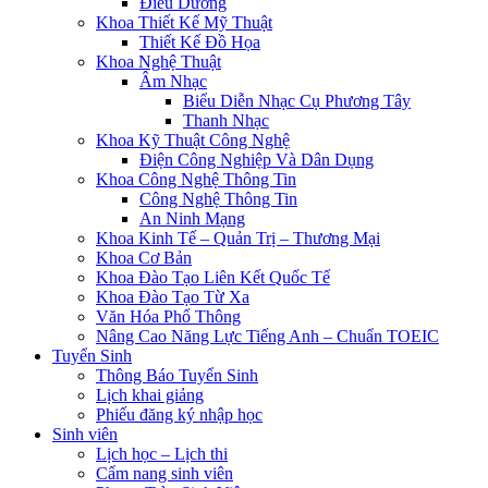
Điều Dưỡng
Khoa Thiết Kế Mỹ Thuật
Thiết Kế Đồ Họa
Khoa Nghệ Thuật
Âm Nhạc
Biểu Diễn Nhạc Cụ Phương Tây
Thanh Nhạc
Khoa Kỹ Thuật Công Nghệ
Điện Công Nghiệp Và Dân Dụng
Khoa Công Nghệ Thông Tin
Công Nghệ Thông Tin
An Ninh Mạng
Khoa Kinh Tế – Quản Trị – Thương Mại
Khoa Cơ Bản
Khoa Đào Tạo Liên Kết Quốc Tế
Khoa Đào Tạo Từ Xa
Văn Hóa Phổ Thông
Nâng Cao Năng Lực Tiếng Anh – Chuẩn TOEIC
Tuyển Sinh
Thông Báo Tuyển Sinh
Lịch khai giảng
Phiếu đăng ký nhập học
Sinh viên
Lịch học – Lịch thi
Cẩm nang sinh viên