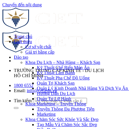
Chuyển đến nội dung
Trang chủ
Giới thiệu
Cơ sở vật chất
Giá trị bằng cấp
Đào tạo
Khoa Du Lịch – Nhà Hàng – Khách Sạn
Kỹ Thuật Chế Biến Món Ăn
TRƯỜNG TRUNG CẤP KINH TẾ - DU LỊCH
Kỹ Thuật Làm Bánh
HỒ CHÍ MINH
Kỹ Thuật Pha Chế Đồ Uống
Quản Trị Khách Sạn
1800 6552
Quản Lý Kinh Doanh Nhà Hàng Và Dịch Vụ Ăn
Email:
info@cet.edu.vn
Hướng Dẫn Du Lịch
Quản Trị Lữ Hành
Tìm kiếm:
Khoa Marketing – Truyền Thông
Truyền Thông Đa Phương Tiện
Marketing
Khoa Chăm Sóc Sức Khỏe Và Sắc Đẹp
Tạo Mẫu Và Chăm Sóc Sắc Đẹp