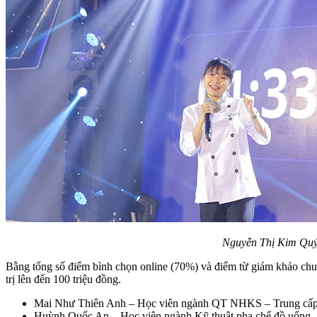
Nguyễn Thị Kim Quý l
Bằng tổng số điểm bình chọn online (70%) và điểm từ giám khảo chu
trị lên đến 100 triệu đồng.
Mai Như Thiên Anh – Học viên ngành QT NHKS – Trung cấp
Huỳnh Quốc An – Học viên ngành Kỹ thuật pha chế đồ uống 