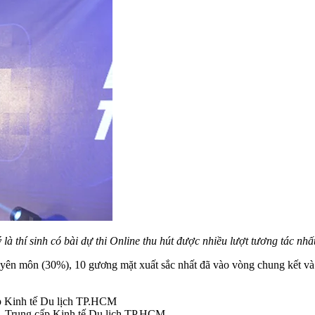
à thí sinh có bài dự thi Online thu hút được nhiều lượt tương tác nhất
yên môn (30%), 10 gương mặt xuất sắc nhất đã vào vòng chung kết và c
 Kinh tế Du lịch TP.HCM
– Trung cấp Kinh tế Du lịch TP.HCM