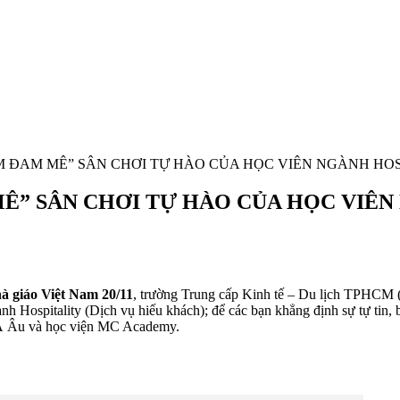
 ĐAM MÊ” SÂN CHƠI TỰ HÀO CỦA HỌC VIÊN NGÀNH HOS
Ê” SÂN CHƠI TỰ HÀO CỦA HỌC VIÊN
à giáo Việt Nam 20/11
, trường Trung cấp Kinh tế – Du lịch TPHCM 
h Hospitality (Dịch vụ hiếu khách); để các bạn khẳng định sự tự tin,
p Á Âu và học viện MC Academy.