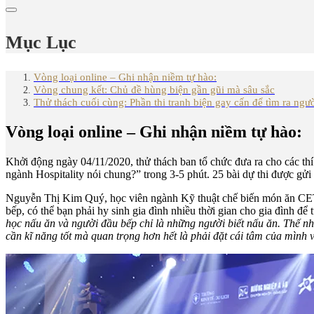
Mục Lục
Vòng loại online – Ghi nhận niềm tự hào:
Vòng chung kết: Chủ đề hùng biện gần gũi mà sâu sắc
Thử thách cuối cùng: Phần thi tranh biện gay cấn để tìm ra ngư
Vòng loại online – Ghi nhận niềm tự hào:
Khởi động ngày 04/11/2020, thử thách ban tổ chức đưa ra cho các thí
ngành Hospitality nói chung?” trong 3-5 phút. 25 bài dự thi được gửi
Nguyễn Thị Kim Quý, học viên ngành Kỹ thuật chế biến món ăn CET
bếp, có thể bạn phải hy sinh gia đình nhiều thời gian cho gia đình để 
học nấu ăn và người đầu bếp chỉ là những người biết nấu ăn. Thế n
cần kĩ năng tốt mà quan trọng hơn hết là phải đặt cái tâm của mìn