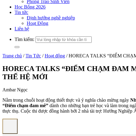
Phong Trào Sinh Viên
Học Bổng 2026
Tin tức
Định hướng nghề nghiệp
Hoạt Động
Liên hệ
Tìm kiếm:
Trang chủ
/
Tin Tức
/
Hoạt động
/
HORECA TALKS “ĐIỂM CHẠM
HORECA TALKS “ĐIỂM CHẠM ĐAM M
THẾ HỆ MỚI
Ambar Ngọc
Nằm trong chuỗi hoạt động thiết thực và ý nghĩa chào mừng ngày
Nh
“Điểm chạm đam mê”
dành cho những bạn trẻ học và làm trong ngàn
thực thụ. Cuộc thi được đồng hành bởi 2 nhà tài trợ: Hướng Nghiệ