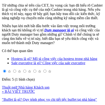
Từ những chia sẻ trên của CET, hy vọng các bạn đã hiểu rõ Cashier
là gì và công việc cụ thể của một Cashier trong nhà hàng. Nếu yêu
thích vị trí này, ngay từ bây giờ, bạn hãy trau dồi các kiến thức, kỹ
năng nghiệp vụ chuyên môn cùng những kỹ năng mềm cần thiết.
Nhiều bạn khi mới bắt đầu bước vào làm việc trong môi trường
khách sạn thì không rõ vị trí
Duty manager là gì
và công việc của
người Duty manager bao gồm những gì? Chính vì thế chúng ta sẽ
cùng tìm hiểu về vị trí này, biết đâu bạn sẽ yêu thích công việc và
muốn trở thành một Duty manager?
Có thể bạn quan tâm
Hostess là gì? Mô tả công việc của hostess trong nhà hàng
Sale executive là gì? Công việc của sale executive
☆
☆
☆
☆
☆
Điểm: 5 (1 bình chọn)
Thuật ngữ Nhà hàng Khách sạn
« BÀI VIẾT TRƯỚC
"Buffet là gì? Quy trình phục vụ chi tiết tiệc buffet tại nhà hàng"