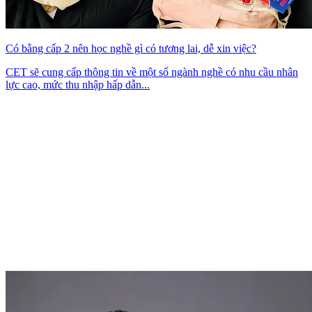
Có bằng cấp 2 nên học nghề gì có tương lai, dễ xin việc?
CET sẽ cung cấp thông tin về một số ngành nghề có nhu cầu nhân
lực cao, mức thu nhập hấp dẫn...