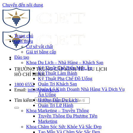
Chuyển đến nội dung
Trang chủ
Giới thiệu
Cơ sở vật chất
Giá trị bằng cấp
Đào tạo
Khoa Du Lịch – Nhà Hàng – Khách Sạn
Kỹ Thuật Chế Biến Món Ăn
TRƯỜNG TRUNG CẤP KINH TẾ - DU LỊCH
Kỹ Thuật Làm Bánh
HỒ CHÍ MINH
Kỹ Thuật Pha Chế Đồ Uống
Quản Trị Khách Sạn
1800 6552
Quản Lý Kinh Doanh Nhà Hàng Và Dịch Vụ
Email:
info@cet.edu.vn
Ăn Uống
Hướng Dẫn Du Lịch
Tìm kiếm:
Quản Trị Lữ Hành
Khoa Marketing – Truyền Thông
Truyền Thông Đa Phương Tiện
Marketing
Khoa Chăm Sóc Sức Khỏe Và Sắc Đẹp
Tạo Mẫu Và Chăm Sóc Sắc Đẹp