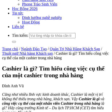
Phong Trào Sinh Viên
Học Bổng 2026
Tin tức
Định hướng nghề nghiệp
Hoạt Động
Liên hệ
Tìm kiếm:
Trang chủ
/
Ngành Đào Tạo
/
Quản Trị Nhà Hàng Khách Sạn
/
Thuật ngữ Nhà hàng Khách sạn
/
Cashier là gì? Tìm hiểu công việc
cụ thể của một cashier trong nhà hàng
Cashier là gì? Tìm hiểu công việc cụ thể
của một cashier trong nhà hàng
Đình Anh Vũ
Cũng như nhiều lĩnh vực kinh doanh khác, Cashier là một vị trí
không thể thiếu trong nhà hàng, khách sạn. Vậy
Cashier là gì
và
công việc cụ thể của một nhân viên Cashier trong nhà hàng
là
gì? Hãy cùng trường Kinh tế – Du lịch TP.HCM (CET) tìm hiểu