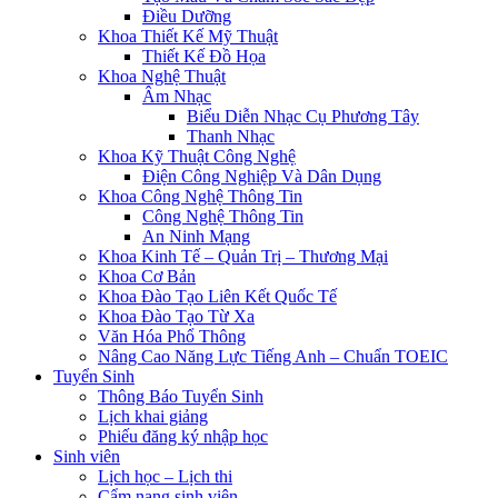
Điều Dưỡng
Khoa Thiết Kế Mỹ Thuật
Thiết Kế Đồ Họa
Khoa Nghệ Thuật
Âm Nhạc
Biểu Diễn Nhạc Cụ Phương Tây
Thanh Nhạc
Khoa Kỹ Thuật Công Nghệ
Điện Công Nghiệp Và Dân Dụng
Khoa Công Nghệ Thông Tin
Công Nghệ Thông Tin
An Ninh Mạng
Khoa Kinh Tế – Quản Trị – Thương Mại
Khoa Cơ Bản
Khoa Đào Tạo Liên Kết Quốc Tế
Khoa Đào Tạo Từ Xa
Văn Hóa Phổ Thông
Nâng Cao Năng Lực Tiếng Anh – Chuẩn TOEIC
Tuyển Sinh
Thông Báo Tuyển Sinh
Lịch khai giảng
Phiếu đăng ký nhập học
Sinh viên
Lịch học – Lịch thi
Cẩm nang sinh viên