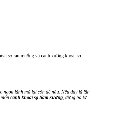
oai sọ rau muống và canh xương khoai sọ
 ngon lành mà lại còn dễ nấu. Nếu đây là lần
ả món
canh khoai sọ hầm xương
, đừng bỏ lỡ