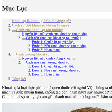
Mục Lục
Khoai sọ là khoai gì? Có tác dụng gì?
Cách sơ chế khoai sọ không bị ngứa
Canh cua khoai sọ rau muống
Nguyên liệu nấu canh cua khoai sọ rau muống
Cách nấu canh cua khoai sọ rau muống
Bước 1: Chuẩn bị nguyên liệu
Bước 2: Nấu canh khoai sọ rau muống
Bước 3: Hoàn thành
Canh xương khoai sọ
Nguyên liệu nấu canh xương khoai sọ
Cách nấu canh xương khoai sọ
Bước 1: Chuẩn bị nguyên liệu
Bước 2: Nấu canh xương khoai sọ
Bước 3: Hoàn thành
Tổng kết
Khoai sọ là loại thực phẩm khá quen thuộc với người Việt chúng ta n
mạch và giúp nhuận tràng, chống táo bón, ngăn ngừa suy nhược cơ t
Canh khoai sọ mang lại cảm giác thanh mát, nếu kết hợp nước hầm xư