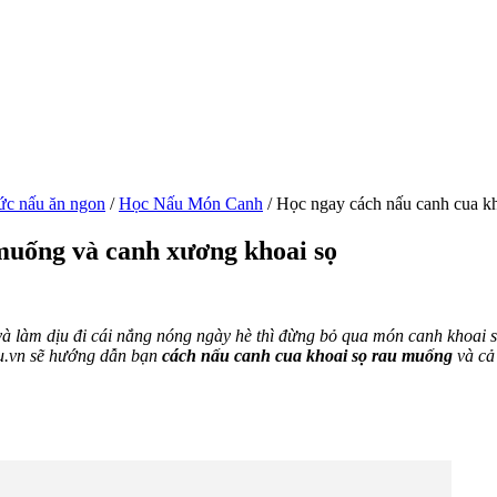
ức nấu ăn ngon
/
Học Nấu Món Canh
/
Học ngay cách nấu canh cua kh
muống và canh xương khoai sọ
làm dịu đi cái nắng nóng ngày hè thì đừng bỏ qua món canh khoai sọ
du.vn sẽ hướng dẫn bạn
cách nấu canh cua khoai sọ rau muống
và c