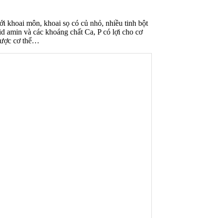
i khoai môn, khoai sọ có củ nhỏ, nhiều tinh bột
id amin và các khoáng chất Ca, P có lợi cho cơ
nhược cơ thể…