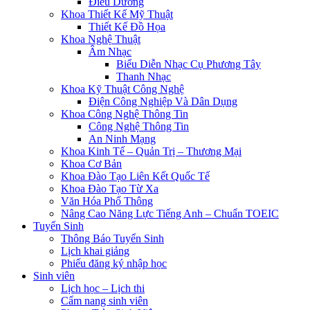
Điều Dưỡng
Khoa Thiết Kế Mỹ Thuật
Thiết Kế Đồ Họa
Khoa Nghệ Thuật
Âm Nhạc
Biểu Diễn Nhạc Cụ Phương Tây
Thanh Nhạc
Khoa Kỹ Thuật Công Nghệ
Điện Công Nghiệp Và Dân Dụng
Khoa Công Nghệ Thông Tin
Công Nghệ Thông Tin
An Ninh Mạng
Khoa Kinh Tế – Quản Trị – Thương Mại
Khoa Cơ Bản
Khoa Đào Tạo Liên Kết Quốc Tế
Khoa Đào Tạo Từ Xa
Văn Hóa Phổ Thông
Nâng Cao Năng Lực Tiếng Anh – Chuẩn TOEIC
Tuyển Sinh
Thông Báo Tuyển Sinh
Lịch khai giảng
Phiếu đăng ký nhập học
Sinh viên
Lịch học – Lịch thi
Cẩm nang sinh viên