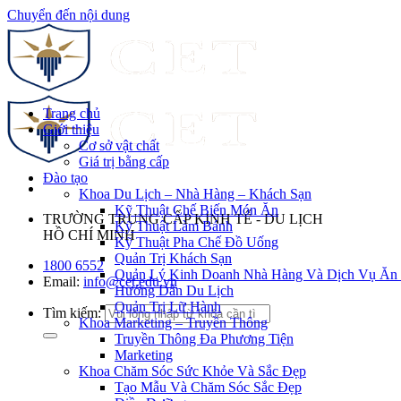
Chuyển đến nội dung
Trang chủ
Giới thiệu
Cơ sở vật chất
Giá trị bằng cấp
Đào tạo
Khoa Du Lịch – Nhà Hàng – Khách Sạn
Kỹ Thuật Chế Biến Món Ăn
TRƯỜNG TRUNG CẤP KINH TẾ - DU LỊCH
Kỹ Thuật Làm Bánh
HỒ CHÍ MINH
Kỹ Thuật Pha Chế Đồ Uống
Quản Trị Khách Sạn
1800 6552
Quản Lý Kinh Doanh Nhà Hàng Và Dịch Vụ Ăn
Email:
info@cet.edu.vn
Hướng Dẫn Du Lịch
Quản Trị Lữ Hành
Tìm kiếm:
Khoa Marketing – Truyền Thông
Truyền Thông Đa Phương Tiện
Marketing
Khoa Chăm Sóc Sức Khỏe Và Sắc Đẹp
Tạo Mẫu Và Chăm Sóc Sắc Đẹp