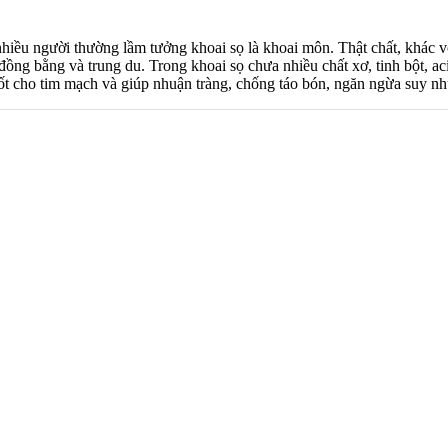
hiều người thường lầm tưởng khoai sọ là khoai môn. Thật chất, khác vớ
ồng bằng và trung du. Trong khoai sọ chưa nhiều chất xơ, tinh bột, ac
 tốt cho tim mạch và giúp nhuận tràng, chống táo bón, ngăn ngừa suy 