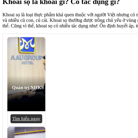
Khoai sọ là khoai gì? Có tác dụng gì?
Khoai sọ là loại thực phẩm khá quen thuộc với người Việt nhưng có n
và nhiều củ con, củ cái. Khoai sọ thường được trồng chủ yếu ở vùng đ
thể. Cũng vì thế, khoai sọ có nhiều tác dụng như: Ổn định huyết áp,
Quản trị NHKS
Tìm hiểu ngay