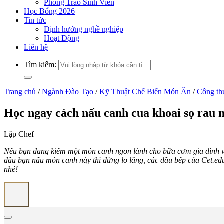
Phong Trào Sinh Viên
Học Bổng 2026
Tin tức
Định hướng nghề nghiệp
Hoạt Động
Liên hệ
Tìm kiếm:
Trang chủ
/
Ngành Đào Tạo
/
Kỹ Thuật Chế Biến Món Ăn
/
Công th
Học ngay cách nấu canh cua khoai sọ rau 
Lập Chef
Nếu bạn đang kiếm một món canh ngon lành cho bữa cơm gia đình và 
đầu bạn nấu món canh này thì đừng lo lắng, các đầu bếp của Cet.e
nhé!