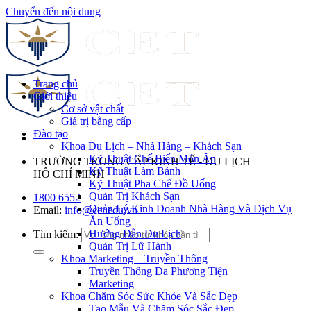
Chuyển đến nội dung
Trang chủ
Giới thiệu
Cơ sở vật chất
Giá trị bằng cấp
Đào tạo
Khoa Du Lịch – Nhà Hàng – Khách Sạn
Kỹ Thuật Chế Biến Món Ăn
TRƯỜNG TRUNG CẤP KINH TẾ - DU LỊCH
Kỹ Thuật Làm Bánh
HỒ CHÍ MINH
Kỹ Thuật Pha Chế Đồ Uống
Quản Trị Khách Sạn
1800 6552
Quản Lý Kinh Doanh Nhà Hàng Và Dịch Vụ
Email:
info@cet.edu.vn
Ăn Uống
Hướng Dẫn Du Lịch
Tìm kiếm:
Quản Trị Lữ Hành
Khoa Marketing – Truyền Thông
Truyền Thông Đa Phương Tiện
Marketing
Khoa Chăm Sóc Sức Khỏe Và Sắc Đẹp
Tạo Mẫu Và Chăm Sóc Sắc Đẹp