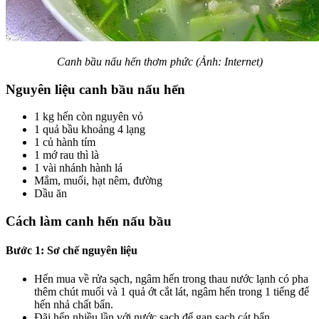
Canh bầu nấu hến thơm phức (Ảnh: Internet)
Nguyên liệu canh bầu nấu hến
1 kg hến còn nguyên vỏ
1 quả bầu khoảng 4 lạng
1 củ hành tím
1 mớ rau thì là
1 vài nhánh hành lá
Mắm, muối, hạt nêm, đường
Dầu ăn
Cách làm canh hến nấu bầu
Bước 1: Sơ chế nguyên liệu
Hến mua về rửa sạch, ngâm hến trong thau nước lạnh có pha
thêm chút muối và 1 quả ớt cắt lát, ngâm hến trong 1 tiếng để
hến nhả chất bẩn.
Đãi hến nhiều lần với nước sạch để gạn sạch cát bẩn.