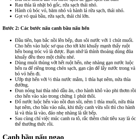
Rau thìa là nhặt bỏ gốc, rửa sạch thái nhỏ.
Hành củ bóc vỏ, băm nhỏ và hành lá rửa sạch, thái nhỏ.
Gọt vỏ quả bầu, rửa sạch, thái chỉ lớn.
Bước 2: Các bước nấu canh bầu nấu hến
Đầu tiên, bạn bắc nồi lên bếp, đun sôi nước với 1 chút muối.
Cho hến vào luộc sơ qua cho tới khi khuấy mạnh thấy ruột
hến bong tróc vỏ là được. Bạn nhớ là thỉnh thoảng dùng đũa
khuấy đều theo một chiều nhé.
Dùng muôi thủng vớt hết ruột hến, nhẹ nhàng gạn nước luộc
hến ra để riêng trong chén sạch, gạn cặn để lấy nước trong và
bỏ vỏ hến đi.
Ướp thịt hến với ½ thìa nước mắm, 1 thìa hạt nêm, nửa thìa
đường.
Đun nóng hai thìa nhỏ dầu ăn, cho hành khô vào phi thơm rồi
cho hến vào xào trong chừng 1 phút thôi.
Đổ nước luộc hến vào nồi đun sôi, nêm 1 thìa muối, nửa thìa
hạt nêm, cho bầu vào nấu, khi thấy canh vừa sôi thì cho hành
lá và thìa là vào, đảo nhẹ nhàng là tắt bếp.
Sau cùng chỉ việc múc canh ra tô, rắc thêm chút tiêu xay là óc
thể thưởng thức rồi.
Canh bầu nấu ngao