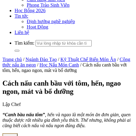
Phong Trào Sinh Viên
Học Bổng 2026
Tin tức
Định hướng nghề nghiệp
Hoạt Động
Liên hệ
Tìm kiếm:
Trang chủ
/
Ngành Đào Tạo
/
Kỹ Thuật Chế Biến Món Ăn
/
Công
thức nấu ăn ngon
/
Học Nấu Món Canh
/
Cách nấu canh bầu với
tôm, hến, ngao ngon, mát và bổ dưỡng
Cách nấu canh bầu với tôm, hến, ngao
ngon, mát và bổ dưỡng
Lập Chef
“Canh bầu nấu tôm”
, hến và ngao là một món ăn đơn giản, quen
thuộc được rất nhiều gia đình yêu thích. Thế nhưng, không phải ai
cũng biết cách nấu và nấu ngon đúng điệu.