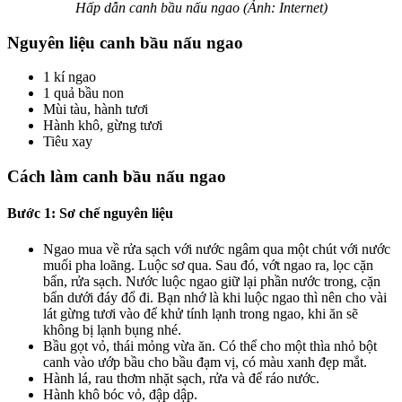
Hấp dẫn canh bầu nấu ngao (Ảnh: Internet)
Nguyên liệu canh bầu nấu ngao
1 kí ngao
1 quả bầu non
Mùi tàu, hành tươi
Hành khô, gừng tươi
Tiêu xay
Cách làm canh bầu nấu ngao
Bước 1: Sơ chế nguyên liệu
Ngao mua về rửa sạch với nước ngâm qua một chút với nước
muối pha loãng. Luộc sơ qua. Sau đó, vớt ngao ra, lọc cặn
bẩn, rửa sạch. Nước luộc ngao giữ lại phần nước trong, cặn
bẩn dưới đáy đổ đi. Bạn nhớ là khi luộc ngao thì nên cho vài
lát gừng tươi vào để khử tính lạnh trong ngao, khi ăn sẽ
không bị lạnh bụng nhé.
Bầu gọt vỏ, thái mỏng vừa ăn. Có thể cho một thìa nhỏ bột
canh vào ướp bầu cho bầu đạm vị, có màu xanh đẹp mắt.
Hành lá, rau thơm nhặt sạch, rửa và để ráo nước.
Hành khô bóc vỏ, đập dập.