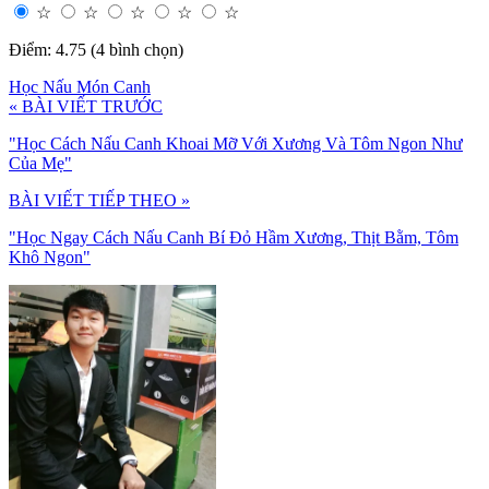
☆
☆
☆
☆
☆
Điểm: 4.75 (4 bình chọn)
Học Nấu Món Canh
« BÀI VIẾT TRƯỚC
"Học Cách Nấu Canh Khoai Mỡ Với Xương Và Tôm Ngon Như
Của Mẹ"
BÀI VIẾT TIẾP THEO »
"Học Ngay Cách Nấu Canh Bí Đỏ Hầm Xương, Thịt Bằm, Tôm
Khô Ngon"