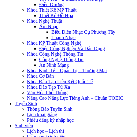
Điều Dưỡng
Khoa Thiết Kế Mỹ Thuật
Thiết Kế Đồ Họa
Khoa Nghệ Thuật
Âm Nhạc
Biểu Diễn Nhạc Cụ Phương Tây
Thanh Nhạc
Khoa Kỹ Thuật Công Nghệ
Điện Công Nghiệp Và Dân Dụng
Khoa Công Nghệ Thông Tin
Công Nghệ Thông Tin
An Ninh Mạng
Khoa Kinh Tế – Quản Trị – Thương Mại
Khoa Cơ Bản
Khoa Đào Tạo Liên Kết Quốc Tế
Khoa Đào Tạo Từ Xa
Văn Hóa Phổ Thông
Nâng Cao Năng Lực Tiếng Anh – Chuẩn TOEIC
Tuyển Sinh
Thông Báo Tuyển Sinh
Lịch khai giảng
Phiếu đăng ký nhập học
Sinh viên
Lịch học – Lịch thi
Cẩm nang sinh viên