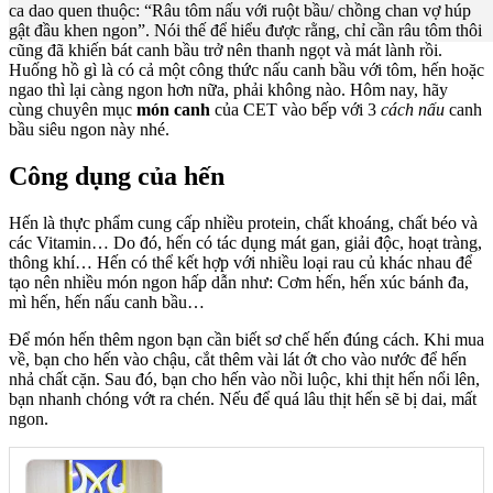
ca dao quen thuộc: “Râu tôm nấu với ruột bầu/ chồng chan vợ húp
gật đầu khen ngon”. Nói thế để hiểu được rằng, chỉ cần râu tôm thôi
cũng đã khiến bát canh bầu trở nên thanh ngọt và mát lành rồi.
Huống hồ gì là có cả một công thức nấu canh bầu với tôm, hến hoặc
ngao thì lại càng ngon hơn nữa, phải không nào. Hôm nay, hãy
cùng chuyên mục
món canh
của CET vào bếp với 3
cách nấu
canh
bầu siêu ngon này nhé.
Công dụng của hến
Hến là thực phẩm cung cấp nhiều protein, chất khoáng, chất béo và
các Vitamin… Do đó, hến có tác dụng mát gan, giải độc, hoạt tràng,
thông khí… Hến có thể kết hợp với nhiều loại rau củ khác nhau để
tạo nên nhiều món ngon hấp dẫn như: Cơm hến, hến xúc bánh đa,
mì hến, hến nấu canh bầu…
Để món hến thêm ngon bạn cần biết sơ chế hến đúng cách. Khi mua
về, bạn cho hến vào chậu, cắt thêm vài lát ớt cho vào nước để hến
nhả chất cặn. Sau đó, bạn cho hến vào nồi luộc, khi thịt hến nổi lên,
bạn nhanh chóng vớt ra chén. Nếu để quá lâu thịt hến sẽ bị dai, mất
ngon.