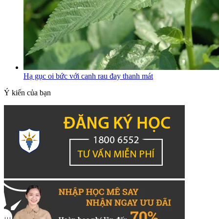
Hạ gục oi bức với canh rau đay thanh mát
Ý kiến của bạn