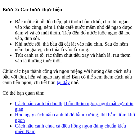
Bước 2: Các bước thực hiện
Bắc một cái nồi lên bếp, phi thơm hành khô, cho thịt ngao
vào xào cùng, nêm 1 thìa café nước mắm nhỏ để ngao được
đậm vị và có mùi thơm. Tiếp đến đổ nước luộc ngao đã lọc
vào, đun sôi.
Khi nước sôi, thả bầu đã cắt lát vào nấu chín. Sau đó nêm
nếm lại gia vị, cho thìa là vào là xong.
Trút canh ra tô, rắc thêm chút tiêu xay và hành lá, rau thơm
vào là thưởng thức thôi.
Chúc các bạn thành công và ngon miệng với hướng dẫn cách nấu
bầu với tôm, hến và ngao này nhé! Bạn có thể xem thêm cách nấu
canh hến ngon, chi tiết hơn
tại đây
nhé.
Có thể bạn quan tâm:
Cách nấu canh bí đao thịt bằm thơm ngon, ngọt mát cực đơn
giản
Học ngay cách nấu canh bí đỏ hầm xương, thịt bằm, tôm khô
ngon
Cách nấu canh chua cá điêu hồng ngon đúng chuẩn kiểu
miền Nam