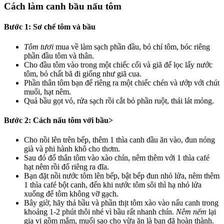
Cách làm canh bầu nấu tôm
Bước 1: Sơ chế tôm và bầu
Tôm tươi
mua về làm sạch phần đầu, bỏ chỉ tôm, bóc riêng
phần đầu tôm và thân.
Cho đầu tôm vào trong một chiếc cối và giã để lọc lấy nước
tôm, bỏ chất bã đi giống như giã cua.
Phần thân tôm bạn để riêng ra một chiếc chén và ướp với chút
muối, hạt nêm.
Quả bầu gọt vỏ, rửa sạch rồi cắt bỏ phần ruột, thái lát mỏng.
Bước 2: Cách nấu tôm với bầu>
Cho nồi lên trên bếp, thêm 1 thìa canh dầu ăn vào, đun nóng
già và phi hành khô cho thơm.
Sau đó đổ thân tôm vào xào chín, nêm thêm với 1 thìa café
hạt nêm rồi đổ riêng ra đĩa.
Bạn đặt nồi nước tôm lên bếp, bật bếp đun nhỏ lửa, nêm thêm
1 thìa café bột canh, đến khi nước tôm sôi thì hạ nhỏ lửa
xuống để tôm không vỡ gạch.
Bây giờ, hãy thả bầu và phần thịt tôm xào vào nấu canh trong
khoảng 1-2 phút thôi nhé vì bầu rất nhanh chín.
Nêm nếm
lại
gia vị gồm mắm, muối sao cho vừa ăn là bạn đã hoàn thành.