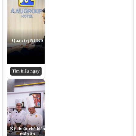
Quản trị NHKS
Tìm hiểu ngay
Kỹ thuật chế biến
món ăn