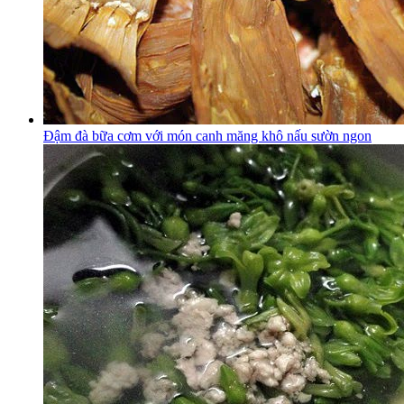
Đậm đà bữa cơm với món canh măng khô nấu sườn ngon