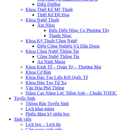
Điều Dưỡng
Khoa Thiết Kế Mỹ Thuật
Thiết Kế Đồ Họa
Khoa Nghệ Thuật
Âm Nhạc
Biểu Diễn Nhạc Cụ Phương Tây
Thanh Nhạc
Khoa Kỹ Thuật Công Nghệ
Điện Công Nghiệp Và Dân Dụng
Khoa Công Nghệ Thông Tin
Công Nghệ Thông Tin
An Ninh Mạng
Khoa Kinh Tế – Quản Trị – Thương Mại
Khoa Cơ Bản
Khoa Đào Tạo Liên Kết Quốc Tế
Khoa Đào Tạo Từ Xa
Văn Hóa Phổ Thông
Nâng Cao Năng Lực Tiếng Anh – Chuẩn TOEIC
Tuyển Sinh
Thông Báo Tuyển Sinh
Lịch khai giảng
Phiếu đăng ký nhập học
Sinh viên
Lịch học – Lịch thi
Cẩm nang sinh viên