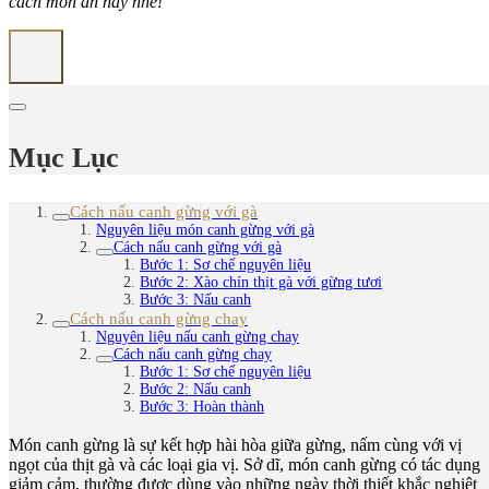
cách món ăn này nhé!
Mục Lục
Cách nấu canh gừng với gà
Nguyên liệu món canh gừng với gà
Cách nấu canh gừng với gà
Bước 1: Sơ chế nguyên liệu
Bước 2: Xào chín thịt gà với gừng tươi
Bước 3: Nấu canh
Cách nấu canh gừng chay
Nguyên liệu nấu canh gừng chay
Cách nấu canh gừng chay
Bước 1: Sơ chế nguyên liệu
Bước 2: Nấu canh
Bước 3: Hoàn thành
Món canh gừng là sự kết hợp hài hòa giữa gừng, nấm cùng với vị
ngọt của thịt gà và các loại gia vị. Sở dĩ, món canh gừng có tác dụng
giảm cảm, thường được dùng vào những ngày thời thiết khắc nghiệt