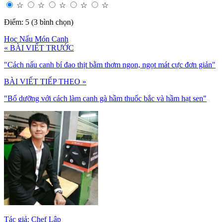
☆
☆
☆
☆
☆
Điểm: 5 (3 bình chọn)
Học Nấu Món Canh
« BÀI VIẾT TRƯỚC
"Cách nấu canh bí đao thịt bằm thơm ngon, ngọt mát cực đơn giản"
BÀI VIẾT TIẾP THEO »
"Bổ dưỡng với cách làm canh gà hầm thuốc bắc và hầm hạt sen"
Tác giả: Chef Lập