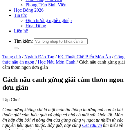
Phong Trào Sinh Viên
Học Bổng 2026
Tin tức
Định hướng nghề nghiệp
Hoạt Động
Liên hệ
Tìm kiếm:
Trang chủ
/
Ngành Đào Tạo
/
Kỹ Thuật Chế Biến Món Ăn
/
Công
thức nấu ăn ngon
/
Học Nấu Món Canh
/
Cách nấu canh gừng giải
cảm thơm ngon đơn giản
Cách nấu canh gừng giải cảm thơm ngon
đơn giản
Lập Chef
Canh gừng không chỉ là một món ăn thông thường mà còn là bài
thuốc giải cảm hiệu quả và giúp cả nhà có một sức khỏe tốt. Món
ăn hấp dẫn bởi vị nồng ấm của gừng cùng vị ngọt tự nhiên từ các
nguyên liệu quen thuộc. Bây giờ, hãy cùng
Cet.edu.vn
tìm hiểu về