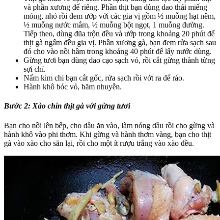
và phần xương để riêng. Phần thịt bạn dùng dao thái miếng
mỏng, nhỏ rồi đem ướp với các gia vị gồm ½ muỗng hạt nêm,
½ muỗng nước mắm, ½ muỗng bột ngọt, 1 muỗng đường.
Tiếp theo, dùng đũa trộn đều và ướp trong khoảng 20 phút để
thịt gà ngấm đều gia vị. Phần xương gà, bạn đem rửa sạch sau
đó cho vào nồi hầm trong khoảng 40 phút để lấy nước dùng.
Gừng tươi bạn dùng dao cạo sạch vỏ, rồi cắt gừng thành từng
sợi chỉ.
Nấm kim chi bạn cắt gốc, rửa sạch rồi vớt ra để ráo.
Hành khô bóc vỏ, băm nhuyễn.
Bước 2: Xào chín thịt gà với gừng tươi
Bạn cho nồi lên bếp, cho dầu ăn vào, làm nóng dầu rồi cho gừng và
hành khô vào phi thơm. Khi gừng và hành thơm vàng, bạn cho thịt
gà vào xào cho săn lại, rồi cho một ít rượu trắng vào xào đều.