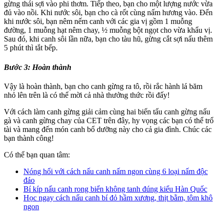
gừng thái sợi vào phi thơm. Tiếp theo, bạn cho một lượng nước vừa
đủ vào nồi. Khi nước sôi, bạn cho cà rốt cùng nấm hương vào. Đến
khi nước sôi, bạn nêm nếm canh với các gia vị gồm 1 muỗng
đường, 1 muỗng hạt nêm chay, ½ muỗng bột ngọt cho vừa khẩu vị.
Sau đó, khi canh sôi lần nữa, bạn cho tàu hũ, gừng cắt sợi nấu thêm
5 phút thì tắt bếp.
Bước 3:
Hoàn thành
Vậy là hoàn thành, bạn cho canh gừng ra tô, rồi rắc hành lá băm
nhỏ lên trên là có thể mời cả nhà thưởng thức rồi đấy!
Với cách làm canh gừng giải cảm cùng hai biến tấu canh gừng nấu
gà và canh gừng chay của CET trên đây, hy vọng các bạn có thể trổ
tài và mang đến món canh bổ dưỡng này cho cả gia đình. Chúc các
bạn thành công!
Có thể bạn quan tâm:
Nóng hổi với cách nấu canh nấm ngon cùng 6 loại nấm độc
đáo
Bí kíp nấu canh rong biển không tanh đúng kiểu Hàn Quốc
Học ngay cách nấu canh bí đỏ hầm xương, thịt bằm, tôm khô
ngon