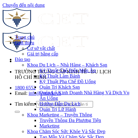
Chuyển đến nội dung
Trang chủ
Giới thiệu
Cơ sở vật chất
Giá trị bằng cấp
Đào tạo
Khoa Du Lịch – Nhà Hàng – Khách Sạn
Kỹ Thuật Chế Biến Món Ăn
TRƯỜNG TRUNG CẤP KINH TẾ - DU LỊCH
Kỹ Thuật Làm Bánh
HỒ CHÍ MINH
Kỹ Thuật Pha Chế Đồ Uống
Quản Trị Khách Sạn
1800 6552
Quản Lý Kinh Doanh Nhà Hàng Và Dịch Vụ
Email:
info@cet.edu.vn
Ăn Uống
Hướng Dẫn Du Lịch
Tìm kiếm:
Quản Trị Lữ Hành
Khoa Marketing – Truyền Thông
Truyền Thông Đa Phương Tiện
Marketing
Khoa Chăm Sóc Sức Khỏe Và Sắc Đẹp
Tạo Mẫu Và Chăm Sóc Sắc Đẹp