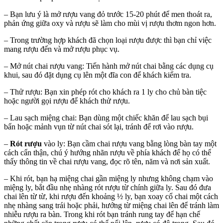
– Bạn lưu ý là mở rượu vang đỏ trước 15-20 phút để men thoát ra,
phản ứng giữa oxy và rượu sẽ làm cho mùi vị rượu thơm ngon hơn.
– Trong trường hợp khách đã chọn loại rượu được thì bạn chỉ việc
mang rượu đến và mở rượu phục vụ.
– Mở nút chai rượu vang: Tiến hành mở nút chai bằng các dụng cụ
khui, sau đó đặt dụng cụ lên một đĩa con để khách kiểm tra.
– Thử rượu: Bạn xin phép rót cho khách ra 1 ly cho chủ bàn tiệc
hoặc người gọi rượu để khách thử rượu.
– Lau sạch miệng chai: Bạn dùng một chiếc khăn để lau sạch bụi
bẩn hoặc mảnh vụn từ nút chai sót lại, tránh để rơi vào rượu.
–
Rót rượu
vào ly: Bạn cầm chai rượu vang bằng lòng bàn tay một
cách cẩn thận, chú ý hướng nhãn rượu về phía khách để họ có thể
thấy thông tin về chai rượu vang, đọc rõ tên, năm và nơi sản xuất.
– Khi rót, bạn hạ miệng chai gần miệng ly nhưng không chạm vào
miệng ly, bắt đầu nhẹ nhàng rót rượu từ chính giữa ly. Sau đó đưa
chai lên từ từ, khi rượu đến khoảng ½ ly, bạn xoay cổ chai một cách
nhẹ nhàng sang trái hoặc phải, hướng từ miệng chai lên để tránh làm
nhiễu rượu ra bàn. Trong khi rót bạn tránh rung tay để hạn chế