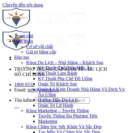
Chuyển đến nội dung
Trang chủ
Giới thiệu
Cơ sở vật chất
Giá trị bằng cấp
Đào tạo
Khoa Du Lịch – Nhà Hàng – Khách Sạn
Kỹ Thuật Chế Biến Món Ăn
TRƯỜNG TRUNG CẤP KINH TẾ - DU LỊCH
Kỹ Thuật Làm Bánh
HỒ CHÍ MINH
Kỹ Thuật Pha Chế Đồ Uống
Quản Trị Khách Sạn
1800 6552
Quản Lý Kinh Doanh Nhà Hàng Và Dịch Vụ
Email:
info@cet.edu.vn
Ăn Uống
Hướng Dẫn Du Lịch
Tìm kiếm:
Quản Trị Lữ Hành
Khoa Marketing – Truyền Thông
Truyền Thông Đa Phương Tiện
Marketing
Khoa Chăm Sóc Sức Khỏe Và Sắc Đẹp
Tạo Mẫu Và Chăm Sóc Sắc Đẹp