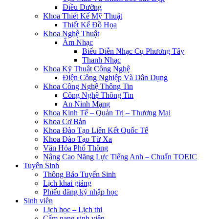
Điều Dưỡng
Khoa Thiết Kế Mỹ Thuật
Thiết Kế Đồ Họa
Khoa Nghệ Thuật
Âm Nhạc
Biểu Diễn Nhạc Cụ Phương Tây
Thanh Nhạc
Khoa Kỹ Thuật Công Nghệ
Điện Công Nghiệp Và Dân Dụng
Khoa Công Nghệ Thông Tin
Công Nghệ Thông Tin
An Ninh Mạng
Khoa Kinh Tế – Quản Trị – Thương Mại
Khoa Cơ Bản
Khoa Đào Tạo Liên Kết Quốc Tế
Khoa Đào Tạo Từ Xa
Văn Hóa Phổ Thông
Nâng Cao Năng Lực Tiếng Anh – Chuẩn TOEIC
Tuyển Sinh
Thông Báo Tuyển Sinh
Lịch khai giảng
Phiếu đăng ký nhập học
Sinh viên
Lịch học – Lịch thi
Cẩm nang sinh viên