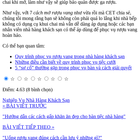
chai khi mở, làm như vậy sẽ giúp bảo quản được ga rượu.
Như vậy, với 7
cách mở rượu vang
như vừa rồi mà CET chia sẻ,
chúng tôi mong rằng bạn sẽ không còn phải quá lo lắng khi nhà bếp
không có dụng cụ khui chai mà vẫn dễ dàng áp dụng hoặc các bạn
nhân viên nhà hàng khách sạn có thể áp dùng để phục vụ rượu vang
hoàn hảo.
Có thể bạn quan tâm:
Quy trình phục vụ rượu vang trong nhà hàng khách sạn
Những điều cần biết về quy trình phục vụ tiệc cưới
5 “sự cố” thường gặp trong phục vụ bàn và cách giải quyết
☆
☆
☆
☆
☆
Điểm: 4.63 (8 bình chọn)
Nghiệp Vụ Nhà Hàng Khách Sạn
« BÀI VIẾT TRƯỚC
"Hướng dẫn các cách gấp khăn ăn đẹp cho bàn tiệc nhà hàng"
BÀI VIẾT TIẾP THEO »
"Uống rượu vang đúng cách cần lưu ý những gì?"