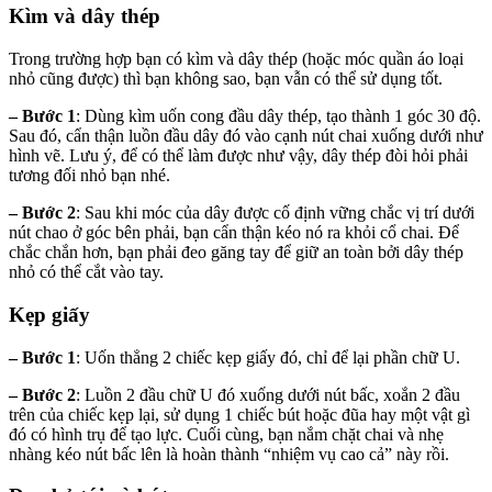
Kìm và dây thép
Trong trường hợp bạn có kìm và dây thép (hoặc móc quần áo loại
nhỏ cũng được) thì bạn không sao, bạn vẫn có thể sử dụng tốt.
– Bước 1
: Dùng kìm uốn cong đầu dây thép, tạo thành 1 góc 30 độ.
Sau đó, cẩn thận luồn đầu dây đó vào cạnh nút chai xuống dưới như
hình vẽ. Lưu ý, để có thể làm được như vậy, dây thép đòi hỏi phải
tương đối nhỏ bạn nhé.
– Bước 2
: Sau khi móc của dây được cố định vững chắc vị trí dưới
nút chao ở góc bên phải, bạn cẩn thận kéo nó ra khỏi cổ chai. Để
chắc chắn hơn, bạn phải đeo găng tay để giữ an toàn bởi dây thép
nhỏ có thể cắt vào tay.
Kẹp giấy
– Bước 1
: Uốn thẳng 2 chiếc kẹp giấy đó, chỉ để lại phần chữ U.
– Bước 2
: Luồn 2 đầu chữ U đó xuống dưới nút bấc, xoắn 2 đầu
trên của chiếc kẹp lại, sử dụng 1 chiếc bút hoặc đũa hay một vật gì
đó có hình trụ để tạo lực. Cuối cùng, bạn nắm chặt chai và nhẹ
nhàng kéo nút bấc lên là hoàn thành “nhiệm vụ cao cả” này rồi.