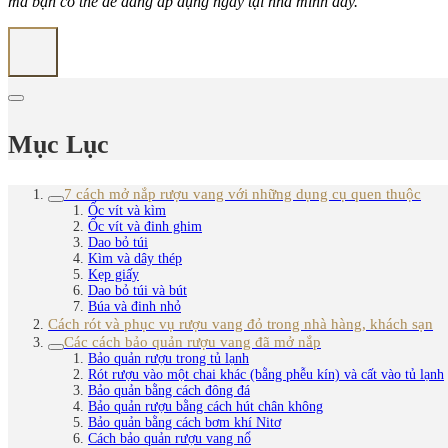
mà bạn có thể dễ dàng áp dụng ngay tại nhà mình đấy.
Mục Lục
7 cách mở nắp rượu vang với những dụng cụ quen thuộc
Ốc vít và kìm
Ốc vít và đinh ghim
Dao bỏ túi
Kìm và dây thép
Kẹp giấy
Dao bỏ túi và bút
Búa và đinh nhỏ
Cách rót và phục vụ rượu vang đỏ trong nhà hàng, khách sạn
Các cách bảo quản rượu vang đã mở nắp
Bảo quản rượu trong tủ lạnh
Rót rượu vào một chai khác (bằng phễu kín) và cất vào tủ lạnh
Bảo quản bằng cách đông đá
Bảo quản rượu bằng cách hút chân không
Bảo quản bằng cách bơm khí Nitơ
Cách bảo quản rượu vang nổ