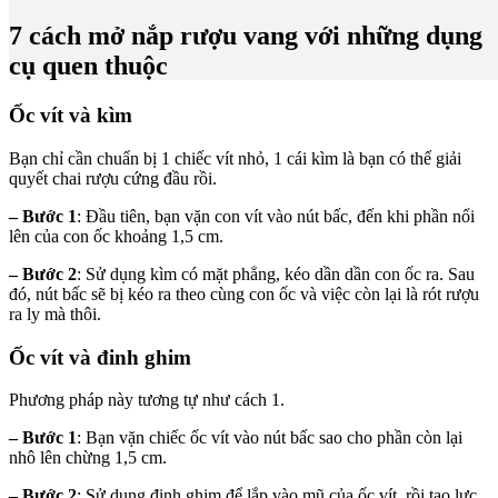
7 cách mở nắp rượu vang với những dụng
cụ quen thuộc
Ốc vít và kìm
Bạn chỉ cần chuẩn bị 1 chiếc vít nhỏ, 1 cái kìm là bạn có thể giải
quyết chai rượu cứng đầu rồi.
– Bước 1
: Đầu tiên, bạn vặn con vít vào nút bấc, đến khi phần nổi
lên của con ốc khoảng 1,5 cm.
– Bước 2
: Sử dụng kìm có mặt phẳng, kéo dần dần con ốc ra. Sau
đó, nút bấc sẽ bị kéo ra theo cùng con ốc và việc còn lại là rót rượu
ra ly mà thôi.
Ốc vít và đinh ghim
Phương pháp này tương tự như cách 1.
– Bước 1
: Bạn vặn chiếc ốc vít vào nút bấc sao cho phần còn lại
nhô lên chừng 1,5 cm.
– Bước 2
: Sử dụng đinh ghim để lắp vào mũ của ốc vít, rồi tạo lực