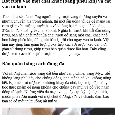
Rót rượu vào một chai khác (bằng phễu kín) và cất
vào tủ lạnh
Theo chia sẻ của những người uống rượu vang thường xuyên và
những chuyên gia trong ngành, thì một lần uống tối đa để mang lại
cảm giác vừa miệng, tuyệt hảo và không hại cho gan là khoảng
375ml, tức khoảng ½ chai 750ml. Nghĩa là, trước khi bắt đầu uống
rượu, bạn nên chắt một nửa chai rượu đó sang một chai khác nhỏ
hơn bằng phễu kín, đóng nút bần lại rồi cho ngay vào tủ lạnh. Việc
làm này giúp làm giảm lượng oxy tiếp xúc với rượu, kéo dài thời
gian sử dụng rượu, giúp rượu bảo quản được lâu hơn. Đây cũng
được xem cách bảo quản rượu tốt nhất hiện nay.
Bảo quản bằng cách đông đá
Với những chai rượu vang đắt tiền như vang Chile, vang Mỹ,…để
không lãng phí, hãy cho chúng đông lạnh thành đá khi không uống
hết. Bạn nên rót rượu vào những khay đá nhỏ, bọc một lớp màng
bọc thực phẩm để ngăn không cho chúng bay mùi và bỏ vào ngăn
đông tủ lạnh. Những viên đá rượu vang này cực kỳ tiện lợi khi bạn
muốn pha rượu mạnh với một chút đường, sữa và chanh, đảm bảo
bạn sẽ có một thức uống rất thú vị.