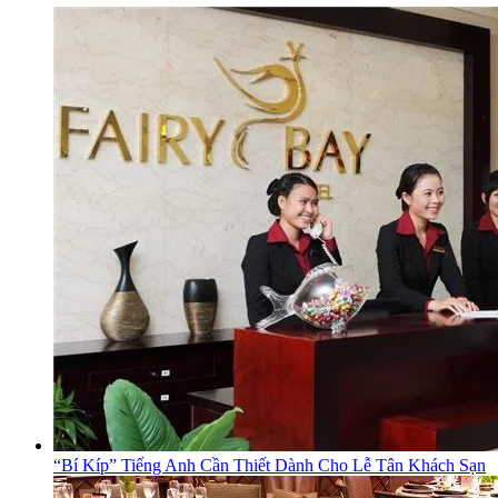
“Bí Kíp” Tiếng Anh Cần Thiết Dành Cho Lễ Tân Khách Sạn