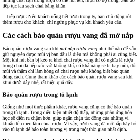
những chất cặn trong rượu có thể nổi lên, rượu có độ trong. Sau đó
tiếp tục lau sạch chai bằng khăn.
– Tiếp rượu: Nếu khách uống hết rượu trong ly, bạn chủ động rót
thêm rượu cho khách, chỉ ngừng phục vụ khi khách yêu cầu.
Các cách bảo quản rượu vang đã mở nắp
Bảo quản rượu vang sau khi
mở nắp rượu vang
như thế nào để vẫn
giữ nguyên được mùi vị ban đầu là điều mà không phải ai cũng biết.
Một khi nút bần bị kéo ra khỏi chai rượu vang thì có nghĩa là rượu
trong chai đã tiếp xúc với không khí, có khả năng sẽ bị bay mùi, đổi
mùi và thậm chí làm hỏng cả chai rượu nếu không biết bảo quản
đúng cách. Cùng tham khảo các cách bảo quản rượu vang sau khi
khui dưới đây nhé, rất hiệu quả đấy.
Bảo quản rượu trong tủ lạnh
Giống như mọi thực phẩm khác, rượu vang cũng có thể bảo quản
trong tủ lạnh. Trong điều kiện nhiệt độ thấp, những phản ứng hóa
học sẽ diễn ra chậm hơn, giúp ngăn chặn tác động của những vi
khuẩn lên men làm chua rượu. Vì vậy, rượu vang đã mở nắp hãy bỏ
vào tủ lạnh để bảo toàn hương vị trong một thời gian nhất định.