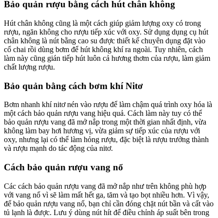
Bảo quản rượu bằng cách hút chân không
Hút chân không cũng là một cách giúp giảm lượng oxy có trong
rượu, ngăn không cho rượu tiếp xúc với oxy. Sử dụng dụng cụ hút
chân không là nút bằng cao su được thiết kế chuyên dụng đặt vào
cổ chai rồi dùng bơm để hút không khí ra ngoài. Tuy nhiên, cách
làm này cũng gián tiếp hút luôn cả hương thơm của rượu, làm giảm
chất lượng rượu.
Bảo quản bằng cách bơm khí Nitơ
Bơm nhanh khí nitơ nén vào rượu để làm chậm quá trình oxy hóa là
một cách bảo quản rượu vang hiệu quả. Cách làm này tuy có thể
bảo quản rượu vang đã mở nắp trong một thời gian nhất định, vừa
không làm bay hơi hương vị, vừa giảm sự tiếp xúc của rượu với
oxy, nhưng lại có thể làm hỏng rượu, đặc biệt là rượu trưởng thành
và rượu mạnh do tác động của nitơ.
Cách bảo quản rượu vang nổ
Các cách bảo quản rượu vang đã mở nắp như trên không phù hợp
với vang nổ vì sẽ làm mất hết ga, tăm và tạo bọt nhiều hơn. Vì vậy,
để bảo quản rượu vang nổ, bạn chỉ cần đóng chặt nút bần và cất vào
tủ lạnh là được. Lưu ý dùng nút hít để điều chỉnh áp suất bên trong