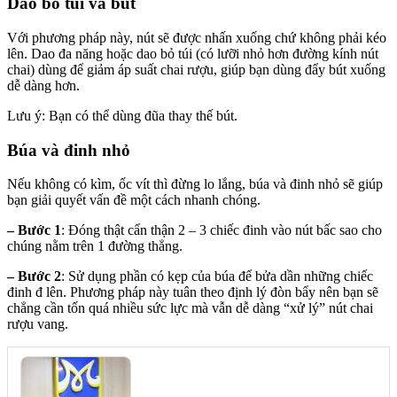
Dao bỏ túi và bút
Với phương pháp này, nút sẽ được nhấn xuống chứ không phải kéo
lên. Dao đa năng hoặc dao bỏ túi (có lưỡi nhỏ hơn đường kính nút
chai) dùng để giảm áp suất chai rượu, giúp bạn dùng đẩy bút xuống
dễ dàng hơn.
Lưu ý: Bạn có thể dùng đũa thay thế bút.
Búa và đinh nhỏ
Nếu không có kìm, ốc vít thì đừng lo lắng, búa và đinh nhỏ sẽ giúp
bạn giải quyết vấn đề một cách nhanh chóng.
– Bước 1
: Đóng thật cẩn thận 2 – 3 chiếc đinh vào nút bấc sao cho
chúng nằm trên 1 đường thẳng.
– Bước 2
: Sử dụng phần có kẹp của búa để bửa dần những chiếc
đinh đ lên. Phương pháp này tuân theo định lý đòn bẩy nên bạn sẽ
chẳng cần tốn quá nhiều sức lực mà vẫn dễ dàng “xử lý” nút chai
rượu vang.