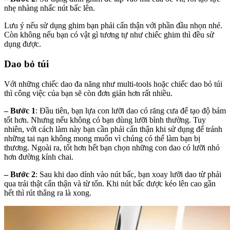
nhẹ nhàng nhấc nút bấc lên.
Lưu ý nếu sử dụng ghim bạn phải cẩn thận với phần đầu nhọn nhé.
Còn không nếu bạn có vật gì tương tự như chiếc ghim thì đều sử
dụng được.
Dao bỏ túi
Với những chiếc dao đa năng như multi-tools hoặc chiếc dao bỏ túi
thì công việc của bạn sẽ còn đơn giản hơn rất nhiều.
– Bước 1
: Đầu tiên, bạn lựa con lưỡi dao có răng cưa để tạo độ bám
tốt hơn. Nhưng nếu không có bạn dùng lưỡi bình thường. Tuy
nhiên, với cách làm này bạn cần phải cẩn thận khi sử dụng để tránh
những tai nạn không mong muốn vì chúng có thể làm bạn bị
thương. Ngoài ra, tốt hơn hết bạn chọn những con dao có lưỡi nhỏ
hơn đường kính chai.
– Bước 2
: Sau khi dao dính vào nút bấc, bạn xoay lưỡi dao từ phải
qua trái thật cẩn thận và từ tốn. Khi nút bấc được kéo lên cao gần
hết thì rút thẳng ra là xong.