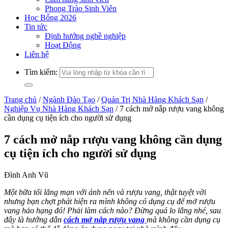
Phong Trào Sinh Viên
Học Bổng 2026
Tin tức
Định hướng nghề nghiệp
Hoạt Động
Liên hệ
Tìm kiếm:
Trang chủ
/
Ngành Đào Tạo
/
Quản Trị Nhà Hàng Khách Sạn
/
Nghiệp Vụ Nhà Hàng Khách Sạn
/
7 cách mở nắp rượu vang không
cần dụng cụ tiện ích cho người sử dụng
7 cách mở nắp rượu vang không cần dụng
cụ tiện ích cho người sử dụng
Đình Anh Vũ
Một bữa tối lãng mạn với ánh nến và rượu vang, thật tuyệt vời
nhưng bạn chợt phát hiện ra mình không có dụng cụ để mở rượu
vang hảo hạng đó! Phải làm cách nào? Đừng quá lo lắng nhé, sau
đây là hướng dẫn
cách mở nắp rượu vang
mà không cần dụng cụ