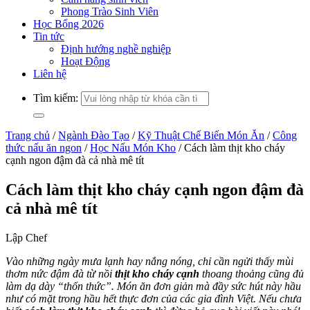
Phong Trào Sinh Viên
Học Bổng 2026
Tin tức
Định hướng nghề nghiệp
Hoạt Động
Liên hệ
Tìm kiếm:
Trang chủ
/
Ngành Đào Tạo
/
Kỹ Thuật Chế Biến Món Ăn
/
Công
thức nấu ăn ngon
/
Học Nấu Món Kho
/
Cách làm thịt kho cháy
cạnh ngon đậm đà cả nhà mê tít
Cách làm thịt kho cháy cạnh ngon đậm đà
cả nhà mê tít
Lập Chef
Vào những ngày mưa lạnh hay nắng nóng, chỉ cần ngửi thấy mùi
thơm nức đậm đà từ nồi
thịt kho cháy cạnh
thoang thoảng cũng đủ
làm dạ dày “thổn thức”. Món ăn đơn giản mà đầy sức hút này hầu
như có mặt trong hầu hết thực đơn của các gia đình Việt. Nếu chưa