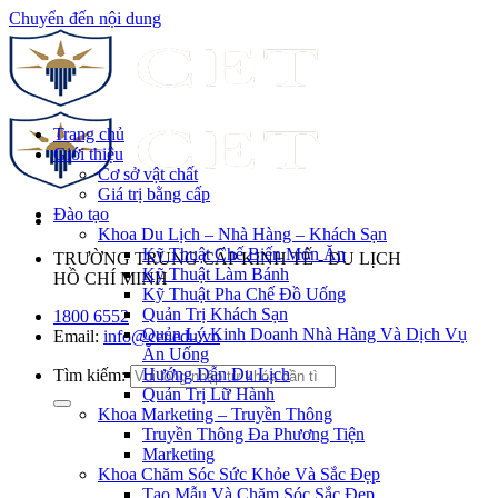
Chuyển đến nội dung
Trang chủ
Giới thiệu
Cơ sở vật chất
Giá trị bằng cấp
Đào tạo
Khoa Du Lịch – Nhà Hàng – Khách Sạn
Kỹ Thuật Chế Biến Món Ăn
TRƯỜNG TRUNG CẤP KINH TẾ - DU LỊCH
Kỹ Thuật Làm Bánh
HỒ CHÍ MINH
Kỹ Thuật Pha Chế Đồ Uống
Quản Trị Khách Sạn
1800 6552
Quản Lý Kinh Doanh Nhà Hàng Và Dịch Vụ
Email:
info@cet.edu.vn
Ăn Uống
Hướng Dẫn Du Lịch
Tìm kiếm:
Quản Trị Lữ Hành
Khoa Marketing – Truyền Thông
Truyền Thông Đa Phương Tiện
Marketing
Khoa Chăm Sóc Sức Khỏe Và Sắc Đẹp
Tạo Mẫu Và Chăm Sóc Sắc Đẹp