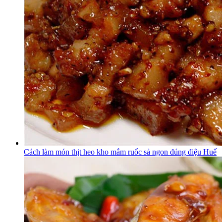
Cách làm món thịt heo kho mắm ruốc sả ngon đúng điệu Huế