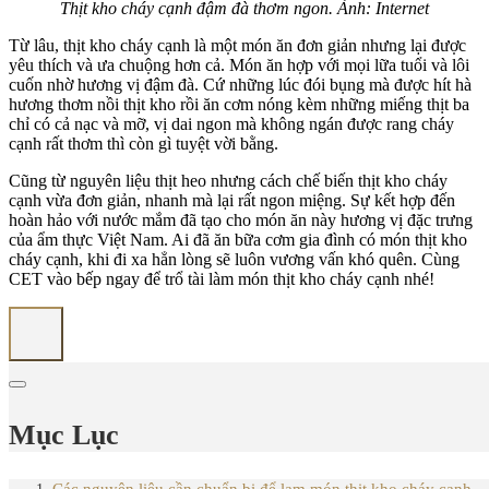
Thịt kho cháy cạnh đậm đà thơm ngon. Ảnh: Internet
Từ lâu, thịt kho cháy cạnh là một món ăn đơn giản nhưng lại được
yêu thích và ưa chuộng hơn cả. Món ăn hợp với mọi lữa tuổi và lôi
cuốn nhờ hương vị đậm đà. Cứ những lúc đói bụng mà được hít hà
hương thơm nồi thịt kho rồi ăn cơm nóng kèm những miếng thịt ba
chỉ có cả nạc và mỡ, vị dai ngon mà không ngán được rang cháy
cạnh rất thơm thì còn gì tuyệt vời bằng.
Cũng từ nguyên liệu thịt heo nhưng cách chế biến thịt kho cháy
cạnh vừa đơn giản, nhanh mà lại rất ngon miệng. Sự kết hợp đến
hoàn hảo với nước mắm đã tạo cho món ăn này hương vị đặc trưng
của ẩm thực Việt Nam. Ai đã ăn bữa cơm gia đình có món thịt kho
cháy cạnh, khi đi xa hẳn lòng sẽ luôn vương vấn khó quên. Cùng
CET vào bếp ngay để trổ tài làm món thịt kho cháy cạnh nhé!
Mục Lục
Các nguyên liệu cần chuẩn bị để lam món thịt kho cháy cạnh