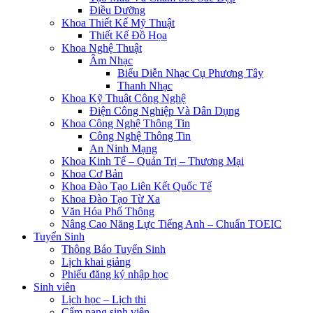
Điều Dưỡng
Khoa Thiết Kế Mỹ Thuật
Thiết Kế Đồ Họa
Khoa Nghệ Thuật
Âm Nhạc
Biểu Diễn Nhạc Cụ Phương Tây
Thanh Nhạc
Khoa Kỹ Thuật Công Nghệ
Điện Công Nghiệp Và Dân Dụng
Khoa Công Nghệ Thông Tin
Công Nghệ Thông Tin
An Ninh Mạng
Khoa Kinh Tế – Quản Trị – Thương Mại
Khoa Cơ Bản
Khoa Đào Tạo Liên Kết Quốc Tế
Khoa Đào Tạo Từ Xa
Văn Hóa Phổ Thông
Nâng Cao Năng Lực Tiếng Anh – Chuẩn TOEIC
Tuyển Sinh
Thông Báo Tuyển Sinh
Lịch khai giảng
Phiếu đăng ký nhập học
Sinh viên
Lịch học – Lịch thi
Cẩm nang sinh viên