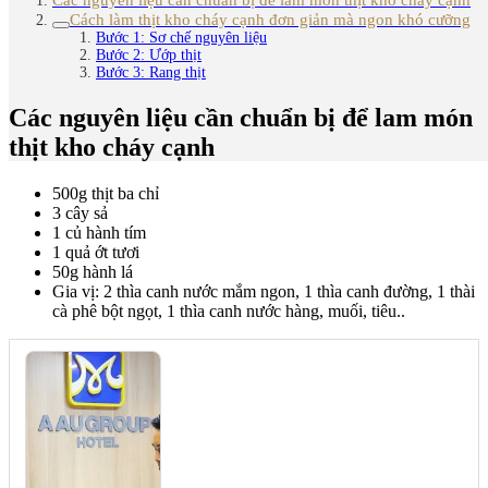
Cách làm thịt kho cháy cạnh đơn giản mà ngon khó cưỡng
Bước 1: Sơ chế nguyên liệu
Bước 2: Ướp thịt
Bước 3: Rang thịt
Các nguyên liệu cần chuẩn bị để lam món
thịt kho cháy cạnh
500g thịt ba chỉ
3 cây sả
1 củ hành tím
1 quả ớt tươi
50g hành lá
Gia vị: 2 thìa canh nước mắm ngon, 1 thìa canh đường, 1 thài
cà phê bột ngọt, 1 thìa canh nước hàng, muối, tiêu..