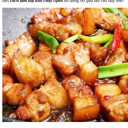
biết
cách làm thịt kho cháy cạnh
thì đừng bỏ qua bài viết này nhé!