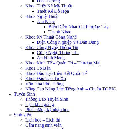
Điều Dưỡng
Khoa Thiết Kế Mỹ Thuật
Thiết Kế Đồ Họa
Khoa Nghệ Thuật
Âm Nhạc
Biểu Diễn Nhạc Cụ Phương Tây
Thanh Nhạc
Khoa Kỹ Thuật Công Nghệ
Điện Công Nghiệp Và Dân Dụng
Khoa Công Nghệ Thông Tin
Công Nghệ Thông Tin
An Ninh Mạng
Khoa Kinh Tế – Quản Trị – Thương Mại
Khoa Cơ Bản
Khoa Đào Tạo Liên Kết Quốc Tế
Khoa Đào Tạo Từ Xa
Văn Hóa Phổ Thông
Nâng Cao Năng Lực Tiếng Anh – Chuẩn TOEIC
Tuyển Sinh
Thông Báo Tuyển Sinh
Lịch khai giảng
Phiếu đăng ký nhập học
Sinh viên
Lịch học – Lịch thi
Cẩm nang sinh viên