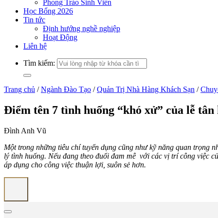
Phong Trào Sinh Viên
Học Bổng 2026
Tin tức
Định hướng nghề nghiệp
Hoạt Động
Liên hệ
Tìm kiếm:
Trang chủ
/
Ngành Đào Tạo
/
Quản Trị Nhà Hàng Khách Sạn
/
Chuy
Điểm tên 7 tình huống “khó xử” của lễ tân 
Đình Anh Vũ
Một trong những tiêu chí tuyển dụng cũng như kỹ năng quan trọng n
lý tình huống. Nếu đang theo đuổi đam mê với các vị trí công việc 
áp dụng cho công việc thuận lợi, suôn sẻ hơn.