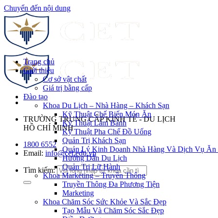
Chuyển đến nội dung
Trang chủ
Giới thiệu
Cơ sở vật chất
Giá trị bằng cấp
Đào tạo
Khoa Du Lịch – Nhà Hàng – Khách Sạn
Kỹ Thuật Chế Biến Món Ăn
TRƯỜNG TRUNG CẤP KINH TẾ - DU LỊCH
Kỹ Thuật Làm Bánh
HỒ CHÍ MINH
Kỹ Thuật Pha Chế Đồ Uống
Quản Trị Khách Sạn
1800 6552
Quản Lý Kinh Doanh Nhà Hàng Và Dịch Vụ Ăn
Email:
info@cet.edu.vn
Hướng Dẫn Du Lịch
Quản Trị Lữ Hành
Tìm kiếm:
Khoa Marketing – Truyền Thông
Truyền Thông Đa Phương Tiện
Marketing
Khoa Chăm Sóc Sức Khỏe Và Sắc Đẹp
Tạo Mẫu Và Chăm Sóc Sắc Đẹp