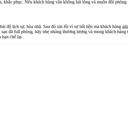
tra, khắc phục. Nếu khách hàng vẫn không hài lòng và muốn đổi phòng t
hái độ lịch sự, hòa nhã. Sau đó xin lỗi vì sự bất tiện mà khách hàng gặp
sạn đã full phòng, hãy nhẹ nhàng thương lượng và mong khách hàng 
 hạn chế lại.