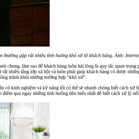
n thường gặp rất nhiều tình huống khó xử từ khách hàng. Ảnh: Interne
ói chung, làm sao để khách hàng luôn hài lòng là quy tắc quan trọng 
i rất nhiều tầng lớp xã hội và luôn phải giúp khách hàng có được những
không tránh khỏi những trường hợp “khó xử”.
ân có kinh nghiệm và kỹ năng tốt có thể sẽ nhanh chóng biết cách xử 
n điểm qua ngay những tình huống tiêu biểu nhất để biết cách xử lý nế