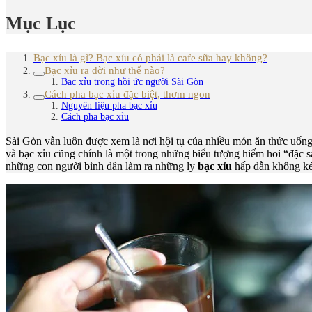
Mục Lục
Bạc xỉu là gì? Bạc xỉu có phải là cafe sữa hay không?
Bạc xỉu ra đời như thế nào?
Bạc xỉu trong hồi ức người Sài Gòn
Cách pha bạc xỉu đặc biệt, thơm ngon
Nguyên liệu pha bạc xỉu
Cách pha bạc xỉu
Sài Gòn vẫn luôn được xem là nơi hội tụ của nhiều món ăn thức uống 
và bạc xỉu cũng chính là một trong những biểu tượng hiếm hoi “đặc
những con người bình dân làm ra những ly
bạc xỉu
hấp dẫn không k