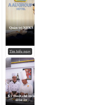
Quản trị NHKS
Tìm hiểu ngay
Kỹ thuật chế biến
món ăn