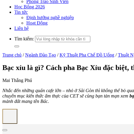
Phong Trào Sinh Viên
Học Bổng 2026
Tin tức
Định hướng nghề nghiệp
Hoạt Động
Liên hệ
Tìm kiếm:
Trang chủ
/
Ngành Đào Tạo
/
Kỹ Thuật Pha Chế Đồ Uống
/
Thuật N
Bạc xỉu là gì? Cách pha Bạc Xỉu đặc biệt, 
Mai Thắng Phú
Nhắc đến những quán cafe lớn – nhỏ ở Sài Gòn thì không thể bỏ qua 
chuyên mục kiến thức ẩm thực của CET sẽ cùng bạn tản mạn xem
bạ
mảnh đất mang tên Bác.