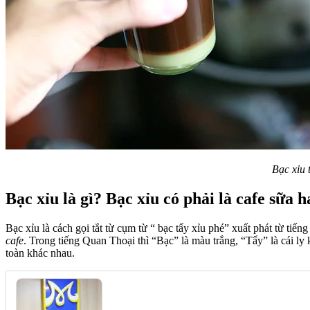
Bạc xỉu 
Bạc xỉu là gì? Bạc xỉu có phải là cafe sữa 
Bạc xỉu là cách gọi tắt từ cụm từ “ bạc tẩy xỉu phé” xuất phát từ t
cafe
. Trong tiếng Quan Thoại thì “Bạc” là màu trắng, “Tẩy” là cái ly
toàn khác nhau.