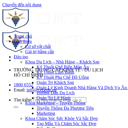
Chuyển đến nội dung
Trang chủ
Giới thiệu
Cơ sở vật chất
Giá trị bằng cấp
Đào tạo
Khoa Du Lịch – Nhà Hàng – Khách Sạn
Kỹ Thuật Chế Biến Món Ăn
TRƯỜNG TRUNG CẤP KINH TẾ - DU LỊCH
Kỹ Thuật Làm Bánh
HỒ CHÍ MINH
Kỹ Thuật Pha Chế Đồ Uống
Quản Trị Khách Sạn
1800 6552
Quản Lý Kinh Doanh Nhà Hàng Và Dịch Vụ Ăn
Email:
info@cet.edu.vn
Hướng Dẫn Du Lịch
Quản Trị Lữ Hành
Tìm kiếm:
Khoa Marketing – Truyền Thông
Truyền Thông Đa Phương Tiện
Marketing
Khoa Chăm Sóc Sức Khỏe Và Sắc Đẹp
Tạo Mẫu Và Chăm Sóc Sắc Đẹp