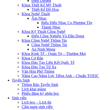
Điều Dưỡng
Khoa Thiết Kế Mỹ Thuật
Thiết Kế Đồ Họa
Khoa Nghệ Thuật
Âm Nhạc
Biểu Diễn Nhạc Cụ Phương Tây
Thanh Nhạc
Khoa Kỹ Thuật Công Nghệ
Điện Công Nghiệp Và Dân Dụng
Khoa Công Nghệ Thông Tin
Công Nghệ Thông Tin
An Ninh Mạng
Khoa Kinh Tế – Quản Trị – Thương Mại
Khoa Cơ Bản
Khoa Đào Tạo Liên Kết Quốc Tế
Khoa Đào Tạo Từ Xa
Văn Hóa Phổ Thông
Nâng Cao Năng Lực Tiếng Anh – Chuẩn TOEIC
Tuyển Sinh
Thông Báo Tuyển Sinh
Lịch khai giảng
Phiếu đăng ký nhập học
Sinh viên
Lịch học – Lịch thi
Cẩm nang sinh viên