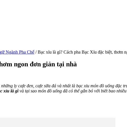
gữ Ngành Pha Chế
/
Bạc xỉu là gì? Cách pha Bạc Xỉu đặc biệt, thơm n
thơm ngon đơn giản tại nhà
những ly cafe đen, cafe sữa đá và nhất là bạc xỉu món đồ uống đặc t
c xỉu là gì
và tại sao món đồ uống đã có thể gắn bó với biết bao nhiêu 