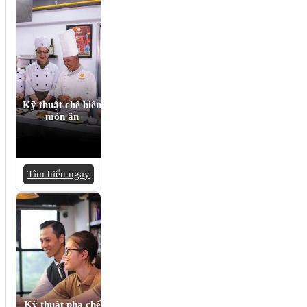
Kỹ thuật chế biến
món ăn
Tìm hiểu ngay
Kỹ thuật pha chế