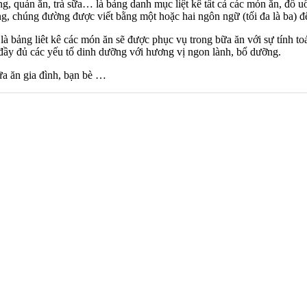
g, quán ăn, trà sữa… là bảng danh mục liệt kê tất cả các món ăn, đồ 
g, chúng đường được viết bằng một hoặc hai ngôn ngữ (tối đa là ba) đ
là bảng liêt kê các món ăn sẽ được phục vụ trong bữa ăn với sự tính 
đầy đủ các yếu tố dinh dưỡng với hương vị ngon lành, bổ dưỡng.
ữa ăn gia đình, bạn bè …