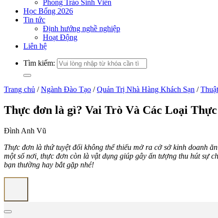
Phong Trào Sinh Viên
Học Bổng 2026
Tin tức
Định hướng nghề nghiệp
Hoạt Động
Liên hệ
Tìm kiếm:
Trang chủ
/
Ngành Đào Tạo
/
Quản Trị Nhà Hàng Khách Sạn
/
Thuậ
Thực đơn là gì? Vai Trò Và Các Loại Thự
Đình Anh Vũ
Thực đơn là thứ tuyệt đối không thể thiếu mở ra cở sở kinh doanh ă
một số nơi, thực đơn còn là vật dụng giúp gây ấn tượng thu hút sự c
bạn thường hay bắt gặp nhé!