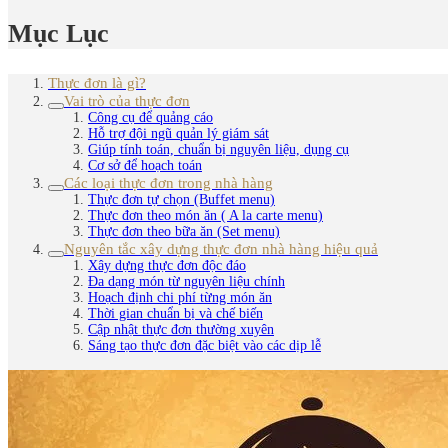
Mục Lục
Thực đơn là gì?
Vai trò của thực đơn
Công cụ để quảng cáo
Hỗ trợ đội ngũ quản lý giám sát
Giúp tính toán, chuẩn bị nguyên liệu, dụng cụ
Cơ sở để hoạch toán
Các loại thực đơn trong nhà hàng
Thực đơn tự chọn (Buffet menu)
Thực đơn theo món ăn ( A la carte menu)
Thực đơn theo bữa ăn (Set menu)
Nguyên tắc xây dựng thực đơn nhà hàng hiệu quả
Xây dựng thực đơn độc đáo
Đa dạng món từ nguyên liệu chính
Hoạch định chi phí từng món ăn
Thời gian chuẩn bị và chế biến
Cập nhật thực đơn thường xuyên
Sáng tạo thực đơn đặc biệt vào các dịp lễ