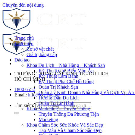
Chuyển đến nội dung
Trang chủ
Giới thiệu
Cơ sở vật chất
Giá trị bằng cấp
Đào tạo
Khoa Du Lịch – Nhà Hàng – Khách Sạn
Kỹ Thuật Chế Biến Món Ăn
TRƯỜNG TRUNG CẤP KINH TẾ - DU LỊCH
Kỹ Thuật Làm Bánh
HỒ CHÍ MINH
Kỹ Thuật Pha Chế Đồ Uống
Quản Trị Khách Sạn
1800 6552
Quản Lý Kinh Doanh Nhà Hàng Và Dịch Vụ Ăn
Email:
info@cet.edu.vn
Hướng Dẫn Du Lịch
Quản Trị Lữ Hành
Tìm kiếm:
Khoa Marketing – Truyền Thông
Truyền Thông Đa Phương Tiện
Marketing
Khoa Chăm Sóc Sức Khỏe Và Sắc Đẹp
Tạo Mẫu Và Chăm Sóc Sắc Đẹp