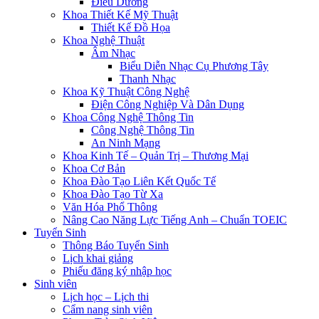
Điều Dưỡng
Khoa Thiết Kế Mỹ Thuật
Thiết Kế Đồ Họa
Khoa Nghệ Thuật
Âm Nhạc
Biểu Diễn Nhạc Cụ Phương Tây
Thanh Nhạc
Khoa Kỹ Thuật Công Nghệ
Điện Công Nghiệp Và Dân Dụng
Khoa Công Nghệ Thông Tin
Công Nghệ Thông Tin
An Ninh Mạng
Khoa Kinh Tế – Quản Trị – Thương Mại
Khoa Cơ Bản
Khoa Đào Tạo Liên Kết Quốc Tế
Khoa Đào Tạo Từ Xa
Văn Hóa Phổ Thông
Nâng Cao Năng Lực Tiếng Anh – Chuẩn TOEIC
Tuyển Sinh
Thông Báo Tuyển Sinh
Lịch khai giảng
Phiếu đăng ký nhập học
Sinh viên
Lịch học – Lịch thi
Cẩm nang sinh viên