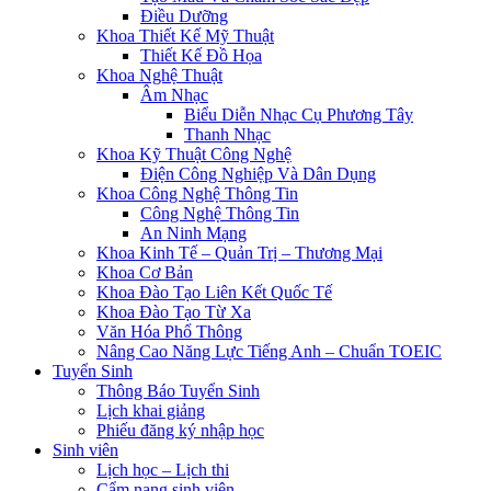
Điều Dưỡng
Khoa Thiết Kế Mỹ Thuật
Thiết Kế Đồ Họa
Khoa Nghệ Thuật
Âm Nhạc
Biểu Diễn Nhạc Cụ Phương Tây
Thanh Nhạc
Khoa Kỹ Thuật Công Nghệ
Điện Công Nghiệp Và Dân Dụng
Khoa Công Nghệ Thông Tin
Công Nghệ Thông Tin
An Ninh Mạng
Khoa Kinh Tế – Quản Trị – Thương Mại
Khoa Cơ Bản
Khoa Đào Tạo Liên Kết Quốc Tế
Khoa Đào Tạo Từ Xa
Văn Hóa Phổ Thông
Nâng Cao Năng Lực Tiếng Anh – Chuẩn TOEIC
Tuyển Sinh
Thông Báo Tuyển Sinh
Lịch khai giảng
Phiếu đăng ký nhập học
Sinh viên
Lịch học – Lịch thi
Cẩm nang sinh viên