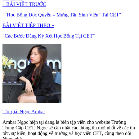
« BÀI VIẾT TRƯỚC
"“Học Bổng Độc Quyền – Mừng Tân Sinh Viên” Tại CET"
BÀI VIẾT TIẾP THEO »
"Các Bước Đăng Ký Xét Học Bổng Tại CET"
Tác giả: Ngọc Ambar
Ambar Ngọc hiện tại đang là biên tập viên cho website Trường
Trung Cấp CET, Ngọc sẽ cập nhật các thông tin mới nhất về các tin
tức, sự kiện, hoạt động về trường và học viên CET, cùng theo dõi
Ngọc nhé.