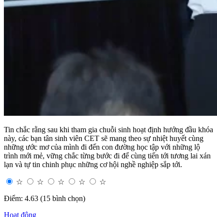
Tin chắc rằng sau khi tham gia chuỗi sinh hoạt định hướng đầu khóa
này, các bạn tân sinh viên CET sẽ mang theo sự nhiệt huyết cùng
những ước mơ của mình đi đến con đường học tập với những lộ
trình mới mẻ, vững chắc từng bước đi để cùng tiến tới tương lai xán
lạn và tự tin chinh phục những cơ hội nghề nghiệp sắp tới.
☆
☆
☆
☆
☆
Điểm: 4.63 (15 bình chọn)
Hoạt động