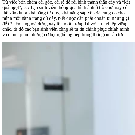
Từ việc bón chăm cái gốc, cái rễ để rồi hình thành thân cây và “kết
quả ngọt”, các bạn sinh viên thông qua hình ảnh ở trò chơi này có
thể vận dụng khả năng tư duy, khả năng sắp xếp để củng cố cho
mình một hành trang đủ đầy, biết được cần phải chuẩn bị những gì
để từ nền tảng mà dựng xây lên một tương lai với sự nghiệp vững
chắc, từ đó các bạn sinh viên cũng sẽ tự tin chinh phục chính mình
và chinh phục những cơ hội nghề nghiệp trong thời gian sắp tới.