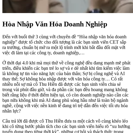
Hòa Nhập Văn Hóa Doanh Nghiệp
Đến với buổi thứ 3 cùng với chuyên đề “Hòa nhập văn hóa doanh
nghiệp” được tổ chức cho đối tượng là các bạn sinh viên CET sắp
ra trường, chuẩn bị mở ra một lộ trình mới khi bắt đầu đối mặt với
việc đi làm tại các công ty, doanh nghiệp,…
Ở thời đại 4.0 khi mà mọi thứ về công nghệ đều đang mạnh mẽ phát
triển, điều khiến các bạn trẻ lo sợ và e dè nhất khi tìm kiếm việc làm
là không tự tin vào năng lực của bản thân; Sợ bị công nghệ và AI
thay thế; Sợ không hòa nhập được với văn hóa công ty… Có rất
nhiều nỗi sợ mà cô Thu Hiền đã được các bạn sinh viên chia sẻ
trong vài phút đầu giờ, và đa phần các bạn đều hoang mang không
biết rằng liệu ở thời điểm hiện tại, có còn doanh nghiệp nào cần các
bạn nữa không khi mà AI đang phủ sóng hầu như là toàn bộ ngành
nghề, cộng với việc nền kinh tế đang trì trệ dẫn đến việc tối ưu hóa
nhân lực?
Câu trả lời đã được cô Thu Hiền đưa ra một cách vô cùng khéo léo
khi cô từng bước phân tích cho các bạn sinh viên hiểu rõ “xu hướng
tuyển dụng theo từng thời kỳ”, những cơ hội và thách thức trong