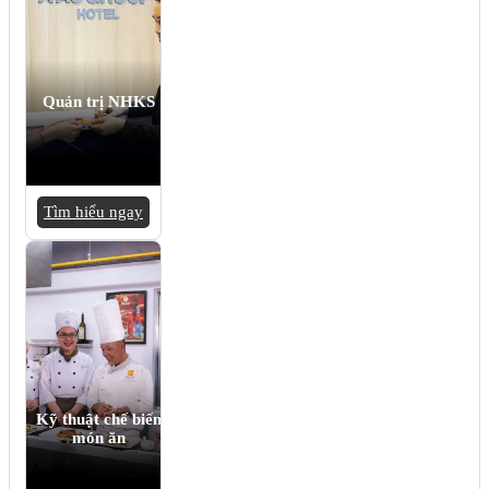
Quản trị NHKS
Tìm hiểu ngay
Kỹ thuật chế biến
món ăn