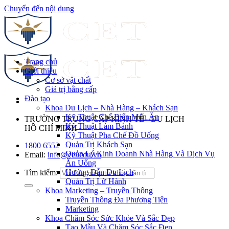
Chuyển đến nội dung
Trang chủ
Giới thiệu
Cơ sở vật chất
Giá trị bằng cấp
Đào tạo
Khoa Du Lịch – Nhà Hàng – Khách Sạn
Kỹ Thuật Chế Biến Món Ăn
TRƯỜNG TRUNG CẤP KINH TẾ - DU LỊCH
Kỹ Thuật Làm Bánh
HỒ CHÍ MINH
Kỹ Thuật Pha Chế Đồ Uống
Quản Trị Khách Sạn
1800 6552
Quản Lý Kinh Doanh Nhà Hàng Và Dịch Vụ
Email:
info@cet.edu.vn
Ăn Uống
Hướng Dẫn Du Lịch
Tìm kiếm:
Quản Trị Lữ Hành
Khoa Marketing – Truyền Thông
Truyền Thông Đa Phương Tiện
Marketing
Khoa Chăm Sóc Sức Khỏe Và Sắc Đẹp
Tạo Mẫu Và Chăm Sóc Sắc Đẹp