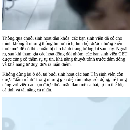
Thông qua chuỗi sinh hoạt đầu khóa, các bạn sinh viên đã có cho
mình không ít những thông tin hữu ích, lĩnh hội được những kiến
thức mới để có thể chuẩn bị cho hành trang tương lai sau này. Ngoài
ra, sau khi tham gia các hoạt động đội nhóm, các bạn sinh viên CET
được củng cố thêm sự tự tin, khả năng thuyết trình trước đám đông
và khả năng tư duy, đưa ra luận điểm.
Không dừng lại ở đó, tại buổi sinh hoạt các bạn Tân sinh viên còn
được “đắm mình” trong những giai điệu âm nhạc sôi động, trẻ trung
cùng với việc các bạn được thỏa mãn đam mê ca hát, tự tin thể hiện
cá tính và tài năng cá nhân.