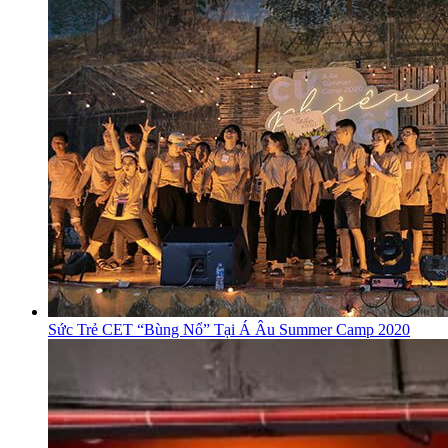
Sức Trẻ CET “Bùng Nổ” Tại Á Âu Summer Camp 2020