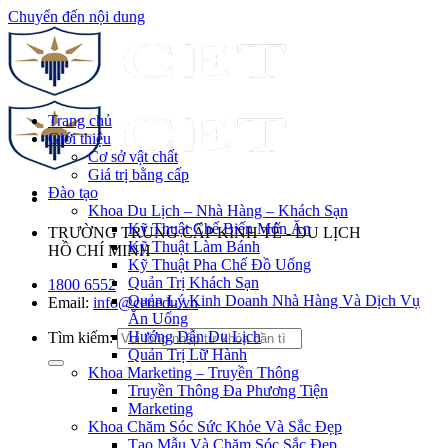
Chuyển đến nội dung
Trang chủ
Giới thiệu
Cơ sở vật chất
Giá trị bằng cấp
Đào tạo
Khoa Du Lịch – Nhà Hàng – Khách Sạn
Kỹ Thuật Chế Biến Món Ăn
TRƯỜNG TRUNG CẤP KINH TẾ - DU LỊCH
Kỹ Thuật Làm Bánh
HỒ CHÍ MINH
Kỹ Thuật Pha Chế Đồ Uống
Quản Trị Khách Sạn
1800 6552
Quản Lý Kinh Doanh Nhà Hàng Và Dịch Vụ
Email:
info@cet.edu.vn
Ăn Uống
Hướng Dẫn Du Lịch
Tìm kiếm:
Quản Trị Lữ Hành
Khoa Marketing – Truyền Thông
Truyền Thông Đa Phương Tiện
Marketing
Khoa Chăm Sóc Sức Khỏe Và Sắc Đẹp
Tạo Mẫu Và Chăm Sóc Sắc Đẹp