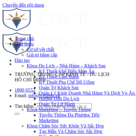
Chuyển đến nội dung
Trang chủ
Giới thiệu
Cơ sở vật chất
Giá trị bằng cấp
Đào tạo
Khoa Du Lịch – Nhà Hàng – Khách Sạn
Kỹ Thuật Chế Biến Món Ăn
TRƯỜNG TRUNG CẤP KINH TẾ - DU LỊCH
Kỹ Thuật Làm Bánh
HỒ CHÍ MINH
Kỹ Thuật Pha Chế Đồ Uống
Quản Trị Khách Sạn
1800 6552
Quản Lý Kinh Doanh Nhà Hàng Và Dịch Vụ Ăn
Email:
info@cet.edu.vn
Hướng Dẫn Du Lịch
Quản Trị Lữ Hành
Tìm kiếm:
Khoa Marketing – Truyền Thông
Truyền Thông Đa Phương Tiện
Marketing
Khoa Chăm Sóc Sức Khỏe Và Sắc Đẹp
Tạo Mẫu Và Chăm Sóc Sắc Đẹp