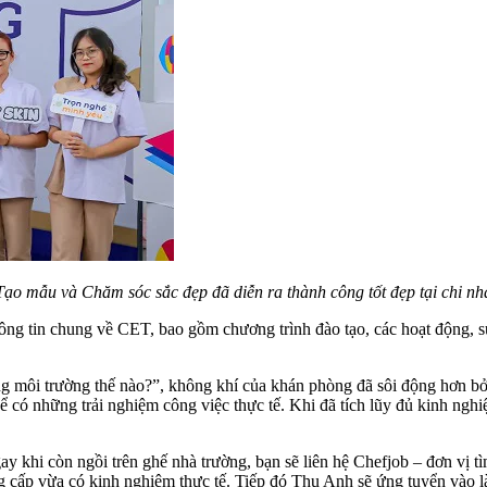
ạo mẫu và Chăm sóc sắc đẹp đã diễn ra thành công tốt đẹp tại chi n
ng tin chung về CET, bao gồm chương trình đào tạo, các hoạt động, s
ong môi trường thế nào?”, không khí của khán phòng đã sôi động hơn bở
ể có những trải nghiệm công việc thực tế. Khi đã tích lũy đủ kinh ngh
ay khi còn ngồi trên ghế nhà trường, bạn sẽ liên hệ Chefjob – đơn vị tì
g cấp vừa có kinh nghiệm thực tế. Tiếp đó Thu Anh sẽ ứng tuyển vào là