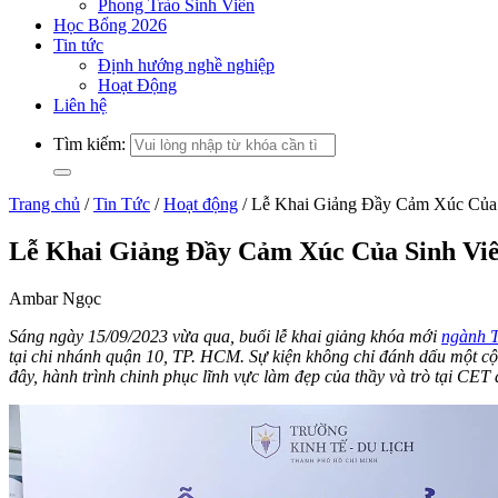
Phong Trào Sinh Viên
Học Bổng 2026
Tin tức
Định hướng nghề nghiệp
Hoạt Động
Liên hệ
Tìm kiếm:
Trang chủ
/
Tin Tức
/
Hoạt động
/
Lễ Khai Giảng Đầy Cảm Xúc Của
Lễ Khai Giảng Đầy Cảm Xúc Của Sinh Vi
Ambar Ngọc
Sáng ngày 15/09/2023 vừa qua, buổi lễ khai giảng khóa mới
ngành T
tại chi nhánh quận 10, TP. HCM. Sự kiện không chỉ đánh dấu một cột
đây, hành trình chinh phục lĩnh vực làm đẹp của thầy và trò tại CET 