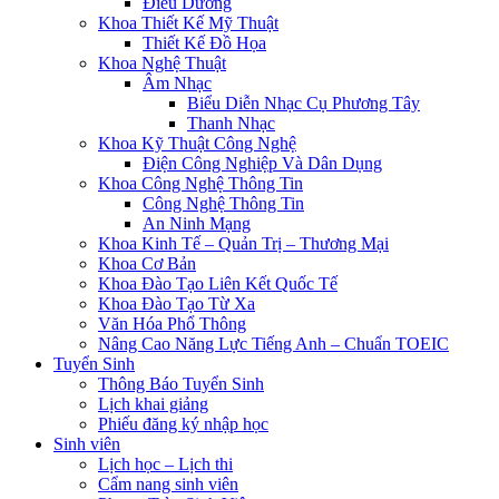
Điều Dưỡng
Khoa Thiết Kế Mỹ Thuật
Thiết Kế Đồ Họa
Khoa Nghệ Thuật
Âm Nhạc
Biểu Diễn Nhạc Cụ Phương Tây
Thanh Nhạc
Khoa Kỹ Thuật Công Nghệ
Điện Công Nghiệp Và Dân Dụng
Khoa Công Nghệ Thông Tin
Công Nghệ Thông Tin
An Ninh Mạng
Khoa Kinh Tế – Quản Trị – Thương Mại
Khoa Cơ Bản
Khoa Đào Tạo Liên Kết Quốc Tế
Khoa Đào Tạo Từ Xa
Văn Hóa Phổ Thông
Nâng Cao Năng Lực Tiếng Anh – Chuẩn TOEIC
Tuyển Sinh
Thông Báo Tuyển Sinh
Lịch khai giảng
Phiếu đăng ký nhập học
Sinh viên
Lịch học – Lịch thi
Cẩm nang sinh viên