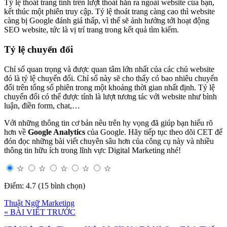
Tỷ lệ thoát trang tính trên lượt thoát hẳn ra ngoài website của bạn,
kết thúc một phiên truy cập. Tỷ lệ thoát trang càng cao thì website
càng bị Google đánh giá thấp, vì thế sẽ ảnh hưởng tới hoạt động
SEO website, tức là vị trí trang trong kết quả tìm kiếm.
Tỷ lệ chuyển đổi
Chỉ số quan trọng và được quan tâm lớn nhất của các chủ website
đó là tỷ lệ chuyển đổi. Chỉ số này sẽ cho thấy có bao nhiêu chuyển
đổi trên tổng số phiên trong một khoảng thời gian nhất định. Tỷ lệ
chuyển đổi có thể được tính là lượt tương tác với website như bình
luận, điền form, chat,…
Với những thông tin cơ bản nêu trên hy vọng đã giúp bạn hiểu rõ
hơn về
Google Analytics
của Google. Hãy tiếp tục theo dõi CET để
đón đọc những bài viết chuyên sâu hơn của công cụ này và nhiều
thông tin hữu ích trong lĩnh vực Digital Marketing nhé!
☆
☆
☆
☆
☆
Điểm: 4.7 (15 bình chọn)
Thuật Ngữ Marketing
« BÀI VIẾT TRƯỚC