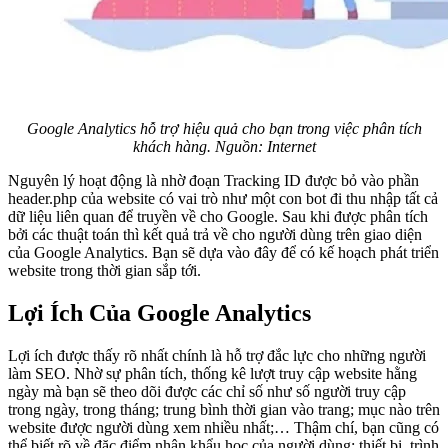
Google Analytics hỗ trợ hiệu quả cho bạn trong việc phân tích
khách hàng. Nguồn: Internet
Nguyên lý hoạt động là nhờ đoạn Tracking ID được bỏ vào phần
header.php của website có vai trò như một con bot đi thu nhập tất cả
dữ liệu liên quan để truyền về cho Google. Sau khi được phân tích
bởi các thuật toán thì kết quả trả về cho người dùng trên giao diện
của Google Analytics. Bạn sẽ dựa vào đây để có kế hoạch phát triển
website trong thời gian sắp tới.
Lợi Ích Của Google Analytics
Lợi ích được thấy rõ nhất chính là hỗ trợ đắc lực cho những người
làm SEO. Nhờ sự phân tích, thống kê lượt truy cập website hằng
ngày mà bạn sẽ theo dõi được các chỉ số như số người truy cập
trong ngày, trong tháng; trung bình thời gian vào trang; mục nào trên
website được người dùng xem nhiều nhất;… Thậm chí, bạn cũng có
thể biết rõ về đặc điểm nhân khẩu học của người dùng; thiết bị, trình