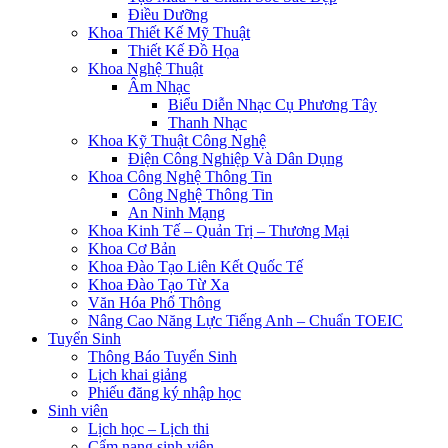
Điều Dưỡng
Khoa Thiết Kế Mỹ Thuật
Thiết Kế Đồ Họa
Khoa Nghệ Thuật
Âm Nhạc
Biểu Diễn Nhạc Cụ Phương Tây
Thanh Nhạc
Khoa Kỹ Thuật Công Nghệ
Điện Công Nghiệp Và Dân Dụng
Khoa Công Nghệ Thông Tin
Công Nghệ Thông Tin
An Ninh Mạng
Khoa Kinh Tế – Quản Trị – Thương Mại
Khoa Cơ Bản
Khoa Đào Tạo Liên Kết Quốc Tế
Khoa Đào Tạo Từ Xa
Văn Hóa Phổ Thông
Nâng Cao Năng Lực Tiếng Anh – Chuẩn TOEIC
Tuyển Sinh
Thông Báo Tuyển Sinh
Lịch khai giảng
Phiếu đăng ký nhập học
Sinh viên
Lịch học – Lịch thi
Cẩm nang sinh viên