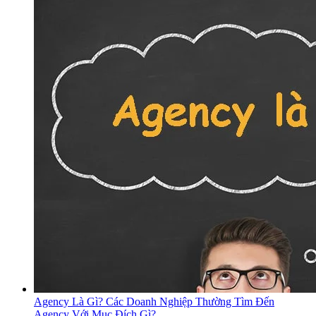
Agency Là Gì? Các Doanh Nghiệp Thường Tìm Đến
Agency Với Mục Đích Gì?