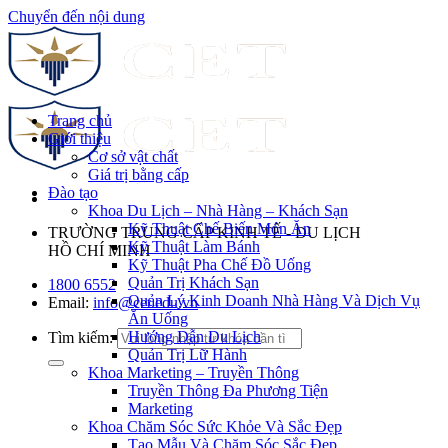
Chuyển đến nội dung
Trang chủ
Giới thiệu
Cơ sở vật chất
Giá trị bằng cấp
Đào tạo
Khoa Du Lịch – Nhà Hàng – Khách Sạn
Kỹ Thuật Chế Biến Món Ăn
TRƯỜNG TRUNG CẤP KINH TẾ - DU LỊCH
Kỹ Thuật Làm Bánh
HỒ CHÍ MINH
Kỹ Thuật Pha Chế Đồ Uống
Quản Trị Khách Sạn
1800 6552
Quản Lý Kinh Doanh Nhà Hàng Và Dịch Vụ
Email:
info@cet.edu.vn
Ăn Uống
Hướng Dẫn Du Lịch
Tìm kiếm:
Quản Trị Lữ Hành
Khoa Marketing – Truyền Thông
Truyền Thông Đa Phương Tiện
Marketing
Khoa Chăm Sóc Sức Khỏe Và Sắc Đẹp
Tạo Mẫu Và Chăm Sóc Sắc Đẹp