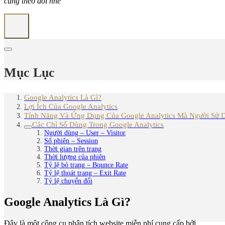
cũng theo dõi nhé
Mục Lục
Google Analytics Là Gì?
Lợi Ích Của Google Analytics
Tính Năng Và Ứng Dụng Của Google Analytics Mà Người Sử D
Các Chỉ Số Dùng Trong Google Analytics
Người dùng – User – Visitor
Số phiên – Session
Thời gian trên trang
Thời lượng của phiên
Tỷ lệ bỏ trang – Bounce Rate
Tỷ lệ thoát trang – Exit Rate
Tỷ lệ chuyển đổi
Google Analytics Là Gì?
Đây là một công cụ phân tích website miễn phí cung cấp bởi