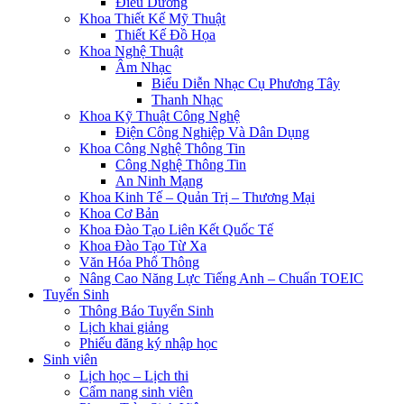
Điều Dưỡng
Khoa Thiết Kế Mỹ Thuật
Thiết Kế Đồ Họa
Khoa Nghệ Thuật
Âm Nhạc
Biểu Diễn Nhạc Cụ Phương Tây
Thanh Nhạc
Khoa Kỹ Thuật Công Nghệ
Điện Công Nghiệp Và Dân Dụng
Khoa Công Nghệ Thông Tin
Công Nghệ Thông Tin
An Ninh Mạng
Khoa Kinh Tế – Quản Trị – Thương Mại
Khoa Cơ Bản
Khoa Đào Tạo Liên Kết Quốc Tế
Khoa Đào Tạo Từ Xa
Văn Hóa Phổ Thông
Nâng Cao Năng Lực Tiếng Anh – Chuẩn TOEIC
Tuyển Sinh
Thông Báo Tuyển Sinh
Lịch khai giảng
Phiếu đăng ký nhập học
Sinh viên
Lịch học – Lịch thi
Cẩm nang sinh viên