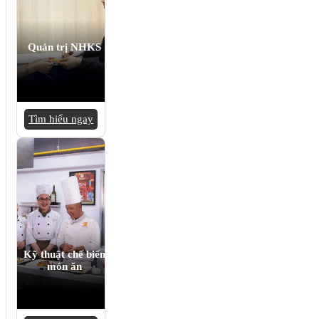
Quản trị NHKS
Tìm hiểu ngay
Kỹ thuật chế biến
món ăn