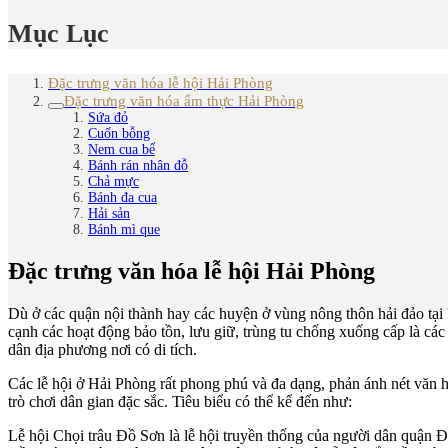
Mục Lục
Đặc trưng văn hóa lễ hội Hải Phòng
Đặc trưng văn hóa ẩm thực Hải Phòng
Sứa đỏ
Cuốn bỗng
Nem cua bể
Bánh rán nhân đỗ
Chả mực
Bánh đa cua
Hải sản
Bánh mì que
Đặc trưng văn hóa lễ hội Hải Phòng
Dù ở các quận nội thành hay các huyện ở vùng nông thôn hải đảo tại Hả
cạnh các hoạt động bảo tồn, lưu giữ, trùng tu chống xuống cấp là cá
dân địa phương nơi có di tích.
Các lễ hội ở Hải Phòng rất phong phú và đa dạng, phản ánh nét văn h
trò chơi dân gian đặc sắc. Tiêu biểu có thể kể đến như:
Lễ hội Chọi trâu Đồ Sơn là lễ hội truyền thống của người dân quận Đồ 