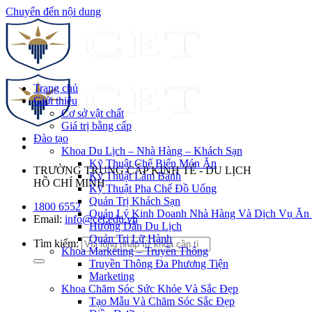
Chuyển đến nội dung
Trang chủ
Giới thiệu
Cơ sở vật chất
Giá trị bằng cấp
Đào tạo
Khoa Du Lịch – Nhà Hàng – Khách Sạn
Kỹ Thuật Chế Biến Món Ăn
TRƯỜNG TRUNG CẤP KINH TẾ - DU LỊCH
Kỹ Thuật Làm Bánh
HỒ CHÍ MINH
Kỹ Thuật Pha Chế Đồ Uống
Quản Trị Khách Sạn
1800 6552
Quản Lý Kinh Doanh Nhà Hàng Và Dịch Vụ Ăn
Email:
info@cet.edu.vn
Hướng Dẫn Du Lịch
Quản Trị Lữ Hành
Tìm kiếm:
Khoa Marketing – Truyền Thông
Truyền Thông Đa Phương Tiện
Marketing
Khoa Chăm Sóc Sức Khỏe Và Sắc Đẹp
Tạo Mẫu Và Chăm Sóc Sắc Đẹp