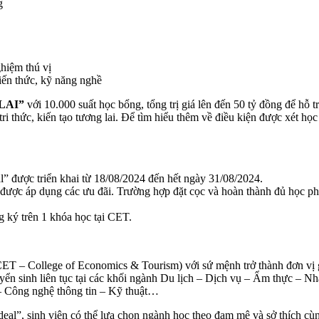
g
hiệm thú vị
iến thức, kỹ năng nghề
LAI”
với 10.000 suất học bổng, tổng trị giá lên đến 50 tỷ đồng để hỗ 
i thức, kiến tạo tương lai. Để tìm hiểu thêm về điều kiện được xét học 
” được triển khai từ 18/08/2024 đến hết ngày 31/08/2024.
 được áp dụng các ưu đãi. Trường hợp đặt cọc và hoàn thành đủ học ph
 ký trên 1 khóa học tại CET.
T – College of Economics & Tourism) với sứ mệnh trở thành đơn vị g
uyển sinh liên tục tại các khối ngành Du lịch – Dịch vụ – Ẩm thực – 
– Công nghệ thông tin – Kỹ thuật…
al”, sinh viên có thể lựa chọn ngành học theo đam mê và sở thích cùn