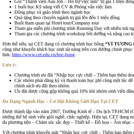
Gói “Thành viên Aau Job – Hỗ trợ việc làm” trị giá 1 triệu đồn
1 buổi học Kỹ năng viết CV & Phỏng vấn việc làm
Đồng phục và giáo trình theo ngành học
Quà tặng theo chuyên ngành trị giá lên đến 1 triệu đồng
Buổi tham quan tại Hotel tour/Company tour
Tham gia miễn phí chương trình Running Day với nhiều trải ng
Tham gia các chương trình workshop bồi dưỡng và nâng cao k
Hơn thế nữa, tại CET đang có chương trình học bổng
“VÌ TƯƠNG 
cũng như khuyến khích học sinh tài năng trên con đường chinh phục tr
link:
https://www.cet.edu.vn/hoc-bong
Lưu ý:
Chương trình ưu đãi “Nhập học cực chill – Thêm bạn thêm deal
Các nhóm phải đăng ký và thanh toán học phí cùng một lúc để
chính sách ưu đãi theo nhóm.
Ưu đãi được cộng gộp không quá 10% khi nhóm sinh viên đăng
Đa Dạng Ngành Học – Cơ Hội Không Giới Hạn Tại CET
Được thành lập vào năm 2007, Trường Kinh tế – Du lịch TP.HCM (CE
những thế hệ sinh viên giỏi nghề, chắc nghiệp. Hiện tại, CET đang t
đa phương tiện – Chăm sóc sắc đẹp – Thiết kế – Đồ họa – Âm nhạc 
Với chương trình khuyến mãi “Nhập học cực chill – Thêm bạn thêm de