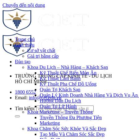
Chuyển đến nội dung
Trang chủ
Giới thiệu
Cơ sở vật chất
Giá trị bằng cấp
Đào tạo
Khoa Du Lịch – Nhà Hàng – Khách Sạn
Kỹ Thuật Chế Biến Món Ăn
TRƯỜNG TRUNG CẤP KINH TẾ - DU LỊCH
Kỹ Thuật Làm Bánh
HỒ CHÍ MINH
Kỹ Thuật Pha Chế Đồ Uống
Quản Trị Khách Sạn
1800 6552
Quản Lý Kinh Doanh Nhà Hàng Và Dịch Vụ Ăn
Email:
info@cet.edu.vn
Hướng Dẫn Du Lịch
Quản Trị Lữ Hành
Tìm kiếm:
Khoa Marketing – Truyền Thông
Truyền Thông Đa Phương Tiện
Marketing
Khoa Chăm Sóc Sức Khỏe Và Sắc Đẹp
Tạo Mẫu Và Chăm Sóc Sắc Đẹp