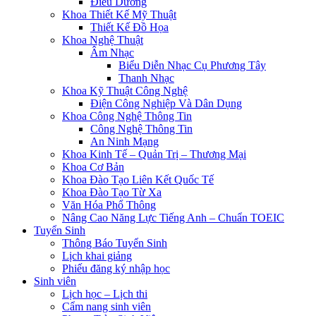
Điều Dưỡng
Khoa Thiết Kế Mỹ Thuật
Thiết Kế Đồ Họa
Khoa Nghệ Thuật
Âm Nhạc
Biểu Diễn Nhạc Cụ Phương Tây
Thanh Nhạc
Khoa Kỹ Thuật Công Nghệ
Điện Công Nghiệp Và Dân Dụng
Khoa Công Nghệ Thông Tin
Công Nghệ Thông Tin
An Ninh Mạng
Khoa Kinh Tế – Quản Trị – Thương Mại
Khoa Cơ Bản
Khoa Đào Tạo Liên Kết Quốc Tế
Khoa Đào Tạo Từ Xa
Văn Hóa Phổ Thông
Nâng Cao Năng Lực Tiếng Anh – Chuẩn TOEIC
Tuyển Sinh
Thông Báo Tuyển Sinh
Lịch khai giảng
Phiếu đăng ký nhập học
Sinh viên
Lịch học – Lịch thi
Cẩm nang sinh viên