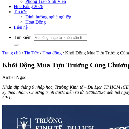
Phong Trào Sinh Viên
Học Bổng 2026
Tin tức
Định hướng nghề nghiệp
Hoạt Động
Liên hệ
Tìm kiếm:
Trang chủ
/
Tin Tức
/
Hoạt động
/
Khởi Động Mùa Tựu Trường Cùng
Khởi Động Mùa Tựu Trường Cùng Chương 
Ambar Ngọc
Nhân dịp tháng 9 nhập học, Trường Kinh tế – Du Lịch TP.HCM (CE
ký theo nhóm. Chương trình được diễn ra từ 18/08/2024 đến hết ngày
CET.