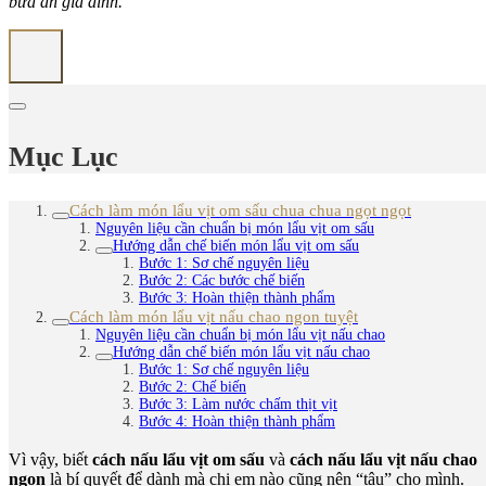
bữa ăn gia đình.
Mục Lục
Cách làm món lẩu vịt om sấu chua chua ngọt ngọt
Nguyên liệu cần chuẩn bị món lẩu vịt om sấu
Hướng dẫn chế biến món lẩu vịt om sấu
Bước 1: Sơ chế nguyên liệu
Bước 2: Các bước chế biến
Bước 3: Hoàn thiện thành phẩm
Cách làm món lẩu vịt nấu chao ngon tuyệt
Nguyên liệu cần chuẩn bị món lẩu vịt nấu chao
Hướng dẫn chế biến món lẩu vịt nấu chao
Bước 1: Sơ chế nguyên liệu
Bước 2: Chế biến
Bước 3: Làm nước chấm thịt vịt
Bước 4: Hoàn thiện thành phẩm
Vì vậy, biết
cách nấu lẩu vịt om sấu
và
cách nấu lẩu vịt nấu chao
ngon
là bí quyết để dành mà chị em nào cũng nên “tậu” cho mình.