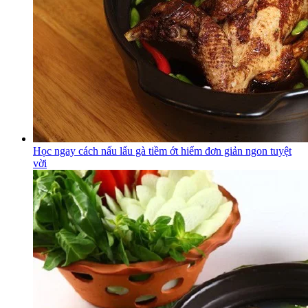
Học ngay cách nấu lẩu gà tiềm ớt hiểm đơn giản ngon tuyệt
vời