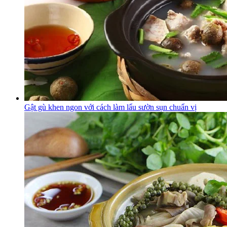
Gật gù khen ngon với cách làm lẩu sườn sụn chuẩn vị