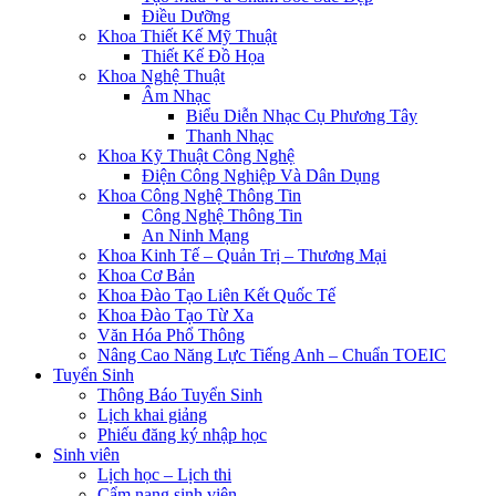
Điều Dưỡng
Khoa Thiết Kế Mỹ Thuật
Thiết Kế Đồ Họa
Khoa Nghệ Thuật
Âm Nhạc
Biểu Diễn Nhạc Cụ Phương Tây
Thanh Nhạc
Khoa Kỹ Thuật Công Nghệ
Điện Công Nghiệp Và Dân Dụng
Khoa Công Nghệ Thông Tin
Công Nghệ Thông Tin
An Ninh Mạng
Khoa Kinh Tế – Quản Trị – Thương Mại
Khoa Cơ Bản
Khoa Đào Tạo Liên Kết Quốc Tế
Khoa Đào Tạo Từ Xa
Văn Hóa Phổ Thông
Nâng Cao Năng Lực Tiếng Anh – Chuẩn TOEIC
Tuyển Sinh
Thông Báo Tuyển Sinh
Lịch khai giảng
Phiếu đăng ký nhập học
Sinh viên
Lịch học – Lịch thi
Cẩm nang sinh viên