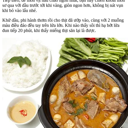
Tiếp theo, để món vịt nấu chao ngon nhất, bạn hãy chiên khoai môn
sơ qua với dầu trước tới khi vàng, giòn ngon hơn, không bị nát vụn
khi bỏ vào lẩu nhé.
Khử dầu, phi hành thơm rồi cho thịt đã ướp vào, cùng với 2 muỗng
màu điều đảo đều tay trên lửa lớn. Khi nào thấy sôi thì hạ bớt lửa
đun tiếp 20 phút, khi thấy miếng thịt săn lại là được.