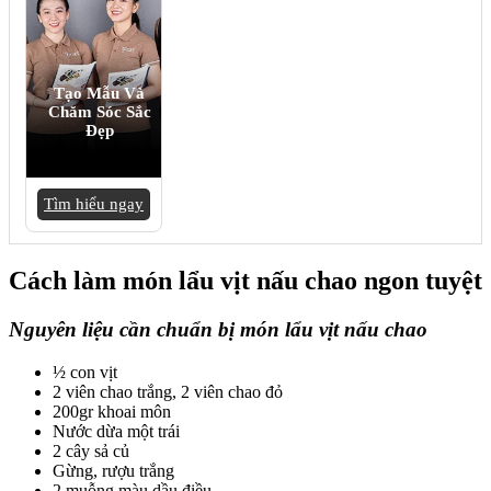
Tạo Mẫu Và
Chăm Sóc Sắc
Đẹp
Tìm hiểu ngay
Cách làm món lẩu vịt nấu chao ngon tuyệt
Nguyên liệu cần chuẩn bị món lẩu vịt nấu chao
½ con vịt
2 viên chao trắng, 2 viên chao đỏ
200gr khoai môn
Nước dừa một trái
2 cây sả củ
Gừng, rượu trắng
2 muỗng màu dầu điều