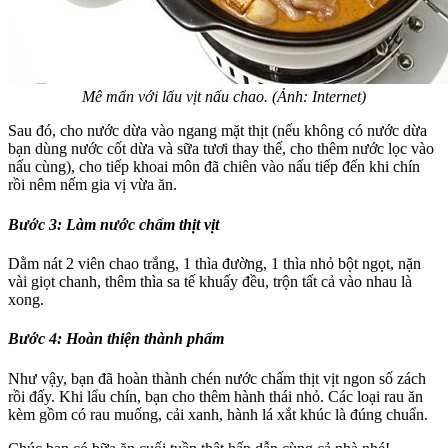
Mê mẩn với lẩu vịt nấu chao. (Ảnh: Internet)
Sau đó, cho nước dừa vào ngang mặt thịt (nếu không có nước dừa
bạn dùng nước cốt dừa và sữa tươi thay thế, cho thêm nước lọc vào
nấu cùng), cho tiếp khoai môn đã chiên vào nấu tiếp đến khi chín
rồi nêm nếm gia vị vừa ăn.
Bước 3: Làm nước chấm thịt vịt
Dằm nát 2 viên chao trắng, 1 thìa đường, 1 thìa nhỏ bột ngọt, nặn
vài giọt chanh, thêm thìa sa tế khuấy đều, trộn tất cả vào nhau là
xong.
Bước 4: Hoàn thiện thành phẩm
Như vậy, bạn đã hoàn thành chén nước chấm thịt vịt ngon số zách
rồi đấy. Khi lẩu chín, bạn cho thêm hành thái nhỏ. Các loại rau ăn
kèm gồm có rau muống, cải xanh, hành lá xắt khúc là đúng chuẩn.