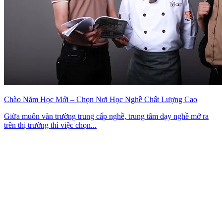
Chào Năm Học Mới – Chọn Nơi Học Nghề Chất Lượng Cao
Giữa muôn vàn trường trung cấp nghề, trung tâm dạy nghề mở ra
trên thị trường thì việc chọn...