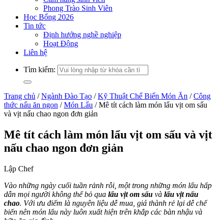
Phong Trào Sinh Viên
Học Bổng 2026
Tin tức
Định hướng nghề nghiệp
Hoạt Động
Liên hệ
Tìm kiếm:
Trang chủ
/
Ngành Đào Tạo
/
Kỹ Thuật Chế Biến Món Ăn
/
Công
thức nấu ăn ngon
/
Món Lẩu
/
Mê tít cách làm món lẩu vịt om sấu
và vịt nấu chao ngon đơn giản
Mê tít cách làm món lẩu vịt om sấu và vịt
nấu chao ngon đơn giản
Lập Chef
Vào những ngày cuối tuần rảnh rỗi, một trong những món lẩu hấp
dẫn mọi người không thể bỏ qua
lẩu vịt om sấu
và
lẩu vịt nấu
chao
. Với ưu điểm là nguyên liệu dễ mua, giá thành rẻ lại dễ chế
biến nên món lẩu này luôn xuất hiện trên khắp các bàn nhậu và