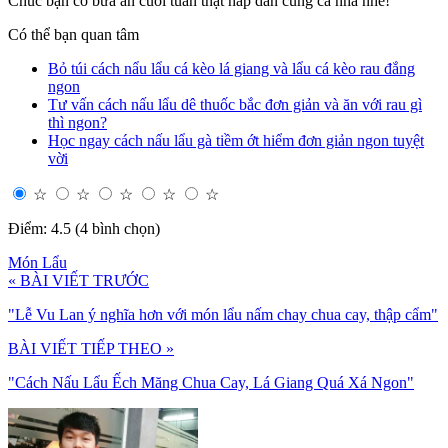
Chúc bạn có bữa ăn cuối tuần thật hấp dẫn cùng cả nhà nhé!
Có thể bạn quan tâm
Bỏ túi cách nẩu lẩu cá kèo lá giang và lẩu cá kèo rau đắng
ngon
Tư vấn cách nấu lẩu dê thuốc bắc đơn giản và ăn với rau gì
thì ngon?
Học ngay cách nấu lẩu gà tiềm ớt hiểm đơn giản ngon tuyệt
vời
☆
☆
☆
☆
☆
Điểm: 4.5 (4 bình chọn)
Món Lẩu
« BÀI VIẾT TRƯỚC
"Lễ Vu Lan ý nghĩa hơn với món lẩu nấm chay chua cay, thập cẩm"
BÀI VIẾT TIẾP THEO »
"Cách Nấu Lẩu Ếch Măng Chua Cay, Lá Giang Quá Xá Ngon"