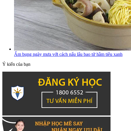
Ấm bụng ngày mưa với cách nấu lẩu bao tử hầm tiêu xanh
Ý kiến của bạn