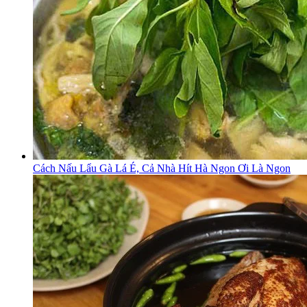
Cách Nấu Lẩu Gà Lá É, Cả Nhà Hít Hà Ngon Ơi Là Ngon