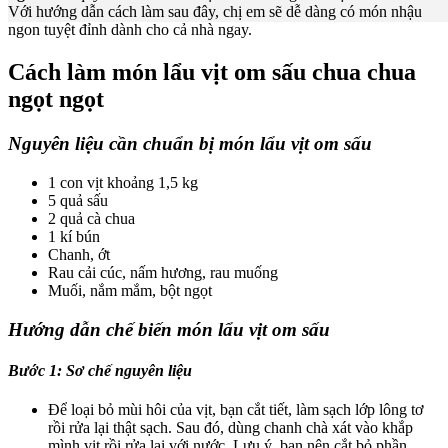
Với hướng dẫn cách làm sau đây, chị em sẽ dễ dàng có món nhậu
ngon tuyệt đỉnh dành cho cả nhà ngay.
Cách làm món lẩu vịt om sấu chua chua
ngọt ngọt
Nguyên liệu cần chuẩn bị món lẩu vịt om sấu
1 con vịt khoảng 1,5 kg
5 quả sấu
2 quả cà chua
1 kí bún
Chanh, ớt
Rau cải cúc, nấm hương, rau muống
Muối, nắm mắm, bột ngọt
Hướng dẫn chế biến món lẩu vịt om sấu
Bước 1: Sơ chế nguyên liệu
Để loại bỏ mùi hôi của vịt, bạn cắt tiết, làm sạch lớp lông tơ
rồi rửa lại thật sạch. Sau đó, dùng chanh chà xát vào khắp
mình vịt rồi rửa lại với nước. Lưu ý, bạn nên cắt bỏ phần