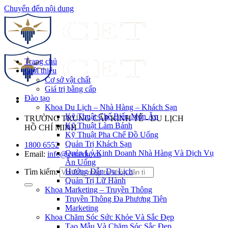
Chuyển đến nội dung
Trang chủ
Giới thiệu
Cơ sở vật chất
Giá trị bằng cấp
Đào tạo
Khoa Du Lịch – Nhà Hàng – Khách Sạn
Kỹ Thuật Chế Biến Món Ăn
TRƯỜNG TRUNG CẤP KINH TẾ - DU LỊCH
Kỹ Thuật Làm Bánh
HỒ CHÍ MINH
Kỹ Thuật Pha Chế Đồ Uống
Quản Trị Khách Sạn
1800 6552
Quản Lý Kinh Doanh Nhà Hàng Và Dịch Vụ
Email:
info@cet.edu.vn
Ăn Uống
Hướng Dẫn Du Lịch
Tìm kiếm:
Quản Trị Lữ Hành
Khoa Marketing – Truyền Thông
Truyền Thông Đa Phương Tiện
Marketing
Khoa Chăm Sóc Sức Khỏe Và Sắc Đẹp
Tạo Mẫu Và Chăm Sóc Sắc Đẹp