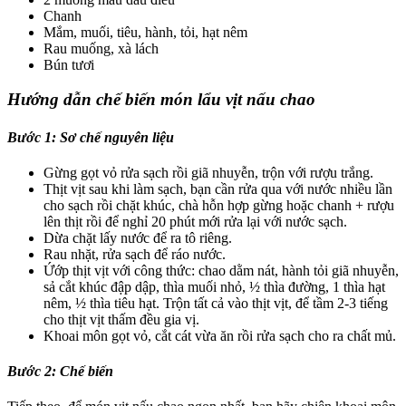
Chanh
Mắm, muối, tiêu, hành, tỏi, hạt nêm
Rau muống, xà lách
Bún tươi
Hướng dẫn chế biến món lẩu vịt nấu chao
Bước 1: Sơ chế nguyên liệu
Gừng gọt vỏ rửa sạch rồi giã nhuyễn, trộn với rượu trắng.
Thịt vịt sau khi làm sạch, bạn cần rửa qua với nước nhiều lần
cho sạch rồi chặt khúc, chà hỗn hợp gừng hoặc chanh + rượu
lên thịt rồi để nghỉ 20 phút mới rửa lại với nước sạch.
Dừa chặt lấy nước để ra tô riêng.
Rau nhặt, rửa sạch để ráo nước.
Ứớp thịt vịt với công thức: chao dằm nát, hành tỏi giã nhuyễn,
sả cắt khúc đập dập, thìa muối nhỏ, ½ thìa đường, 1 thìa hạt
nêm, ½ thìa tiêu hạt. Trộn tất cả vào thịt vịt, để tầm 2-3 tiếng
cho thịt vịt thấm đều gia vị.
Khoai môn gọt vỏ, cắt cát vừa ăn rồi rửa sạch cho ra chất mủ.
Bước 2: Chế biến