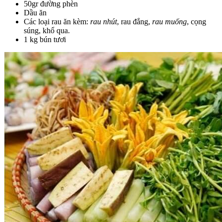
50gr đường phèn
Dầu ăn
Các loại rau ăn kèm:
rau nhút
, rau đắng,
rau muống
, cọng
súng, khổ qua.
1 kg bún tươi