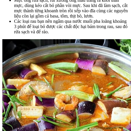
Mực ống rửa sạch, rút xương ống màu trắng ra khỏi thân
mực, dùng kéo cắt bỏ phần vòi mực. Sau khi đã làm sạch, cắt
mực thành từng khoanh tròn rồi xếp vào đĩa cùng các nguyên
liệu còn lại gồm cá basa, tôm, thịt bò, lươn.
Các loại rau bạn nên ngâm qua nước muối pha loãng khoảng
3 phút để loại bỏ được các chất độc hại bám trong rau, sau đó
rửa sạch và để ráo.