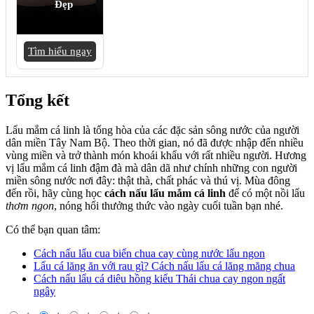
Đẹp
Tìm hiểu ngay
Tổng kết
Lẩu mắm cá linh là tổng hòa của các đặc sản sông nước của người
dân miền Tây Nam Bộ. Theo thời gian, nó đã được nhập đến nhiều
vùng miền và trở thành món khoái khẩu với rất nhiều người. Hương
vị lẩu mắm cá linh đậm đà mà dân dã như chính những con người
miền sông nước nơi đây: thật thà, chất phác và thú vị. Mùa đông
đến rồi, hãy cùng học
cách nấu lẩu mắm cá linh
để có một nồi lẩu
thơm ngon
, nóng hổi thưởng thức vào ngày cuối tuần bạn nhé.
Có thể bạn quan tâm:
Cách nấu lẩu cua biển chua cay cùng nước lẩu ngon
Lẩu cá lăng ăn với rau gì? Cách nấu lẩu cá lăng măng chua
Cách nấu lẩu cá diêu hồng kiểu Thái chua cay ngon ngất
ngây