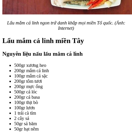
Lẩu mắm cá linh ngon trứ danh khắp mọi miền Tổ quốc. (Ảnh:
Internet)
Lẩu mắm cá linh miền Tây
Nguyên liệu nấu lẩu mắm cá linh
500gr xương heo
200gr mắm cá linh
100gr mắm cá sặc
200gr tôm tươi
200gr mực ống
500gr cá lóc
200gr cá basa
100gr thịt bò
100gr lươn
1 trái cà tím
2 cây sả
50gr sả băm
50gr hạt nêm