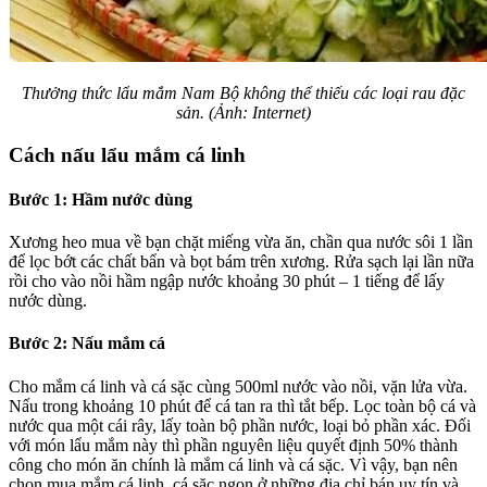
Thưởng thức lẩu mắm Nam Bộ không thể thiếu các loại rau đặc
sản. (Ảnh: Internet)
Cách nấu lẩu mắm cá linh
Bước 1: Hầm nước dùng
Xương heo mua về bạn chặt miếng vừa ăn, chần qua nước sôi 1 lần
để lọc bớt các chất bẩn và bọt bám trên xương. Rửa sạch lại lần nữa
rồi cho vào nồi hầm ngập nước khoảng 30 phút – 1 tiếng để lấy
nước dùng.
Bước 2: Nấu mắm cá
Cho mắm cá linh và cá sặc cùng 500ml nước vào nồi, vặn lửa vừa.
Nấu trong khoảng 10 phút để cá tan ra thì tắt bếp. Lọc toàn bộ cá và
nước qua một cái rây, lấy toàn bộ phần nước, loại bỏ phần xác. Đối
với món lẩu mắm này thì phần nguyên liệu quyết định 50% thành
công cho món ăn chính là mắm cá linh và cá sặc. Vì vậy, bạn nên
chọn mua mắm cá linh, cá sặc ngon ở những địa chỉ bán uy tín và