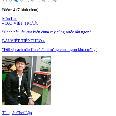
☆
☆
☆
☆
☆
Điểm: 4 (7 bình chọn)
Món Lẩu
« BÀI VIẾT TRƯỚC
"Cách nấu lẩu cua biển chua cay cùng nước lẩu ngon"
BÀI VIẾT TIẾP THEO »
"Đổi vị cách nấu lẩu cá đuối măng chua ngon khó cưỡng"
Tác giả: Chef Lập