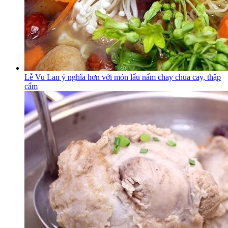
Lễ Vu Lan ý nghĩa hơn với món lẩu nấm chay chua cay, thập
cẩm