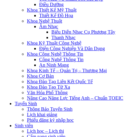
Điều Dưỡng
Khoa Thiết Kế Mỹ Thuật
Thiết Kế Đồ Họa
Khoa Nghệ Thuật
Âm Nhạc
Biểu Diễn Nhạc Cụ Phương Tây
Thanh Nhạc
Khoa Kỹ Thuật Công Nghệ
Điện Công Nghiệp Và Dân Dụng
Khoa Công Nghệ Thông Tin
Công Nghệ Thông Tin
An Ninh Mạng
Khoa Kinh Tế – Quản Trị – Thương Mại
Khoa Cơ Bản
Khoa Đào Tạo Liên Kết Quốc Tế
Khoa Đào Tạo Từ Xa
Văn Hóa Phổ Thông
Nâng Cao Năng Lực Tiếng Anh – Chuẩn TOEIC
Tuyển Sinh
Thông Báo Tuyển Sinh
Lịch khai giảng
Phiếu đăng ký nhập học
Sinh viên
Lịch học – Lịch thi
Cẩm nang sinh viên