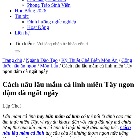
Phong Trào Sinh Viên
Học Bổng 2026
Tin tức
Định hướng nghề nghiệp
Hoạt Động
Liên hệ
Tìm kiếm:
Trang chủ
/
Ngành Đào Tạo
/
Kỹ Thuật Chế Biến Món Ăn
/
Công
thức nấu ăn ngon
/
Món Lẩu
/
Cách nấu lẩu mắm cá linh miền Tây
ngon đậm đà ngất ngây
Cách nấu lẩu mắm cá linh miền Tây ngon
đậm đà ngất ngây
Lập Chef
Lẩu mắm cá linh
hay bún mắm cá linh
có thể nói là đỉnh cao của
ẩm thực miền Tây, vì vậy du khách đến với vùng đất này mà chưa
từng thử qua lẩu mắm cá linh thì thật là một điều đáng tiếc.
Cách
nấu lẩu mắm cá linh
tuy cầu cầu kì nhưng thơm ngon nức tiếng