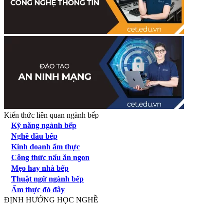
Kiến thức liên quan ngành bếp
Kỹ năng ngành bếp
Nghề đầu bếp
Kinh doanh ẩm thực
Công thức nấu ăn ngon
Mẹo hay nhà bếp
Thuật ngữ ngành bếp
Ẩm thực đó đây
ĐỊNH HƯỚNG HỌC NGHỀ