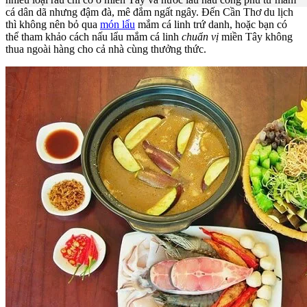
cá dân dã nhưng đậm đà, mê đắm ngất ngây. Đến Cần Thơ du lịch
thì không nên bỏ qua
món lẩu
mắm cá linh trứ danh, hoặc bạn có
thể tham khảo cách nấu lẩu mắm cá linh
chuẩn vị
miền Tây không
thua ngoài hàng cho cả nhà cùng thưởng thức.