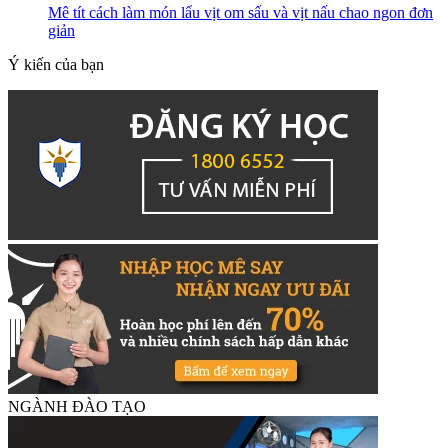
Mê tít cách làm món lẩu vịt om sấu và vịt nấu chao ngon đơn
giản
Ý kiến của bạn
NGÀNH ĐÀO TẠO