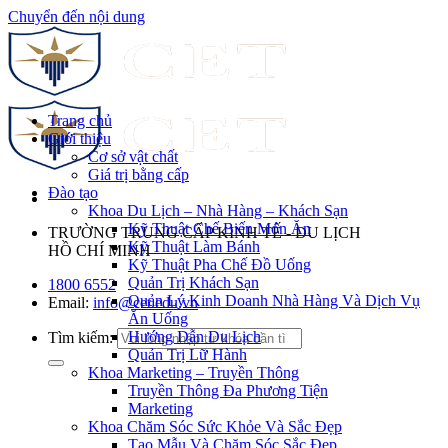
Chuyển đến nội dung
Trang chủ
Giới thiệu
Cơ sở vật chất
Giá trị bằng cấp
Đào tạo
Khoa Du Lịch – Nhà Hàng – Khách Sạn
Kỹ Thuật Chế Biến Món Ăn
TRƯỜNG TRUNG CẤP KINH TẾ - DU LỊCH
Kỹ Thuật Làm Bánh
HỒ CHÍ MINH
Kỹ Thuật Pha Chế Đồ Uống
Quản Trị Khách Sạn
1800 6552
Quản Lý Kinh Doanh Nhà Hàng Và Dịch Vụ
Email:
info@cet.edu.vn
Ăn Uống
Hướng Dẫn Du Lịch
Tìm kiếm:
Quản Trị Lữ Hành
Khoa Marketing – Truyền Thông
Truyền Thông Đa Phương Tiện
Marketing
Khoa Chăm Sóc Sức Khỏe Và Sắc Đẹp
Tạo Mẫu Và Chăm Sóc Sắc Đẹp