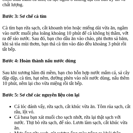
chất lượng.
Bước 3: Sơ chế cà tím
Cà tím bạn rửa sạch, cắt khoanh tròn hoặc miếng dài vừa ăn, ngâm
vào nước muối pha loãng khoảng 10 phút để cà không bị thâm, vớt
ra để ráo nước. Sau đó, bạn cho dầu ăn vào chảo, phi thơm sả băm,
khi sả tỏa mùi thơm, bạn thả cà tím vào đảo đều khoảng 3 phút rồi
tắt bếp.
Bước 4: Hoàn thành nấu nước dùng
Sau khi xương hầm đủ mềm, bạn cho hỗn hợp nước mắm cá, sả cây
đập dập, cà tím, hạt nêm, đường phèn vào nồi nước dùng, nấu thêm
10 phút, nêm lại cho vừa miệng rồi tắt bếp.
Bước 5: Sơ chế các nguyên liệu còn lại
Cá lóc đánh vẩy, rửa sạch, cắt khúc vừa ăn. Tôm rủa sạch, cắt
râu, lột vỏ.
Cá basa bạn xát muối cho sạch nhớt, rửa lại thật sạch với
nước. Thịt bò rửa sạch, để ráo. Lươn làm sạch, cắt khúc vừa
ăn.