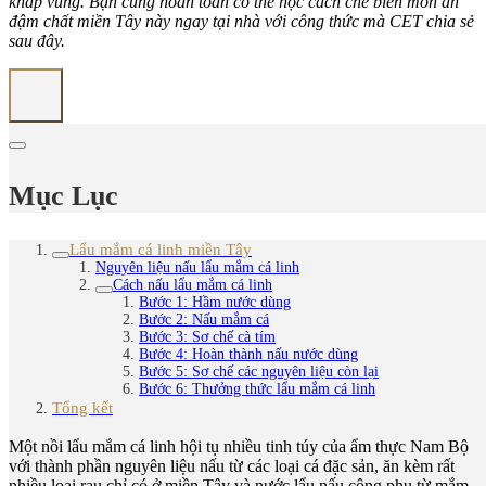
khắp vùng. Bạn cũng hoàn toàn có thể học cách chế biến món ăn
đậm chất miền Tây này ngay tại nhà với công thức mà CET chia sẻ
sau đây.
Mục Lục
Lẩu mắm cá linh miền Tây
Nguyên liệu nấu lẩu mắm cá linh
Cách nấu lẩu mắm cá linh
Bước 1: Hầm nước dùng
Bước 2: Nấu mắm cá
Bước 3: Sơ chế cà tím
Bước 4: Hoàn thành nấu nước dùng
Bước 5: Sơ chế các nguyên liệu còn lại
Bước 6: Thưởng thức lẩu mắm cá linh
Tổng kết
Một nồi lẩu mắm cá linh hội tụ nhiều tinh túy của ẩm thực Nam Bộ
với thành phần nguyên liệu nấu từ các loại cá đặc sản, ăn kèm rất
nhiều loại rau chỉ có ở miền Tây và nước lẩu nấu công phu từ mắm