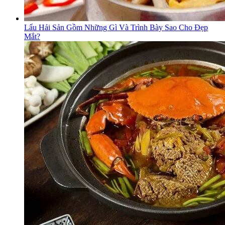
Lẩu Hải Sản Gồm Những Gì Và Trình Bày Sao Cho Đẹp
Mắt?