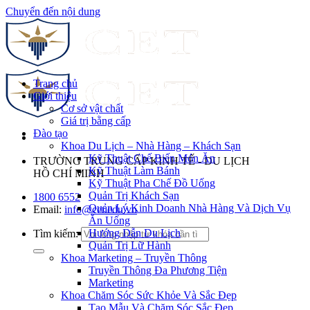
Chuyển đến nội dung
Trang chủ
Giới thiệu
Cơ sở vật chất
Giá trị bằng cấp
Đào tạo
Khoa Du Lịch – Nhà Hàng – Khách Sạn
Kỹ Thuật Chế Biến Món Ăn
TRƯỜNG TRUNG CẤP KINH TẾ - DU LỊCH
Kỹ Thuật Làm Bánh
HỒ CHÍ MINH
Kỹ Thuật Pha Chế Đồ Uống
Quản Trị Khách Sạn
1800 6552
Quản Lý Kinh Doanh Nhà Hàng Và Dịch Vụ
Email:
info@cet.edu.vn
Ăn Uống
Hướng Dẫn Du Lịch
Tìm kiếm:
Quản Trị Lữ Hành
Khoa Marketing – Truyền Thông
Truyền Thông Đa Phương Tiện
Marketing
Khoa Chăm Sóc Sức Khỏe Và Sắc Đẹp
Tạo Mẫu Và Chăm Sóc Sắc Đẹp