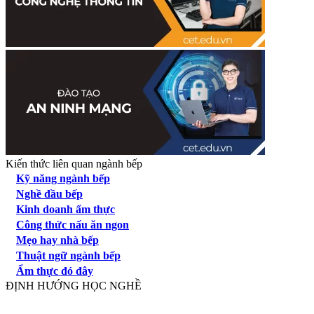
Kiến thức liên quan ngành bếp
Kỹ năng ngành bếp
Nghề đầu bếp
Kinh doanh ẩm thực
Công thức nấu ăn ngon
Mẹo hay nhà bếp
Thuật ngữ ngành bếp
Ẩm thực đó đây
ĐỊNH HƯỚNG HỌC NGHỀ