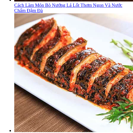
Cách Làm Món Bò Nướng Lá Lốt Thơm Ngon Và Nước
Chấm Đậm Đà