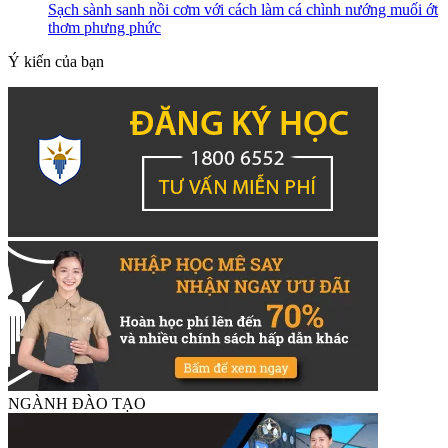
Sạch sành sanh nồi cơm với cách làm cá chình nướng muối ớt
thơm phưng phức
Ý kiến của bạn
NGÀNH ĐÀO TẠO