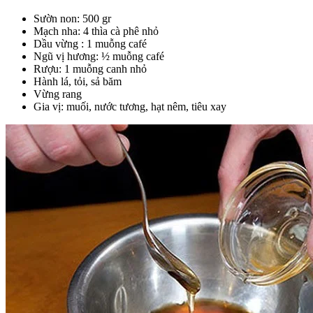
Sườn non: 500 gr
Mạch nha: 4 thìa cà phê nhỏ
Dầu vừng : 1 muỗng café
Ngũ vị hương: ½ muỗng café
Rượu: 1 muỗng canh nhỏ
Hành lá, tỏi, sả băm
Vừng rang
Gia vị: muối, nước tương, hạt nêm, tiêu xay