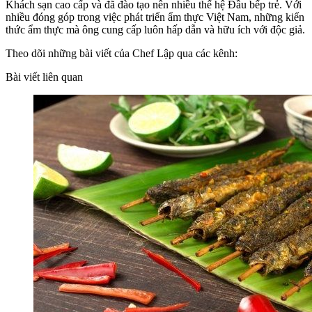
Khách sạn cao cấp và đã đào tạo nên nhiều thế hệ Đầu bếp trẻ. Với
nhiều đóng góp trong việc phát triển ẩm thực Việt Nam, những kiến
thức ẩm thực mà ông cung cấp luôn hấp dẫn và hữu ích với độc giả.
Theo dõi những bài viết của Chef Lập qua các kênh:
Bài viết liên quan