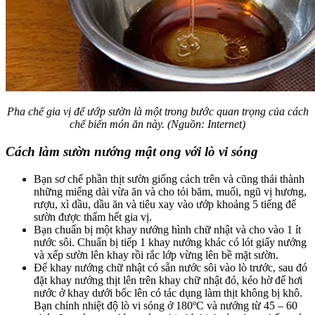
Pha chế gia vị để ướp sườn là một trong bước quan trọng của cách
chế biến món ăn này. (Nguồn: Internet)
Cách làm sườn nướng mật ong với lò vi sóng
Bạn sơ chế phần thịt sườn giống cách trên và cũng thái thành
những miếng dài vừa ăn và cho tỏi băm, muối, ngũ vị hương,
rượu, xì dầu, dầu ăn và tiêu xay vào ướp khoảng 5 tiếng để
sườn được thấm hết gia vị.
Bạn chuẩn bị một khay nướng hình chữ nhật và cho vào 1 ít
nước sôi. Chuẩn bị tiếp 1 khay nướng khác có lót giấy nướng
và xếp sườn lên khay rồi rắc lớp vừng lên bề mặt sườn.
Để khay nướng chữ nhật có sẵn nước sôi vào lò trước, sau đó
đặt khay nướng thịt lên trên khay chữ nhật đó, kéo hờ để hơi
nước ở khay dưới bốc lên có tác dụng làm thịt không bị khô.
Bạn chỉnh nhiệt độ lò vi sóng ở 180ºC và nướng từ 45 – 60