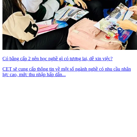
Có bằng cấp 2 nên học nghề gì có tương lai, dễ xin việc?
CET sẽ cung cấp thông tin về một số ngành nghề có nhu cầu nhân
lực cao, mức thu nhập hấp dẫn...