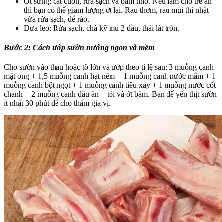
Ớt sừng: cắt cuốn, rửa sạch và băm nhỏ. Nếu làm cho trẻ ăn
thì bạn có thể giảm lượng ớt lại. Rau thơm, rau mùi thì nhặt
vừa rửa sạch, để ráo.
Dưa leo: Rửa sạch, chà kỹ mủ 2 đầu, thái lát tròn.
Bước 2: Cách ướp sườn nướng ngon và mềm
Cho sườn vào thau hoặc tô lớn và ướp theo tỉ lệ sau: 3 muỗng canh
mật ong + 1,5 muỗng canh hạt nêm + 1 muỗng canh nước mắm + 1
muỗng canh bột ngọt + 1 muỗng canh tiêu xay + 1 muỗng nước cốt
chanh + 2 muỗng canh dầu ăn + tỏi và ớt băm. Bạn để yên thịt sườn
ít nhất 30 phút để cho thấm gia vị.