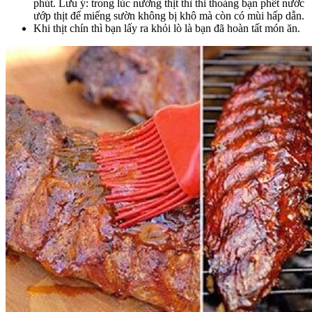
phút. Lưu ý: trong lúc nướng thịt thì thi thoảng bạn phết nước
ướp thịt để miếng sườn không bị khô mà còn có mùi hấp dẫn.
Khi thịt chín thì bạn lấy ra khỏi lò là bạn đã hoàn tất món ăn.