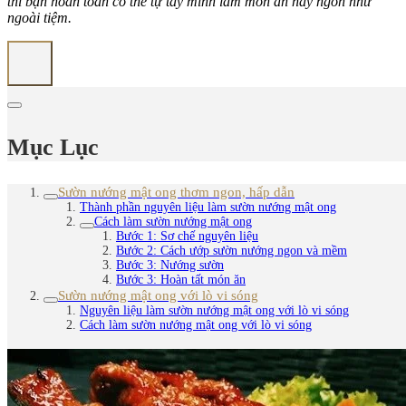
thì bạn hoàn toàn có thể tự tay mình làm món ăn này ngon như
ngoài tiệm.
Mục Lục
Sườn nướng mật ong thơm ngon, hấp dẫn
Thành phần nguyên liệu làm sườn nướng mật ong
Cách làm sườn nướng mật ong
Bước 1: Sơ chế nguyên liệu
Bước 2: Cách ướp sườn nướng ngon và mềm
Bước 3: Nướng sườn
Bước 3: Hoàn tất món ăn
Sườn nướng mật ong với lò vi sóng
Nguyên liệu làm sườn nướng mật ong với lò vi sóng
Cách làm sườn nướng mật ong với lò vi sóng