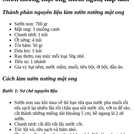
Thành phần nguyên liệu làm sườn nướng mật ong
Sườn non: 700 gr
Mật ong: 3 muỗng canh
Chanh tươi: 1 trái
Ớt sừng: 4 trái
Tỏi băm: 50 gr
Dưa leo: 1 trái
Rau thơm, rau mùi: mỗi loại 50g nhé.
Tiêu sọ: 1 nhánh
Gia vị: hạt nêm, nước mắm, muối, tiêu bột, ớt bột, dầu ăn.
Cách làm sườn nướng mật ong
Bước 1: Sơ chế nguyên liệu
Sườn non sau khi mua về thì bạn rửa qua nước pha muối rồi
rửa sạch lại nhiều lần rồi chần qua nồi nước sôi, vớt ra để ráo,
cắt thành những miếng dài khoảng 5 cm, bề ngang là 2 dẻ
sườn.
Chanh tươi: cắt đôi vắt lấy nước cốt.
Tỏi: lột vỏ, rửa sạch và băm nhỏ.