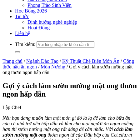
Phong Trào Sinh Viên
Học Bổng 2026
Tin tức
Định hướng nghề nghiệp
Hoạt Động
Liên hệ
Tìm kiếm:
Trang chủ
/
Ngành Đào Tạo
/
Kỹ Thuật Chế Biến Món Ăn
/
Công
thức nấu ăn ngon
/
Món Nướng
/
Gợi ý cách làm sườn nướng mật
ong thơm ngon hấp dẫn
Gợi ý cách làm sườn nướng mật ong thơm
ngon hấp dẫn
Lập Chef
Nếu bạn đang muốn làm một món gì đó là lạ để làm cho bữa ăn
của cả nhà trở nên hấp dẫn và làm cho mọi người ăn ngon miệng
hơn thì sườn nướng mật ong rất đáng để cân nhắc. Với
cách làm
sườn nướng mật ong
thơm ngon từ các Đầu bếp của Cet.edu.vn