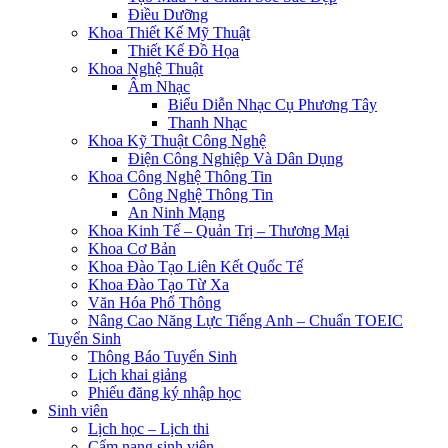
Điều Dưỡng
Khoa Thiết Kế Mỹ Thuật
Thiết Kế Đồ Họa
Khoa Nghệ Thuật
Âm Nhạc
Biểu Diễn Nhạc Cụ Phương Tây
Thanh Nhạc
Khoa Kỹ Thuật Công Nghệ
Điện Công Nghiệp Và Dân Dụng
Khoa Công Nghệ Thông Tin
Công Nghệ Thông Tin
An Ninh Mạng
Khoa Kinh Tế – Quản Trị – Thương Mại
Khoa Cơ Bản
Khoa Đào Tạo Liên Kết Quốc Tế
Khoa Đào Tạo Từ Xa
Văn Hóa Phổ Thông
Nâng Cao Năng Lực Tiếng Anh – Chuẩn TOEIC
Tuyển Sinh
Thông Báo Tuyển Sinh
Lịch khai giảng
Phiếu đăng ký nhập học
Sinh viên
Lịch học – Lịch thi
Cẩm nang sinh viên