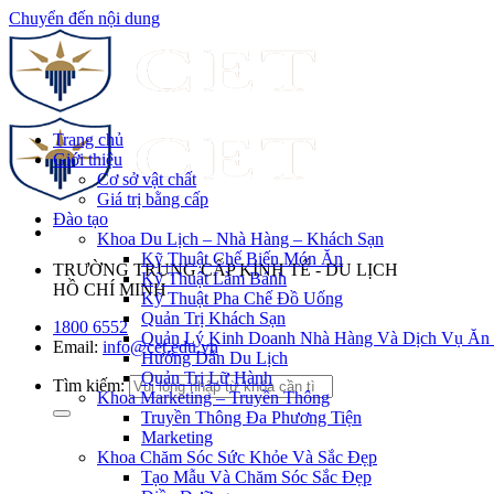
Chuyển đến nội dung
Trang chủ
Giới thiệu
Cơ sở vật chất
Giá trị bằng cấp
Đào tạo
Khoa Du Lịch – Nhà Hàng – Khách Sạn
Kỹ Thuật Chế Biến Món Ăn
TRƯỜNG TRUNG CẤP KINH TẾ - DU LỊCH
Kỹ Thuật Làm Bánh
HỒ CHÍ MINH
Kỹ Thuật Pha Chế Đồ Uống
Quản Trị Khách Sạn
1800 6552
Quản Lý Kinh Doanh Nhà Hàng Và Dịch Vụ Ăn
Email:
info@cet.edu.vn
Hướng Dẫn Du Lịch
Quản Trị Lữ Hành
Tìm kiếm:
Khoa Marketing – Truyền Thông
Truyền Thông Đa Phương Tiện
Marketing
Khoa Chăm Sóc Sức Khỏe Và Sắc Đẹp
Tạo Mẫu Và Chăm Sóc Sắc Đẹp