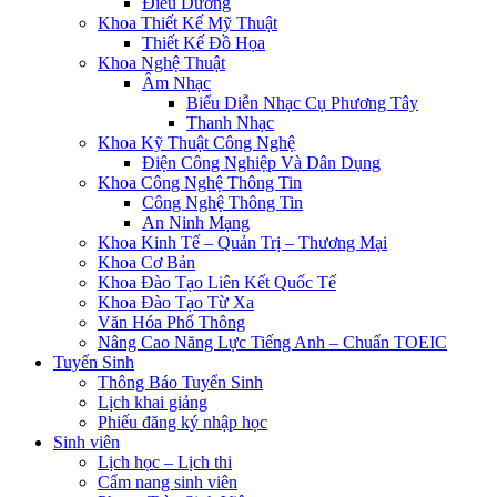
Điều Dưỡng
Khoa Thiết Kế Mỹ Thuật
Thiết Kế Đồ Họa
Khoa Nghệ Thuật
Âm Nhạc
Biểu Diễn Nhạc Cụ Phương Tây
Thanh Nhạc
Khoa Kỹ Thuật Công Nghệ
Điện Công Nghiệp Và Dân Dụng
Khoa Công Nghệ Thông Tin
Công Nghệ Thông Tin
An Ninh Mạng
Khoa Kinh Tế – Quản Trị – Thương Mại
Khoa Cơ Bản
Khoa Đào Tạo Liên Kết Quốc Tế
Khoa Đào Tạo Từ Xa
Văn Hóa Phổ Thông
Nâng Cao Năng Lực Tiếng Anh – Chuẩn TOEIC
Tuyển Sinh
Thông Báo Tuyển Sinh
Lịch khai giảng
Phiếu đăng ký nhập học
Sinh viên
Lịch học – Lịch thi
Cẩm nang sinh viên