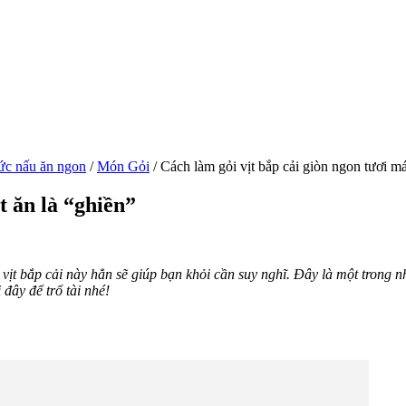
ức nấu ăn ngon
/
Món Gỏi
/
Cách làm gỏi vịt bắp cải giòn ngon tươi má
t ăn là “ghiền”
vịt bắp cải này hẳn sẽ giúp bạn khỏi cần suy nghĩ. Đây là một trong 
đây để trổ tài nhé!