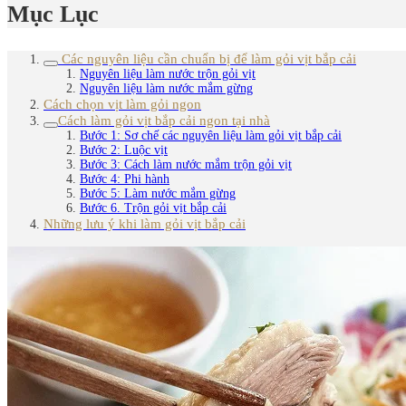
Mục Lục
Các nguyên liệu cần chuẩn bị để làm gỏi vịt bắp cải
Nguyên liệu làm nước trộn gỏi vịt
Nguyên liệu làm nước mắm gừng
Cách chọn vịt làm gỏi ngon
Cách làm gỏi vịt bắp cải ngon tại nhà
Bước 1: Sơ chế các nguyên liệu làm gỏi vịt bắp cải
Bước 2: Luộc vịt
Bước 3: Cách làm nước mắm trộn gỏi vịt
Bước 4: Phi hành
Bước 5: Làm nước mắm gừng
Bước 6. Trộn gỏi vịt bắp cải
Những lưu ý khi làm gỏi vịt bắp cải