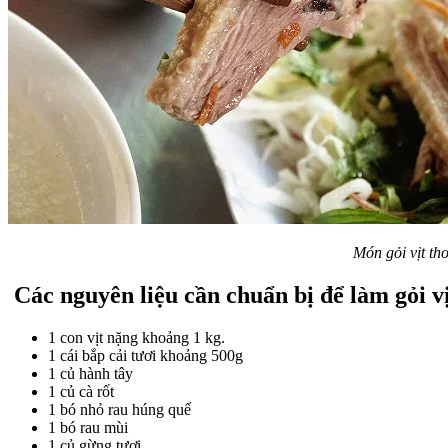
Món gỏi vịt th
Các nguyên liệu cần chuẩn bị để làm gỏi vị
1 con vịt nặng khoảng 1 kg.
1 cái bắp cải tươi khoảng 500g
1 củ hành tây
1 củ cà rốt
1 bó nhỏ rau húng quế
1 bó rau mùi
1 củ gừng tươi