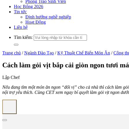
Phong Trào Sinh Viên
Học Bổng 2026
Tin tức
Định hướng nghề nghiệp
Hoạt Động
Liên hệ
Tìm kiếm:
Trang chủ
/
Ngành Đào Tạo
/
Kỹ Thuật Chế Biến Món Ăn
/
Công th
Cách làm gỏi vịt bắp cải giòn ngon tươi má
Lập Chef
Nếu đang tìm một món ăn ngon “đổi vị” cho cả nhà thì cách làm gỏi 
nội trợ yêu thích. Cùng CET xem ngay bí quyết làm gỏi vịt ngon dưới 