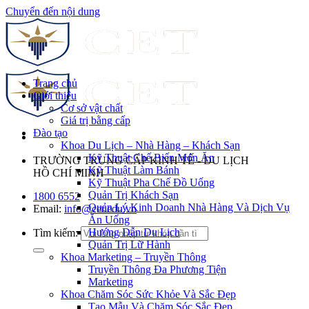
Chuyển đến nội dung
Trang chủ
Giới thiệu
Cơ sở vật chất
Giá trị bằng cấp
Đào tạo
Khoa Du Lịch – Nhà Hàng – Khách Sạn
Kỹ Thuật Chế Biến Món Ăn
TRƯỜNG TRUNG CẤP KINH TẾ - DU LỊCH
Kỹ Thuật Làm Bánh
HỒ CHÍ MINH
Kỹ Thuật Pha Chế Đồ Uống
Quản Trị Khách Sạn
1800 6552
Quản Lý Kinh Doanh Nhà Hàng Và Dịch Vụ
Email:
info@cet.edu.vn
Ăn Uống
Hướng Dẫn Du Lịch
Tìm kiếm:
Quản Trị Lữ Hành
Khoa Marketing – Truyền Thông
Truyền Thông Đa Phương Tiện
Marketing
Khoa Chăm Sóc Sức Khỏe Và Sắc Đẹp
Tạo Mẫu Và Chăm Sóc Sắc Đẹp