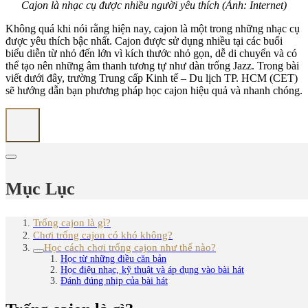
Cajon là nhạc cụ được nhiều người yêu thích (Ảnh: Internet)
Không quá khi nói rằng hiện nay, cajon là một trong những nhạc cụ
được yêu thích bậc nhất. Cajon được sử dụng nhiều tại các buổi
biểu diễn từ nhỏ đến lớn vì kích thước nhỏ gọn, dễ di chuyển và có
thể tạo nên những âm thanh tương tự như dàn trống Jazz. Trong bài
viết dưới đây, trường Trung cấp Kinh tế – Du lịch TP. HCM (CET)
sẽ hướng dẫn bạn phương pháp học cajon hiệu quả và nhanh chóng.
Mục Lục
Trống cajon là gì?
Chơi trống cajon có khó không?
Học cách chơi trống cajon như thế nào?
Học từ những điều căn bản
Học điệu nhạc, kỹ thuật và áp dụng vào bài hát
Đánh đúng nhịp của bài hát