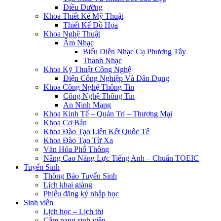
Điều Dưỡng
Khoa Thiết Kế Mỹ Thuật
Thiết Kế Đồ Họa
Khoa Nghệ Thuật
Âm Nhạc
Biểu Diễn Nhạc Cụ Phương Tây
Thanh Nhạc
Khoa Kỹ Thuật Công Nghệ
Điện Công Nghiệp Và Dân Dụng
Khoa Công Nghệ Thông Tin
Công Nghệ Thông Tin
An Ninh Mạng
Khoa Kinh Tế – Quản Trị – Thương Mại
Khoa Cơ Bản
Khoa Đào Tạo Liên Kết Quốc Tế
Khoa Đào Tạo Từ Xa
Văn Hóa Phổ Thông
Nâng Cao Năng Lực Tiếng Anh – Chuẩn TOEIC
Tuyển Sinh
Thông Báo Tuyển Sinh
Lịch khai giảng
Phiếu đăng ký nhập học
Sinh viên
Lịch học – Lịch thi
Cẩm nang sinh viên