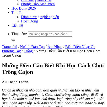
Phong Trào Sinh Viên
Học Bổng 2026
Tin tức
Định hướng nghề nghiệp
Hoạt Động
Liên hệ
Tìm kiếm:
Trang chủ
/
Ngành Đào Tạo
/
Âm Nhạc
/
Biểu Diễn Nhạc Cụ
Phương Tây
/
Trống
/
Những Điều Cần Biết Khi Học Cách Chơi
Trống Cajon
Những Điều Cần Biết Khi Học Cách Chơi
Trống Cajon
Âu Thanh Thanh
Cajon là nhạc cụ nhỏ gọn, đơn giản nhưng vẫn tạo ra nhiều âm
thanh sống động, mạnh mẽ.
Cách chơi trống cajon
cũng rất dễ và
bạn hoàn toàn có thể làm chủ được loại trống này chỉ sau một thời
gian ngắn luyện tập. Nếu đang có ý định học chơi loại nhạc cụ này,