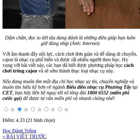
Dậm chân, đọc to tiết tấu đang đánh là những điều giúp bạn luôn
giữ đúng nhịp (Ảnh: Internet)
Với âm thanh đầy nội lực, cách chơi đơn giản và dễ dàng di chuyển,
cajon là nhạc cụ phổ biến và được rất nhiều người theo học. Hy
vọng với bài viết này, các bạn đã biết được phương pháp học
cách
chơi trống cajon
và sẽ sớm thành thục loại nhạc cụ này.
Nếu đang muốn tìm một địa chỉ học nhạc uy tín, chuyên nghiệp và
muốn tìm hiểu kỹ hơn về ngành
Biểu diễn nhạc cụ Phương Tây
tại
CET
, bạn hãy liên hệ ngay tới số tổng đài
1800 6552
(
miễn phí
cước gọi
) để được tư vấn miễn phí và nhanh chóng nhé!
☆
☆
☆
☆
☆
Điểm: 4.33 (21 bình chọn)
Học Đánh Trống
« BÀI VIẾT TRƯỚC