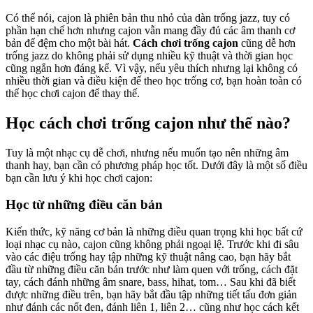
Có thể nói, cajon là phiên bản thu nhỏ của dàn trống jazz, tuy có
phần hạn chế hơn nhưng cajon vẫn mang đầy đủ các âm thanh cơ
bản để đệm cho một bài hát.
Cách chơi trống cajon
cũng dễ hơn
trống jazz do không phải sử dụng nhiều kỹ thuật và thời gian học
cũng ngắn hơn đáng kể. Vì vậy, nếu yêu thích nhưng lại không có
nhiều thời gian và điều kiện để theo học trống cơ, bạn hoàn toàn có
thể học chơi cajon để thay thế.
Học cách chơi trống cajon như thế nào?
Tuy là một nhạc cụ dễ chơi, nhưng nếu muốn tạo nên những âm
thanh hay, bạn cần có phương pháp học tốt. Dưới đây là một số điều
bạn cần lưu ý khi học chơi cajon:
Học từ những điều căn bản
Kiến thức, kỹ năng cơ bản là những điều quan trọng khi học bất cứ
loại nhạc cụ nào, cajon cũng không phải ngoại lệ. Trước khi đi sâu
vào các điệu trống hay tập những kỹ thuật nâng cao, bạn hãy bắt
đầu từ những điều căn bản trước như làm quen với trống, cách đặt
tay, cách đánh những âm snare, bass, hihat, tom… Sau khi đã biết
được những điều trên, bạn hãy bắt đầu tập những tiết tấu đơn giản
như đánh các nốt đen, đánh liên 1, liên 2… cũng như học cách kết