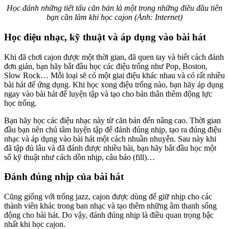
Học đánh những tiết tấu căn bản là một trong những điều đầu tiên
bạn cần làm khi học cajon (Ảnh: Internet)
Học điệu nhạc, kỹ thuật và áp dụng vào bài hát
Khi đã chơi cajon được một thời gian, đã quen tay và biết cách đánh
đơn giản, bạn hãy bắt đầu học các điệu trống như Pop, Boston,
Slow Rock… Mỗi loại sẽ có một giai điệu khác nhau và có rất nhiều
bài hát để ứng dụng. Khi học xong điệu trống nào, bạn hãy áp dụng
ngay vào bài hát để luyện tập và tạo cho bản thân thêm động lực
học trống.
Bạn hãy học các điệu nhạc này từ căn bản đến nâng cao. Thời gian
đầu bạn nên chú tâm luyện tập để đánh đúng nhịp, tạo ra đúng điệu
nhạc và áp dụng vào bài hát một cách nhuần nhuyễn. Sau này khi
đã tập đủ lâu và đã đánh được nhiều bài, bạn hãy bắt đầu học một
số kỹ thuật như cách dồn nhịp, câu báo (fill)…
Đánh đúng nhịp của bài hát
Cũng giống với trống jazz, cajon được dùng để giữ nhịp cho các
thành viên khác trong ban nhạc và tạo thêm những âm thanh sống
động cho bài hát. Do vậy, đánh đúng nhịp là điều quan trọng bậc
nhất khi học cajon.