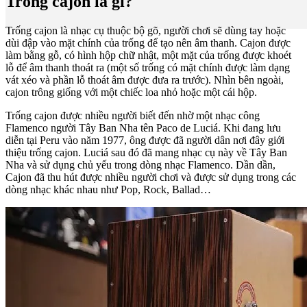
Trống cajon là gì?
Trống cajon là nhạc cụ thuộc bộ gõ, người chơi sẽ dùng tay hoặc
dùi đập vào mặt chính của trống để tạo nên âm thanh. Cajon được
làm bằng gỗ, có hình hộp chữ nhật, một mặt của trống được khoét
lỗ để âm thanh thoát ra (một số trống có mặt chính được làm dạng
vát xéo và phần lỗ thoát âm được đưa ra trước). Nhìn bên ngoài,
cajon trông giống với một chiếc loa nhỏ hoặc một cái hộp.
Trống cajon được nhiều người biết đến nhờ một nhạc công
Flamenco người Tây Ban Nha tên Paco de Luciá. Khi đang lưu
diễn tại Peru vào năm 1977, ông được đã người dân nơi đây giới
thiệu trống cajon. Luciá sau đó đã mang nhạc cụ này về Tây Ban
Nha và sử dụng chủ yếu trong dòng nhạc Flamenco. Dần dần,
Cajon đã thu hút được nhiều người chơi và được sử dụng trong các
dòng nhạc khác nhau như Pop, Rock, Ballad…