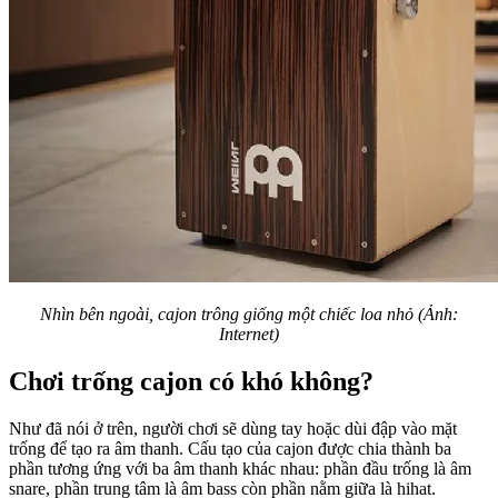
Nhìn bên ngoài, cajon trông giống một chiếc loa nhỏ (Ảnh:
Internet)
Chơi trống cajon có khó không?
Như đã nói ở trên, người chơi sẽ dùng tay hoặc dùi đập vào mặt
trống để tạo ra âm thanh. Cấu tạo của cajon được chia thành ba
phần tương ứng với ba âm thanh khác nhau: phần đầu trống là âm
snare, phần trung tâm là âm bass còn phần nằm giữa là hihat.