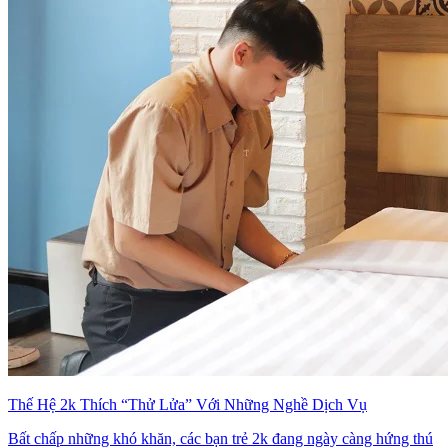
Thế Hệ 2k Thích “Thử Lửa” Với Những Nghề Dịch Vụ
Bất chấp những khó khăn, các bạn trẻ 2k đang ngày càng hứng thú