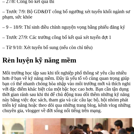
– 27/8: Công bố kết quả thi
– Trước 7/9: Bộ GD&ĐT công bố ngưỡng xét tuyển khối ngành sư
phạm, sức khỏe
– 9 – 18/9: Thí sinh điều chỉnh nguyện vọng bằng phiếu đăng ký
– Trước 27/9: Các trường công bố kết quả xét tuyển đợt 1
– Từ 9/10: Xét tuyển bổ sung (nếu còn chỉ tiêu)
Rèn luyện kỹ năng mềm
Môi trường học tập sau khi tốt nghiệp phổ thông sẽ yêu cầu nhiều
hơn ở bạn về kỹ năng mềm. Đây là yếu tố vô cùng quan trọng giúp
bạn có thể nhanh chóng hòa nhập vào môi trường mới và thích nghi
với đặc điểm khác biệt của một bậc học cao hơn. Bạn cần tận dụng
thời gian rảnh sau khi thi để chủ động trau dồi thêm những kỹ năng
này bằng việc đọc sách, tham gia và các câu lạc bộ, hội nhóm phát
triển kỹ năng hoặc theo dõi qua những trang blog, kênh vlog những
chuyên gia, vlogger về đời sống nổi tiếng trên mạng.