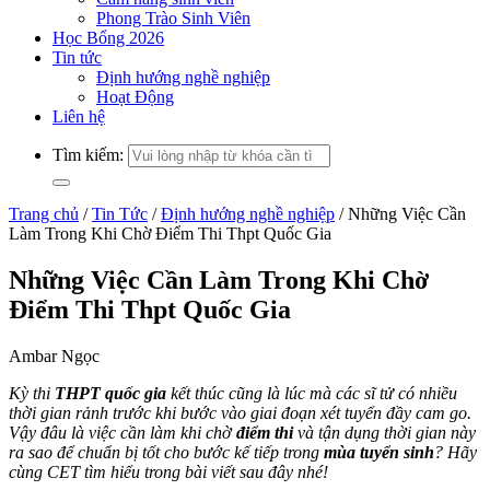
Phong Trào Sinh Viên
Học Bổng 2026
Tin tức
Định hướng nghề nghiệp
Hoạt Động
Liên hệ
Tìm kiếm:
Trang chủ
/
Tin Tức
/
Định hướng nghề nghiệp
/
Những Việc Cần
Làm Trong Khi Chờ Điểm Thi Thpt Quốc Gia
Những Việc Cần Làm Trong Khi Chờ
Điểm Thi Thpt Quốc Gia
Ambar Ngọc
Kỳ thi
THPT quốc gia
kết thúc cũng là lúc mà các sĩ tử có nhiều
thời gian rảnh trước khi bước vào giai đoạn xét tuyển đầy cam go.
Vậy đâu là việc cần làm khi chờ
điểm thi
và tận dụng thời gian này
ra sao để chuẩn bị tốt cho bước kế tiếp trong
mùa tuyển sinh
? Hãy
cùng CET tìm hiểu trong bài viết sau đây nhé!