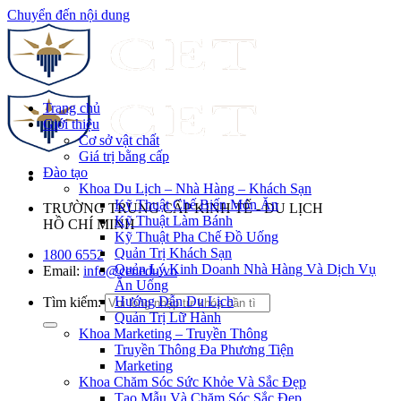
Chuyển đến nội dung
Trang chủ
Giới thiệu
Cơ sở vật chất
Giá trị bằng cấp
Đào tạo
Khoa Du Lịch – Nhà Hàng – Khách Sạn
Kỹ Thuật Chế Biến Món Ăn
TRƯỜNG TRUNG CẤP KINH TẾ - DU LỊCH
Kỹ Thuật Làm Bánh
HỒ CHÍ MINH
Kỹ Thuật Pha Chế Đồ Uống
Quản Trị Khách Sạn
1800 6552
Quản Lý Kinh Doanh Nhà Hàng Và Dịch Vụ
Email:
info@cet.edu.vn
Ăn Uống
Hướng Dẫn Du Lịch
Tìm kiếm:
Quản Trị Lữ Hành
Khoa Marketing – Truyền Thông
Truyền Thông Đa Phương Tiện
Marketing
Khoa Chăm Sóc Sức Khỏe Và Sắc Đẹp
Tạo Mẫu Và Chăm Sóc Sắc Đẹp