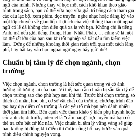
ngữ của mình. Nhưng thay vì học một cách khô khan theo giáo
trình trong sách, bạn có thể vừa học vừa giải trí bằng cách tham gia
các câu lạc bộ, xem phim, đọc truyện, nghe nhạc hoặc đăng ký vào
một lớp chuyên về giao tiếp. Lợi ích của việc thông thạo một ngoại
ngữ có lẽ đã không còn điều quá xa lạ với bạn. Không chỉ là tiếng
Anh, mà nếu giỏi tiếng Trung, Hàn, Nhật, Pháp, … cũng sẽ là một
lợi thế rất lớn của bạn sau khi tốt nghiệp và bắt đầu tìm kiếm việc
làm. Đừng để những khoảng thời gian rảnh trôi qua một cách lãng
phí, hãy bắt tay vào học ngoại ngữ ngay bây giờ nhé!
Chuẩn bị tâm lý để chọn ngành, chọn
trường
Việc chọn ngành, chọn trường là hết sức quan trọng và có ảnh
hưởng tới tương lai của bạn. Vì thế, bạn cần chuẩn bị sẵn tâm lý để
chọn trường sao cho phù hợp sau khi thi. Trước khi chọn trường, sở
thích cá nhân, học phí, cơ sở vật chất của trường, chương trình đào
tạo hay địa điểm của trường là các yếu tố mà bạn nên dành nhiều
thời gian tìm hiểu. Bên cạnh việc tham khảo ý kiến phụ huynh hoặc
các anh chị đi trước, internet là “cẩm nang” trực tuyến mà bạn có
thể tra cứu bất cứ lúc nào. Việc chuẩn bị tâm lý vững vàng sẽ giúp
bạn không bị động khi điểm thi được công bố hay bước vào quá
trình điều chỉnh nguyện vọng.