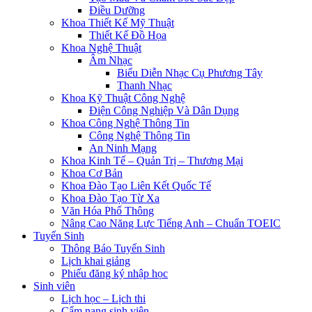
Điều Dưỡng
Khoa Thiết Kế Mỹ Thuật
Thiết Kế Đồ Họa
Khoa Nghệ Thuật
Âm Nhạc
Biểu Diễn Nhạc Cụ Phương Tây
Thanh Nhạc
Khoa Kỹ Thuật Công Nghệ
Điện Công Nghiệp Và Dân Dụng
Khoa Công Nghệ Thông Tin
Công Nghệ Thông Tin
An Ninh Mạng
Khoa Kinh Tế – Quản Trị – Thương Mại
Khoa Cơ Bản
Khoa Đào Tạo Liên Kết Quốc Tế
Khoa Đào Tạo Từ Xa
Văn Hóa Phổ Thông
Nâng Cao Năng Lực Tiếng Anh – Chuẩn TOEIC
Tuyển Sinh
Thông Báo Tuyển Sinh
Lịch khai giảng
Phiếu đăng ký nhập học
Sinh viên
Lịch học – Lịch thi
Cẩm nang sinh viên