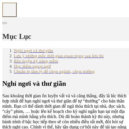
Mục Lục
Nghỉ ngơi và thư giãn
Lưu ý những mốc thời gian quan trọng sau khi thi
Rèn luyện kỹ năng mềm
Học thêm ngoại ngữ
Chuẩn bị tâm lý để chọn ngành, chọn trường
Nghỉ ngơi và thư giãn
Sau khoảng thời gian ôn luyện vất vả và căng thẳng, đây là lúc thích
hợp nhất để bạn nghỉ ngơi và thư giãn để tự “thưởng” cho bản thân
mình. Bạn có thể dành thời gian để ngủ thỏa thích tại nhà, đọc sách,
“cày” phim, … hoặc lên kế hoạch cho kỳ nghỉ ngắn hạn tại một địa
điểm mà mình hằng yêu thích. Dù đã hoàn thành kỳ thi này, nhưng
hành trình ở bậc học tiếp theo sẽ còn nhiều điều rất mới, đòi hỏi sự
thích nghi cao. Chính vì thế, hãy tận dụng cơ hội này để tái tạo năng