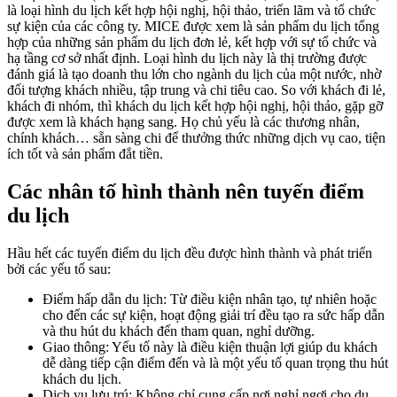
là loại hình du lịch kết hợp hội nghị, hội thảo, triển lãm và tổ chức
sự kiện của các công ty. MICE được xem là sản phẩm du lịch tổng
hợp của những sản phẩm du lịch đơn lẻ, kết hợp với sự tổ chức và
hạ tầng cơ sở nhất định. Loại hình du lịch này là thị trường được
đánh giá là tạo doanh thu lớn cho ngành du lịch của một nước, nhờ
đối tượng khách nhiều, tập trung và chi tiêu cao. So với khách đi lẻ,
khách đi nhóm, thì khách du lịch kết hợp hội nghị, hội thảo, gặp gỡ
được xem là khách hạng sang. Họ chủ yếu là các thương nhân,
chính khách… sẵn sàng chi để thưởng thức những dịch vụ cao, tiện
ích tốt và sản phẩm đắt tiền.
Các nhân tố hình thành nên tuyến điểm
du lịch
Hầu hết các tuyến điểm du lịch đều được hình thành và phát triển
bởi các yếu tố sau:
Điểm hấp dẫn du lịch: Từ điều kiện nhân tạo, tự nhiên hoặc
cho đến các sự kiện, hoạt động giải trí đều tạo ra sức hấp dẫn
và thu hút du khách đến tham quan, nghỉ dưỡng.
Giao thông: Yếu tố này là điều kiện thuận lợi giúp du khách
dễ dàng tiếp cận điểm đến và là một yếu tố quan trọng thu hút
khách du lịch.
Dịch vụ lưu trú: Không chỉ cung cấp nơi nghỉ ngơi cho du