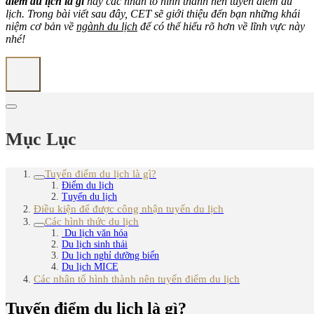
điểm du lịch là gì
hay các nhân tố hình thành nên tuyến điểm du
lịch
. Trong bài viết sau đây, CET sẽ giới thiệu đến bạn những
khái
niệm
cơ bản về
ngành du lịch
để có thể
hiểu rõ hơn về lĩnh vực này
nhé!
Mục Lục
Tuyến điểm du lịch là gì?
Điểm du lịch
Tuyến du lịch
Điều kiện để được công nhận tuyến du lịch
Các hình thức du lịch
Du lịch văn hóa
Du lịch sinh thái
Du lịch nghỉ dưỡng biển
Du lịch MICE
Các nhân tố hình thành nên tuyến điểm du lịch
Tuyến điểm du lịch là gì?