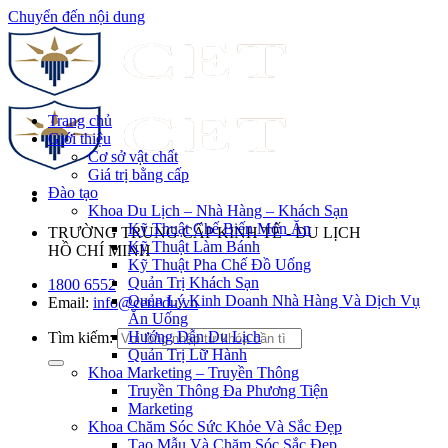
Chuyển đến nội dung
Trang chủ
Giới thiệu
Cơ sở vật chất
Giá trị bằng cấp
Đào tạo
Khoa Du Lịch – Nhà Hàng – Khách Sạn
Kỹ Thuật Chế Biến Món Ăn
TRƯỜNG TRUNG CẤP KINH TẾ - DU LỊCH
Kỹ Thuật Làm Bánh
HỒ CHÍ MINH
Kỹ Thuật Pha Chế Đồ Uống
Quản Trị Khách Sạn
1800 6552
Quản Lý Kinh Doanh Nhà Hàng Và Dịch Vụ
Email:
info@cet.edu.vn
Ăn Uống
Hướng Dẫn Du Lịch
Tìm kiếm:
Quản Trị Lữ Hành
Khoa Marketing – Truyền Thông
Truyền Thông Đa Phương Tiện
Marketing
Khoa Chăm Sóc Sức Khỏe Và Sắc Đẹp
Tạo Mẫu Và Chăm Sóc Sắc Đẹp