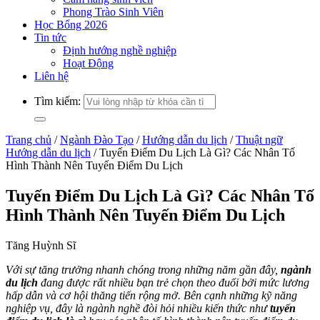
Phong Trào Sinh Viên
Học Bổng 2026
Tin tức
Định hướng nghề nghiệp
Hoạt Động
Liên hệ
Tìm kiếm:
Trang chủ
/
Ngành Đào Tạo
/
Hướng dẫn du lịch
/
Thuật ngữ
Hướng dẫn du lịch
/
Tuyến Điểm Du Lịch Là Gì? Các Nhân Tố
Hình Thành Nên Tuyến Điểm Du Lịch
Tuyến Điểm Du Lịch Là Gì? Các Nhân Tố
Hình Thành Nên Tuyến Điểm Du Lịch
Tăng Huỳnh Sĩ
Với sự tăng trưởng nhanh chóng trong những năm gần đây,
ngành
du lịch
đang được rất nhiều bạn trẻ chọn theo đuổi bởi mức lương
hấp dẫn và cơ hội thăng tiến rộng mở. Bên cạnh những kỹ năng
nghiệp vụ, đây là ngành nghề đòi hỏi nhiều kiến thức như
tuyến