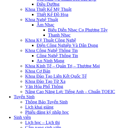
Điều Dưỡng
Khoa Thiết Kế Mỹ Thuật
Thiết Kế Đồ Họa
Khoa Nghệ Thuật
Âm Nhạc
Biểu Diễn Nhạc Cụ Phương Tây
Thanh Nhạc
Khoa Kỹ Thuật Công Nghệ
Điện Công Nghiệp Và Dân Dụng
Khoa Công Nghệ Thông Tin
Công Nghệ Thông Tin
An Ninh Mạng
Khoa Kinh Tế – Quản Trị – Thương Mại
Khoa Cơ Bản
Khoa Đào Tạo Liên Kết Quốc Tế
Khoa Đào Tạo Từ Xa
Văn Hóa Phổ Thông
Nâng Cao Năng Lực Tiếng Anh – Chuẩn TOEIC
Tuyển Sinh
Thông Báo Tuyển Sinh
Lịch khai giảng
Phiếu đăng ký nhập học
Sinh viên
Lịch học – Lịch thi
Cẩm nang sinh viên