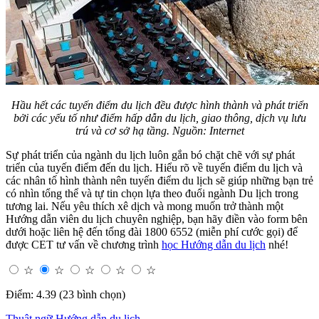
Hầu hết các
tuyến
điểm
du lịch đều
được hình thành và phát triển
bởi các yếu tố như điểm hấp dẫn du lịch, giao thông, dịch vụ lưu
trú và cơ sở hạ tầng. Nguồn: Internet
Sự phát triển của ngành du lịch luôn gắn bó chặt chẽ với sự phát
triển của tuyến điểm đến du lịch. Hiểu rõ về tuyến điểm du lịch và
các nhân tố hình thành nên tuyến điểm du lịch sẽ giúp những bạn trẻ
có nhìn tổng thể và tự tin chọn lựa theo đuổi ngành Du lịch trong
tương lai. Nếu yêu thích xê dịch và mong muốn trở thành một
Hướng dẫn viên du lịch chuyên nghiệp, bạn hãy điền vào form bên
dưới hoặc liên hệ đến tổng đài 1800 6552 (miễn phí cước gọi) để
được CET tư vấn về chương trình
học Hướng dẫn du lịch
nhé!
☆
☆
☆
☆
☆
Điểm: 4.39 (23 bình chọn)
Thuật ngữ Hướng dẫn du lịch