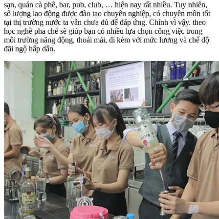
sạn, quán cà phê, bar, pub, club, … hiện nay rất nhiều. Tuy nhiên,
số lượng lao động được đào tạo chuyên nghiệp, có chuyên môn tốt
tại thị trường nước ta vẫn chưa đủ để đáp ứng. Chính vì vậy. theo
học nghề pha chế sẽ giúp bạn có nhiều lựa chọn công việc trong
môi trường năng động, thoải mái, đi kèm với mức lương và chế độ
đãi ngộ hấp dẫn.