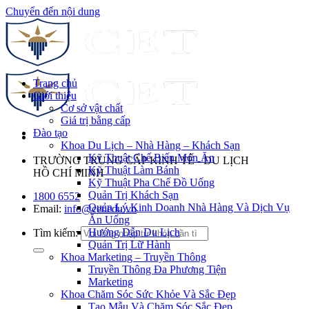
Chuyển đến nội dung
Trang chủ
Giới thiệu
Cơ sở vật chất
Giá trị bằng cấp
Đào tạo
Khoa Du Lịch – Nhà Hàng – Khách Sạn
Kỹ Thuật Chế Biến Món Ăn
TRƯỜNG TRUNG CẤP KINH TẾ - DU LỊCH
Kỹ Thuật Làm Bánh
HỒ CHÍ MINH
Kỹ Thuật Pha Chế Đồ Uống
Quản Trị Khách Sạn
1800 6552
Quản Lý Kinh Doanh Nhà Hàng Và Dịch Vụ
Email:
info@cet.edu.vn
Ăn Uống
Hướng Dẫn Du Lịch
Tìm kiếm:
Quản Trị Lữ Hành
Khoa Marketing – Truyền Thông
Truyền Thông Đa Phương Tiện
Marketing
Khoa Chăm Sóc Sức Khỏe Và Sắc Đẹp
Tạo Mẫu Và Chăm Sóc Sắc Đẹp