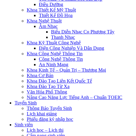
Điều Dưỡng
Khoa Thiết Kế Mỹ Thuật
Thiết Kế Đồ Họa
Khoa Nghệ Thuật
Âm Nhạc
Biểu Diễn Nhạc Cụ Phương Tây
Thanh Nhạc
Khoa Kỹ Thuật Công Nghệ
Điện Công Nghiệp Và Dân Dụng
Khoa Công Nghệ Thông Tin
Công Nghệ Thông Tin
An Ninh Mạng
Khoa Kinh Tế – Quản Trị – Thương Mại
Khoa Cơ Bản
Khoa Đào Tạo Liên Kết Quốc Tế
Khoa Đào Tạo Từ Xa
Văn Hóa Phổ Thông
Nâng Cao Năng Lực Tiếng Anh – Chuẩn TOEIC
Tuyển Sinh
Thông Báo Tuyển Sinh
Lịch khai giảng
Phiếu đăng ký nhập học
Sinh viên
Lịch học – Lịch thi
Cẩm nang sinh viên