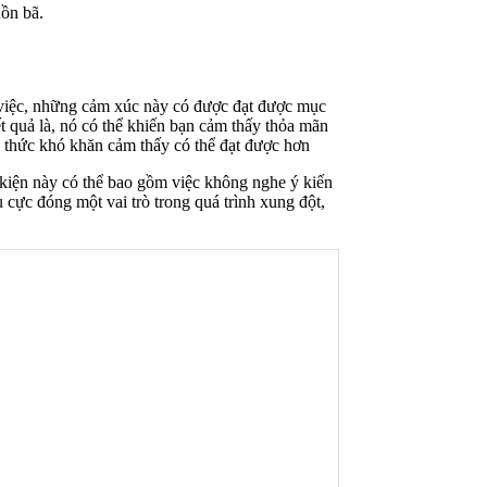
uồn bã.
m việc, những cảm xúc này có được đạt được mục
ết quả là, nó có thể khiến bạn cảm thấy thỏa mãn
h thức khó khăn cảm thấy có thể đạt được hơn
iện này có thể bao gồm việc không nghe ý kiến ​​
 cực đóng một vai trò trong quá trình xung đột,