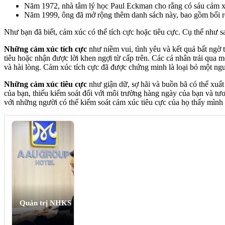
Năm 1972, nhà tâm lý học Paul Eckman cho rằng có sáu cảm xúc
Năm 1999, ông đã mở rộng thêm danh sách này, bao gồm bối rối,
Như bạn đã biết, cảm xúc có thể tích cực hoặc tiêu cực. Cụ thể như s
Những cảm xúc tích cực
như niềm vui, tình yêu và kết quả bất ngờ
tiêu hoặc nhận được lời khen ngợi từ cấp trên. Các cá nhân trải qua m
và hài lòng. Cảm xúc tích cực đã được chứng minh là loại bỏ một ngư
Những cảm xúc tiêu cực
như giận dữ, sợ hãi và buồn bã có thể xuất
của bạn, thiếu kiểm soát đối với môi trường hàng ngày của bạn và tươ
với những người có thể kiểm soát cảm xúc tiêu cực của họ thấy mình
Quản trị NHKS