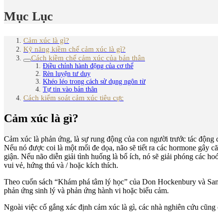
Mục Lục
Cảm xúc là gì?
Kỹ năng kiềm chế cảm xúc là gì?
Cách kiềm chế cảm xúc của bản thân
Điều chỉnh hành động của cơ thể
Rèn luyện tư duy
Khéo léo trong cách sử dụng ngôn từ
Tự tin vào bản thân
Cách kiểm soát cảm xúc tiêu cực
Cảm xúc là gì?
Cảm xúc là phản ứng, là sự rung động của con người trước tác động c
Nếu nó được coi là một mối đe dọa, não sẽ tiết ra các hormone gây că
giận. Nếu não diễn giải tình huống là bổ ích, nó sẽ giải phóng các
vui vẻ, hứng thú và / hoặc kích thích.
Theo cuốn sách “Khám phá tâm lý học” của Don Hockenbury và Sandra
phản ứng sinh lý và phản ứng hành vi hoặc biểu cảm.
Ngoài việc cố gắng xác định cảm xúc là gì, các nhà nghiên cứu cũng 