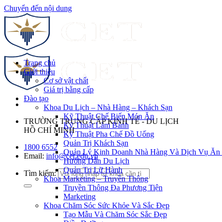
Chuyển đến nội dung
Trang chủ
Giới thiệu
Cơ sở vật chất
Giá trị bằng cấp
Đào tạo
Khoa Du Lịch – Nhà Hàng – Khách Sạn
Kỹ Thuật Chế Biến Món Ăn
TRƯỜNG TRUNG CẤP KINH TẾ - DU LỊCH
Kỹ Thuật Làm Bánh
HỒ CHÍ MINH
Kỹ Thuật Pha Chế Đồ Uống
Quản Trị Khách Sạn
1800 6552
Quản Lý Kinh Doanh Nhà Hàng Và Dịch Vụ Ăn
Email:
info@cet.edu.vn
Hướng Dẫn Du Lịch
Quản Trị Lữ Hành
Tìm kiếm:
Khoa Marketing – Truyền Thông
Truyền Thông Đa Phương Tiện
Marketing
Khoa Chăm Sóc Sức Khỏe Và Sắc Đẹp
Tạo Mẫu Và Chăm Sóc Sắc Đẹp