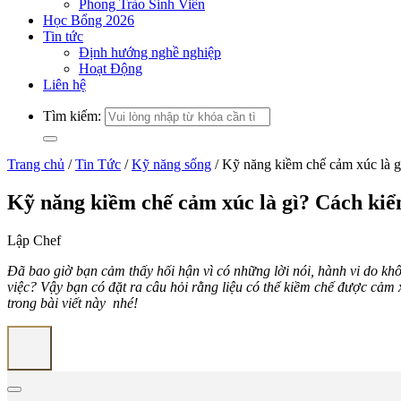
Phong Trào Sinh Viên
Học Bổng 2026
Tin tức
Định hướng nghề nghiệp
Hoạt Động
Liên hệ
Tìm kiếm:
Trang chủ
/
Tin Tức
/
Kỹ năng sống
/
Kỹ năng kiềm chế cảm xúc là g
Kỹ năng kiềm chế cảm xúc là gì? Cách kiể
Lập Chef
Đã bao giờ bạn cảm thấy hối hận vì có những lời nói, hành vi do 
việc? Vậy bạn có đặt ra câu hỏi rằng liệu có thể kiềm chế được cả
trong bài viết này nhé!