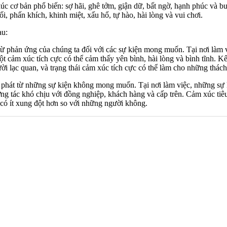
 cơ bản phổ biến: sợ hãi, ghê tởm, giận dữ, bất ngờ, hạnh phúc và b
 phấn khích, khinh miệt, xấu hổ, tự hào, hài lòng và vui chơi.
au:
 từ phản ứng của chúng ta đối với các sự kiện mong muốn. Tại nơi là
ột cảm xúc tích cực có thể cảm thấy yên bình, hài lòng và bình tĩnh. K
ời lạc quan, và trạng thái cảm xúc tích cực có thể làm cho những thác
 phát từ những sự kiện không mong muốn. Tại nơi làm việc, những sự k
ng tác khó chịu với đồng nghiệp, khách hàng và cấp trên. Cảm xúc tiêu
 có ít xung đột hơn so với những người không.