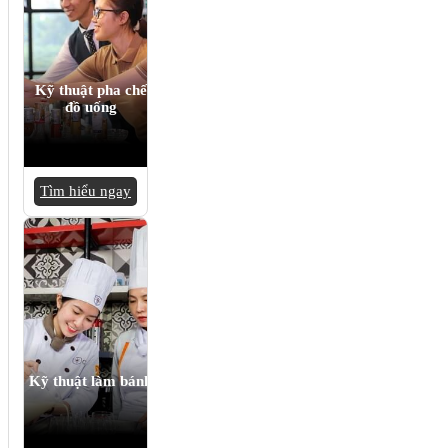
Kỹ thuật pha chế
đồ uống
Tìm hiểu ngay
Kỹ thuật làm bánh