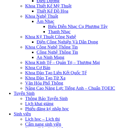
Điều Dưỡng
Khoa Thiết Kế Mỹ Thuật
Thiết Kế Đồ Họa
Khoa Nghệ Thuật
Âm Nhạc
Biểu Diễn Nhạc Cụ Phương Tây
Thanh Nhạc
Khoa Kỹ Thuật Công Nghệ
Điện Công Nghiệp Và Dân Dụng
Khoa Công Nghệ Thông Tin
Công Nghệ Thông Tin
An Ninh Mạng
Khoa Kinh Tế – Quản Trị – Thương Mại
Khoa Cơ Bản
Khoa Đào Tạo Liên Kết Quốc Tế
Khoa Đào Tạo Từ Xa
Văn Hóa Phổ Thông
Nâng Cao Năng Lực Tiếng Anh – Chuẩn TOEIC
Tuyển Sinh
Thông Báo Tuyển Sinh
Lịch khai giảng
Phiếu đăng ký nhập học
Sinh viên
Lịch học – Lịch thi
Cẩm nang sinh viên