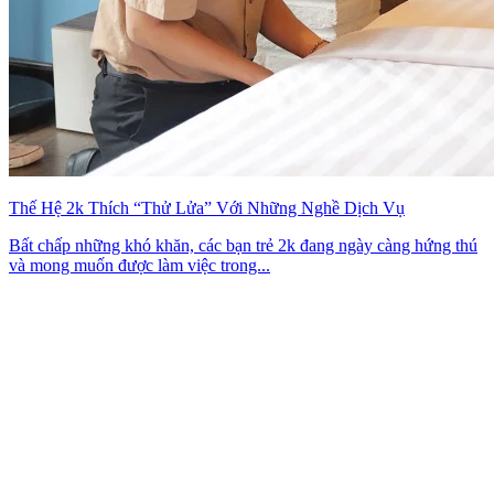
Thế Hệ 2k Thích “Thử Lửa” Với Những Nghề Dịch Vụ
Bất chấp những khó khăn, các bạn trẻ 2k đang ngày càng hứng thú
và mong muốn được làm việc trong...