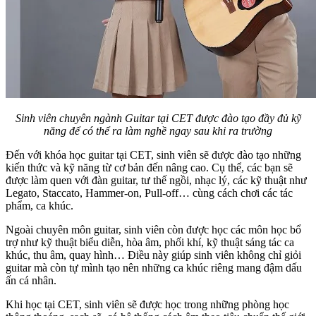
Sinh viên chuyên ngành Guitar tại CET được đào tạo đầy đủ kỹ
năng để có thể ra làm nghề ngay sau khi ra trường
Đến với khóa học guitar tại CET, sinh viên sẽ được đào tạo những
kiến thức và kỹ năng từ cơ bản đến nâng cao. Cụ thể, các bạn sẽ
được làm quen với đàn guitar, tư thế ngồi, nhạc lý, các kỹ thuật như
Legato, Staccato, Hammer-on, Pull-off… cùng cách chơi các tác
phẩm, ca khúc.
Ngoài chuyên môn guitar, sinh viên còn được học các môn học bổ
trợ như kỹ thuật biểu diễn, hòa âm, phối khí, kỹ thuật sáng tác ca
khúc, thu âm, quay hình… Điều này giúp sinh viên không chỉ giỏi
guitar mà còn tự mình tạo nên những ca khúc riêng mang đậm dấu
ấn cá nhân.
Khi học tại CET, sinh viên sẽ được học trong những phòng học