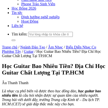
Phong Trào Sinh Viên
Học Bổng 2026
Tin tức
Định hướng nghề nghiệp
Hoạt Động
Liên hệ
Tìm kiếm:
Trang chủ
/
Ngành Đào Tạo
/
Âm Nhạc
/
Biểu Diễn Nhạc Cụ
Phương Tây
/
Guitar
/
Học Guitar Bao Nhiêu Tiền? Địa Chỉ Học
Guitar Chất Lượng Tại TP.HCM
Học Guitar Bao Nhiêu Tiền? Địa Chỉ Học
Guitar Chất Lượng Tại TP.HCM
Âu Thanh Thanh
Là nhạc cụ phổ biến và được theo học đông đảo,
học guitar bao
nhiêu tiền
là câu hỏi nhận được sự quan tâm của nhiều người.
Trong bài viết dưới đây, trường Trung cấp Kinh tế – Du lịch TP.
HCM (CET) sẽ giải đáp thắc mắc này cho bạn.