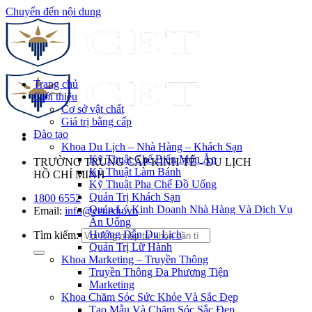
Chuyển đến nội dung
Trang chủ
Giới thiệu
Cơ sở vật chất
Giá trị bằng cấp
Đào tạo
Khoa Du Lịch – Nhà Hàng – Khách Sạn
Kỹ Thuật Chế Biến Món Ăn
TRƯỜNG TRUNG CẤP KINH TẾ - DU LỊCH
Kỹ Thuật Làm Bánh
HỒ CHÍ MINH
Kỹ Thuật Pha Chế Đồ Uống
Quản Trị Khách Sạn
1800 6552
Quản Lý Kinh Doanh Nhà Hàng Và Dịch Vụ
Email:
info@cet.edu.vn
Ăn Uống
Hướng Dẫn Du Lịch
Tìm kiếm:
Quản Trị Lữ Hành
Khoa Marketing – Truyền Thông
Truyền Thông Đa Phương Tiện
Marketing
Khoa Chăm Sóc Sức Khỏe Và Sắc Đẹp
Tạo Mẫu Và Chăm Sóc Sắc Đẹp