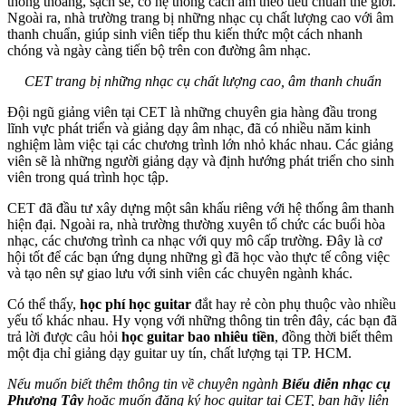
thông thoáng, sạch sẽ, có hệ thống cách âm theo tiêu chuẩn thế giới.
Ngoài ra, nhà trường trang bị những nhạc cụ chất lượng cao với âm
thanh chuẩn, giúp sinh viên tiếp thu kiến thức một cách nhanh
chóng và ngày càng tiến bộ trên con đường âm nhạc.
CET trang bị những nhạc cụ chất lượng cao, âm thanh chuẩn
Đội ngũ giảng viên tại CET là những chuyên gia hàng đầu trong
lĩnh vực phát triển và giảng dạy âm nhạc, đã có nhiều năm kinh
nghiệm làm việc tại các chương trình lớn nhỏ khác nhau. Các giảng
viên sẽ là những người giảng dạy và định hướng phát triển cho sinh
viên trong quá trình học tập.
CET đã đầu tư xây dựng một sân khấu riêng với hệ thống âm thanh
hiện đại. Ngoài ra, nhà trường thường xuyên tổ chức các buổi hòa
nhạc, các chương trình ca nhạc với quy mô cấp trường. Đây là cơ
hội tốt để các bạn ứng dụng những gì đã học vào thực tế công việc
và tạo nên sự giao lưu với sinh viên các chuyên ngành khác.
Có thể thấy,
học phí học guitar
đắt hay rẻ còn phụ thuộc vào nhiều
yếu tố khác nhau. Hy vọng với những thông tin trên đây, các bạn đã
trả lời được câu hỏi
học guitar bao nhiêu tiền
, đồng thời biết thêm
một địa chỉ giảng dạy guitar uy tín, chất lượng tại TP. HCM.
Nếu muốn biết thêm thông tin về chuyên ngành
Biểu diễn nhạc cụ
Phương Tây
hoặc muốn đăng ký học guitar tại CET, bạn hãy liên