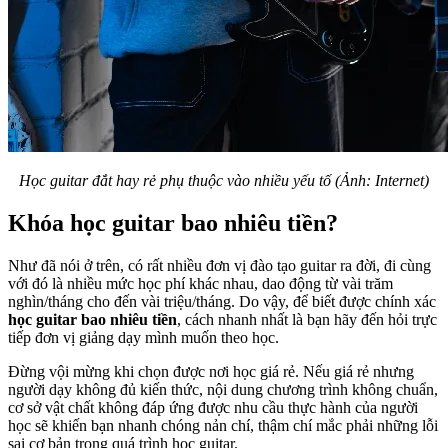
Học guitar đắt hay rẻ phụ thuộc vào nhiều yếu tố (Ảnh: Internet)
Khóa học guitar bao nhiêu tiền?
Như đã nói ở trên, có rất nhiều đơn vị đào tạo guitar ra đời, đi cùng
với đó là nhiều mức học phí khác nhau, dao động từ vài trăm
nghìn/tháng cho đến vài triệu/tháng. Do vậy, để biết được chính xác
học guitar bao nhiêu tiền
, cách nhanh nhất là bạn hãy đến hỏi trực
tiếp đơn vị giảng dạy mình muốn theo học.
Đừng vội mừng khi chọn được nơi học giá rẻ. Nếu giá rẻ nhưng
người dạy không đủ kiến thức, nội dung chương trình không chuẩn,
cơ sở vật chất không đáp ứng được nhu cầu thực hành của người
học sẽ khiến bạn nhanh chóng nản chí, thậm chí mắc phải những lỗi
sai cơ bản trong quá trình học guitar.