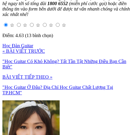
hệ ngay tới số tổng đài
1800 6552
(miễn phí cước gọi) hoặc điền
thông tin vào form bên dưới để được tư vấn nhanh chóng và chính
xác nhất nhé!
☆
☆
☆
☆
☆
Điểm: 4.63 (13 bình chọn)
Học Đàn Guitar
« BÀI VIẾT TRƯỚC
"Học Guitar Có Khó Không? Tất Tần Tật Những Điều Bạn Cần
Biết"
BÀI VIẾT TIẾP THEO »
"Học Guitar Ở Đâu? Địa Chỉ Học Guitar Chất Lượng Tại
TP.HCM"