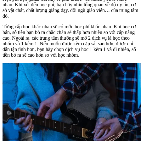
nhau. Khi xét đến học phí, bạn hãy nhìn tổng quan về độ uy tín, cơ
sở vật chất, chất lượng giảng dạy, đội ngũ giáo viên… của trung tâm
đó.
Từng cấp học khác nhau sẽ có mức học phí khác nhau. Khi học cơ
bản, số tiền bạn bỏ ra chắc chắn sẽ thấp hơn nhiều so với cấp nâng
cao. Ngoài ra, các trung tâm thường sẽ mở 2 dịch vụ là học theo
nhóm và 1 kèm 1. Nếu muốn được kèm cặp sát sao hơn, được chỉ
dẫn tận tình hơn, bạn hãy chọn dịch vụ học 1 kèm 1 và dĩ nhiên, số
tiền bỏ ra sẽ cao hơn so với học nhóm.