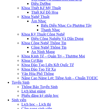
Điều Dưỡng
Khoa Thiết Kế Mỹ Thuật
Thiết Kế Đồ Họa
Khoa Nghệ Thuật
Âm Nhạc
Biểu Diễn Nhạc Cụ Phương Tây
Thanh Nhạc
Khoa Kỹ Thuật Công Nghệ
Điện Công Nghiệp Và Dân Dụng
Khoa Công Nghệ Thông Tin
Công Nghệ Thông Tin
An Ninh Mạng
Khoa Kinh Tế – Quản Trị – Thương Mại
Khoa Cơ Bản
Khoa Đào Tạo Liên Kết Quốc Tế
Khoa Đào Tạo Từ Xa
Văn Hóa Phổ Thông
Nâng Cao Năng Lực Tiếng Anh – Chuẩn TOEIC
Tuyển Sinh
Thông Báo Tuyển Sinh
Lịch khai giảng
Phiếu đăng ký nhập học
Sinh viên
Lịch học – Lịch thi
Cẩm nang sinh viên