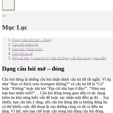
Mục Lục
Dạng câu hỏi mở – đóng
Câu hỏi thăm dò
Câu hỏi “hình nón”
Câu hỏi tu từ
Một số lưu ý quan trọng khi sử dụng câu hỏi trong giao tiếp
Dạng câu hỏi mở – đóng
Câu hỏi đóng là những câu hỏi nhận được câu trả lời rất ngắn. Ví dụ
như “Bạn có thích xem Avengers không?” và câu trả lời là “Có”
hoặc “Không” hoặc khi hỏi “Địa chỉ nhà bạn ở đâu?”, “Năm nay
bạn bao nhiêu tuổi?”… Câu hỏi đóng trong giao tiếp có tác dụng
kiểm tra khả năng hiểu vấn đề hoặc xác nhận một điều gì đó… Tuy
nhiên, bạn cần lưu ý rằng, nếu câu hỏi đóng đặt ra không đúng lúc
có thể khiến cuộc đối thoại đi vào đường cùng và tất cả điều im
lặng. Vì thế, nên hạn chế hoặc cẩn trọng khi dùng câu hỏi đóng.