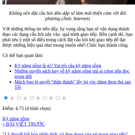
Không nên đặt câu hỏi dồn dập sẽ làm mất thiện cảm với đối
phương (Ảnh: Internet)
Với những thông tin trên đây, hy vọng rằng bạn sẽ vận dụng thành
thạo các dạng câu hỏi này vào quá trình giao tiếp. Bên cạnh đó, bạn
phải lưu ý một số điều trong cách đặt câu hỏi khi giao tiếp để đạt
được những hiệu quả như mong muốn nhé! Chúc bạn thành công.
Có thể bạn quan tâm:
Kỹ năng sống là gì? Vai trò của kỹ năng sống
Những quyển sách hay về kỹ năng sống mà ai cũng nên đọc
trong đời
Mách bạn bí quyết “thần thánh” lấy lại vóc dáng thon thả sau
Tết
☆
☆
☆
☆
☆
Điểm: 4.75 (4 bình chọn)
Kỹ năng sống
« BÀI VIẾT TRƯỚC
"Lý thuyết bất hòa nhận thức và ứng dụng của nó trong giao tiếp"