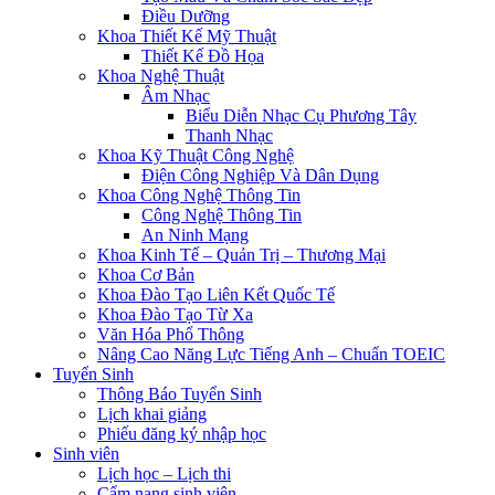
Điều Dưỡng
Khoa Thiết Kế Mỹ Thuật
Thiết Kế Đồ Họa
Khoa Nghệ Thuật
Âm Nhạc
Biểu Diễn Nhạc Cụ Phương Tây
Thanh Nhạc
Khoa Kỹ Thuật Công Nghệ
Điện Công Nghiệp Và Dân Dụng
Khoa Công Nghệ Thông Tin
Công Nghệ Thông Tin
An Ninh Mạng
Khoa Kinh Tế – Quản Trị – Thương Mại
Khoa Cơ Bản
Khoa Đào Tạo Liên Kết Quốc Tế
Khoa Đào Tạo Từ Xa
Văn Hóa Phổ Thông
Nâng Cao Năng Lực Tiếng Anh – Chuẩn TOEIC
Tuyển Sinh
Thông Báo Tuyển Sinh
Lịch khai giảng
Phiếu đăng ký nhập học
Sinh viên
Lịch học – Lịch thi
Cẩm nang sinh viên