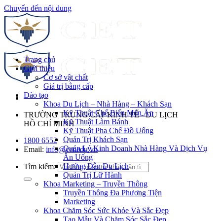
Chuyển đến nội dung
Trang chủ
Giới thiệu
Cơ sở vật chất
Giá trị bằng cấp
Đào tạo
Khoa Du Lịch – Nhà Hàng – Khách Sạn
Kỹ Thuật Chế Biến Món Ăn
TRƯỜNG TRUNG CẤP KINH TẾ - DU LỊCH
Kỹ Thuật Làm Bánh
HỒ CHÍ MINH
Kỹ Thuật Pha Chế Đồ Uống
Quản Trị Khách Sạn
1800 6552
Quản Lý Kinh Doanh Nhà Hàng Và Dịch Vụ
Email:
info@cet.edu.vn
Ăn Uống
Hướng Dẫn Du Lịch
Tìm kiếm:
Quản Trị Lữ Hành
Khoa Marketing – Truyền Thông
Truyền Thông Đa Phương Tiện
Marketing
Khoa Chăm Sóc Sức Khỏe Và Sắc Đẹp
Tạo Mẫu Và Chăm Sóc Sắc Đẹp