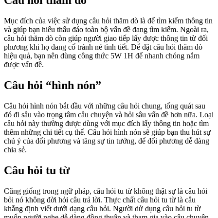
Câu hỏi thăm dò
Mục đích của việc sử dụng câu hỏi thăm dò là để tìm kiếm thông tin
và giúp bạn hiểu thấu đáo toàn bộ vấn đề đang tìm kiếm. Ngoài ra,
câu hỏi thăm dò còn giúp người giao tiếp lấy được thông tin từ đối
phương khi họ đang cố tránh né tình tiết. Để đặt câu hỏi thăm dò
hiệu quả, bạn nên dùng công thức 5W 1H để nhanh chóng nắm
được vấn đề.
Câu hỏi “hình nón”
Câu hỏi hình nón bắt đầu với những câu hỏi chung, tổng quát sau
đó đi sâu vào trọng tâm câu chuyện và hỏi sâu vấn đề hơn nữa. Loại
câu hỏi này thường được dùng với mục đích lấy thông tin hoặc tìm
thêm những chi tiết cụ thể. Câu hỏi hình nón sẽ giúp bạn thu hút sự
chú ý của đối phương và tăng sự tin tưởng, để đối phương dễ dàng
chia sẻ.
Câu hỏi tu từ
Cũng giống trong ngữ pháp, câu hỏi tu từ không thật sự là câu hỏi
bỏi nó không đời hỏi câu trả lời. Thực chất câu hỏi tu từ là câu
khẳng định viết dưới dạng câu hỏi. Người dử dụng câu hỏi tu từ
muốn người nghe dễ dàng đồng thuận và tham gia vào câu chuyện.