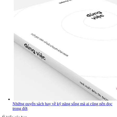
Những quyển sách hay về kỹ năng sống mà ai cũng nên đọc
trong đời