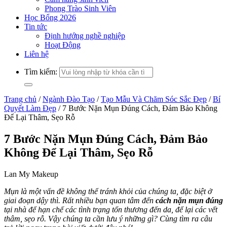
Phong Trào Sinh Viên
Học Bổng 2026
Tin tức
Định hướng nghề nghiệp
Hoạt Động
Liên hệ
Tìm kiếm:
Trang chủ
/
Ngành Đào Tạo
/
Tạo Mẫu Và Chăm Sóc Sắc Đẹp
/
Bí
Quyết Làm Đẹp
/
7 Bước Nặn Mụn Đúng Cách, Đảm Bảo Không
Để Lại Thâm, Sẹo Rỗ
7 Bước Nặn Mụn Đúng Cách, Đảm Bảo
Không Để Lại Thâm, Sẹo Rỗ
Lan My Makeup
Mụn là một vấn đề không thể tránh khỏi của chúng ta, đặc biệt ở
giai đoạn dậy thì. Rất nhiều bạn quan tâm đến
cách nặn mụn đúng
tại nhà để hạn chế các tình trạng tổn thương đến da, để lại các vết
thâm, sẹo rỗ. Vậy chúng ta cần lưu ý những gì? Cùng tìm ra câu