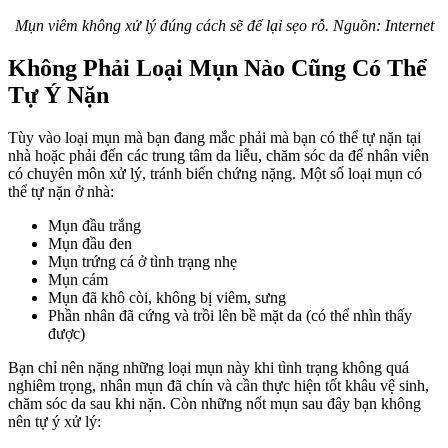
Mụn viêm không xử lý đúng cách sẽ để lại sẹo rỗ. Nguồn: Internet
Không Phải Loại Mụn Nào Cũng Có Thể
Tự Ý Nặn
Tùy vào loại mụn mà bạn đang mắc phải mà bạn có thể tự nặn tại
nhà hoặc phải đến các trung tâm da liễu, chăm sóc da để nhân viên
có chuyên môn xử lý, tránh biến chứng nặng. Một số loại mụn có
thể tự nặn ở nhà:
Mụn đầu trắng
Mụn đầu đen
Mụn trứng cá ở tình trạng nhẹ
Mụn cám
Mụn đã khô còi, không bị viêm, sưng
Phần nhân đã cứng và trồi lên bề mặt da (có thể nhìn thấy
được)
Bạn chỉ nên nặng những loại mụn này khi tình trạng không quá
nghiêm trọng, nhân mụn đã chín và cần thực hiện tốt khâu vệ sinh,
chăm sóc da sau khi nặn. Còn những nốt mụn sau đây bạn không
nên tự ý xử lý: