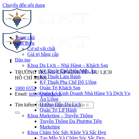
Chuyển đến nội dung
Trang chủ
Giới thiệu
Cơ sở vật chất
Giá trị bằng cấp
Đào tạo
Khoa Du Lịch – Nhà Hàng – Khách Sạn
Kỹ Thuật Chế Biến Món Ăn
TRƯỜNG TRUNG CẤP KINH TẾ - DU LỊCH
Kỹ Thuật Làm Bánh
HỒ CHÍ MINH
Kỹ Thuật Pha Chế Đồ Uống
Quản Trị Khách Sạn
1800 6552
Quản Lý Kinh Doanh Nhà Hàng Và Dịch Vụ
Email:
info@cet.edu.vn
Ăn Uống
Hướng Dẫn Du Lịch
Tìm kiếm:
Quản Trị Lữ Hành
Khoa Marketing – Truyền Thông
Truyền Thông Đa Phương Tiện
Marketing
Khoa Chăm Sóc Sức Khỏe Và Sắc Đẹp
Tạo Mẫu Và Chăm Sóc Sắc Đẹp