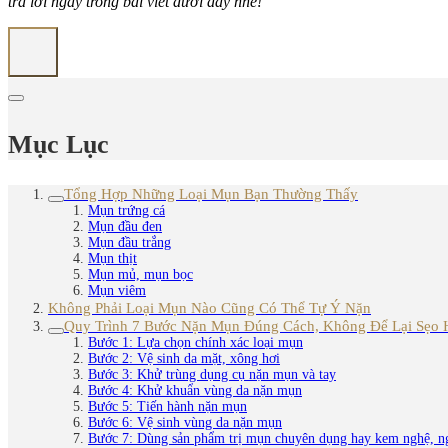
trả lời ngay trong bài viết dưới đây nhé!
Mục Lục
Tổng Hợp Những Loại Mụn Bạn Thường Thấy
Mụn trứng cá
Mụn đầu đen
Mụn đầu trắng
Mụn thịt
Mụn mủ, mụn bọc
Mụn viêm
Không Phải Loại Mụn Nào Cũng Có Thể Tự Ý Nặn
Quy Trình 7 Bước Nặn Mụn Đúng Cách, Không Để Lại Sẹo
Bước 1: Lựa chọn chính xác loại mụn
Bước 2: Vệ sinh da mặt, xông hơi
Bước 3: Khử trùng dụng cụ nặn mụn và tay
Bước 4: Khử khuẩn vùng da nặn mụn
Bước 5: Tiến hành nặn mụn
Bước 6: Vệ sinh vùng da nặn mụn
Bước 7: Dùng sản phẩm trị mụn chuyên dụng hay kem nghệ, n