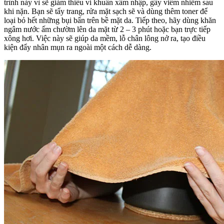
trình này vì sẽ giảm thiểu vi khuẩn xâm nhập, gây viêm nhiễm sau
khi nặn. Bạn sẽ tẩy trang, rửa mặt sạch sẽ và dùng thêm toner để
loại bỏ hết những bụi bẩn trên bề mặt da. Tiếp theo, hãy dùng khăn
ngâm nước ấm chườm lên da mặt từ 2 – 3 phút hoặc bạn trực tiếp
xông hơi. Việc này sẽ giúp da mềm, lỗ chân lông nở ra, tạo điều
kiện đẩy nhân mụn ra ngoài một cách dễ dàng.