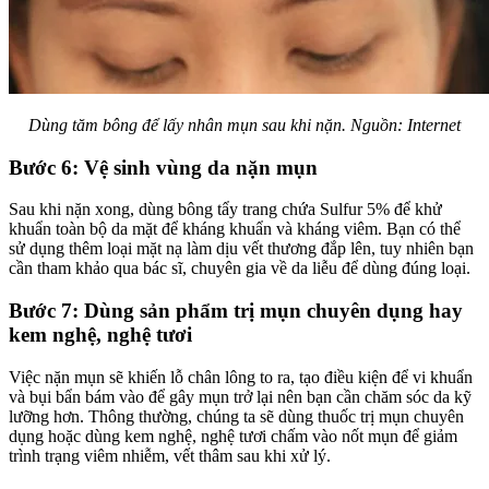
Dùng tăm bông để lấy nhân mụn sau khi nặn. Nguồn: Internet
Bước 6: Vệ sinh vùng da nặn mụn
Sau khi nặn xong, dùng bông tẩy trang chứa Sulfur 5% để khử
khuẩn toàn bộ da mặt để kháng khuẩn và kháng viêm. Bạn có thể
sử dụng thêm loại mặt nạ làm dịu vết thương đắp lên, tuy nhiên bạn
cần tham khảo qua bác sĩ, chuyên gia về da liễu để dùng đúng loại.
Bước 7: Dùng sản phẩm trị mụn chuyên dụng hay
kem nghệ, nghệ tươi
Việc nặn mụn sẽ khiến lỗ chân lông to ra, tạo điều kiện để vi khuẩn
và bụi bẩn bám vào để gây mụn trở lại nên bạn cần chăm sóc da kỹ
lưỡng hơn. Thông thường, chúng ta sẽ dùng thuốc trị mụn chuyên
dụng hoặc dùng kem nghệ, nghệ tươi chấm vào nốt mụn để giảm
trình trạng viêm nhiễm, vết thâm sau khi xử lý.