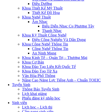
Điều Dưỡng
Khoa Thiết Kế Mỹ Thuật
Thiết Kế Đồ Họa
Khoa Nghệ Thuật
Âm Nhạc
Biểu Diễn Nhạc Cụ Phương Tây
Thanh Nhạc
Khoa Kỹ Thuật Công Nghệ
Điện Công Nghiệp Và Dân Dụng
Khoa Công Nghệ Thông Tin
Công Nghệ Thông Tin
An Ninh Mạng
Khoa Kinh Tế – Quản Trị – Thương Mại
Khoa Cơ Bản
Khoa Đào Tạo Liên Kết Quốc Tế
Khoa Đào Tạo Từ Xa
Văn Hóa Phổ Thông
Nâng Cao Năng Lực Tiếng Anh – Chuẩn TOEIC
Tuyển Sinh
Thông Báo Tuyển Sinh
Lịch khai giảng
Phiếu đăng ký nhập học
Sinh viên
Lịch học – Lịch thi
Cẩm nang sinh viên