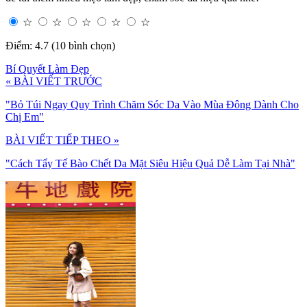
☆
☆
☆
☆
☆
Điểm: 4.7 (10 bình chọn)
Bí Quyết Làm Đẹp
« BÀI VIẾT TRƯỚC
"Bỏ Túi Ngay Quy Trình Chăm Sóc Da Vào Mùa Đông Dành Cho
Chị Em"
BÀI VIẾT TIẾP THEO »
"Cách Tẩy Tế Bào Chết Da Mặt Siêu Hiệu Quả Dễ Làm Tại Nhà"