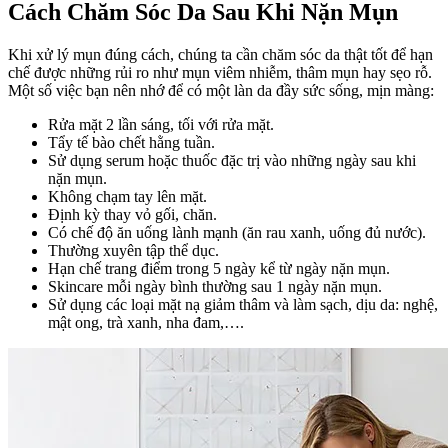
Cách Chăm Sóc Da Sau Khi Nặn Mụn
Khi xử lý mụn đúng cách, chúng ta cần chăm sóc da thật tốt để hạn
chế được những rủi ro như mụn viêm nhiễm, thâm mụn hay sẹo rỗ.
Một số việc bạn nên nhớ để có một làn da đầy sức sống, mịn màng:
Rửa mặt 2 lần sáng, tối với rửa mặt.
Tẩy tế bào chết hằng tuần.
Sử dụng serum hoặc thuốc đặc trị vào những ngày sau khi
nặn mụn.
Không chạm tay lên mặt.
Định kỳ thay vỏ gối, chăn.
Có chế độ ăn uống lành mạnh (ăn rau xanh, uống đủ nước).
Thường xuyên tập thể dục.
Hạn chế trang điểm trong 5 ngày kể từ ngày nặn mụn.
Skincare mỗi ngày bình thường sau 1 ngày nặn mụn.
Sử dụng các loại mặt nạ giảm thâm và làm sạch, dịu da: nghệ,
mật ong, trà xanh, nha đam,….