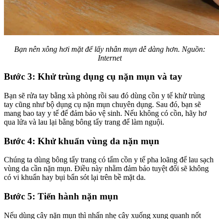
Bạn nên xông hơi mặt để lấy nhân mụn dễ dàng hơn. Nguồn:
Internet
Bước 3: Khử trùng dụng cụ nặn mụn và tay
Bạn sẽ rửa tay bằng xà phòng rồi sau đó dùng cồn y tế khử trùng
tay cũng như bộ dụng cụ nặn mụn chuyên dụng. Sau đó, bạn sẽ
mang bao tay y tế để đảm bảo vệ sinh. Nếu không có cồn, hãy hơ
qua lửa và lau lại bằng bông tẩy trang để làm nguội.
Bước 4: Khử khuẩn vùng da nặn mụn
Chúng ta dùng bông tẩy trang có tẩm cồn y tế pha loãng để lau sạch
vùng da cần nặn mụn. Điều này nhằm đảm bảo tuyệt đối sẽ không
có vi khuẩn hay bụi bẩn sót lại trên bề mặt da.
Bước 5: Tiến hành nặn mụn
Nếu dùng cây nặn mụn thì nhấn nhẹ cây xuống xung quanh nốt