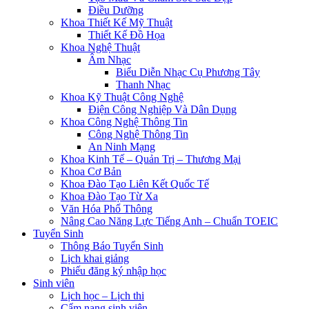
Điều Dưỡng
Khoa Thiết Kế Mỹ Thuật
Thiết Kế Đồ Họa
Khoa Nghệ Thuật
Âm Nhạc
Biểu Diễn Nhạc Cụ Phương Tây
Thanh Nhạc
Khoa Kỹ Thuật Công Nghệ
Điện Công Nghiệp Và Dân Dụng
Khoa Công Nghệ Thông Tin
Công Nghệ Thông Tin
An Ninh Mạng
Khoa Kinh Tế – Quản Trị – Thương Mại
Khoa Cơ Bản
Khoa Đào Tạo Liên Kết Quốc Tế
Khoa Đào Tạo Từ Xa
Văn Hóa Phổ Thông
Nâng Cao Năng Lực Tiếng Anh – Chuẩn TOEIC
Tuyển Sinh
Thông Báo Tuyển Sinh
Lịch khai giảng
Phiếu đăng ký nhập học
Sinh viên
Lịch học – Lịch thi
Cẩm nang sinh viên