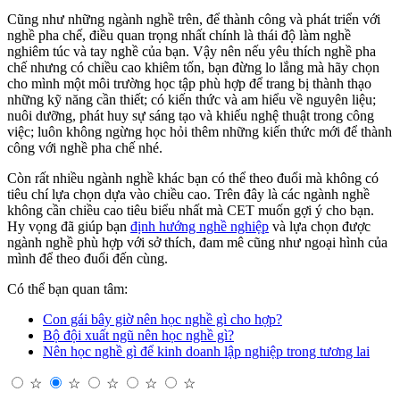
Cũng như những ngành nghề trên, để thành công và phát triển với
nghề pha chế, điều quan trọng nhất chính là thái độ làm nghề
nghiêm túc và tay nghề của bạn. Vậy nên nếu yêu thích nghề pha
chế nhưng có chiều cao khiêm tốn, bạn đừng lo lắng mà hãy chọn
cho mình một môi trường học tập phù hợp để trang bị thành thạo
những kỹ năng cần thiết; có kiến thức và am hiểu về nguyên liệu;
nuôi dưỡng, phát huy sự sáng tạo và khiếu nghệ thuật trong công
việc; luôn không ngừng học hỏi thêm những kiến thức mới để thành
công với nghề pha chế nhé.
Còn rất nhiều ngành nghề khác bạn có thể theo đuổi mà không có
tiêu chí lựa chọn dựa vào chiều cao. Trên đây là các ngành nghề
không cần chiều cao tiêu biểu nhất mà CET muốn gợi ý cho bạn.
Hy vọng đã giúp bạn
định hướng nghề nghiệp
và lựa chọn được
ngành nghề phù hợp với sở thích, đam mê cũng như ngoại hình của
mình để theo đuổi đến cùng.
Có thể bạn quan tâm:
Con gái bây giờ nên học nghề gì cho hợp?
Bộ đội xuất ngũ nên học nghề gì?
Nên học nghề gì để kinh doanh lập nghiệp trong tương lai
☆
☆
☆
☆
☆