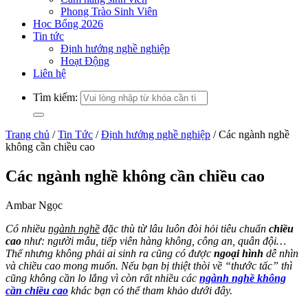
Phong Trào Sinh Viên
Học Bổng 2026
Tin tức
Định hướng nghề nghiệp
Hoạt Động
Liên hệ
Tìm kiếm:
Trang chủ
/
Tin Tức
/
Định hướng nghề nghiệp
/
Các ngành nghề
không cần chiều cao
Các ngành nghề không cần chiều cao
Ambar Ngọc
Có nhiều
ngành nghề
đặc thù từ lâu luôn đòi hỏi tiêu chuẩn
chiều
cao
như: người mẫu, tiếp viên hàng không, công an, quân đội…
Thế nhưng không phải ai sinh ra cũng có được
ngoại hình
dễ nhìn
và chiều cao mong muốn. Nếu bạn bị thiệt thòi về “thước tấc” thì
cũng không cần lo lắng vì còn rất nhiều các
ngành nghề không
cần chiều cao
khác bạn có thể tham khảo dưới đây.