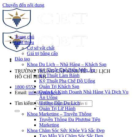
Chuyển đến nội dung
Trang chủ
Giới thiệu
Cơ sở vật chất
Giá trị bằng cấp
Đào tạo
Khoa Du Lịch – Nhà Hàng – Khách Sạn
Kỹ Thuật Chế Biến Món Ăn
TRƯỜNG TRUNG CẤP KINH TẾ - DU LỊCH
Kỹ Thuật Làm Bánh
HỒ CHÍ MINH
Kỹ Thuật Pha Chế Đồ Uống
Quản Trị Khách Sạn
1800 6552
Quản Lý Kinh Doanh Nhà Hàng Và Dịch Vụ
Email:
info@cet.edu.vn
Ăn Uống
Hướng Dẫn Du Lịch
Tìm kiếm:
Quản Trị Lữ Hành
Khoa Marketing – Truyền Thông
Truyền Thông Đa Phương Tiện
Marketing
Khoa Chăm Sóc Sức Khỏe Và Sắc Đẹp
Tạo Mẫu Và Chăm Sóc Sắc Đẹp