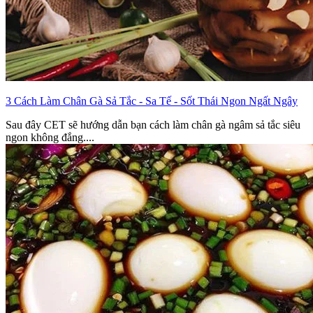
3 Cách Làm Chân Gà Sả Tắc - Sa Tế - Sốt Thái Ngon Ngất Ngây
Sau đây CET sẽ hướng dẫn bạn cách làm chân gà ngâm sả tắc siêu
ngon không đắng....