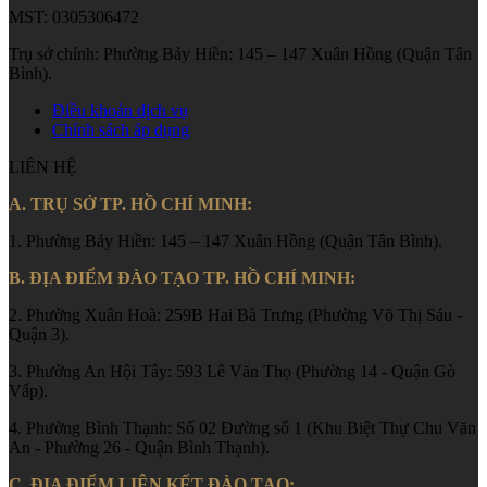
MST: 0305306472
Trụ sở chính: Phường Bảy Hiền: 145 – 147 Xuân Hồng (Quận Tân
Bình).
Điều khoản dịch vụ
Chính sách áp dụng
LIÊN HỆ
A. TRỤ SỞ TP. HỒ CHÍ MINH:
1. Phường Bảy Hiền: 145 – 147 Xuân Hồng (Quận Tân Bình).
B. ĐỊA ĐIỂM ĐÀO TẠO TP. HỒ CHÍ MINH:
2. Phường Xuân Hoà: 259B Hai Bà Trưng (Phường Võ Thị Sáu -
Quận 3).
3. Phường An Hội Tây: 593 Lê Văn Thọ (Phường 14 - Quận Gò
Vấp).
4. Phường Bình Thạnh: Số 02 Đường số 1 (Khu Biệt Thự Chu Văn
An - Phường 26 - Quận Bình Thạnh).
C. ĐỊA ĐIỂM LIÊN KẾT ĐÀO TẠO: