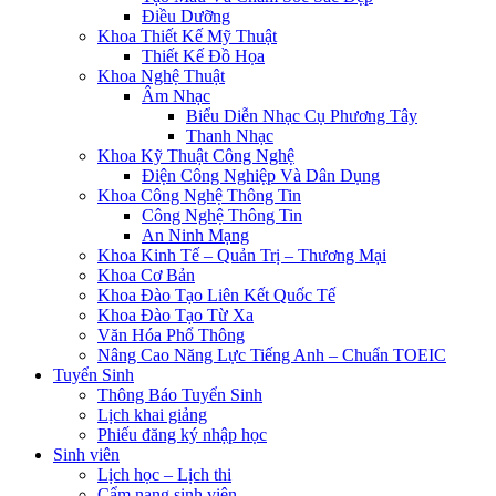
Điều Dưỡng
Khoa Thiết Kế Mỹ Thuật
Thiết Kế Đồ Họa
Khoa Nghệ Thuật
Âm Nhạc
Biểu Diễn Nhạc Cụ Phương Tây
Thanh Nhạc
Khoa Kỹ Thuật Công Nghệ
Điện Công Nghiệp Và Dân Dụng
Khoa Công Nghệ Thông Tin
Công Nghệ Thông Tin
An Ninh Mạng
Khoa Kinh Tế – Quản Trị – Thương Mại
Khoa Cơ Bản
Khoa Đào Tạo Liên Kết Quốc Tế
Khoa Đào Tạo Từ Xa
Văn Hóa Phổ Thông
Nâng Cao Năng Lực Tiếng Anh – Chuẩn TOEIC
Tuyển Sinh
Thông Báo Tuyển Sinh
Lịch khai giảng
Phiếu đăng ký nhập học
Sinh viên
Lịch học – Lịch thi
Cẩm nang sinh viên