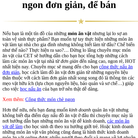
ngon đơn giản, để bán
Nếu bạn là một tín đồ của những
món ăn vặt
nhưng lại lo sợ an
toàn vệ sinh thực phẩm? Bạn muốn tự tay thực hiện những món ăn
vặt làm tại nhà cho gia đình nhưng không biết làm từ đâu? Chế biến
như thế nào? Thực hiện ra sao?… Đừng lo lắng chuyên mục món
ăn vặt của CET sẽ hướng dẫn cho bạn học tổng hợp những cách
làm các món ăn vặt tại nhà từ
đơn giản
đến nâng cao, ngon rẻ, HOT
nhất hiện nay. Chuyên mục sẽ mang đến cho bạn
công thức nấu ăn
đơn giản
, học cách làm đồ ăn vặt đơn giản từ những nguyên liệu
thân thuộc với cách làm đơn giản nhất song song đó là thông tin các
mẹo vặt hữu ích (lựa chọn nguyên liệu, bảo quản và sơ chế…) giúp
cho việc
học nấu ăn
của bạn trở nên thật dễ dàng.
Xem thêm:
Công thức món chè ngon
Hơn thế nữa, nếu bạn đang muốn
kinh doanh
quán ăn vặt nhưng
không biết địa điểm dạy nấu đồ ăn vặt ở đâu thì chuyên mục này là
nơi hướng dẫn bạn những món ăn vặt dễ kinh doanh,
các món ăn
vặt dễ làm
cho học sinh đi theo xu hướng giới trẻ. Hoặc kinh doanh
những món ăn vặt văn phòng cũng đang là hình thức kinh doanh
món ăn vặt online được nhiều người theo đuổi và mang về lợi nhuận