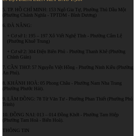
5. TP. HỒ CHÍ MINH: 153 Ngô Gia Tự, Phường Thủ Dầu Một
(Phường Chánh Nghĩa - TPTDM - Bình Dương)
6. ĐÀ NẴNG:
+ Cơ sở 1: 195 – 197 Xô Viết Nghệ Tĩnh - Phường Cẩm Lệ
(Phường Khuê Trung)
+ Cơ sở 2: 304 Điện Biên Phủ - Phường Thanh Khê (Phường
Chính Gián)
7. CẦN THƠ: 57 Nguyễn Việt Hồng - Phường Ninh Kiều (Phường
An Phú).
8. KHÁNH HOÀ: 05 Phong Châu - Phường Nam Nha Trang
(Phường Phước Hải).
9. LÂM ĐỒNG: 78 Từ Văn Tư - Phường Phan Thiết (Phường Phú
Trinh)
10. ĐỒNG NAI: 013 – 014 Đồng Khởi - Phường Tam Hiệp
(Phường Tam Hoà - Biên Hoà).
THÔNG TIN