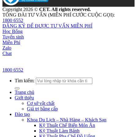
Copyright 2026 ©
CET. All rights reserved.
TỔNG ĐÀI TƯ VẤN (MIỄN PHÍ CƯỚC CUỘC GỌI):
1800 6552
ĐĂNG KÝ ĐỂ ĐƯỢC TƯ VẤN MIỄN PHÍ
Học Bổng
Tuyển sinh
Miễn Phí
Zalo
Chat
1800 6552
Tìm kiếm:
Trang chủ
Giới thiệu
Cơ sở vật chất
Giá trị bằng cấp
Đào tạo
Khoa Du Lịch – Nhà Hàng – Khách Sạn
Kỹ Thuật Chế Biến Món Ăn
Kỹ Thuật Làm Bánh
Kỹ Thuật Pha Chế Đồ Uống