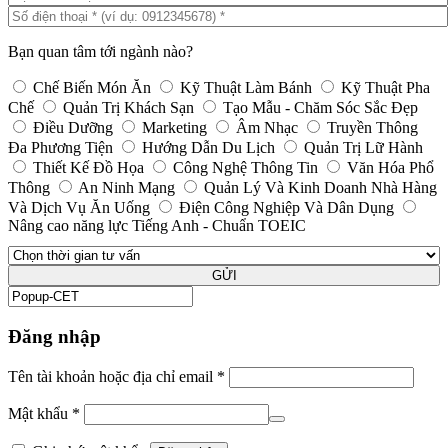
Bạn quan tâm tới ngành nào?
Chế Biến Món Ăn
Kỹ Thuật Làm Bánh
Kỹ Thuật Pha
Chế
Quản Trị Khách Sạn
Tạo Mẫu - Chăm Sóc Sắc Đẹp
Điều Dưỡng
Marketing
Âm Nhạc
Truyền Thông
Đa Phương Tiện
Hướng Dẫn Du Lịch
Quản Trị Lữ Hành
Thiết Kế Đồ Họa
Công Nghệ Thông Tin
Văn Hóa Phổ
Thông
An Ninh Mạng
Quản Lý Và Kinh Doanh Nhà Hàng
Và Dịch Vụ Ăn Uống
Điện Công Nghiệp Và Dân Dụng
Nâng cao năng lực Tiếng Anh - Chuẩn TOEIC
GỬI
Đăng nhập
Tên tài khoản hoặc địa chỉ email
*
Mật khẩu
*