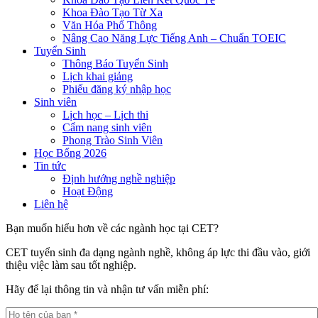
Khoa Đào Tạo Từ Xa
Văn Hóa Phổ Thông
Nâng Cao Năng Lực Tiếng Anh – Chuẩn TOEIC
Tuyển Sinh
Thông Báo Tuyển Sinh
Lịch khai giảng
Phiếu đăng ký nhập học
Sinh viên
Lịch học – Lịch thi
Cẩm nang sinh viên
Phong Trào Sinh Viên
Học Bổng 2026
Tin tức
Định hướng nghề nghiệp
Hoạt Động
Liên hệ
Bạn muốn hiểu hơn về các ngành học tại CET?
CET tuyển sinh đa dạng ngành nghề, không áp lực thi đầu vào, giới
thiệu việc làm sau tốt nghiệp.
Hãy để lại thông tin và nhận tư vấn miễn phí: