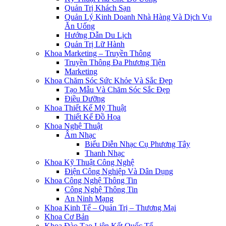
Quản Trị Khách Sạn
Quản Lý Kinh Doanh Nhà Hàng Và Dịch Vụ
Ăn Uống
Hướng Dẫn Du Lịch
Quản Trị Lữ Hành
Khoa Marketing – Truyền Thông
Truyền Thông Đa Phương Tiện
Marketing
Khoa Chăm Sóc Sức Khỏe Và Sắc Đẹp
Tạo Mẫu Và Chăm Sóc Sắc Đẹp
Điều Dưỡng
Khoa Thiết Kế Mỹ Thuật
Thiết Kế Đồ Họa
Khoa Nghệ Thuật
Âm Nhạc
Biểu Diễn Nhạc Cụ Phương Tây
Thanh Nhạc
Khoa Kỹ Thuật Công Nghệ
Điện Công Nghiệp Và Dân Dụng
Khoa Công Nghệ Thông Tin
Công Nghệ Thông Tin
An Ninh Mạng
Khoa Kinh Tế – Quản Trị – Thương Mại
Khoa Cơ Bản
Khoa Đào Tạo Liên Kết Quốc Tế