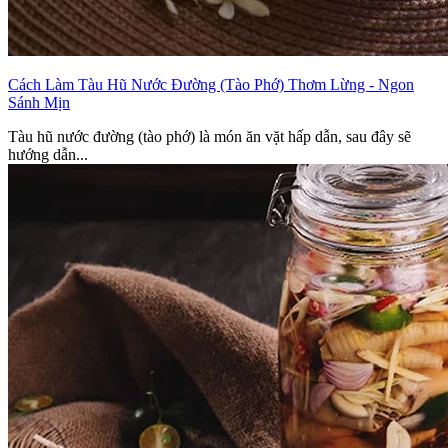
Cách Làm Tàu Hũ Nước Đường (Tào Phớ) Thơm Lừng - Ngon
Sánh Mịn
Tàu hũ nước đường (tào phớ) là món ăn vặt hấp dẫn, sau đây sẽ
hướng dẫn...