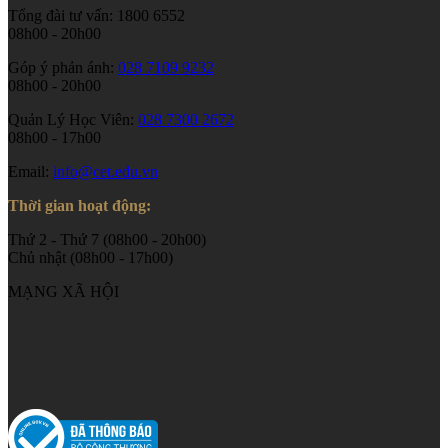
Tổng đài tư vấn: 1800 6552
08h00 - 20h00
Góp ý phản ánh:
028 7109 9232
08h00 - 20h00
Quản Lý Học Viên:
028 7300 2672
08h00 - 17h00
Email:
info@cet.edu.vn
Thời gian hoạt động:
Thứ 2 - Thứ 7 (08h00 - 20h00)
Chủ nhật (08h00 - 17h00)
MẠNG XÃ HỘI