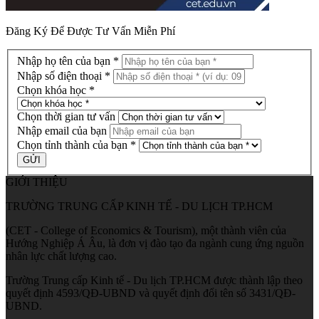
Đăng Ký Để Được Tư Vấn Miễn Phí
Nhập họ tên của bạn *
Nhập số điện thoại *
Chọn khóa học *
Chọn thời gian tư vấn
Nhập email của bạn
Chọn tỉnh thành của bạn *
GIỚI THIỆU
TRƯỜNG TRUNG CẤP KINH TẾ - DU LỊCH TP.HCM
(CET - College of Economics & Tourism), một thành viên của
Hướng Nghiệp Á Âu, là đơn vị đào tạo đa ngành cung ứng nguồn
nhân lực chất lượng cao.
Trường Trung cấp Kinh tế - Du lịch TP.HCM được thành lập theo
quyết định 4593/QĐ-UBND và quyết định đổi tên số 3431/QĐ-
UBND.