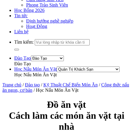
Phong Trào Sinh Viên
Học Bổng 2026
Tin tức
Định hướng nghề nghiệp
Hoạt Động
Liên hệ
Tìm kiếm:
Đào Tạo
Đào Tạo
Học Nấu Món Ăn Vặt
Học Nấu Món Ăn Vặt
Trang chủ
/
Đào tạo
/
Kỹ Thuật Chế Biến Món Ăn
/
Công thức nấu
ăn ngon, cơ bản
/
Học Nấu Món Ăn Vặt
Đồ ăn vặt
Cách làm các món ăn vặt tại
nhà