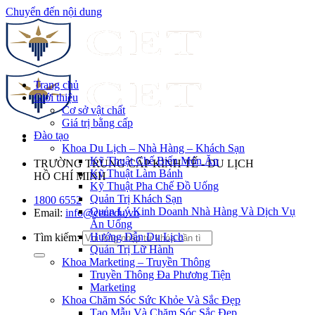
Chuyển đến nội dung
Trang chủ
Giới thiệu
Cơ sở vật chất
Giá trị bằng cấp
Đào tạo
Khoa Du Lịch – Nhà Hàng – Khách Sạn
Kỹ Thuật Chế Biến Món Ăn
TRƯỜNG TRUNG CẤP KINH TẾ - DU LỊCH
Kỹ Thuật Làm Bánh
HỒ CHÍ MINH
Kỹ Thuật Pha Chế Đồ Uống
Quản Trị Khách Sạn
1800 6552
Quản Lý Kinh Doanh Nhà Hàng Và Dịch Vụ
Email:
info@cet.edu.vn
Ăn Uống
Hướng Dẫn Du Lịch
Tìm kiếm:
Quản Trị Lữ Hành
Khoa Marketing – Truyền Thông
Truyền Thông Đa Phương Tiện
Marketing
Khoa Chăm Sóc Sức Khỏe Và Sắc Đẹp
Tạo Mẫu Và Chăm Sóc Sắc Đẹp