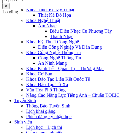
Điều Dưỡng
×
Khoa Thiết Kế Mỹ Thuật
Loading...
Thiết Kế Đồ Họa
Khoa Nghệ Thuật
Âm Nhạc
Biểu Diễn Nhạc Cụ Phương Tây
Thanh Nhạc
Khoa Kỹ Thuật Công Nghệ
Điện Công Nghiệp Và Dân Dụng
Khoa Công Nghệ Thông Tin
Công Nghệ Thông Tin
An Ninh Mạng
Khoa Kinh Tế – Quản Trị – Thương Mại
Khoa Cơ Bản
Khoa Đào Tạo Liên Kết Quốc Tế
Khoa Đào Tạo Từ Xa
Văn Hóa Phổ Thông
Nâng Cao Năng Lực Tiếng Anh – Chuẩn TOEIC
Tuyển Sinh
Thông Báo Tuyển Sinh
Lịch khai giảng
Phiếu đăng ký nhập học
Sinh viên
Lịch học – Lịch thi
Cẩm nang sinh viên