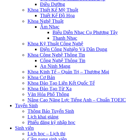
Điều Dưỡng
Khoa Thiết Kế Mỹ Thuật
Thiết Kế Đồ Họa
Khoa Nghệ Thuật
Âm Nhạc
Biểu Diễn Nhạc Cụ Phương Tây
Thanh Nhạc
Khoa Kỹ Thuật Công Nghệ
Điện Công Nghiệp Và Dân Dụng
Khoa Công Nghệ Thông Tin
Công Nghệ Thông Tin
An Ninh Mạng
Khoa Kinh Tế – Quản Trị – Thương Mại
Khoa Cơ Bản
Khoa Đào Tạo Liên Kết Quốc Tế
Khoa Đào Tạo Từ Xa
Văn Hóa Phổ Thông
Nâng Cao Năng Lực Tiếng Anh – Chuẩn TOEIC
Tuyển Sinh
Thông Báo Tuyển Sinh
Lịch khai giảng
Phiếu đăng ký nhập học
Sinh viên
Lịch học – Lịch thi
Cẩm nang sinh viên