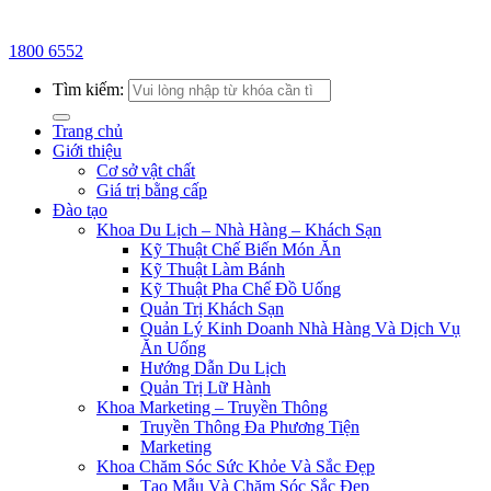
1800 6552
Tìm kiếm:
Trang chủ
Giới thiệu
Cơ sở vật chất
Giá trị bằng cấp
Đào tạo
Khoa Du Lịch – Nhà Hàng – Khách Sạn
Kỹ Thuật Chế Biến Món Ăn
Kỹ Thuật Làm Bánh
Kỹ Thuật Pha Chế Đồ Uống
Quản Trị Khách Sạn
Quản Lý Kinh Doanh Nhà Hàng Và Dịch Vụ
Ăn Uống
Hướng Dẫn Du Lịch
Quản Trị Lữ Hành
Khoa Marketing – Truyền Thông
Truyền Thông Đa Phương Tiện
Marketing
Khoa Chăm Sóc Sức Khỏe Và Sắc Đẹp
Tạo Mẫu Và Chăm Sóc Sắc Đẹp