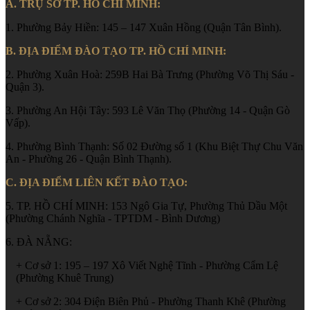
A. TRỤ SỞ TP. HỒ CHÍ MINH:
1. Phường Bảy Hiền: 145 – 147 Xuân Hồng (Quận Tân Bình).
B. ĐỊA ĐIỂM ĐÀO TẠO TP. HỒ CHÍ MINH:
2. Phường Xuân Hoà: 259B Hai Bà Trưng (Phường Võ Thị Sáu -
Quận 3).
3. Phường An Hội Tây: 593 Lê Văn Thọ (Phường 14 - Quận Gò
Vấp).
4. Phường Bình Thạnh: Số 02 Đường số 1 (Khu Biệt Thự Chu Văn
An - Phường 26 - Quận Bình Thạnh).
C. ĐỊA ĐIỂM LIÊN KẾT ĐÀO TẠO:
5. TP. HỒ CHÍ MINH: 153 Ngô Gia Tự, Phường Thủ Dầu Một
(Phường Chánh Nghĩa - TPTDM - Bình Dương)
6. ĐÀ NẴNG:
+ Cơ sở 1: 195 – 197 Xô Viết Nghệ Tĩnh - Phường Cẩm Lệ
(Phường Khuê Trung)
+ Cơ sở 2: 304 Điện Biên Phủ - Phường Thanh Khê (Phường