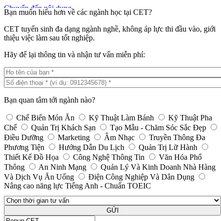
Chuyển đến nội dung
Bạn muốn hiểu hơn về các ngành học tại CET?
CET tuyển sinh đa dạng ngành nghề, không áp lực thi đầu vào, giới
thiệu việc làm sau tốt nghiệp.
Hãy để lại thông tin và nhận tư vấn miễn phí:
Trang chủ
Giới thiệu
Cơ sở vật chất
Giá trị bằng cấp
Đào tạo
Bạn quan tâm tới ngành nào?
Khoa Du Lịch – Nhà Hàng – Khách Sạn
Kỹ Thuật Chế Biến Món Ăn
TRƯỜNG TRUNG CẤP KINH TẾ - DU LỊCH
Chế Biến Món Ăn
Kỹ Thuật Làm Bánh
Kỹ Thuật Pha
Kỹ Thuật Làm Bánh
HỒ CHÍ MINH
Chế
Quản Trị Khách Sạn
Tạo Mẫu - Chăm Sóc Sắc Đẹp
Kỹ Thuật Pha Chế Đồ Uống
Điều Dưỡng
Marketing
Âm Nhạc
Truyền Thông Đa
Quản Trị Khách Sạn
1800 6552
Phương Tiện
Hướng Dẫn Du Lịch
Quản Trị Lữ Hành
Quản Lý Kinh Doanh Nhà Hàng Và Dịch Vụ
Email:
info@cet.edu.vn
Thiết Kế Đồ Họa
Ăn Uống
Công Nghệ Thông Tin
Văn Hóa Phổ
Hướng Dẫn Du Lịch
Tìm kiếm:
Thông
An Ninh Mạng
Quản Lý Và Kinh Doanh Nhà Hàng
Quản Trị Lữ Hành
Và Dịch Vụ Ăn Uống
Điện Công Nghiệp Và Dân Dụng
Khoa Marketing – Truyền Thông
Nâng cao năng lực Tiếng Anh - Chuẩn TOEIC
Truyền Thông Đa Phương Tiện
Marketing
Khoa Chăm Sóc Sức Khỏe Và Sắc Đẹp
GỬI
Tạo Mẫu Và Chăm Sóc Sắc Đẹp