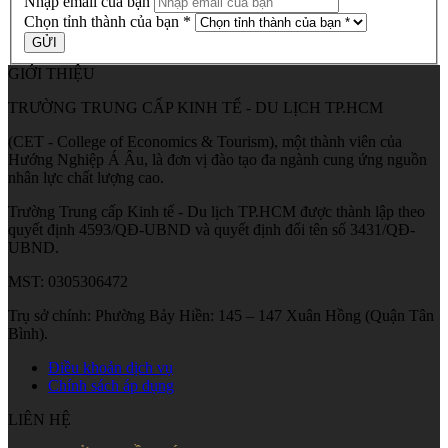
Nhập email của bạn
Chọn tỉnh thành của bạn *
GIỚI THIỆU
TRƯỜNG TRUNG CẤP KINH TẾ - DU LỊCH TP.HCM
(CET - College of Economics & Tourism), một thành viên của
Hướng Nghiệp Á Âu, là đơn vị đào tạo đa ngành cung ứng nguồn
nhân lực chất lượng cao.
Trường Trung cấp Kinh tế - Du lịch TP.HCM được thành lập theo
quyết định 4593/QĐ-UBND và quyết định đổi tên số 3431/QĐ-
UBND.
MST: 0305306472
Trụ sở chính: Phường Bảy Hiền: 145 – 147 Xuân Hồng (Quận Tân
Bình).
Điều khoản dịch vụ
Chính sách áp dụng
LIÊN HỆ