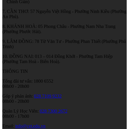
Chính Gián)
7. CẦN THƠ: 57 Nguyễn Việt Hồng - Phường Ninh Kiều (Phường
An Phú).
8. KHÁNH HOÀ: 05 Phong Châu - Phường Nam Nha Trang
(Phường Phước Hải).
9. LÂM ĐỒNG: 78 Từ Văn Tư - Phường Phan Thiết (Phường Phú
Trinh)
10. ĐỒNG NAI: 013 – 014 Đồng Khởi - Phường Tam Hiệp
(Phường Tam Hoà - Biên Hoà).
THÔNG TIN
Tổng đài tư vấn: 1800 6552
08h00 - 20h00
Góp ý phản ánh:
028 7109 9232
08h00 - 20h00
Quản Lý Học Viên:
028 7300 2672
08h00 - 17h00
Email:
info@cet.edu.vn