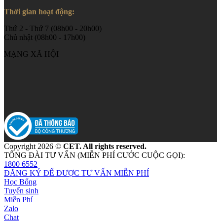
Thời gian hoạt động:
Thứ 2 - Thứ 7 (08h00 - 20h00)
Chủ nhật (08h00 - 17h00)
MẠNG XÃ HỘI
Copyright 2026 ©
CET. All rights reserved.
TỔNG ĐÀI TƯ VẤN (MIỄN PHÍ CƯỚC CUỘC GỌI):
1800 6552
ĐĂNG KÝ ĐỂ ĐƯỢC TƯ VẤN MIỄN PHÍ
Học Bổng
Tuyển sinh
Miễn Phí
Zalo
Chat